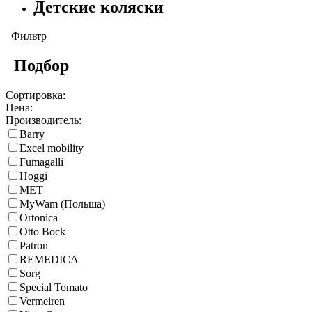
Детские коляски
Фильтр
Подбор
Сортировка:
Цена:
Производитель:
Barry
Excel mobility
Fumagalli
Hoggi
MET
MyWam (Польша)
Ortonica
Otto Bock
Patron
REMEDICA
Sorg
Special Tomato
Vermeiren