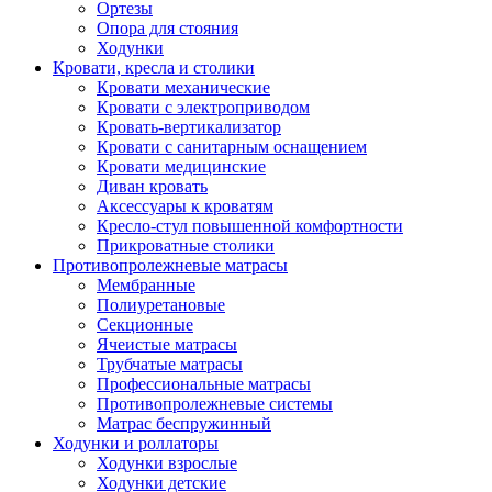
Ортезы
Опора для стояния
Ходунки
Кровати, кресла и столики
Кровати механические
Кровати с электроприводом
Кровать-вертикализатор
Кровати с санитарным оснащением
Кровати медицинские
Диван кровать
Аксессуары к кроватям
Кресло-стул повышенной комфортности
Прикроватные столики
Противопролежневые матрасы
Мембранные
Полиуретановые
Секционные
Ячеистые матрасы
Трубчатые матрасы
Профессиональные матрасы
Противопролежневые системы
Матрас беспружинный
Ходунки и роллаторы
Ходунки взрослые
Ходунки детские