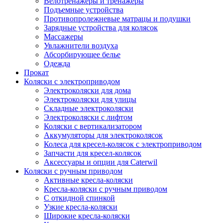
Велотренажеры и тренажеры
Подъемные устройства
Противопролежневые матрацы и подушки
Зарядные устройства для колясок
Массажеры
Увлажнители воздуха
Абсорбирующее белье
Одежда
Прокат
Коляски с электроприводом
Электроколяски для дома
Электроколяски для улицы
Складные электроколяски
Электроколяски с лифтом
Коляски с вертикализатором
Аккумуляторы для электроколясок
Колеса для кресел-колясок с электроприводом
Запчасти для кресел-колясок
Аксессуары и опции для Caterwil
Коляски с ручным приводом
Активные кресла-коляски
Кресла-коляски с ручным приводом
С откидной спинкой
Узкие кресла-коляски
Широкие кресла-коляски