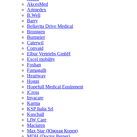
AkcesMed
Artmedex
B.Well
Barry
Bellavita Drive Medical
Bronigen
Burmeier
Caterwil
Convaid
Elbur Vertriebs GmbH
Excel mobility
Foshan
Fumagalli
Heartway
Hoggi
Hopefull Medical Equipment
iCross
Invacare
Karma
KSP Italia Srl
Kuschall
LIW Care
Maclaren
Max Star (Южная Корея)
MDH (Doctor Perner)