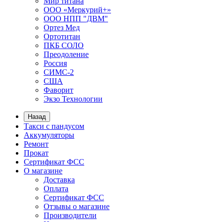
Мир титана
ООО «Меркурий+»
ООО НПП "ДВМ"
Ортез Мед
Ортотитан
ПКБ СОЛО
Преодоление
Россия
СИМС-2
США
Фаворит
Экзо Технологии
Назад
Такси с пандусом
Аккумуляторы
Ремонт
Прокат
Сертификат ФСС
О магазине
Доставка
Оплата
Сертификат ФСС
Отзывы о магазине
Производители