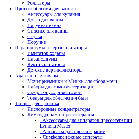
Роллаторы
Приспособления для ванной
Аксессуары для купания
Доска для ванны
Надувная ванна
Сиденье для ванны
Стулья
Поручни
Параподиумы и вертикализаторы
Имитатор ходьбы
Параподиумы
Вертикализаторы
Детские вертикализаторы
Адаптивные товары
Мочеприемники и Мешки для сбора мочи
Наборы для самокатетеризации
Средства ухода за стомой
Товары для облегчения быта
Товары для здоровья
Кислородные концентраторы
Лимфодренаж и прессотерапия
- Аксессуары для аппаратов прессотерапии
Lympha Master
- Аппараты для прессотерапии
- Лимфодренажные аппараты