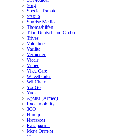
Sorg
Special Tomato
Stabilo
Sunrise Medical
Thomashilfen
Titan Deutschland Gmbh
Trives
Valentine
Varilite
Vermeiren
Vicair
Vimec
Vitea Care
Wheelblades
WillChair
YouGo
Yuda
Армед (Armed)
Еxcel mobility
ЗСО
Инкар
Интэком
Катаржина
Мега Оптим