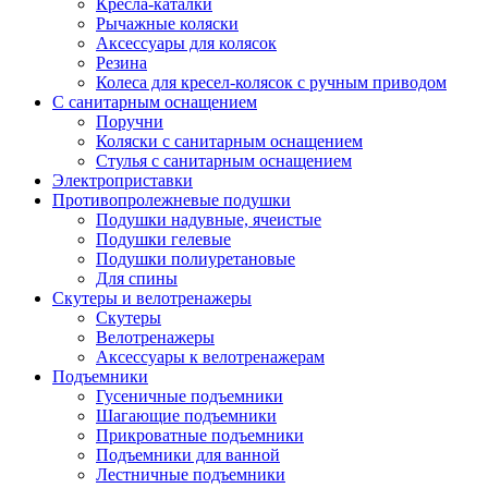
Кресла-каталки
Рычажные коляски
Аксессуары для колясок
Резина
Колеса для кресел-колясок с ручным приводом
С санитарным оснащением
Поручни
Коляски с санитарным оснащением
Стулья с санитарным оснащением
Электроприставки
Противопролежневые подушки
Подушки надувные, ячеистые
Подушки гелевые
Подушки полиуретановые
Для спины
Скутеры и велотренажеры
Скутеры
Велотренажеры
Аксессуары к велотренажерам
Подъемники
Гусеничные подъемники
Шагающие подъемники
Прикроватные подъемники
Подъемники для ванной
Лестничные подъемники