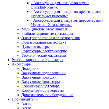
- Аксессуары для аппаратов серии
LymphaNorm 4k
- Аксессуары для аппаратов прессотерапии
Израиль 4-х камерные
- Аксессуары для аппаратов прессотерапии
Израиль 12-ти камерные
Медицинские отсасыватели
Реабилитационные тренажеры
Электропростыни и электрогрелки
Обеззараживатели воздуха
Пульсоксиметры
Рефлекторы электрические
Урологические массажеры
Реабилитационные тренажеры
Аксессуары
Дождевики
Вакуумные подголовники
Вакуумные подушки
Вакуумные фиксаторы
Корригирующая опора
Корригирующие корсеты
Дополнительное оборудование
Производители
Aacurat
Aceso