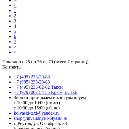
|<
<
1
2
3
4
5
6
7
>
>|
Показано с 25 по 36 из 79 (всего 7 страниц)
Контакты
+7 (495) 233-20-88
+7 (985) 233-20-88
+7 (495) 233-02-62 Такси
+7 (979) 002-54-55 Крым, г.Саки
Звонки принимаем и консультируем
с 10:00 до 19:00 (пн-пт)
с 10:00 до 15:00 (сб, вс)
kolyaski-taxi@yandex.ru
shop@invalidnye-kolyaski.ru
г. Реутов, ул. Октября д. 38
(временно не работает)