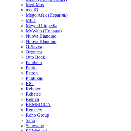
Med-Mos
mediQ
Mego Afek (Израиль)
MET
Meyra Ortopedia
MyWam (Польша)
Nuova Blandino
Nuova Blandino
O-Savva
Ortonica
Otto Bock
Panthera
Pardo
Patron
Puntukas
R82
Rebotec
Rehatec
Reinva
REMEDICA
Remetex
Roho Group
Sano
Schwalbe
SGMedical