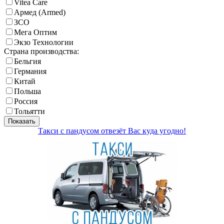
Vitea Care
Армед (Armed)
ЗСО
Мега Оптим
Экзо Технологии
Страна производства:
Бельгия
Германия
Китай
Польша
Россия
Тольятти
Показать
Такси с пандусом отвезёт Вас куда угодно!