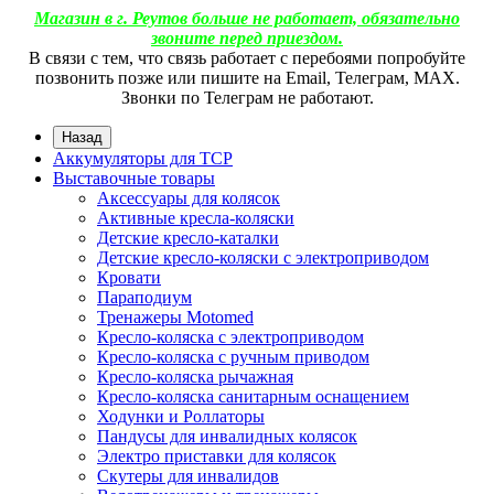
Магазин в г. Реутов больше не работает, обязательно
звоните перед приездом.
В связи с тем, что связь работает с перебоями попробуйте
позвонить позже или пишите на Email, Телеграм, МАХ.
Звонки по Телеграм не работают.
Назад
Аккумуляторы для ТСР
Выставочные товары
Аксессуары для колясок
Активные кресла-коляски
Детские кресло-каталки
Детские кресло-коляски с электроприводом
Кровати
Параподиум
Тренажеры Motomed
Кресло-коляска с электроприводом
Кресло-коляска с ручным приводом
Кресло-коляска рычажная
Кресло-коляска санитарным оснащением
Ходунки и Роллаторы
Пандусы для инвалидных колясок
Электро приставки для колясок
Скутеры для инвалидов