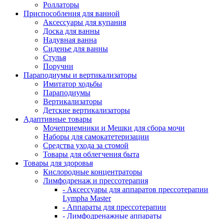
Роллаторы
Приспособления для ванной
Аксессуары для купания
Доска для ванны
Надувная ванна
Сиденье для ванны
Стулья
Поручни
Параподиумы и вертикализаторы
Имитатор ходьбы
Параподиумы
Вертикализаторы
Детские вертикализаторы
Адаптивные товары
Мочеприемники и Мешки для сбора мочи
Наборы для самокатетеризации
Средства ухода за стомой
Товары для облегчения быта
Товары для здоровья
Кислородные концентраторы
Лимфодренаж и прессотерапия
- Аксессуары для аппаратов прессотерапии
Lympha Master
- Аппараты для прессотерапии
- Лимфодренажные аппараты