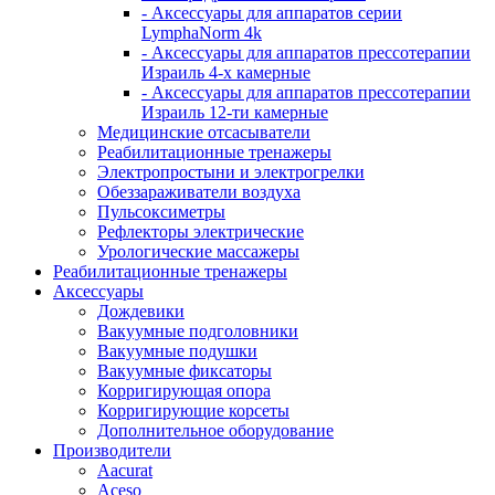
- Аксессуары для аппаратов серии
LymphaNorm 4k
- Аксессуары для аппаратов прессотерапии
Израиль 4-х камерные
- Аксессуары для аппаратов прессотерапии
Израиль 12-ти камерные
Медицинские отсасыватели
Реабилитационные тренажеры
Электропростыни и электрогрелки
Обеззараживатели воздуха
Пульсоксиметры
Рефлекторы электрические
Урологические массажеры
Реабилитационные тренажеры
Аксессуары
Дождевики
Вакуумные подголовники
Вакуумные подушки
Вакуумные фиксаторы
Корригирующая опора
Корригирующие корсеты
Дополнительное оборудование
Производители
Aacurat
Aceso