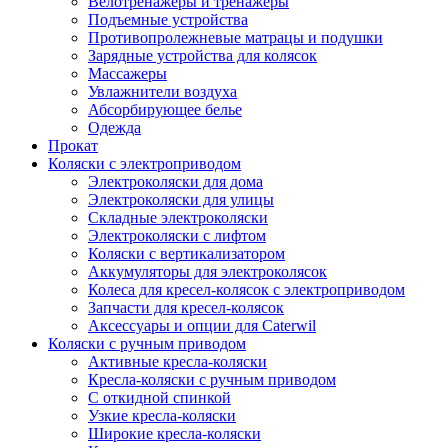
Велотренажеры и тренажеры
Подъемные устройства
Противопролежневые матрацы и подушки
Зарядные устройства для колясок
Массажеры
Увлажнители воздуха
Абсорбирующее белье
Одежда
Прокат
Коляски с электроприводом
Электроколяски для дома
Электроколяски для улицы
Складные электроколяски
Электроколяски с лифтом
Коляски с вертикализатором
Аккумуляторы для электроколясок
Колеса для кресел-колясок с электроприводом
Запчасти для кресел-колясок
Аксессуары и опции для Caterwil
Коляски с ручным приводом
Активные кресла-коляски
Кресла-коляски с ручным приводом
С откидной спинкой
Узкие кресла-коляски
Широкие кресла-коляски