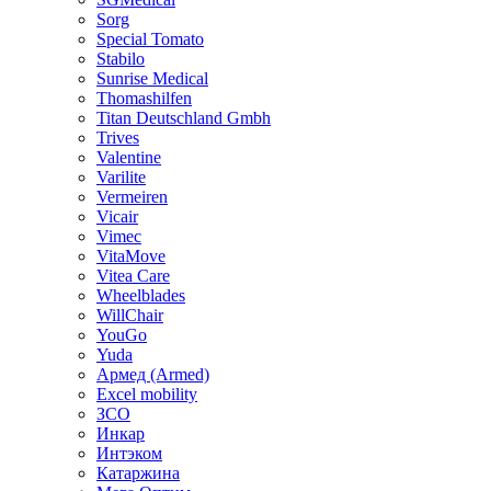
Sorg
Special Tomato
Stabilo
Sunrise Medical
Thomashilfen
Titan Deutschland Gmbh
Trives
Valentine
Varilite
Vermeiren
Vicair
Vimec
VitaMove
Vitea Care
Wheelblades
WillChair
YouGo
Yuda
Армед (Armed)
Еxcel mobility
ЗСО
Инкар
Интэком
Катаржина