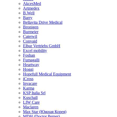
AkcesMed
Artmedex
B.Well
Barry
Bellavita Drive Medical
Bronigen
Burmeier
Caterwil
Convaid
Elbur Vertriebs GmbH
Excel mobility
Foshan
Fumagalli
Heartway
Hoggi
Hopefull Medical Equipment
iCross
Invacare
Karma
KSP Italia Srl
Kuschall
LIW Care
Maclaren
Max Star (Южная Корея)
MDH (Doctor Perner)