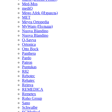
Med-Mos
mediQ
Mego Afek (Израиль)
MET
Meyra Ortopedia
MyWam (Польша)
Nuova Blandino
Nuova Blandino
O-Savva
Ortonica
Otto Bock
Panthera
Pardo
Patron
Puntukas
R82
Rebotec
Rehatec
Reinva
REMEDICA
Remetex
Roho Group
Sano
Schwalbe
SGMedical