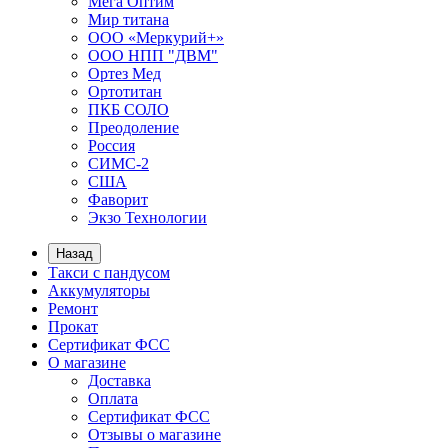
Мега Оптим
Мир титана
ООО «Меркурий+»
ООО НПП "ДВМ"
Ортез Мед
Ортотитан
ПКБ СОЛО
Преодоление
Россия
СИМС-2
США
Фаворит
Экзо Технологии
Назад
Такси с пандусом
Аккумуляторы
Ремонт
Прокат
Сертификат ФСС
О магазине
Доставка
Оплата
Сертификат ФСС
Отзывы о магазине