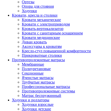
Ортезы
Опора для стояния
Ходунки
Кровати, кресла и столики
Кровати механические
Кровати с электроприводом
Кровать-вертикализатор
Кровати с санитарным оснащением
Кровати медицинские
Диван кровать
Аксессуары к кроватям
Кресло-стул повышенной комфортности
Прикроватные столики
Противопролежневые матрасы
Мембранные
Полиуретановые
Секционные
Ячеистые матрасы
Трубчатые матрасы
Профессиональные матрасы
Противопролежневые системы
Матрас беспружинный
Ходунки и роллаторы
Ходунки взрослые
Ходунки детские