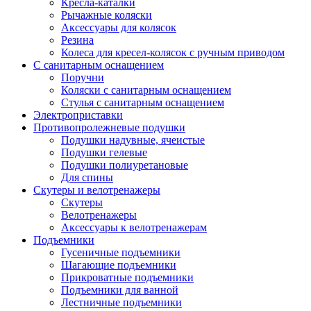
Кресла-каталки
Рычажные коляски
Аксессуары для колясок
Резина
Колеса для кресел-колясок с ручным приводом
С санитарным оснащением
Поручни
Коляски с санитарным оснащением
Стулья с санитарным оснащением
Электроприставки
Противопролежневые подушки
Подушки надувные, ячеистые
Подушки гелевые
Подушки полиуретановые
Для спины
Скутеры и велотренажеры
Скутеры
Велотренажеры
Аксессуары к велотренажерам
Подъемники
Гусеничные подъемники
Шагающие подъемники
Прикроватные подъемники
Подъемники для ванной
Лестничные подъемники