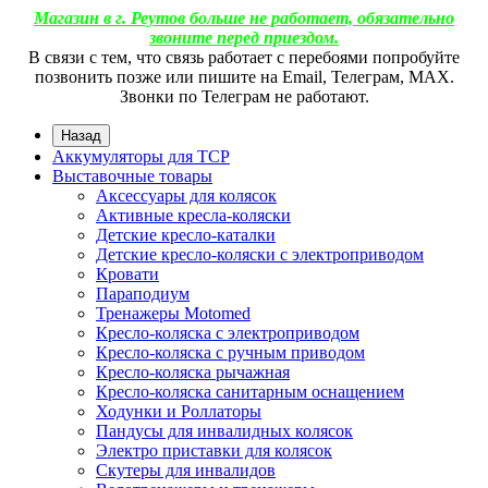
Магазин в г. Реутов больше не работает, обязательно
звоните перед приездом.
В связи с тем, что связь работает с перебоями попробуйте
позвонить позже или пишите на Email, Телеграм, МАХ.
Звонки по Телеграм не работают.
Назад
Аккумуляторы для ТСР
Выставочные товары
Аксессуары для колясок
Активные кресла-коляски
Детские кресло-каталки
Детские кресло-коляски с электроприводом
Кровати
Параподиум
Тренажеры Motomed
Кресло-коляска с электроприводом
Кресло-коляска с ручным приводом
Кресло-коляска рычажная
Кресло-коляска санитарным оснащением
Ходунки и Роллаторы
Пандусы для инвалидных колясок
Электро приставки для колясок
Скутеры для инвалидов