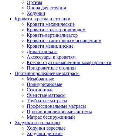
Ортезы
Опора для стояния
Ходунки
Кровати, кресла и столики
Кровати механические
Кровати с электроприводом
Кровать-вертикализатор
Кровати с санитарным оснащением
Кровати медицинские
Диван кровать
Аксессуары к кроватям
Кресло-стул повышенной комфортности
Прикроватные столики
Противопролежневые матрасы
Мембранные
Полиуретановые
Секционные
Ячеистые матрасы
Трубчатые матрасы
Профессиональные матрасы
Противопролежневые системы
Матрас беспружинный
Ходунки и роллаторы
Ходунки взрослые
Ходунки детские