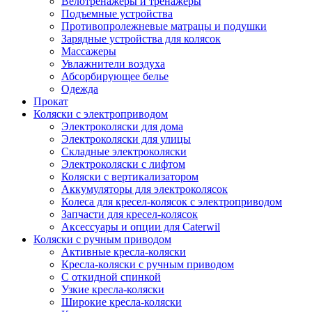
Велотренажеры и тренажеры
Подъемные устройства
Противопролежневые матрацы и подушки
Зарядные устройства для колясок
Массажеры
Увлажнители воздуха
Абсорбирующее белье
Одежда
Прокат
Коляски с электроприводом
Электроколяски для дома
Электроколяски для улицы
Складные электроколяски
Электроколяски с лифтом
Коляски с вертикализатором
Аккумуляторы для электроколясок
Колеса для кресел-колясок с электроприводом
Запчасти для кресел-колясок
Аксессуары и опции для Caterwil
Коляски с ручным приводом
Активные кресла-коляски
Кресла-коляски с ручным приводом
С откидной спинкой
Узкие кресла-коляски
Широкие кресла-коляски