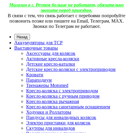
Магазин в г. Реутов больше не работает, обязательно
звоните перед приездом.
В связи с тем, что связь работает с перебоями попробуйте
позвонить позже или пишите на Email, Телеграм, МАХ.
Звонки по Телеграм не работают.
Назад
Аккумуляторы для ТСР
Выставочные товары
Аксессуары для колясок
Активные кресла-коляски
Детские кресло-каталки
Детские кресло-коляски с электроприводом
Кровати
Параподиум
Тренажеры Motomed
Кресло-коляска с электроприводом
Кресло-коляска с ручным приводом
Кресло-коляска рычажная
Кресло-коляска санитарным оснащением
Ходунки и Роллаторы
Пандусы для инвалидных колясок
Электро приставки для колясок
Скутеры для инвалидов