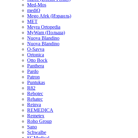
Med-Mos
mediQ
Mego Afek (Израиль)
MET
Meyra Ortopedia
MyWam (Польша)
Nuova Blandino
Nuova Blandino
O-Savva
Ortonica
Otto Bock
Panthera
Pardo
Patron
Puntukas
R82
Rebotec
Rehatec
Reinva
REMEDICA
Remetex
Roho Group
Sano
Schwalbe
SGMedical