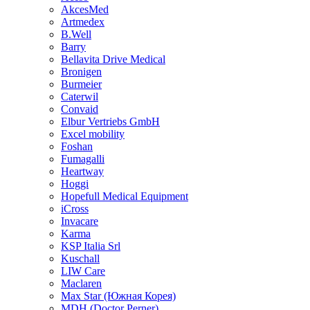
AkcesMed
Artmedex
B.Well
Barry
Bellavita Drive Medical
Bronigen
Burmeier
Caterwil
Convaid
Elbur Vertriebs GmbH
Excel mobility
Foshan
Fumagalli
Heartway
Hoggi
Hopefull Medical Equipment
iCross
Invacare
Karma
KSP Italia Srl
Kuschall
LIW Care
Maclaren
Max Star (Южная Корея)
MDH (Doctor Perner)