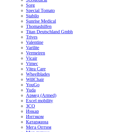
Sorg
Special Tomato
Stabilo
Sunrise Medical
Thomashilfen
Titan Deutschland Gmbh
Trives
Valentine
Varilite
Vermeiren
Vicair
Vimec
Vitea Care
Wheelblades
WillChair
YouGo
Yuda
Армед (Armed)
Еxcel mobility
ЗСО
Инкар
Интэком
Катаржина
Мега Оптим