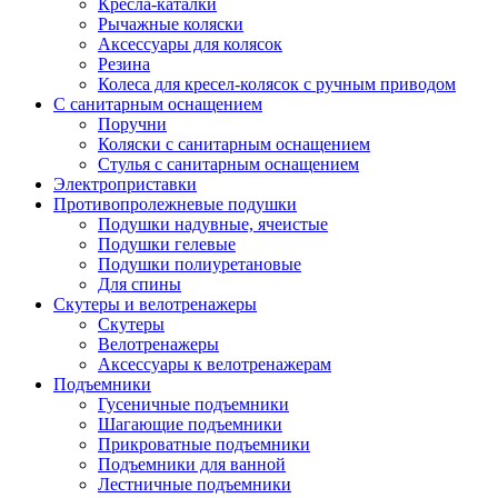
Кресла-каталки
Рычажные коляски
Аксессуары для колясок
Резина
Колеса для кресел-колясок с ручным приводом
С санитарным оснащением
Поручни
Коляски с санитарным оснащением
Стулья с санитарным оснащением
Электроприставки
Противопролежневые подушки
Подушки надувные, ячеистые
Подушки гелевые
Подушки полиуретановые
Для спины
Скутеры и велотренажеры
Скутеры
Велотренажеры
Аксессуары к велотренажерам
Подъемники
Гусеничные подъемники
Шагающие подъемники
Прикроватные подъемники
Подъемники для ванной
Лестничные подъемники