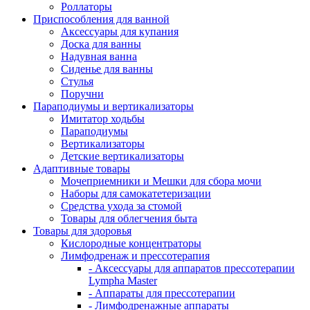
Роллаторы
Приспособления для ванной
Аксессуары для купания
Доска для ванны
Надувная ванна
Сиденье для ванны
Стулья
Поручни
Параподиумы и вертикализаторы
Имитатор ходьбы
Параподиумы
Вертикализаторы
Детские вертикализаторы
Адаптивные товары
Мочеприемники и Мешки для сбора мочи
Наборы для самокатетеризации
Средства ухода за стомой
Товары для облегчения быта
Товары для здоровья
Кислородные концентраторы
Лимфодренаж и прессотерапия
- Аксессуары для аппаратов прессотерапии
Lympha Master
- Аппараты для прессотерапии
- Лимфодренажные аппараты