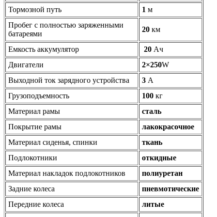
Тормозной путь
1
м
Пробег с полностью заряженными
20
км
батареями
Емкость аккумулятор
20
Ач
Двигатели
2×250
W
Выходной ток зарядного устройства
3
А
Грузоподъемность
100
кг
Материал рамы
сталь
Покрытие рамы
лакокрасочное
Материал сиденья, спинки
ткань
Подлокотники
откидные
Материал накладок подлокотников
полиуретан
Задние колеса
пневмотические
Передние колеса
литые