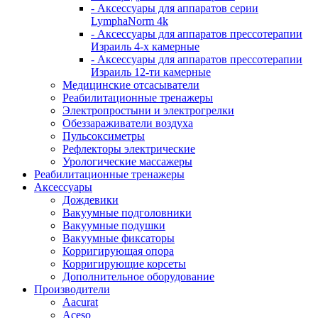
- Аксессуары для аппаратов серии
LymphaNorm 4k
- Аксессуары для аппаратов прессотерапии
Израиль 4-х камерные
- Аксессуары для аппаратов прессотерапии
Израиль 12-ти камерные
Медицинские отсасыватели
Реабилитационные тренажеры
Электропростыни и электрогрелки
Обеззараживатели воздуха
Пульсоксиметры
Рефлекторы электрические
Урологические массажеры
Реабилитационные тренажеры
Аксессуары
Дождевики
Вакуумные подголовники
Вакуумные подушки
Вакуумные фиксаторы
Корригирующая опора
Корригирующие корсеты
Дополнительное оборудование
Производители
Aacurat
Aceso