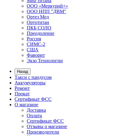
Мир титана
ООО «Меркурий+»
ООО НПП "ДВМ"
Ортез Мед
Ортотитан
ПКБ СОЛО
Преодоление
Россия
СИМС-2
США
Фаворит
Экзо Технологии
Назад
Такси с пандусом
Аккумуляторы
Ремонт
Прокат
Сертификат ФСС
О магазине
Доставка
Оплата
Сертификат ФСС
Отзывы о магазине
Производители