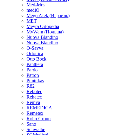
Med-Mos
mediQ
Mego Afek (Израиль)
MET
Meyra Ortopedia
MyWam (Польша)
Nuova Blandino
Nuova Blandino
O-Savva
Ortonica
Otto Bock
Panthera
Pardo
Patron
Puntukas
R82
Rebotec
Rehatec
Reinva
REMEDICA
Remetex
Roho Group
Sano
Schwalbe
SGMedical