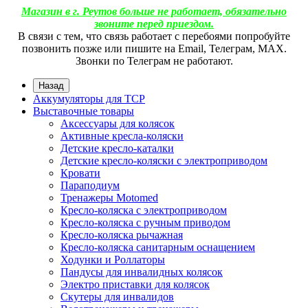
Магазин в г. Реутов больше не работает, обязательно
звоните перед приездом.
В связи с тем, что связь работает с перебоями попробуйте
позвонить позже или пишите на Email, Телеграм, МАХ.
Звонки по Телеграм не работают.
Назад
Аккумуляторы для ТСР
Выставочные товары
Аксессуары для колясок
Активные кресла-коляски
Детские кресло-каталки
Детские кресло-коляски с электроприводом
Кровати
Параподиум
Тренажеры Motomed
Кресло-коляска с электроприводом
Кресло-коляска с ручным приводом
Кресло-коляска рычажная
Кресло-коляска санитарным оснащением
Ходунки и Роллаторы
Пандусы для инвалидных колясок
Электро приставки для колясок
Скутеры для инвалидов