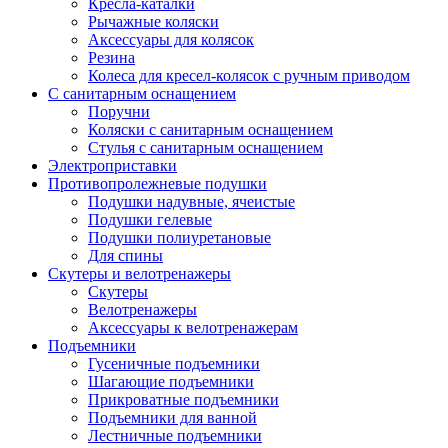
Кресла-каталки
Рычажные коляски
Аксессуары для колясок
Резина
Колеса для кресел-колясок с ручным приводом
С санитарным оснащением
Поручни
Коляски с санитарным оснащением
Стулья с санитарным оснащением
Электроприставки
Противопролежневые подушки
Подушки надувные, ячеистые
Подушки гелевые
Подушки полиуретановые
Для спины
Скутеры и велотренажеры
Скутеры
Велотренажеры
Аксессуары к велотренажерам
Подъемники
Гусеничные подъемники
Шагающие подъемники
Прикроватные подъемники
Подъемники для ванной
Лестничные подъемники