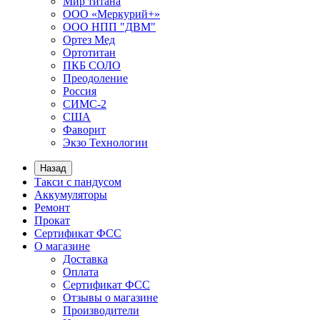
Мир титана
ООО «Меркурий+»
ООО НПП "ДВМ"
Ортез Мед
Ортотитан
ПКБ СОЛО
Преодоление
Россия
СИМС-2
США
Фаворит
Экзо Технологии
Назад
Такси с пандусом
Аккумуляторы
Ремонт
Прокат
Сертификат ФСС
О магазине
Доставка
Оплата
Сертификат ФСС
Отзывы о магазине
Производители