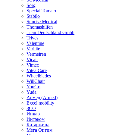
Sorg
Special Tomato
Stabilo
Sunrise Medical
Thomashilfen
Titan Deutschland Gmbh
Trives
Valentine
Varilite
Vermeiren
Vicair
Vimec
Vitea Care
Wheelblades
WillChair
YouGo
Yuda
Армед (Armed)
Еxcel mobility
ЗСО
Инкар
Интэком
Катаржина
Мега Оптим