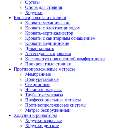
Ортезы
Опора для стояния
Ходунки
Кровати, кресла и столики
Кровати механические
Кровати с электроприводом
Кровать-вертикализатор
Кровати с санитарным оснащением
Кровати медицинские
Диван кровать
Аксессуары к кроватям
Кресло-стул повышенной комфортности
Прикроватные столики
Противопролежневые матрасы
Мембранные
Полиуретановые
Секционные
Ячеистые матрасы
Трубчатые матрасы
Профессиональные матрасы
Противопролежневые системы
Матрас беспружинный
Ходунки и роллаторы
Ходунки взрослые
Ходунки детские