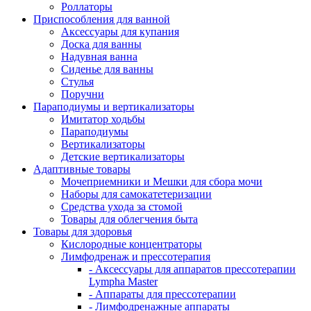
Роллаторы
Приспособления для ванной
Аксессуары для купания
Доска для ванны
Надувная ванна
Сиденье для ванны
Стулья
Поручни
Параподиумы и вертикализаторы
Имитатор ходьбы
Параподиумы
Вертикализаторы
Детские вертикализаторы
Адаптивные товары
Мочеприемники и Мешки для сбора мочи
Наборы для самокатетеризации
Средства ухода за стомой
Товары для облегчения быта
Товары для здоровья
Кислородные концентраторы
Лимфодренаж и прессотерапия
- Аксессуары для аппаратов прессотерапии
Lympha Master
- Аппараты для прессотерапии
- Лимфодренажные аппараты