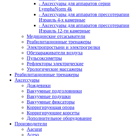
- Аксессуары для аппаратов серии
LymphaNorm 4k
- Аксессуары для аппаратов прессотерапии
Израиль 4-х камерные
- Аксессуары для аппаратов прессотерапии
Израиль 12-ти камерные
Медицинские отсасыватели
Реабилитационные тренажеры
Электропростыни и электрогрелки
Обеззараживатели воздуха
Пульсоксиметры
Рефлекторы электрические
Урологические массажеры
Реабилитационные тренажеры
Аксессуары
Дождевики
Вакуумные подголовники
Вакуумные подушки
Вакуумные фиксаторы
Корригирующая опора
Корригирующие корсеты
Дополнительное оборудование
Производители
Aacurat
Aceso