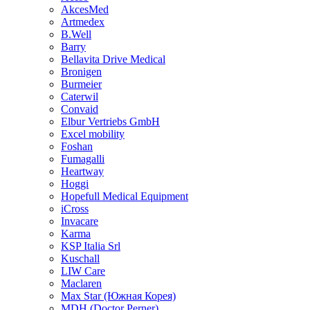
AkcesMed
Artmedex
B.Well
Barry
Bellavita Drive Medical
Bronigen
Burmeier
Caterwil
Convaid
Elbur Vertriebs GmbH
Excel mobility
Foshan
Fumagalli
Heartway
Hoggi
Hopefull Medical Equipment
iCross
Invacare
Karma
KSP Italia Srl
Kuschall
LIW Care
Maclaren
Max Star (Южная Корея)
MDH (Doctor Perner)