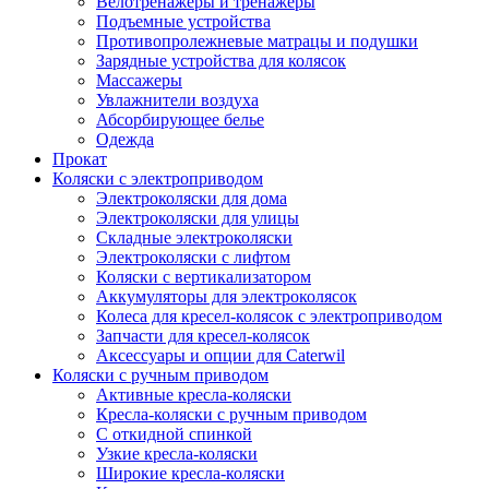
Велотренажеры и тренажеры
Подъемные устройства
Противопролежневые матрацы и подушки
Зарядные устройства для колясок
Массажеры
Увлажнители воздуха
Абсорбирующее белье
Одежда
Прокат
Коляски с электроприводом
Электроколяски для дома
Электроколяски для улицы
Складные электроколяски
Электроколяски с лифтом
Коляски с вертикализатором
Аккумуляторы для электроколясок
Колеса для кресел-колясок с электроприводом
Запчасти для кресел-колясок
Аксессуары и опции для Caterwil
Коляски с ручным приводом
Активные кресла-коляски
Кресла-коляски с ручным приводом
С откидной спинкой
Узкие кресла-коляски
Широкие кресла-коляски