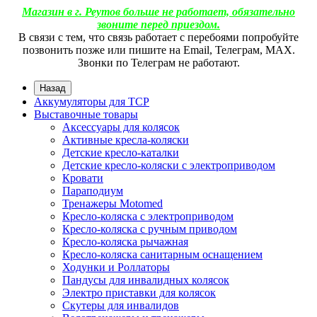
Магазин в г. Реутов больше не работает, обязательно
звоните перед приездом.
В связи с тем, что связь работает с перебоями попробуйте
позвонить позже или пишите на Email, Телеграм, МАХ.
Звонки по Телеграм не работают.
Назад
Аккумуляторы для ТСР
Выставочные товары
Аксессуары для колясок
Активные кресла-коляски
Детские кресло-каталки
Детские кресло-коляски с электроприводом
Кровати
Параподиум
Тренажеры Motomed
Кресло-коляска с электроприводом
Кресло-коляска с ручным приводом
Кресло-коляска рычажная
Кресло-коляска санитарным оснащением
Ходунки и Роллаторы
Пандусы для инвалидных колясок
Электро приставки для колясок
Скутеры для инвалидов