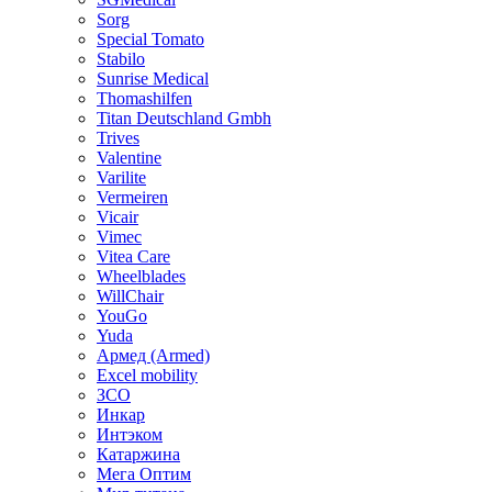
Sorg
Special Tomato
Stabilo
Sunrise Medical
Thomashilfen
Titan Deutschland Gmbh
Trives
Valentine
Varilite
Vermeiren
Vicair
Vimec
Vitea Care
Wheelblades
WillChair
YouGo
Yuda
Армед (Armed)
Еxcel mobility
ЗСО
Инкар
Интэком
Катаржина
Мега Оптим