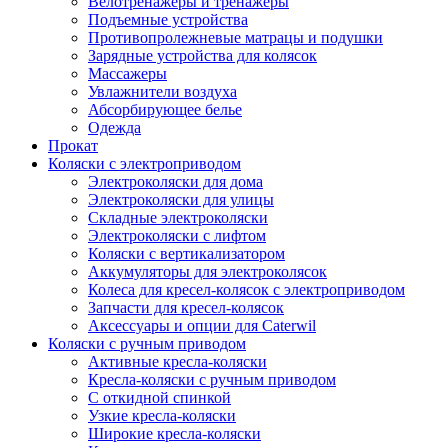
Велотренажеры и тренажеры
Подъемные устройства
Противопролежневые матрацы и подушки
Зарядные устройства для колясок
Массажеры
Увлажнители воздуха
Абсорбирующее белье
Одежда
Прокат
Коляски с электроприводом
Электроколяски для дома
Электроколяски для улицы
Складные электроколяски
Электроколяски с лифтом
Коляски с вертикализатором
Аккумуляторы для электроколясок
Колеса для кресел-колясок с электроприводом
Запчасти для кресел-колясок
Аксессуары и опции для Caterwil
Коляски с ручным приводом
Активные кресла-коляски
Кресла-коляски с ручным приводом
С откидной спинкой
Узкие кресла-коляски
Широкие кресла-коляски