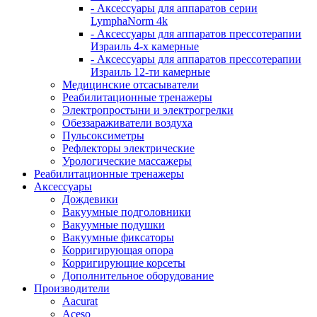
- Аксессуары для аппаратов серии
LymphaNorm 4k
- Аксессуары для аппаратов прессотерапии
Израиль 4-х камерные
- Аксессуары для аппаратов прессотерапии
Израиль 12-ти камерные
Медицинские отсасыватели
Реабилитационные тренажеры
Электропростыни и электрогрелки
Обеззараживатели воздуха
Пульсоксиметры
Рефлекторы электрические
Урологические массажеры
Реабилитационные тренажеры
Аксессуары
Дождевики
Вакуумные подголовники
Вакуумные подушки
Вакуумные фиксаторы
Корригирующая опора
Корригирующие корсеты
Дополнительное оборудование
Производители
Aacurat
Aceso