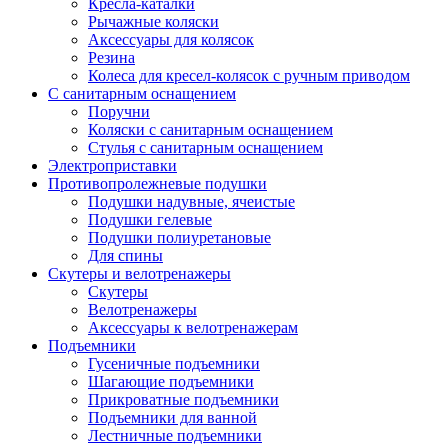
Кресла-каталки
Рычажные коляски
Аксессуары для колясок
Резина
Колеса для кресел-колясок с ручным приводом
С санитарным оснащением
Поручни
Коляски с санитарным оснащением
Стулья с санитарным оснащением
Электроприставки
Противопролежневые подушки
Подушки надувные, ячеистые
Подушки гелевые
Подушки полиуретановые
Для спины
Скутеры и велотренажеры
Скутеры
Велотренажеры
Аксессуары к велотренажерам
Подъемники
Гусеничные подъемники
Шагающие подъемники
Прикроватные подъемники
Подъемники для ванной
Лестничные подъемники