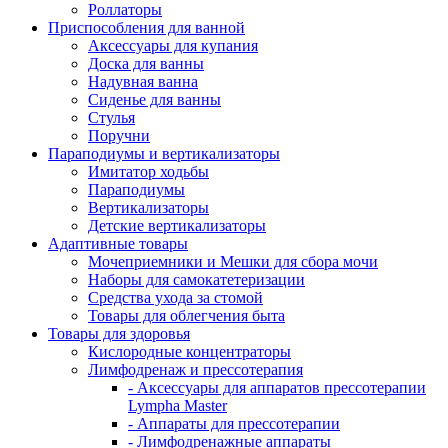
Роллаторы
Приспособления для ванной
Аксессуары для купания
Доска для ванны
Надувная ванна
Сиденье для ванны
Стулья
Поручни
Параподиумы и вертикализаторы
Имитатор ходьбы
Параподиумы
Вертикализаторы
Детские вертикализаторы
Адаптивные товары
Мочеприемники и Мешки для сбора мочи
Наборы для самокатетеризации
Средства ухода за стомой
Товары для облегчения быта
Товары для здоровья
Кислородные концентраторы
Лимфодренаж и прессотерапия
- Аксессуары для аппаратов прессотерапии
Lympha Master
- Аппараты для прессотерапии
- Лимфодренажные аппараты