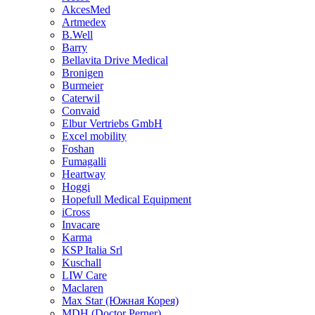
AkcesMed
Artmedex
B.Well
Barry
Bellavita Drive Medical
Bronigen
Burmeier
Caterwil
Convaid
Elbur Vertriebs GmbH
Excel mobility
Foshan
Fumagalli
Heartway
Hoggi
Hopefull Medical Equipment
iCross
Invacare
Karma
KSP Italia Srl
Kuschall
LIW Care
Maclaren
Max Star (Южная Корея)
MDH (Doctor Perner)