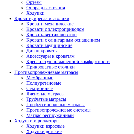
Ортезы
Опора для стояния
Ходунки
Кровати, кресла и столики
Кровати механические
Кровати с электроприводом
Кровать-вертикализатор
Кровати с санитарным оснащением
Кровати медицинские
Диван кровать
Аксессуары к кроватям
Кресло-стул повышенной комфортности
Прикроватные столики
Противопролежневые матрасы
Мембранные
Полиуретановые
Секционные
Ячеистые матрасы
Трубчатые матрасы
Профессиональные матрасы
Противопролежневые системы
Матрас беспружинный
Ходунки и роллаторы
Ходунки взрослые
Ходунки детские