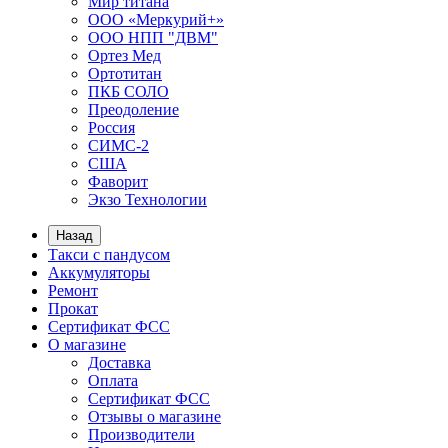
Мир титана
ООО «Меркурий+»
ООО НПП "ДВМ"
Ортез Мед
Ортотитан
ПКБ СОЛО
Преодоление
Россия
СИМС-2
США
Фаворит
Экзо Технологии
Назад
Такси с пандусом
Аккумуляторы
Ремонт
Прокат
Сертификат ФСС
О магазине
Доставка
Оплата
Сертификат ФСС
Отзывы о магазине
Производители