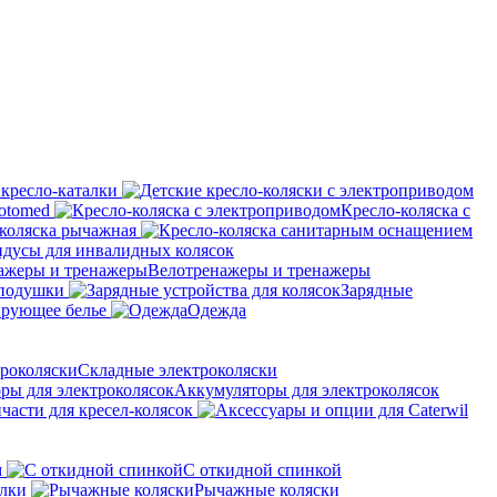
 кресло-каталки
otomed
Кресло-коляска с
коляска рычажная
дусы для инвалидных колясок
Велотренажеры и тренажеры
 подушки
Зарядные
рующее белье
Одежда
Складные электроколяски
Аккумуляторы для электроколясок
части для кресел-колясок
м
С откидной спинкой
алки
Рычажные коляски