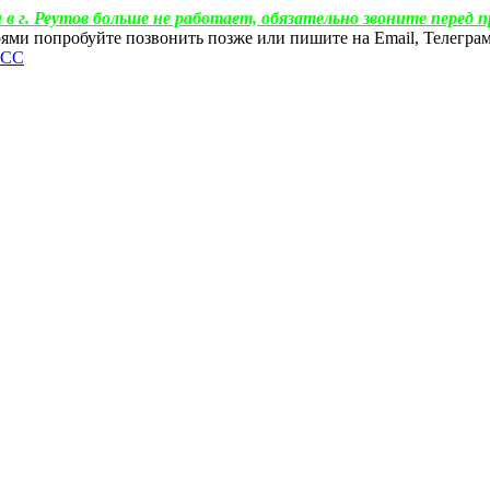
 в г. Реутов больше не работает, обязательно звоните перед п
ебоями попробуйте позвонить позже или пишите на Email, Телегр
ФСС