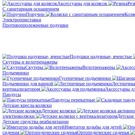
Аксессуары для колясок
Рез
С санитарным оснащением
Поручни
Коля
Электроприставки
Противопролежневые подушки
Подушки надувные, ячеистые
Скутеры и велотренажеры
Скутеры
Велотренажеры
Подъемники
Гусеничные подъемники
Подъемники для ванной
Лестничны
вертикализатором
Аксессуары д
Пандусы
Пандусы перекатные
Детские кресла-коляски
Детские коляски
электроколяски
Детские
Детские средства реабилитации
Имитатор ходьбы для детей
сидения
Ортопедические сиденья