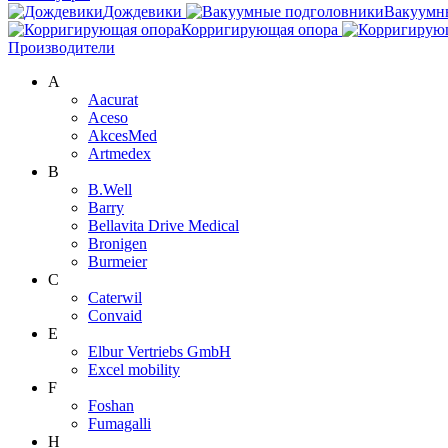
Дождевики
Вакуумн
Корригирующая опора
Производители
A
Aacurat
Aceso
AkcesMed
Artmedex
B
B.Well
Barry
Bellavita Drive Medical
Bronigen
Burmeier
C
Caterwil
Convaid
E
Elbur Vertriebs GmbH
Excel mobility
F
Foshan
Fumagalli
H