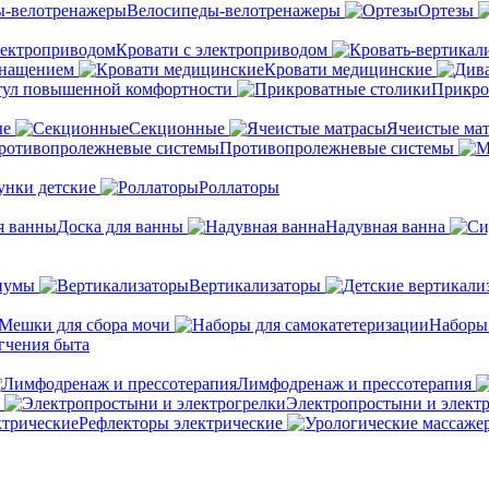
Велосипеды-велотренажеры
Ортезы
Кровати с электроприводом
снащением
Кровати медицинские
тул повышенной комфортности
Прикро
ые
Секционные
Ячеистые ма
Противопролежневые системы
унки детские
Роллаторы
Доска для ванны
Надувная ванна
иумы
Вертикализаторы
Мешки для сбора мочи
Наборы
гчения быта
Лимфодренаж и прессотерапия
Электропростыни и элект
Рефлекторы электрические