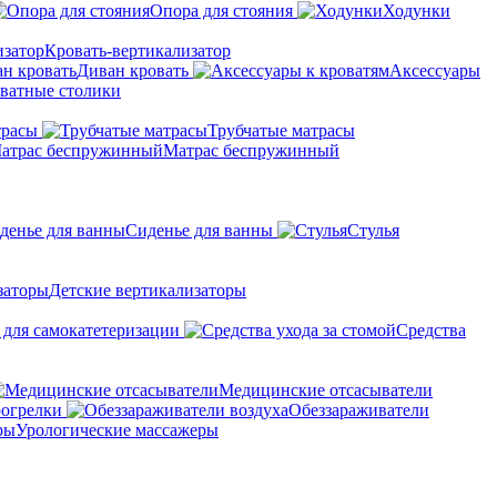
Опора для стояния
Ходунки
Кровать-вертикализатор
Диван кровать
Аксессуары
ватные столики
трасы
Трубчатые матрасы
Матрас беспружинный
Сиденье для ванны
Стулья
Детские вертикализаторы
 для самокатетеризации
Средства
Медицинские отсасыватели
рогрелки
Обеззараживатели
Урологические массажеры