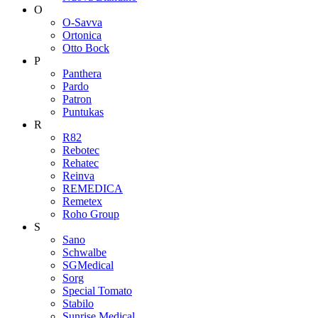
O
O-Savva
Ortonica
Otto Bock
P
Panthera
Pardo
Patron
Puntukas
R
R82
Rebotec
Rehatec
Reinva
REMEDICA
Remetex
Roho Group
S
Sano
Schwalbe
SGMedical
Sorg
Special Tomato
Stabilo
Sunrise Medical