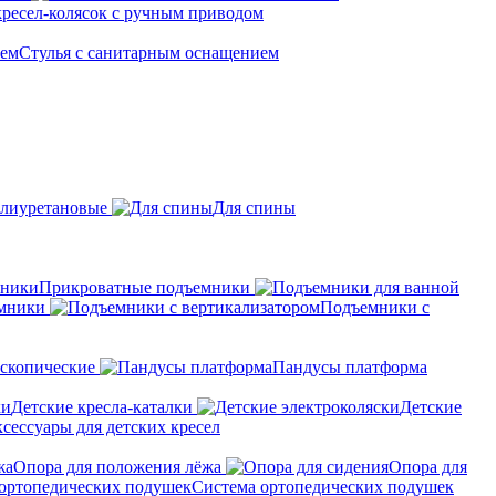
кресел-колясок с ручным приводом
Стулья с санитарным оснащением
лиуретановые
Для спины
Прикроватные подъемники
мники
Подъемники с
скопические
Пандусы платформа
Детские кресла-каталки
Детские
сессуары для детских кресел
Опора для положения лёжа
Опора для
Система ортопедических подушек