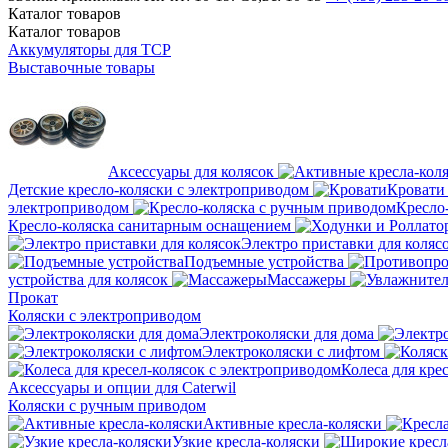
Каталог
товаров
Каталог
товаров
Аккумуляторы для ТСР
Выставочные товары
Аксессуары для колясок
Детские кресло-коляски с электроприводом
Кровати
электроприводом
Кресло
Кресло-коляска санитарным оснащением
Электро приставки для коляс
Подъемные устройства
устройства для колясок
Массажеры
Прокат
Коляски с электроприводом
Электроколяски для дома
Электроколяски с лифтом
Колеса для кре
Аксессуары и опции для Caterwil
Коляски с ручным приводом
Активные кресла-коляски
Узкие кресла-коляски