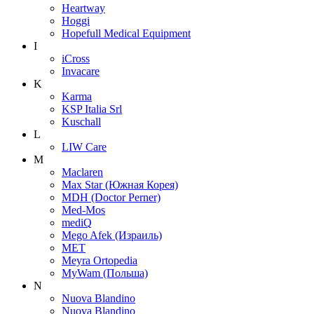
Heartway
Hoggi
Hopefull Medical Equipment
I
iCross
Invacare
K
Karma
KSP Italia Srl
Kuschall
L
LIW Care
M
Maclaren
Max Star (Южная Корея)
MDH (Doctor Perner)
Med-Mos
mediQ
Mego Afek (Израиль)
MET
Meyra Ortopedia
MyWam (Польша)
N
Nuova Blandino
Nuova Blandino