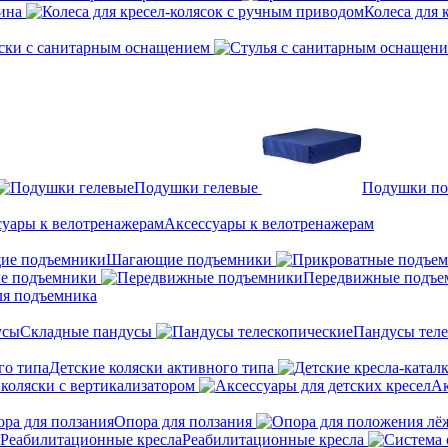
ина
Колеса для 
ски с санитарным оснащением
Подушки гелевые
Подушки по
Аксессуары к велотренажерам
Шагающие подъемники
е подъемники
Передвижные подъе
ля подъемника
Складные пандусы
Пандусы теле
Детские коляски активного типа
 коляски с вертикализатором
Ак
Опора для ползания
Реабилитационные кресла