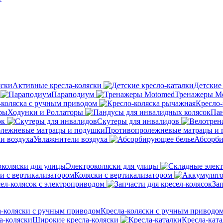
Активные кресла-коляски
Детские
Параподиум
Тренажеры M
-коляска с ручным приводом
Кресло-
Ходунки и Роллаторы
Пан
ок
Скутеры для инвалидов
Противопролежневые матрацы и
Увлажнители воздуха
Абсорби
Электроколяски для улицы
Коляски с вертикализатором
сел-колясок с электроприводом
Зап
Кресла-коляски с ручным приводо
Широкие кресла-коляски
Кресла-кат