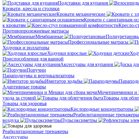
Подставки для купания
Кровати, кресла и столики
Кровати механические
Кровати с санитарным о
к кроватям
Кресло-с
Противопролежневые матрасы
Мембранные
Полиуретанов
Профессиональные матрасы
Ходунки и роллаторы
Ходунки взрослые
Ход
Приспособления для ванной
Аксессуары для купания
Поручни
Параподиумы и вертикализаторы
Имитатор ходьбы
Парапод
Адаптивные товары
Мочеприемники и 
ухода за стомой
Товары для обле
Товары для здоровья
Кислородные концентраторы
Реабилитационные тренажеры
воздуха
Пульсоксиметры
Реабилитационные тренажеры
Аксессуары