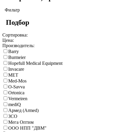
Фильтр
Подбор
Сортировка:
Цена:
Производитель:
Barry
Burmeier
Hopefull Medical Equipment
Invacare
MET
Med-Mos
O-Savva
Ortonica
Vermeiren
mediQ
Армед (Armed)
ЗСО
Мега Оптим
ООО НПП "ДВМ"