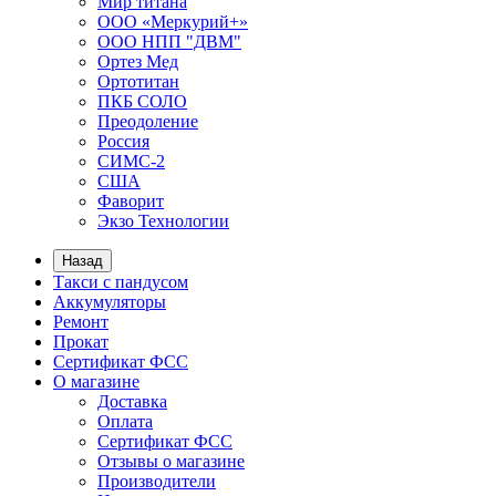
Мир титана
ООО «Меркурий+»
ООО НПП "ДВМ"
Ортез Мед
Ортотитан
ПКБ СОЛО
Преодоление
Россия
СИМС-2
США
Фаворит
Экзо Технологии
Назад
Такси с пандусом
Аккумуляторы
Ремонт
Прокат
Сертификат ФСС
О магазине
Доставка
Оплата
Сертификат ФСС
Отзывы о магазине
Производители