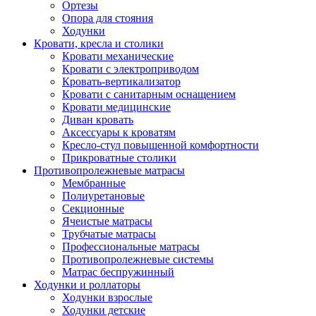
Ортезы
Опора для стояния
Ходунки
Кровати, кресла и столики
Кровати механические
Кровати с электроприводом
Кровать-вертикализатор
Кровати с санитарным оснащением
Кровати медицинские
Диван кровать
Аксессуары к кроватям
Кресло-стул повышенной комфортности
Прикроватные столики
Противопролежневые матрасы
Мембранные
Полиуретановые
Секционные
Ячеистые матрасы
Трубчатые матрасы
Профессиональные матрасы
Противопролежневые системы
Матрас беспружинный
Ходунки и роллаторы
Ходунки взрослые
Ходунки детские