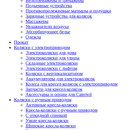
Велотренажеры и тренажеры
Подъемные устройства
Противопролежневые матрацы и подушки
Зарядные устройства для колясок
Массажеры
Увлажнители воздуха
Абсорбирующее белье
Одежда
Прокат
Коляски с электроприводом
Электроколяски для дома
Электроколяски для улицы
Складные электроколяски
Электроколяски с лифтом
Коляски с вертикализатором
Аккумуляторы для электроколясок
Колеса для кресел-колясок с электроприводом
Запчасти для кресел-колясок
Аксессуары и опции для Caterwil
Коляски с ручным приводом
Активные кресла-коляски
Кресла-коляски с ручным приводом
С откидной спинкой
Узкие кресла-коляски
Широкие кресла-коляски