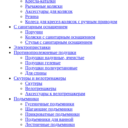
Кресла-каталки
Рычажные коляски
Аксессуары для колясок
Резина
Колеса для кресел-колясок с ручным приводом
С санитарным оснащением
Поручни
Коляски с санитарным оснащением
Стулья с санитарным оснащением
Электроприставки
Противопролежневые подушки
Подушки надувные, ячеистые
Подушки гелевые
Подушки полиуретановые
Для спины
Скутеры и велотренажеры
Скутеры
Велотренажеры
Аксессуары к велотренажерам
Подъемники
Гусеничные подъемники
Шагающие подъемники
Прикроватные подъемники
Подъемники для ванной
Лестничные подъемники