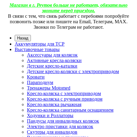
Магазин в г. Реутов больше не работает, обязательно
звоните перед приездом.
В связи с тем, что связь работает с перебоями попробуйте
позвонить позже или пишите на Email, Телеграм, МАХ.
Звонки по Телеграм не работают.
Назад
Аккумуляторы для ТСР
Выставочные товары
Аксессуары для колясок
Активные кресла-коляски
Детские кресло-каталки
Детские кресло-коляски с электроприводом
Кровати
Параподиум
Тренажеры Motomed
Кресло-коляска с электроприводом
Кресло-коляска с ручным приводом
Кресло-коляска рычажная
Кресло-коляска санитарным оснащением
Ходунки и Роллаторы
Пандусы для инвалидных колясок
Электро приставки для колясок
Скутеры для инвалидов