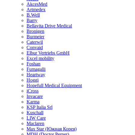
AkcesMed
Artmedex
B.Well
Barry
Bellavita Drive Medical
Bronigen
Burmeier
Caterwil
Convaid
Elbur Vertriebs GmbH
Excel mobility
Foshan
Fumagalli
Heartway
Hoggi
Hopefull Medical Equipment
iCross
Invacare
Karma
KSP Italia Srl
Kuschall
LIW Care
Maclaren
Max Star (Южная Корея)
MDH (Doctor Perner)