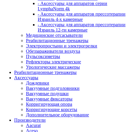
- Аксессуары для аппаратов серии
LymphaNorm 4k
- Аксессуары для аппаратов прессотерапии
Израиль 4-х камерные
- Аксессуары для аппаратов прессотерапии
Израиль 12-ти камерные
Медицинские отсасыватели
Реабилитационные тренажеры
Электропростыни и электрогрелки
Обеззараживатели воздуха
Пульсоксиметры
Рефлекторы электрические
Урологические массажеры
Реабилитационные тренажеры
Аксессуары
Дождевики
Вакуумные подголовники
Вакуумные подушки
Вакуумные фиксаторы
Корригирующая опора
Корригирующие корсеты
Дополнительное оборудование
Производители
Aacurat
Aceso