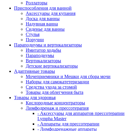
Роллаторы
Приспособления для ванной
Аксессуары для купания
Доска для ванны
Надувная ванна
Сиденье для ванны
Стулья
Поручни
Параподиумы и вертикализаторы
Имитатор ходьбы
Параподиумы
Вертикализаторы
Детские вертикализаторы
Адаптивные товары
Мочеприемники и Мешки для сбора мочи
Наборы для самокатетеризации
Средства ухода за стомой
Товары для облегчения быта
Товары для здоровья
Кислородные концентраторы
Лимфодренаж и прессотерапия
- Аксессуары для аппаратов прессотерапии
Lympha Master
- Аппараты для прессотерапии
- Лимфодренажные аппараты