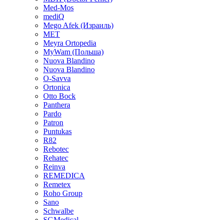
Med-Mos
mediQ
Mego Afek (Израиль)
MET
Meyra Ortopedia
MyWam (Польша)
Nuova Blandino
Nuova Blandino
O-Savva
Ortonica
Otto Bock
Panthera
Pardo
Patron
Puntukas
R82
Rebotec
Rehatec
Reinva
REMEDICA
Remetex
Roho Group
Sano
Schwalbe
SGMedical