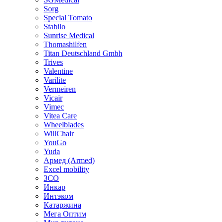
Sorg
Special Tomato
Stabilo
Sunrise Medical
Thomashilfen
Titan Deutschland Gmbh
Trives
Valentine
Varilite
Vermeiren
Vicair
Vimec
Vitea Care
Wheelblades
WillChair
YouGo
Yuda
Армед (Armed)
Еxcel mobility
ЗСО
Инкар
Интэком
Катаржина
Мега Оптим