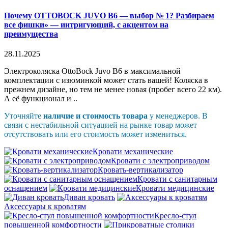
Почему OTTOBOCK JUVO B6 — выбор № 1? Разбираем
все фишки» — интригующий, с акцентом на
преимущества
28.11.2025
Электроколяска OttoBock Juvo B6 в максимальной
комплектации с изюминкой может стать вашей! Коляска в
прежнем дизайне, но тем не менее новая (пробег всего 22 км).
А её функционал и ..
Уточняйте
наличие и стоимость товара
у менеджеров. В
связи с нестабильной ситуацией на рынке товар может
отсутствовать или его стоимость может измениться.
Кровати механические
Кровати с электроприводом
Кровать-вертикализатор
Кровати с санитарным
оснащением
Кровати медицинские
Диван кровать
Аксессуары к кроватям
Кресло-стул
повышенной комфортности