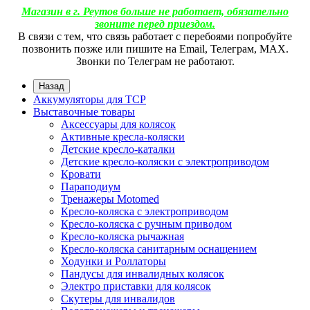
Магазин в г. Реутов больше не работает, обязательно
звоните перед приездом.
В связи с тем, что связь работает с перебоями попробуйте
позвонить позже или пишите на Email, Телеграм, МАХ.
Звонки по Телеграм не работают.
Назад
Аккумуляторы для ТСР
Выставочные товары
Аксессуары для колясок
Активные кресла-коляски
Детские кресло-каталки
Детские кресло-коляски с электроприводом
Кровати
Параподиум
Тренажеры Motomed
Кресло-коляска с электроприводом
Кресло-коляска с ручным приводом
Кресло-коляска рычажная
Кресло-коляска санитарным оснащением
Ходунки и Роллаторы
Пандусы для инвалидных колясок
Электро приставки для колясок
Скутеры для инвалидов