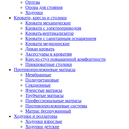
Ортезы
Опора для стояния
Ходунки
Кровати, кресла и столики
Кровати механические
Кровати с электроприводом
Кровать-вертикализатор
Кровати с санитарным оснащением
Кровати медицинские
Диван кровать
Аксессуары к кроватям
Кресло-стул повышенной комфортности
Прикроватные столики
Противопролежневые матрасы
Мембранные
Полиуретановые
Секционные
Ячеистые матрасы
Трубчатые матрасы
Профессиональные матрасы
Противопролежневые системы
Матрас беспружинный
Ходунки и роллаторы
Ходунки взрослые
Ходунки детские