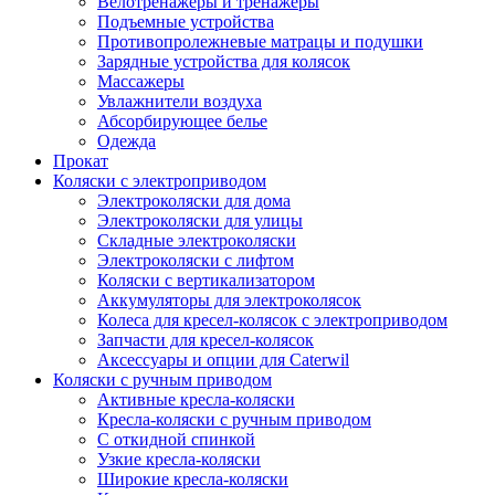
Велотренажеры и тренажеры
Подъемные устройства
Противопролежневые матрацы и подушки
Зарядные устройства для колясок
Массажеры
Увлажнители воздуха
Абсорбирующее белье
Одежда
Прокат
Коляски с электроприводом
Электроколяски для дома
Электроколяски для улицы
Складные электроколяски
Электроколяски с лифтом
Коляски с вертикализатором
Аккумуляторы для электроколясок
Колеса для кресел-колясок с электроприводом
Запчасти для кресел-колясок
Аксессуары и опции для Caterwil
Коляски с ручным приводом
Активные кресла-коляски
Кресла-коляски с ручным приводом
С откидной спинкой
Узкие кресла-коляски
Широкие кресла-коляски