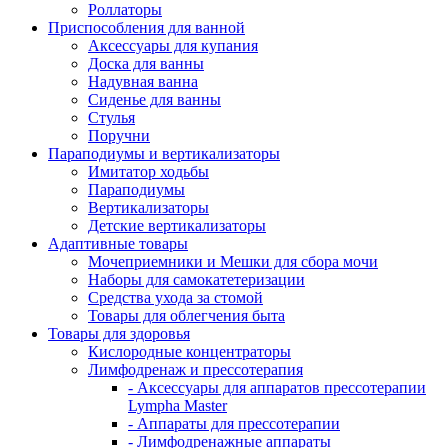
Роллаторы
Приспособления для ванной
Аксессуары для купания
Доска для ванны
Надувная ванна
Сиденье для ванны
Стулья
Поручни
Параподиумы и вертикализаторы
Имитатор ходьбы
Параподиумы
Вертикализаторы
Детские вертикализаторы
Адаптивные товары
Мочеприемники и Мешки для сбора мочи
Наборы для самокатетеризации
Средства ухода за стомой
Товары для облегчения быта
Товары для здоровья
Кислородные концентраторы
Лимфодренаж и прессотерапия
- Аксессуары для аппаратов прессотерапии
Lympha Master
- Аппараты для прессотерапии
- Лимфодренажные аппараты