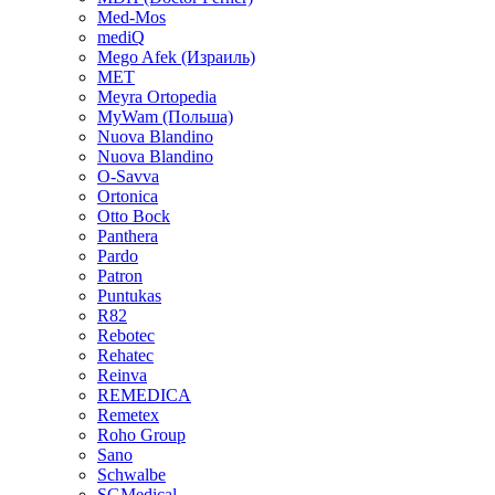
Med-Mos
mediQ
Mego Afek (Израиль)
MET
Meyra Ortopedia
MyWam (Польша)
Nuova Blandino
Nuova Blandino
O-Savva
Ortonica
Otto Bock
Panthera
Pardo
Patron
Puntukas
R82
Rebotec
Rehatec
Reinva
REMEDICA
Remetex
Roho Group
Sano
Schwalbe
SGMedical