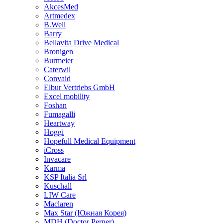
AkcesMed
Artmedex
B.Well
Barry
Bellavita Drive Medical
Bronigen
Burmeier
Caterwil
Convaid
Elbur Vertriebs GmbH
Excel mobility
Foshan
Fumagalli
Heartway
Hoggi
Hopefull Medical Equipment
iCross
Invacare
Karma
KSP Italia Srl
Kuschall
LIW Care
Maclaren
Max Star (Южная Корея)
MDH (Doctor Perner)