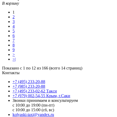
В корзину
1
2
3
4
5
6
7
8
9
>
>|
Показано с 1 по 12 из 166 (всего 14 страниц)
Контакты
+7 (495) 233-20-88
+7 (985) 233-20-88
+7 (495) 233-02-62 Такси
+7 (979) 002-54-55 Крым, г.Саки
Звонки принимаем и консультируем
с 10:00 до 19:00 (пн-пт)
с 10:00 до 15:00 (сб, вс)
kolyaski-taxi@yandex.ru