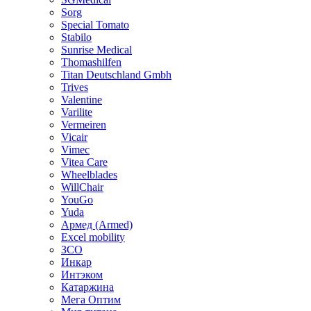
Sorg
Special Tomato
Stabilo
Sunrise Medical
Thomashilfen
Titan Deutschland Gmbh
Trives
Valentine
Varilite
Vermeiren
Vicair
Vimec
Vitea Care
Wheelblades
WillChair
YouGo
Yuda
Армед (Armed)
Еxcel mobility
ЗСО
Инкар
Интэком
Катаржина
Мега Оптим