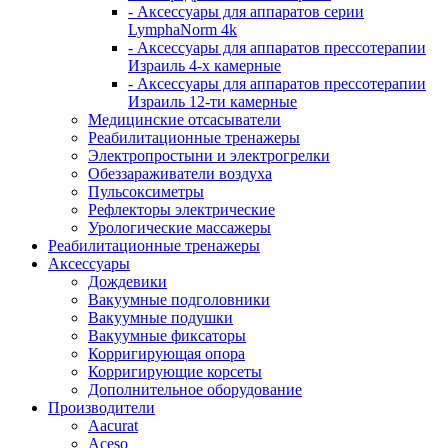
- Аксессуары для аппаратов серии
LymphaNorm 4k
- Аксессуары для аппаратов прессотерапии
Израиль 4-х камерные
- Аксессуары для аппаратов прессотерапии
Израиль 12-ти камерные
Медицинские отсасыватели
Реабилитационные тренажеры
Электропростыни и электрогрелки
Обеззараживатели воздуха
Пульсоксиметры
Рефлекторы электрические
Урологические массажеры
Реабилитационные тренажеры
Аксессуары
Дождевики
Вакуумные подголовники
Вакуумные подушки
Вакуумные фиксаторы
Корригирующая опора
Корригирующие корсеты
Дополнительное оборудование
Производители
Aacurat
Aceso