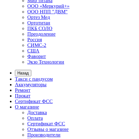
Мир титана
ООО «Меркурий+»
ООО НПП "ДВМ"
Ортез Мед
Ортотитан
ПКБ СОЛО
Преодоление
Россия
СИМС-2
США
Фаворит
Экзо Технологии
Назад
Такси с пандусом
Аккумуляторы
Ремонт
Прокат
Сертификат ФСС
О магазине
Доставка
Оплата
Сертификат ФСС
Отзывы о магазине
Производители