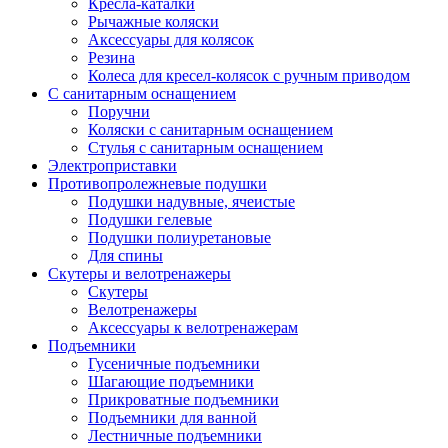
Кресла-каталки
Рычажные коляски
Аксессуары для колясок
Резина
Колеса для кресел-колясок с ручным приводом
С санитарным оснащением
Поручни
Коляски с санитарным оснащением
Стулья с санитарным оснащением
Электроприставки
Противопролежневые подушки
Подушки надувные, ячеистые
Подушки гелевые
Подушки полиуретановые
Для спины
Скутеры и велотренажеры
Скутеры
Велотренажеры
Аксессуары к велотренажерам
Подъемники
Гусеничные подъемники
Шагающие подъемники
Прикроватные подъемники
Подъемники для ванной
Лестничные подъемники