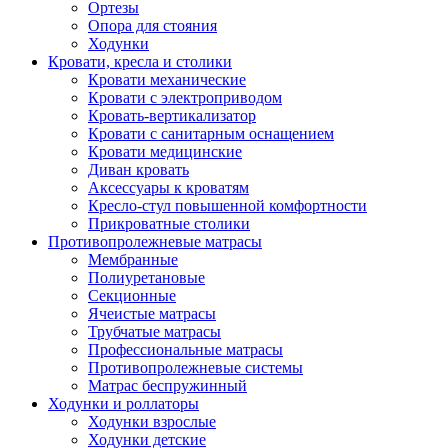
Ортезы
Опора для стояния
Ходунки
Кровати, кресла и столики
Кровати механические
Кровати с электроприводом
Кровать-вертикализатор
Кровати с санитарным оснащением
Кровати медицинские
Диван кровать
Аксессуары к кроватям
Кресло-стул повышенной комфортности
Прикроватные столики
Противопролежневые матрасы
Мембранные
Полиуретановые
Секционные
Ячеистые матрасы
Трубчатые матрасы
Профессиональные матрасы
Противопролежневые системы
Матрас беспружинный
Ходунки и роллаторы
Ходунки взрослые
Ходунки детские