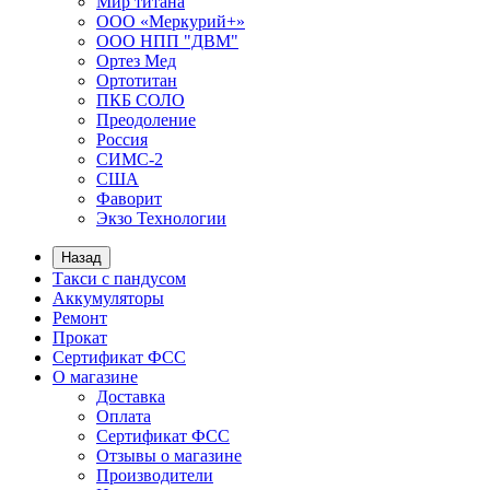
Мир титана
ООО «Меркурий+»
ООО НПП "ДВМ"
Ортез Мед
Ортотитан
ПКБ СОЛО
Преодоление
Россия
СИМС-2
США
Фаворит
Экзо Технологии
Назад
Такси с пандусом
Аккумуляторы
Ремонт
Прокат
Сертификат ФСС
О магазине
Доставка
Оплата
Сертификат ФСС
Отзывы о магазине
Производители