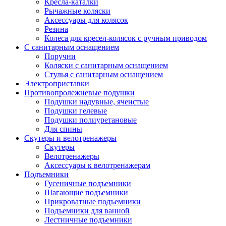
Кресла-каталки
Рычажные коляски
Аксессуары для колясок
Резина
Колеса для кресел-колясок с ручным приводом
С санитарным оснащением
Поручни
Коляски с санитарным оснащением
Стулья с санитарным оснащением
Электроприставки
Противопролежневые подушки
Подушки надувные, ячеистые
Подушки гелевые
Подушки полиуретановые
Для спины
Скутеры и велотренажеры
Скутеры
Велотренажеры
Аксессуары к велотренажерам
Подъемники
Гусеничные подъемники
Шагающие подъемники
Прикроватные подъемники
Подъемники для ванной
Лестничные подъемники