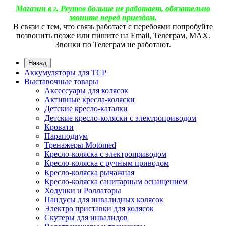
Магазин в г. Реутов больше не работает, обязательно
звоните перед приездом.
В связи с тем, что связь работает с перебоями попробуйте
позвонить позже или пишите на Email, Телеграм, МАХ.
Звонки по Телеграм не работают.
Назад
Аккумуляторы для ТСР
Выставочные товары
Аксессуары для колясок
Активные кресла-коляски
Детские кресло-каталки
Детские кресло-коляски с электроприводом
Кровати
Параподиум
Тренажеры Motomed
Кресло-коляска с электроприводом
Кресло-коляска с ручным приводом
Кресло-коляска рычажная
Кресло-коляска санитарным оснащением
Ходунки и Роллаторы
Пандусы для инвалидных колясок
Электро приставки для колясок
Скутеры для инвалидов