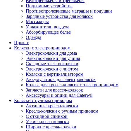
Велотренажеры и тренажеры
Подъемные устройства
Противопролежневые матрацы и подушки
Зарядные устройства для колясок
Массажеры
Увлажнители воздуха
Абсорбирующее белье
Одежда
Прокат
Коляски с электроприводом
Электроколяски для дома
Электроколяски для улицы
Складные электроколяски
Электроколяски с лифтом
Коляски с вертикализатором
Аккумуляторы для электроколясок
Колеса для кресел-колясок с электроприводом
Запчасти для кресел-колясок
Аксессуары и опции для Caterwil
Коляски с ручным приводом
Активные кресла-коляски
Кресла-коляски с ручным приводом
С откидной спинкой
Узкие кресла-коляски
Широкие кресла-коляски