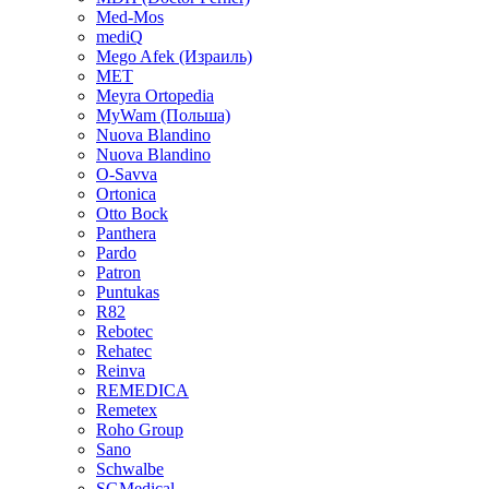
Med-Mos
mediQ
Mego Afek (Израиль)
MET
Meyra Ortopedia
MyWam (Польша)
Nuova Blandino
Nuova Blandino
O-Savva
Ortonica
Otto Bock
Panthera
Pardo
Patron
Puntukas
R82
Rebotec
Rehatec
Reinva
REMEDICA
Remetex
Roho Group
Sano
Schwalbe
SGMedical