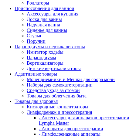
Роллаторы
Приспособления для ванной
Аксессуары для купания
Доска для ванны
Надувная ванна
Сиденье для ванны
Стулья
Поручни
Параподиумы и вертикализаторы
Имитатор ходьбы
Параподиумы
Вертикализаторы
Детские вертикализаторы
Адаптивные товары
Мочеприемники и Мешки для сбора мочи
Наборы для самокатетеризации
Средства ухода за стомой
Товары для облегчения быта
Товары для здоровья
Кислородные концентраторы
Лимфодренаж и прессотерапия
- Аксессуары для аппаратов прессотерапии
Lympha Master
- Аппараты для прессотерапии
- Лимфодренажные аппараты