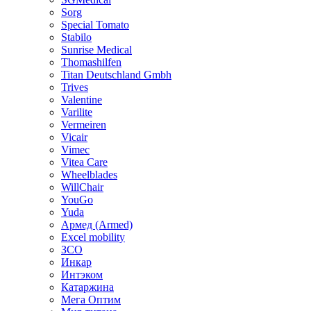
Sorg
Special Tomato
Stabilo
Sunrise Medical
Thomashilfen
Titan Deutschland Gmbh
Trives
Valentine
Varilite
Vermeiren
Vicair
Vimec
Vitea Care
Wheelblades
WillChair
YouGo
Yuda
Армед (Armed)
Еxcel mobility
ЗСО
Инкар
Интэком
Катаржина
Мега Оптим