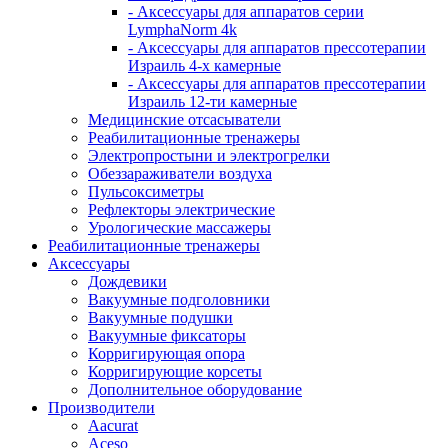
- Аксессуары для аппаратов серии
LymphaNorm 4k
- Аксессуары для аппаратов прессотерапии
Израиль 4-х камерные
- Аксессуары для аппаратов прессотерапии
Израиль 12-ти камерные
Медицинские отсасыватели
Реабилитационные тренажеры
Электропростыни и электрогрелки
Обеззараживатели воздуха
Пульсоксиметры
Рефлекторы электрические
Урологические массажеры
Реабилитационные тренажеры
Аксессуары
Дождевики
Вакуумные подголовники
Вакуумные подушки
Вакуумные фиксаторы
Корригирующая опора
Корригирующие корсеты
Дополнительное оборудование
Производители
Aacurat
Aceso