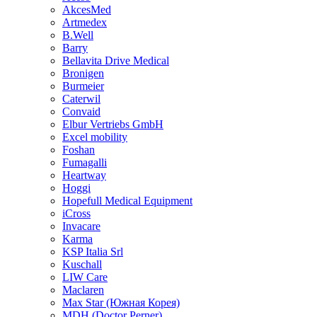
AkcesMed
Artmedex
B.Well
Barry
Bellavita Drive Medical
Bronigen
Burmeier
Caterwil
Convaid
Elbur Vertriebs GmbH
Excel mobility
Foshan
Fumagalli
Heartway
Hoggi
Hopefull Medical Equipment
iCross
Invacare
Karma
KSP Italia Srl
Kuschall
LIW Care
Maclaren
Max Star (Южная Корея)
MDH (Doctor Perner)