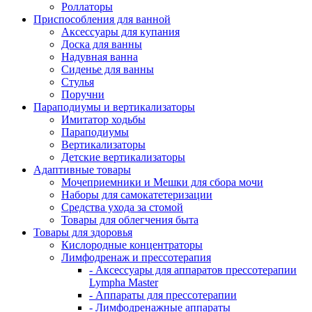
Роллаторы
Приспособления для ванной
Аксессуары для купания
Доска для ванны
Надувная ванна
Сиденье для ванны
Стулья
Поручни
Параподиумы и вертикализаторы
Имитатор ходьбы
Параподиумы
Вертикализаторы
Детские вертикализаторы
Адаптивные товары
Мочеприемники и Мешки для сбора мочи
Наборы для самокатетеризации
Средства ухода за стомой
Товары для облегчения быта
Товары для здоровья
Кислородные концентраторы
Лимфодренаж и прессотерапия
- Аксессуары для аппаратов прессотерапии
Lympha Master
- Аппараты для прессотерапии
- Лимфодренажные аппараты