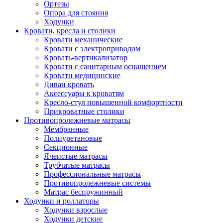
Ортезы
Опора для стояния
Ходунки
Кровати, кресла и столики
Кровати механические
Кровати с электроприводом
Кровать-вертикализатор
Кровати с санитарным оснащением
Кровати медицинские
Диван кровать
Аксессуары к кроватям
Кресло-стул повышенной комфортности
Прикроватные столики
Противопролежневые матрасы
Мембранные
Полиуретановые
Секционные
Ячеистые матрасы
Трубчатые матрасы
Профессиональные матрасы
Противопролежневые системы
Матрас беспружинный
Ходунки и роллаторы
Ходунки взрослые
Ходунки детские