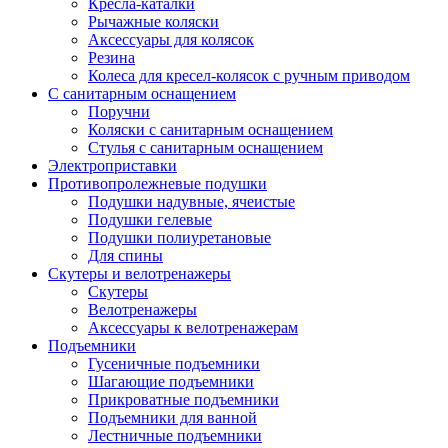
Кресла-каталки
Рычажные коляски
Аксессуары для колясок
Резина
Колеса для кресел-колясок с ручным приводом
С санитарным оснащением
Поручни
Коляски с санитарным оснащением
Стулья с санитарным оснащением
Электроприставки
Противопролежневые подушки
Подушки надувные, ячеистые
Подушки гелевые
Подушки полиуретановые
Для спины
Скутеры и велотренажеры
Скутеры
Велотренажеры
Аксессуары к велотренажерам
Подъемники
Гусеничные подъемники
Шагающие подъемники
Прикроватные подъемники
Подъемники для ванной
Лестничные подъемники