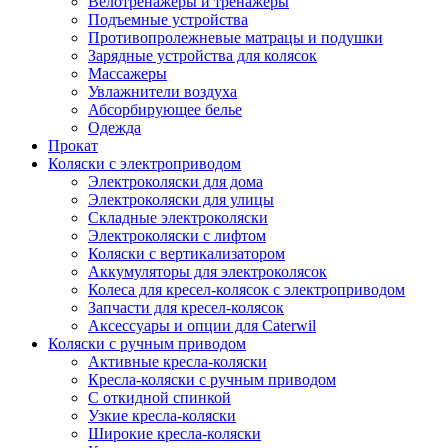
Велотренажеры и тренажеры
Подъемные устройства
Противопролежневые матрацы и подушки
Зарядные устройства для колясок
Массажеры
Увлажнители воздуха
Абсорбирующее белье
Одежда
Прокат
Коляски с электроприводом
Электроколяски для дома
Электроколяски для улицы
Складные электроколяски
Электроколяски с лифтом
Коляски с вертикализатором
Аккумуляторы для электроколясок
Колеса для кресел-колясок с электроприводом
Запчасти для кресел-колясок
Аксессуары и опции для Caterwil
Коляски с ручным приводом
Активные кресла-коляски
Кресла-коляски с ручным приводом
С откидной спинкой
Узкие кресла-коляски
Широкие кресла-коляски