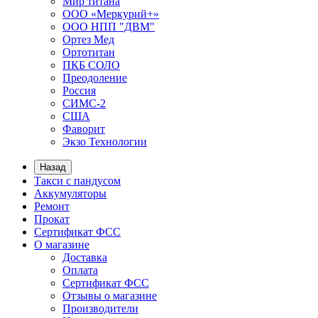
Мир титана
ООО «Меркурий+»
ООО НПП "ДВМ"
Ортез Мед
Ортотитан
ПКБ СОЛО
Преодоление
Россия
СИМС-2
США
Фаворит
Экзо Технологии
Назад
Такси с пандусом
Аккумуляторы
Ремонт
Прокат
Сертификат ФСС
О магазине
Доставка
Оплата
Сертификат ФСС
Отзывы о магазине
Производители