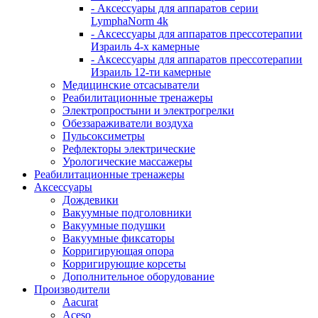
- Аксессуары для аппаратов серии
LymphaNorm 4k
- Аксессуары для аппаратов прессотерапии
Израиль 4-х камерные
- Аксессуары для аппаратов прессотерапии
Израиль 12-ти камерные
Медицинские отсасыватели
Реабилитационные тренажеры
Электропростыни и электрогрелки
Обеззараживатели воздуха
Пульсоксиметры
Рефлекторы электрические
Урологические массажеры
Реабилитационные тренажеры
Аксессуары
Дождевики
Вакуумные подголовники
Вакуумные подушки
Вакуумные фиксаторы
Корригирующая опора
Корригирующие корсеты
Дополнительное оборудование
Производители
Aacurat
Aceso