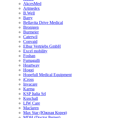
AkcesMed
Artmedex
B.Well
Barry
Bellavita Drive Medical
Bronigen
Burmeier
Caterwil
Convaid
Elbur Vertriebs GmbH
Excel mobility
Foshan
Fumagalli
Heartway
Hoggi
Hopefull Medical Equipment
iCross
Invacare
Karma
KSP Italia Srl
Kuschall
LIW Care
Maclaren
Max Star (Южная Корея)
MDH (Doctor Perner)