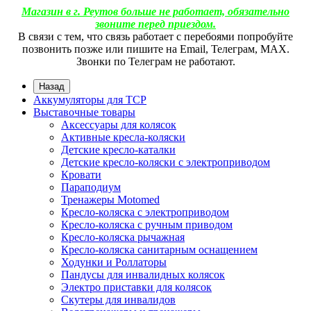
Магазин в г. Реутов больше не работает, обязательно
звоните перед приездом.
В связи с тем, что связь работает с перебоями попробуйте
позвонить позже или пишите на Email, Телеграм, МАХ.
Звонки по Телеграм не работают.
Назад
Аккумуляторы для ТСР
Выставочные товары
Аксессуары для колясок
Активные кресла-коляски
Детские кресло-каталки
Детские кресло-коляски с электроприводом
Кровати
Параподиум
Тренажеры Motomed
Кресло-коляска с электроприводом
Кресло-коляска с ручным приводом
Кресло-коляска рычажная
Кресло-коляска санитарным оснащением
Ходунки и Роллаторы
Пандусы для инвалидных колясок
Электро приставки для колясок
Скутеры для инвалидов