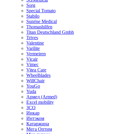
Sorg
Special Tomato
Stabilo
Sunrise Medical
Thomashilfen
Titan Deutschland Gmbh
Trives
Valentine
Varilite
Vermeiren
Vicair
Vimec
Vitea Care
Wheelblades
WillChair
YouGo
Yuda
Армед (Armed)
Еxcel mobility
ЗСО
Инкар
Интэком
Катаржина
Мега Оптим