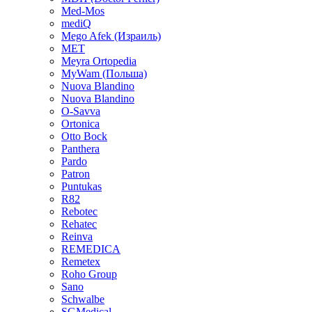
Med-Mos
mediQ
Mego Afek (Израиль)
MET
Meyra Ortopedia
MyWam (Польша)
Nuova Blandino
Nuova Blandino
O-Savva
Ortonica
Otto Bock
Panthera
Pardo
Patron
Puntukas
R82
Rebotec
Rehatec
Reinva
REMEDICA
Remetex
Roho Group
Sano
Schwalbe
SGMedical