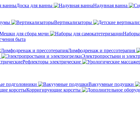
Доска для ванны
Надувная ванна
иумы
Вертикализаторы
Мешки для сбора мочи
Наборы
гчения быта
Лимфодренаж и прессотерапия
Электропростыни и элект
Рефлекторы электрические
ые подголовники
Вакуумные подушки
Корригирующие корсеты