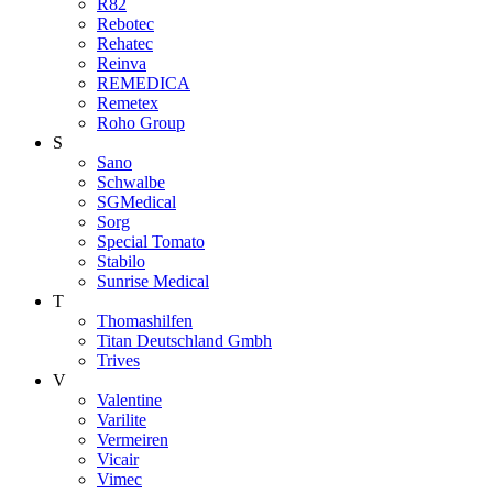
R82
Rebotec
Rehatec
Reinva
REMEDICA
Remetex
Roho Group
S
Sano
Schwalbe
SGMedical
Sorg
Special Tomato
Stabilo
Sunrise Medical
T
Thomashilfen
Titan Deutschland Gmbh
Trives
V
Valentine
Varilite
Vermeiren
Vicair
Vimec