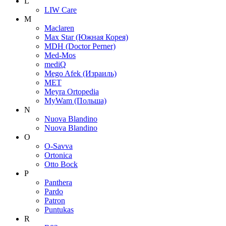
L
LIW Care
M
Maclaren
Max Star (Южная Корея)
MDH (Doctor Perner)
Med-Mos
mediQ
Mego Afek (Израиль)
MET
Meyra Ortopedia
MyWam (Польша)
N
Nuova Blandino
Nuova Blandino
O
O-Savva
Ortonica
Otto Bock
P
Panthera
Pardo
Patron
Puntukas
R