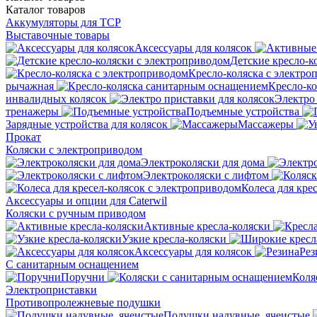
Каталог
товаров
Аккумуляторы для ТСР
Выставочные товары
Аксессуары для колясок
Детские кресло-к
Кресло-коляска с электро
рычажная
Кресло-к
инвалидных колясок
Электро 
тренажеры
Подъемные устройства
Зарядные устройства для колясок
Массажеры
Прокат
Коляски с электроприводом
Электроколяски для дома
Электроколяски с лифтом
Колеса для кре
Аксессуары и опции для Caterwil
Коляски с ручным приводом
Активные кресла-коляски
Узкие кресла-коляски
Аксессуары для колясок
Рез
С санитарным оснащением
Поручни
Коля
Электроприставки
Противопролежневые подушки
Подушки надувные, ячеистые