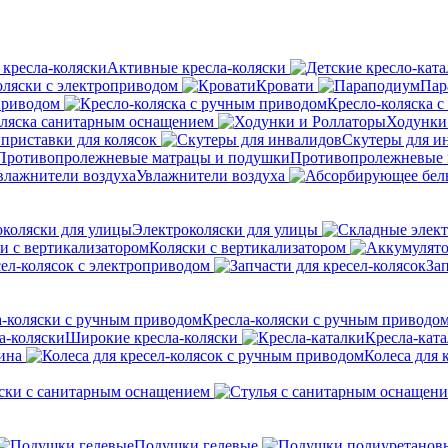
Активные кресла-коляски
оляски с электроприводом
Кровати
Пар
приводом
Кресло-коляска 
оляска санитарным оснащением
Ходунки
приставки для колясок
Скутеры для и
Противопролежневые 
Увлажнители воздуха
Электроколяски для улицы
Коляски с вертикализатором
сел-колясок с электроприводом
Зап
Кресла-коляски с ручным приводо
Широкие кресла-коляски
Кресла-кат
ина
Колеса для 
ски с санитарным оснащением
Подушки гелевые