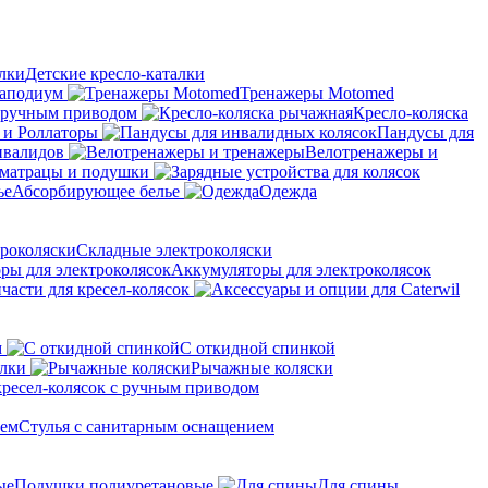
Детские кресло-каталки
аподиум
Тренажеры Motomed
с ручным приводом
Кресло-коляска
 и Роллаторы
Пандусы для
нвалидов
Велотренажеры и
матрацы и подушки
Абсорбирующее белье
Одежда
Складные электроколяски
Аккумуляторы для электроколясок
части для кресел-колясок
м
С откидной спинкой
алки
Рычажные коляски
кресел-колясок с ручным приводом
Стулья с санитарным оснащением
Подушки полиуретановые
Для спины