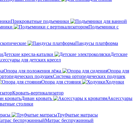
Прикроватные подъемники
мники
Подъемники с
скопические
Пандусы платформа
Детские кресла-каталки
Детские
сессуары для детских кресел
Опора для положения лёжа
Опора для
Система ортопедических подушек
Опора для стояния
Ходунки
Кровать-вертикализатор
Диван кровать
Аксессуары
ватные столики
трасы
Трубчатые матрасы
Матрас беспружинный