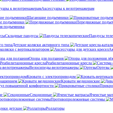
Аксессуары к велотренажерам
Шагающие подъемники
е подъемники
Передвижные подъе
ля подъемника
Складные пандусы
Пандусы теле
Детские коляски активного типа
 коляски с вертикализатором
Ак
Опора для ползания
Реабилитационные кресла
Велосипеды-велотренажеры
Ортезы
Кровати с электроприводом
снащением
Кровати медицинские
тул повышенной комфортности
Прикро
ые
Секционные
Ячеистые ма
Противопролежневые системы
унки детские
Роллаторы