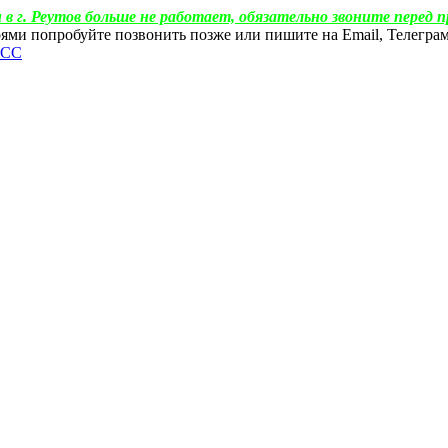
 в г. Реутов больше не работает, обязательно звоните перед п
ебоями попробуйте позвонить позже или пишите на Email, Телегр
ФСС