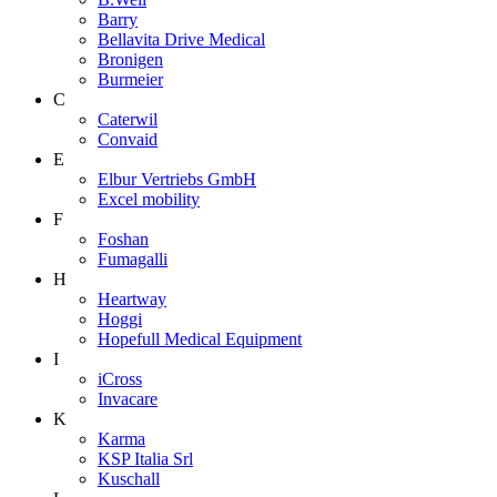
Barry
Bellavita Drive Medical
Bronigen
Burmeier
C
Caterwil
Convaid
E
Elbur Vertriebs GmbH
Excel mobility
F
Foshan
Fumagalli
H
Heartway
Hoggi
Hopefull Medical Equipment
I
iCross
Invacare
K
Karma
KSP Italia Srl
Kuschall