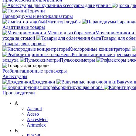
Аксессуары для купания
Поручни
Параподиумы и вертикализаторы
Имитатор ходьбы
Парапод
Адаптивные товары
Мочеприемники и 
ухода за стомой
Товары для обле
Товары для здоровья
Кислородные концентраторы
Реабилитационные тренажеры
воздуха
Пульсоксиметры
Реабилитационные тренажеры
Аксессуары
Дождевики
Вакуумн
Корригирующая опора
Производители
A
Aacurat
Aceso
AkcesMed
Artmedex
B
B.Well