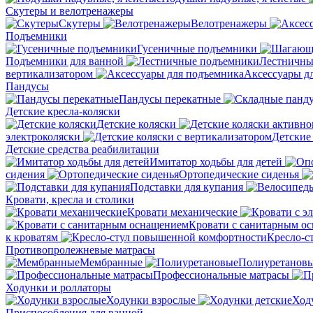
Скутеры и велотренажеры
Скутеры
Велотренажеры
Подъемники
Гусеничные подъемники
Подъемники для ванной
Лестничны
вертикализатором
Аксессуары д
Пандусы
Пандусы перекатные
Детские кресла-коляски
Детские коляски
электроколяски
Детские
Детские средства реабилитации
Имитатор ходьбы для детей
сидения
Ортопедические сиденья
Подставки для купания
Кровати, кресла и столики
Кровати механические
Кровати с санитарным о
к кроватям
Кресло-с
Противопролежневые матрасы
Мембранные
Полиуретанов
Профессиональные матрасы
Ходунки и роллаторы
Ходунки взрослые
Ход
Приспособления для ванной