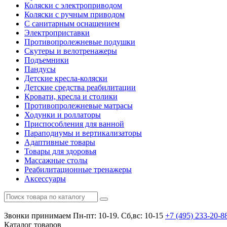
Коляски с электроприводом
Коляски с ручным приводом
С санитарным оснащением
Электроприставки
Противопролежневые подушки
Скутеры и велотренажеры
Подъемники
Пандусы
Детские кресла-коляски
Детские средства реабилитации
Кровати, кресла и столики
Противопролежневые матрасы
Ходунки и роллаторы
Приспособления для ванной
Параподиумы и вертикализаторы
Адаптивные товары
Товары для здоровья
Массажные столы
Реабилитационные тренажеры
Аксессуары
Звонки принимаем
Пн-пт: 10-19. Сб,вс: 10-15
+7 (495)
233-20-8
Каталог
товаров