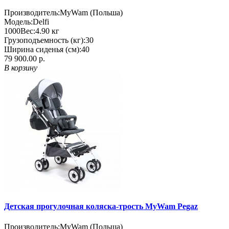
Производитель:
MyWam (Польша)
Модель:
Delfi
1000
Вес:
4.90
кг
Грузоподъемность (кг):
30
Ширина сиденья (см):
40
79 900.00 р.
В корзину
Детская прогулочная коляска-трость MyWam Pegaz
Производитель:
MyWam (Польша)