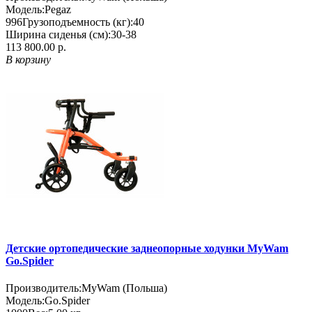
Модель:
Pegaz
996
Грузоподъемность (кг):
40
Ширина сиденья (см):
30-38
113 800.00 р.
В корзину
Детские ортопедические заднеопорные ходунки MyWam
Go.Spider
Производитель:
MyWam (Польша)
Модель:
Go.Spider