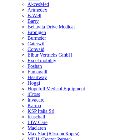
AkcesMed
Artmedex
B.Well
Barry
Bellavita Drive Medical
Bronigen
Burmeier
Caterwil
Convaid
Elbur Vertriebs GmbH
Excel mobility
Foshan
Fumagalli
Heartway
Hoggi
Hopefull Medical Equipment
iCross
Invacare
Karma
KSP Italia Srl
Kuschall
LIW Care
Maclaren
Max Star (Южная Корея)
MDH (Doctor Perner)