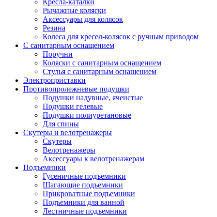
Кресла-каталки
Рычажные коляски
Аксессуары для колясок
Резина
Колеса для кресел-колясок с ручным приводом
С санитарным оснащением
Поручни
Коляски с санитарным оснащением
Стулья с санитарным оснащением
Электроприставки
Противопролежневые подушки
Подушки надувные, ячеистые
Подушки гелевые
Подушки полиуретановые
Для спины
Скутеры и велотренажеры
Скутеры
Велотренажеры
Аксессуары к велотренажерам
Подъемники
Гусеничные подъемники
Шагающие подъемники
Прикроватные подъемники
Подъемники для ванной
Лестничные подъемники