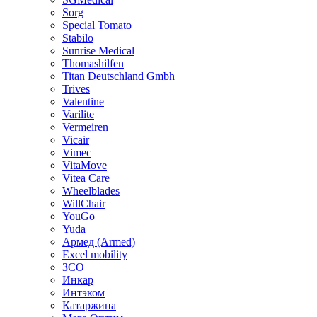
Sorg
Special Tomato
Stabilo
Sunrise Medical
Thomashilfen
Titan Deutschland Gmbh
Trives
Valentine
Varilite
Vermeiren
Vicair
Vimec
VitaMove
Vitea Care
Wheelblades
WillChair
YouGo
Yuda
Армед (Armed)
Еxcel mobility
ЗСО
Инкар
Интэком
Катаржина