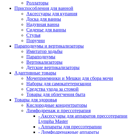
Роллаторы
Приспособления для ванной
Аксессуары для купания
Доска для ванны
Надувная ванна
Сиденье для ванны
Стулья
Поручни
Параподиумы и вертикализаторы
Имитатор ходьбы
Параподиумы
Вертикализаторы
Детские вертикализаторы
Адаптивные товары
Мочеприемники и Мешки для сбора мочи
Наборы для самокатетеризации
Средства ухода за стомой
Товары для облегчения быта
Товары для здоровья
Кислородные концентраторы
Лимфодренаж и прессотерапия
- Аксессуары для аппаратов прессотерапии
Lympha Master
- Аппараты для прессотерапии
- Лимфодренажные аппараты