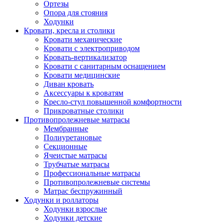
Ортезы
Опора для стояния
Ходунки
Кровати, кресла и столики
Кровати механические
Кровати с электроприводом
Кровать-вертикализатор
Кровати с санитарным оснащением
Кровати медицинские
Диван кровать
Аксессуары к кроватям
Кресло-стул повышенной комфортности
Прикроватные столики
Противопролежневые матрасы
Мембранные
Полиуретановые
Секционные
Ячеистые матрасы
Трубчатые матрасы
Профессиональные матрасы
Противопролежневые системы
Матрас беспружинный
Ходунки и роллаторы
Ходунки взрослые
Ходунки детские