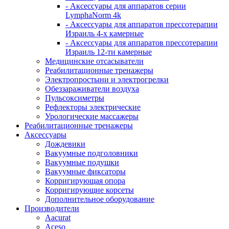
- Аксессуары для аппаратов серии
LymphaNorm 4k
- Аксессуары для аппаратов прессотерапии
Израиль 4-х камерные
- Аксессуары для аппаратов прессотерапии
Израиль 12-ти камерные
Медицинские отсасыватели
Реабилитационные тренажеры
Электропростыни и электрогрелки
Обеззараживатели воздуха
Пульсоксиметры
Рефлекторы электрические
Урологические массажеры
Реабилитационные тренажеры
Аксессуары
Дождевики
Вакуумные подголовники
Вакуумные подушки
Вакуумные фиксаторы
Корригирующая опора
Корригирующие корсеты
Дополнительное оборудование
Производители
Aacurat
Aceso