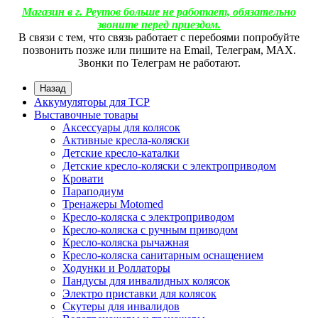
Магазин в г. Реутов больше не работает, обязательно
звоните перед приездом.
В связи с тем, что связь работает с перебоями попробуйте
позвонить позже или пишите на Email, Телеграм, МАХ.
Звонки по Телеграм не работают.
Назад
Аккумуляторы для ТСР
Выставочные товары
Аксессуары для колясок
Активные кресла-коляски
Детские кресло-каталки
Детские кресло-коляски с электроприводом
Кровати
Параподиум
Тренажеры Motomed
Кресло-коляска с электроприводом
Кресло-коляска с ручным приводом
Кресло-коляска рычажная
Кресло-коляска санитарным оснащением
Ходунки и Роллаторы
Пандусы для инвалидных колясок
Электро приставки для колясок
Скутеры для инвалидов