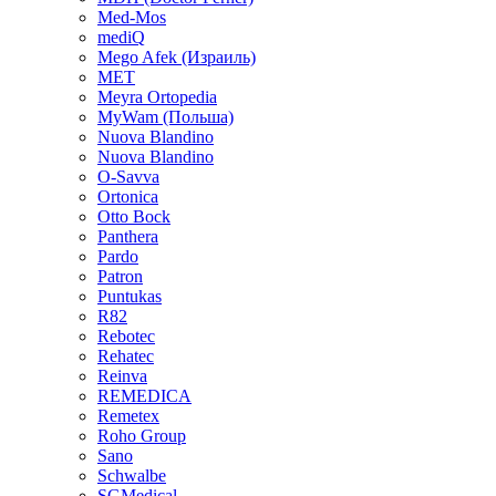
Med-Mos
mediQ
Mego Afek (Израиль)
MET
Meyra Ortopedia
MyWam (Польша)
Nuova Blandino
Nuova Blandino
O-Savva
Ortonica
Otto Bock
Panthera
Pardo
Patron
Puntukas
R82
Rebotec
Rehatec
Reinva
REMEDICA
Remetex
Roho Group
Sano
Schwalbe
SGMedical