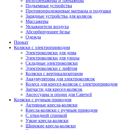
Велотренажеры и тренажеры
Подъемные устройства
Противопролежневые матрацы и подушки
Зарядные устройства для колясок
Массажеры
Увлажнители воздуха
Абсорбирующее белье
Одежда
Прокат
Коляски с электроприводом
Электроколяски для дома
Электроколяски для улицы
Складные электроколяски
Электроколяски с лифтом
Коляски с вертикализатором
Аккумуляторы для электроколясок
Колеса для кресел-колясок с электроприводом
Запчасти для кресел-колясок
Аксессуары и опции для Caterwil
Коляски с ручным приводом
Активные кресла-коляски
Кресла-коляски с ручным приводом
С откидной спинкой
Узкие кресла-коляски
Широкие кресла-коляски