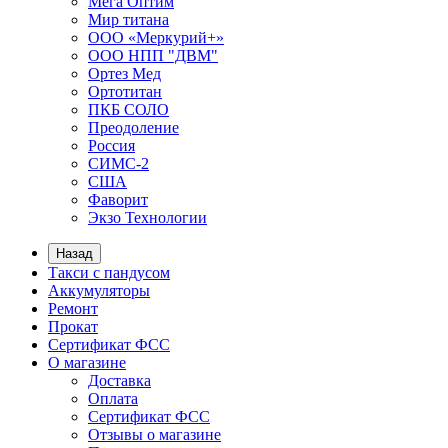
Мега Оптим
Мир титана
ООО «Меркурий+»
ООО НПП "ДВМ"
Ортез Мед
Ортотитан
ПКБ СОЛО
Преодоление
Россия
СИМС-2
США
Фаворит
Экзо Технологии
Назад
Такси с пандусом
Аккумуляторы
Ремонт
Прокат
Сертификат ФСС
О магазине
Доставка
Оплата
Сертификат ФСС
Отзывы о магазине