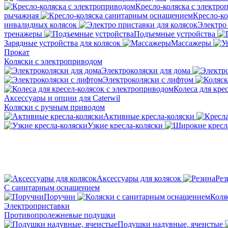
Кресло-коляска с электро
рычажная
Кресло-к
инвалидных колясок
Электро 
тренажеры
Подъемные устройства
Зарядные устройства для колясок
Массажеры
Прокат
Коляски с электроприводом
Электроколяски для дома
Электроколяски с лифтом
Колеса для кре
Аксессуары и опции для Caterwil
Коляски с ручным приводом
Активные кресла-коляски
Узкие кресла-коляски
Аксессуары для колясок
Рез
С санитарным оснащением
Поручни
Коля
Электроприставки
Противопролежневые подушки
Подушки надувные, ячеистые