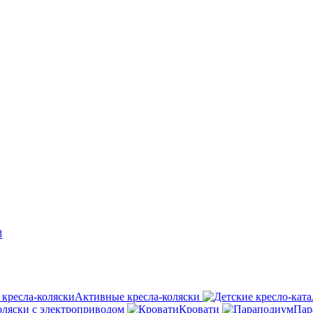
8
Активные кресла-коляски
оляски с электроприводом
Кровати
Пар