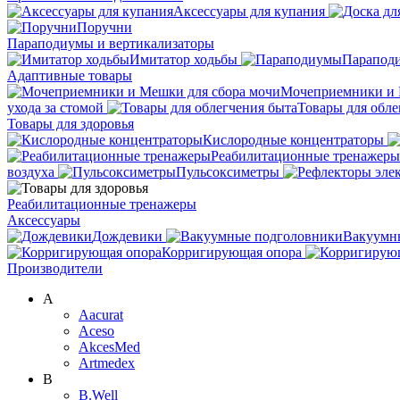
Аксессуары для купания
Поручни
Параподиумы и вертикализаторы
Имитатор ходьбы
Парапод
Адаптивные товары
Мочеприемники и 
ухода за стомой
Товары для обле
Товары для здоровья
Кислородные концентраторы
Реабилитационные тренажеры
воздуха
Пульсоксиметры
Реабилитационные тренажеры
Аксессуары
Дождевики
Вакуумн
Корригирующая опора
Производители
A
Aacurat
Aceso
AkcesMed
Artmedex
B
B.Well