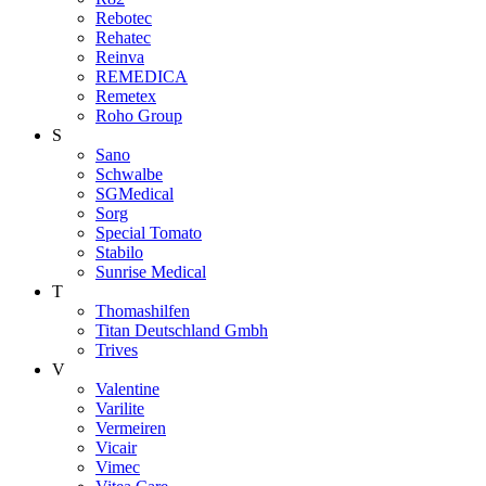
Rebotec
Rehatec
Reinva
REMEDICA
Remetex
Roho Group
S
Sano
Schwalbe
SGMedical
Sorg
Special Tomato
Stabilo
Sunrise Medical
T
Thomashilfen
Titan Deutschland Gmbh
Trives
V
Valentine
Varilite
Vermeiren
Vicair
Vimec