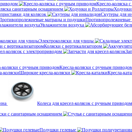
приводом
Кресло-коляска 
оляска санитарным оснащением
Ходунки
приставки для колясок
Скутеры для и
Противопролежневые 
Увлажнители воздуха
Электроколяски для улицы
Коляски с вертикализатором
сел-колясок с электроприводом
Зап
Кресла-коляски с ручным приводо
Широкие кресла-коляски
Кресла-кат
ина
Колеса для кресел-колясок с ручным приводом
ски с санитарным оснащением
Подушки гелевые