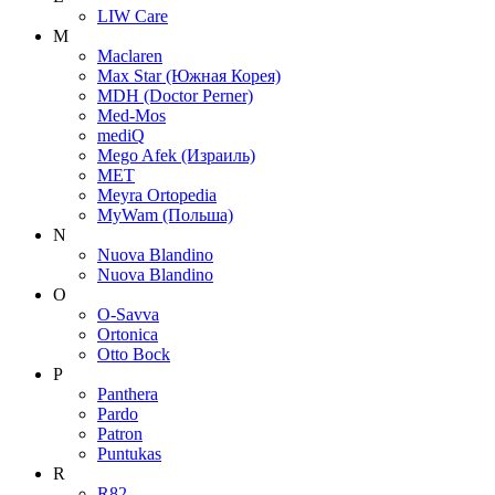
LIW Care
M
Maclaren
Max Star (Южная Корея)
MDH (Doctor Perner)
Med-Mos
mediQ
Mego Afek (Израиль)
MET
Meyra Ortopedia
MyWam (Польша)
N
Nuova Blandino
Nuova Blandino
O
O-Savva
Ortonica
Otto Bock
P
Panthera
Pardo
Patron
Puntukas
R
R82