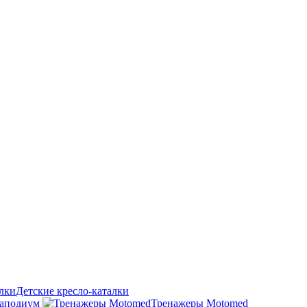
Детские кресло-каталки
аподиум
Тренажеры Motomed