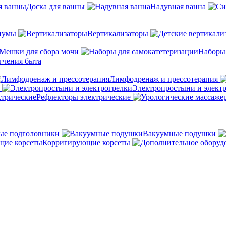
Доска для ванны
Надувная ванна
иумы
Вертикализаторы
Мешки для сбора мочи
Наборы
гчения быта
Лимфодренаж и прессотерапия
Электропростыни и элект
Рефлекторы электрические
ые подголовники
Вакуумные подушки
Корригирующие корсеты