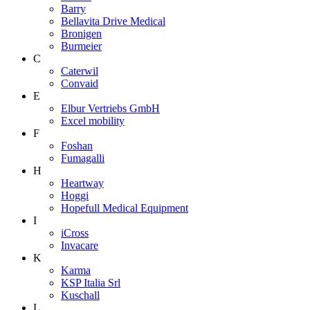
Barry
Bellavita Drive Medical
Bronigen
Burmeier
C
Caterwil
Convaid
E
Elbur Vertriebs GmbH
Excel mobility
F
Foshan
Fumagalli
H
Heartway
Hoggi
Hopefull Medical Equipment
I
iCross
Invacare
K
Karma
KSP Italia Srl
Kuschall
L