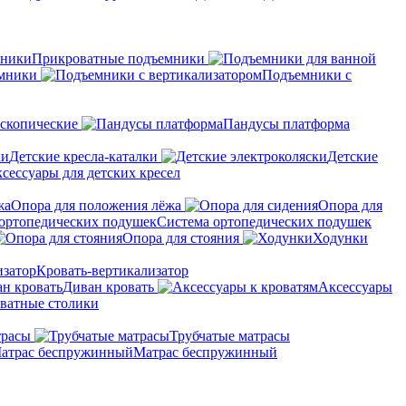
Прикроватные подъемники
мники
Подъемники с
скопические
Пандусы платформа
Детские кресла-каталки
Детские
сессуары для детских кресел
Опора для положения лёжа
Опора для
Система ортопедических подушек
Опора для стояния
Ходунки
Кровать-вертикализатор
Диван кровать
Аксессуары
ватные столики
трасы
Трубчатые матрасы
Матрас беспружинный