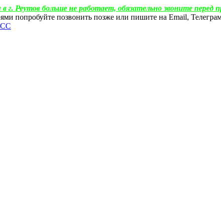
 в г. Реутов больше не работает, обязательно звоните перед п
ебоями попробуйте позвонить позже или пишите на Email, Телегр
ФСС