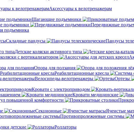
Аксессуары к велотренажерам
Шагающие подъемники
е подъемники
Передвижные подъе
ля подъемника
Складные пандусы
Пандусы теле
Детские коляски активного типа
 коляски с вертикализатором
Ак
Опора для ползания
Реабилитационные кресла
Велосипеды-велотренажеры
Ортезы
Кровати с электроприводом
снащением
Кровати медицинские
тул повышенной комфортности
Прикро
ые
Секционные
Ячеистые ма
Противопролежневые системы
унки детские
Роллаторы