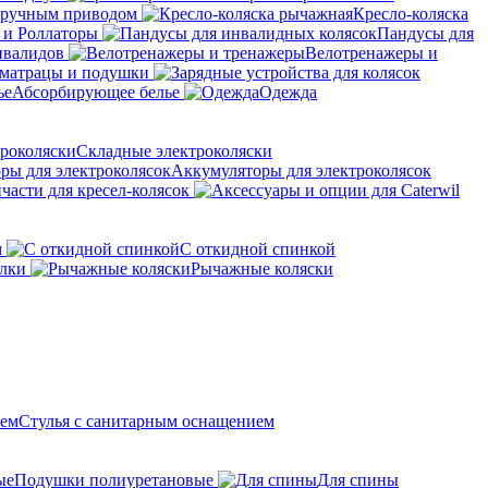
с ручным приводом
Кресло-коляска
 и Роллаторы
Пандусы для
нвалидов
Велотренажеры и
матрацы и подушки
Абсорбирующее белье
Одежда
Складные электроколяски
Аккумуляторы для электроколясок
части для кресел-колясок
м
С откидной спинкой
алки
Рычажные коляски
Стулья с санитарным оснащением
Подушки полиуретановые
Для спины