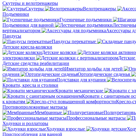
Скутеры и велотренажеры
Скутеры
Велотренажеры
Подъемники
Гусеничные подъемники
Подъемники для ванной
Лестничны
вертикализатором
Аксессуары д
Пандусы
Пандусы перекатные
Детские кресла-коляски
Детские коляски
электроколяски
Детские
Детские средства реабилитации
Имитатор ходьбы для детей
сидения
Ортопедические сиденья
Подставки для купания
Кровати, кресла и столики
Кровати механические
Кровати с санитарным о
к кроватям
Кресло-с
Противопролежневые матрасы
Мембранные
Полиуретанов
Профессиональные матрасы
Ходунки и роллаторы
Ходунки взрослые
Ход
Приспособления для ванной