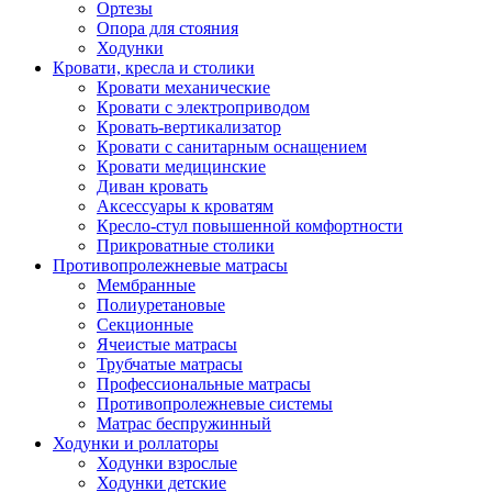
Ортезы
Опора для стояния
Ходунки
Кровати, кресла и столики
Кровати механические
Кровати с электроприводом
Кровать-вертикализатор
Кровати с санитарным оснащением
Кровати медицинские
Диван кровать
Аксессуары к кроватям
Кресло-стул повышенной комфортности
Прикроватные столики
Противопролежневые матрасы
Мембранные
Полиуретановые
Секционные
Ячеистые матрасы
Трубчатые матрасы
Профессиональные матрасы
Противопролежневые системы
Матрас беспружинный
Ходунки и роллаторы
Ходунки взрослые
Ходунки детские