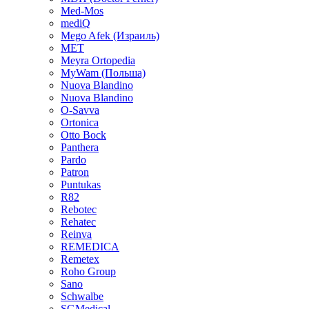
Med-Mos
mediQ
Mego Afek (Израиль)
MET
Meyra Ortopedia
MyWam (Польша)
Nuova Blandino
Nuova Blandino
O-Savva
Ortonica
Otto Bock
Panthera
Pardo
Patron
Puntukas
R82
Rebotec
Rehatec
Reinva
REMEDICA
Remetex
Roho Group
Sano
Schwalbe
SGMedical