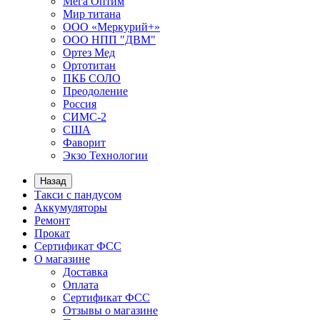
Мега Оптим
Мир титана
ООО «Меркурий+»
ООО НПП "ДВМ"
Ортез Мед
Ортотитан
ПКБ СОЛО
Преодоление
Россия
СИМС-2
США
Фаворит
Экзо Технологии
Назад
Такси с пандусом
Аккумуляторы
Ремонт
Прокат
Сертификат ФСС
О магазине
Доставка
Оплата
Сертификат ФСС
Отзывы о магазине