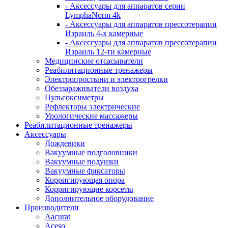
- Аксессуары для аппаратов серии
LymphaNorm 4k
- Аксессуары для аппаратов прессотерапии
Израиль 4-х камерные
- Аксессуары для аппаратов прессотерапии
Израиль 12-ти камерные
Медицинские отсасыватели
Реабилитационные тренажеры
Электропростыни и электрогрелки
Обеззараживатели воздуха
Пульсоксиметры
Рефлекторы электрические
Урологические массажеры
Реабилитационные тренажеры
Аксессуары
Дождевики
Вакуумные подголовники
Вакуумные подушки
Вакуумные фиксаторы
Корригирующая опора
Корригирующие корсеты
Дополнительное оборудование
Производители
Aacurat
Aceso