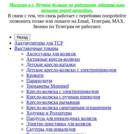
Магазин в г. Реутов больше не работает, обязательно
звоните перед приездом.
В связи с тем, что связь работает с перебоями попробуйте
позвонить позже или пишите на Email, Телеграм, МАХ.
Звонки по Телеграм не работают.
Назад
Аккумуляторы для ТСР
Выставочные товары
Аксессуары для колясок
Активные кресла-коляски
Детские кресло-каталки
Детские кресло-коляски с электроприводом
Кровати
Параподиум
Тренажеры Motomed
Кресло-коляска с электроприводом
Кресло-коляска с ручным приводом
Кресло-коляска рычажная
Кресло-коляска санитарным оснащением
Ходунки и Роллаторы
Пандусы для инвалидных колясок
Электро приставки для колясок
Скутеры для инвалидов