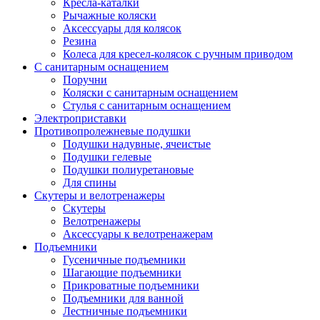
Кресла-каталки
Рычажные коляски
Аксессуары для колясок
Резина
Колеса для кресел-колясок с ручным приводом
С санитарным оснащением
Поручни
Коляски с санитарным оснащением
Стулья с санитарным оснащением
Электроприставки
Противопролежневые подушки
Подушки надувные, ячеистые
Подушки гелевые
Подушки полиуретановые
Для спины
Скутеры и велотренажеры
Скутеры
Велотренажеры
Аксессуары к велотренажерам
Подъемники
Гусеничные подъемники
Шагающие подъемники
Прикроватные подъемники
Подъемники для ванной
Лестничные подъемники