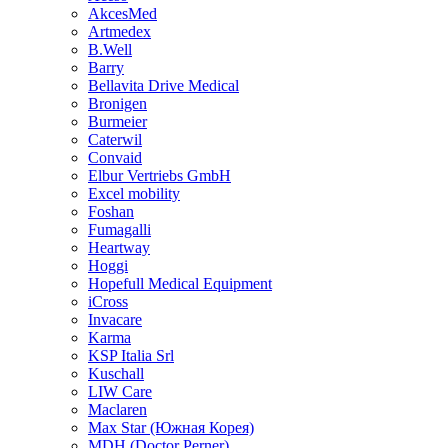
AkcesMed
Artmedex
B.Well
Barry
Bellavita Drive Medical
Bronigen
Burmeier
Caterwil
Convaid
Elbur Vertriebs GmbH
Excel mobility
Foshan
Fumagalli
Heartway
Hoggi
Hopefull Medical Equipment
iCross
Invacare
Karma
KSP Italia Srl
Kuschall
LIW Care
Maclaren
Max Star (Южная Корея)
MDH (Doctor Perner)