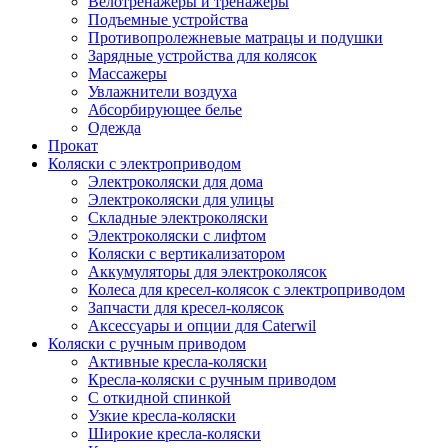
Велотренажеры и тренажеры
Подъемные устройства
Противопролежневые матрацы и подушки
Зарядные устройства для колясок
Массажеры
Увлажнители воздуха
Абсорбирующее белье
Одежда
Прокат
Коляски с электроприводом
Электроколяски для дома
Электроколяски для улицы
Складные электроколяски
Электроколяски с лифтом
Коляски с вертикализатором
Аккумуляторы для электроколясок
Колеса для кресел-колясок с электроприводом
Запчасти для кресел-колясок
Аксессуары и опции для Caterwil
Коляски с ручным приводом
Активные кресла-коляски
Кресла-коляски с ручным приводом
С откидной спинкой
Узкие кресла-коляски
Широкие кресла-коляски