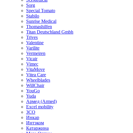
Sorg
Special Tomato
Stabilo
Sunrise Medical
Thomashilfen
Titan Deutschland Gmbh
Trives
Valentine
Varilite
Vermeiren
Vicair
Vimec
VitaMove
Vitea Care
Wheelblades
WillChair
YouGo
Yuda
Армед (Armed)
Еxcel mobility
ЗСО
Инкар
Интэком
Катаржина