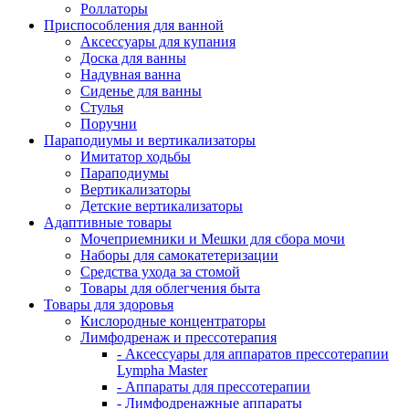
Роллаторы
Приспособления для ванной
Аксессуары для купания
Доска для ванны
Надувная ванна
Сиденье для ванны
Стулья
Поручни
Параподиумы и вертикализаторы
Имитатор ходьбы
Параподиумы
Вертикализаторы
Детские вертикализаторы
Адаптивные товары
Мочеприемники и Мешки для сбора мочи
Наборы для самокатетеризации
Средства ухода за стомой
Товары для облегчения быта
Товары для здоровья
Кислородные концентраторы
Лимфодренаж и прессотерапия
- Аксессуары для аппаратов прессотерапии
Lympha Master
- Аппараты для прессотерапии
- Лимфодренажные аппараты