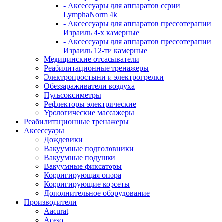
- Аксессуары для аппаратов серии
LymphaNorm 4k
- Аксессуары для аппаратов прессотерапии
Израиль 4-х камерные
- Аксессуары для аппаратов прессотерапии
Израиль 12-ти камерные
Медицинские отсасыватели
Реабилитационные тренажеры
Электропростыни и электрогрелки
Обеззараживатели воздуха
Пульсоксиметры
Рефлекторы электрические
Урологические массажеры
Реабилитационные тренажеры
Аксессуары
Дождевики
Вакуумные подголовники
Вакуумные подушки
Вакуумные фиксаторы
Корригирующая опора
Корригирующие корсеты
Дополнительное оборудование
Производители
Aacurat
Aceso