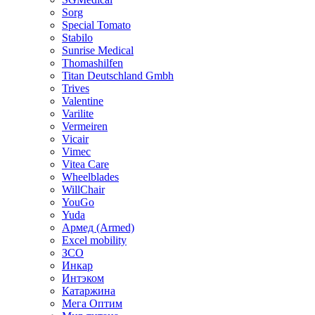
Sorg
Special Tomato
Stabilo
Sunrise Medical
Thomashilfen
Titan Deutschland Gmbh
Trives
Valentine
Varilite
Vermeiren
Vicair
Vimec
Vitea Care
Wheelblades
WillChair
YouGo
Yuda
Армед (Armed)
Еxcel mobility
ЗСО
Инкар
Интэком
Катаржина
Мега Оптим