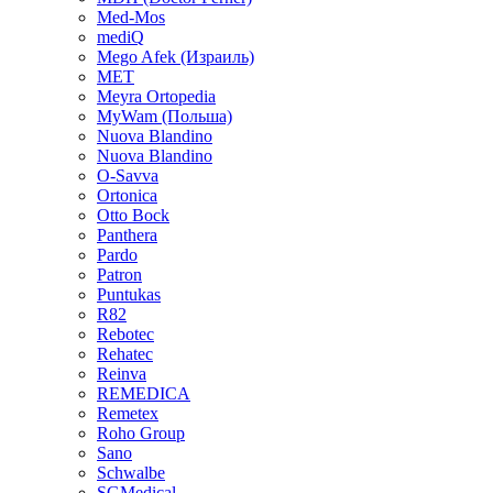
Med-Mos
mediQ
Mego Afek (Израиль)
MET
Meyra Ortopedia
MyWam (Польша)
Nuova Blandino
Nuova Blandino
O-Savva
Ortonica
Otto Bock
Panthera
Pardo
Patron
Puntukas
R82
Rebotec
Rehatec
Reinva
REMEDICA
Remetex
Roho Group
Sano
Schwalbe
SGMedical