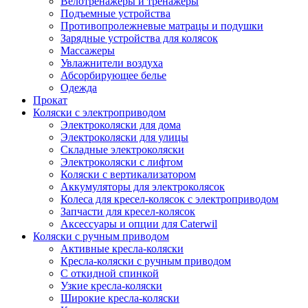
Велотренажеры и тренажеры
Подъемные устройства
Противопролежневые матрацы и подушки
Зарядные устройства для колясок
Массажеры
Увлажнители воздуха
Абсорбирующее белье
Одежда
Прокат
Коляски с электроприводом
Электроколяски для дома
Электроколяски для улицы
Складные электроколяски
Электроколяски с лифтом
Коляски с вертикализатором
Аккумуляторы для электроколясок
Колеса для кресел-колясок с электроприводом
Запчасти для кресел-колясок
Аксессуары и опции для Caterwil
Коляски с ручным приводом
Активные кресла-коляски
Кресла-коляски с ручным приводом
С откидной спинкой
Узкие кресла-коляски
Широкие кресла-коляски