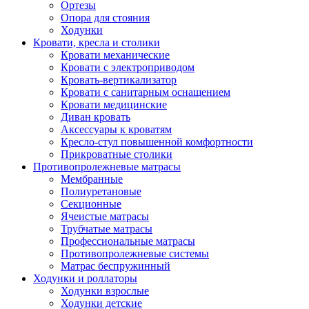
Ортезы
Опора для стояния
Ходунки
Кровати, кресла и столики
Кровати механические
Кровати с электроприводом
Кровать-вертикализатор
Кровати с санитарным оснащением
Кровати медицинские
Диван кровать
Аксессуары к кроватям
Кресло-стул повышенной комфортности
Прикроватные столики
Противопролежневые матрасы
Мембранные
Полиуретановые
Секционные
Ячеистые матрасы
Трубчатые матрасы
Профессиональные матрасы
Противопролежневые системы
Матрас беспружинный
Ходунки и роллаторы
Ходунки взрослые
Ходунки детские