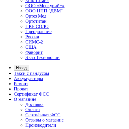
Мир титана
ООО «Меркурий+»
ООО НПП "ДВМ"
Ортез Мед
Ортотитан
ПКБ СОЛО
Преодоление
Россия
СИМС-2
США
Фаворит
Экзо Технологии
Назад
Такси с пандусом
Аккумуляторы
Ремонт
Прокат
Сертификат ФСС
О магазине
Доставка
Оплата
Сертификат ФСС
Отзывы о магазине
Производители