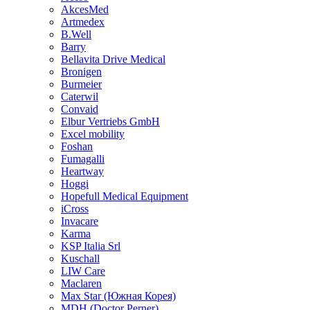
AkcesMed
Artmedex
B.Well
Barry
Bellavita Drive Medical
Bronigen
Burmeier
Caterwil
Convaid
Elbur Vertriebs GmbH
Excel mobility
Foshan
Fumagalli
Heartway
Hoggi
Hopefull Medical Equipment
iCross
Invacare
Karma
KSP Italia Srl
Kuschall
LIW Care
Maclaren
Max Star (Южная Корея)
MDH (Doctor Perner)