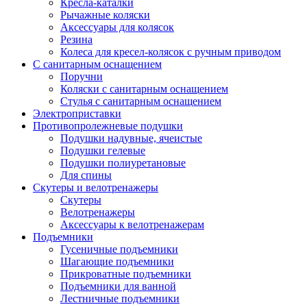
Кресла-каталки
Рычажные коляски
Аксессуары для колясок
Резина
Колеса для кресел-колясок с ручным приводом
С санитарным оснащением
Поручни
Коляски с санитарным оснащением
Стулья с санитарным оснащением
Электроприставки
Противопролежневые подушки
Подушки надувные, ячеистые
Подушки гелевые
Подушки полиуретановые
Для спины
Скутеры и велотренажеры
Скутеры
Велотренажеры
Аксессуары к велотренажерам
Подъемники
Гусеничные подъемники
Шагающие подъемники
Прикроватные подъемники
Подъемники для ванной
Лестничные подъемники