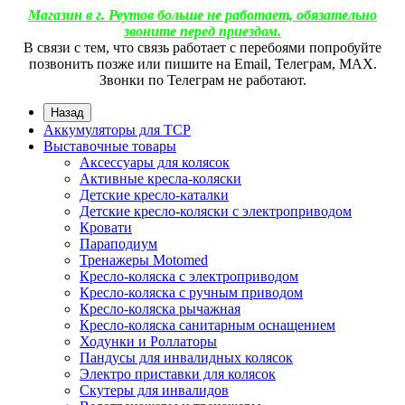
Магазин в г. Реутов больше не работает, обязательно
звоните перед приездом.
В связи с тем, что связь работает с перебоями попробуйте
позвонить позже или пишите на Email, Телеграм, МАХ.
Звонки по Телеграм не работают.
Назад
Аккумуляторы для ТСР
Выставочные товары
Аксессуары для колясок
Активные кресла-коляски
Детские кресло-каталки
Детские кресло-коляски с электроприводом
Кровати
Параподиум
Тренажеры Motomed
Кресло-коляска с электроприводом
Кресло-коляска с ручным приводом
Кресло-коляска рычажная
Кресло-коляска санитарным оснащением
Ходунки и Роллаторы
Пандусы для инвалидных колясок
Электро приставки для колясок
Скутеры для инвалидов