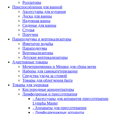
Роллаторы
Приспособления для ванной
Аксессуары для купания
Доска для ванны
Надувная ванна
Сиденье для ванны
Стулья
Поручни
Параподиумы и вертикализаторы
Имитатор ходьбы
Параподиумы
Вертикализаторы
Детские вертикализаторы
Адаптивные товары
Мочеприемники и Мешки для сбора мочи
Наборы для самокатетеризации
Средства ухода за стомой
Товары для облегчения быта
Товары для здоровья
Кислородные концентраторы
Лимфодренаж и прессотерапия
- Аксессуары для аппаратов прессотерапии
Lympha Master
- Аппараты для прессотерапии
- Лимфодренажные аппараты