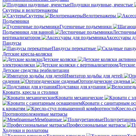
Подушки надувные, ячеистые
Скутеры и велотренажеры
Скутеры
Велотренажеры
Подъемники
Гусеничные подъемники
Подъемники для ванной
Лестничны
вертикализатором
Аксессуары д
Пандусы
Пандусы перекатные
Детские кресла-коляски
Детские коляски
электроколяски
Детские
Детские средства реабилитации
Имитатор ходьбы для детей
сидения
Ортопедические сиденья
Подставки для купания
Кровати, кресла и столики
Кровати механические
Кровати с санитарным о
к кроватям
Кресло-с
Противопролежневые матрасы
Мембранные
Полиуретанов
Профессиональные матрасы
Ходунки и роллаторы
Ходунки взрослые
Ход