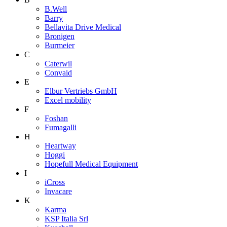
B.Well
Barry
Bellavita Drive Medical
Bronigen
Burmeier
C
Caterwil
Convaid
E
Elbur Vertriebs GmbH
Excel mobility
F
Foshan
Fumagalli
H
Heartway
Hoggi
Hopefull Medical Equipment
I
iCross
Invacare
K
Karma
KSP Italia Srl