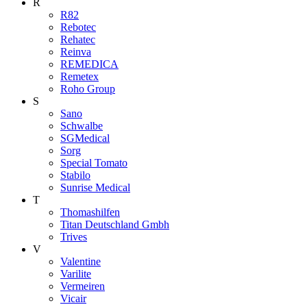
R
R82
Rebotec
Rehatec
Reinva
REMEDICA
Remetex
Roho Group
S
Sano
Schwalbe
SGMedical
Sorg
Special Tomato
Stabilo
Sunrise Medical
T
Thomashilfen
Titan Deutschland Gmbh
Trives
V
Valentine
Varilite
Vermeiren
Vicair