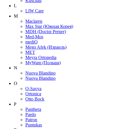
Kuschall
L
LIW Care
M
Maclaren
Max Star (Южная Корея)
MDH (Doctor Perner)
Med-Mos
mediQ
Mego Afek (Израиль)
MET
Meyra Ortopedia
MyWam (Польша)
N
Nuova Blandino
Nuova Blandino
O
O-Savva
Ortonica
Otto Bock
P
Panthera
Pardo
Patron
Puntukas