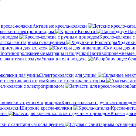
Активные кресла-коляски
оляски с электроприводом
Кровати
Пар
приводом
Кресло-коляска 
оляска санитарным оснащением
Ходунки
приставки для колясок
Скутеры для и
Противопролежневые 
Увлажнители воздуха
Электроколяски для улицы
Коляски с вертикализатором
сел-колясок с электроприводом
Зап
Кресла-коляски с ручным приводо
Широкие кресла-коляски
Кресла-кат
ина
Колеса для 
ски с санитарным оснащением