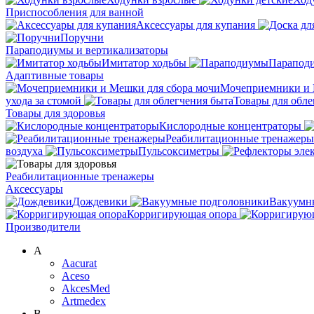
Приспособления для ванной
Аксессуары для купания
Поручни
Параподиумы и вертикализаторы
Имитатор ходьбы
Парапод
Адаптивные товары
Мочеприемники и 
ухода за стомой
Товары для обле
Товары для здоровья
Кислородные концентраторы
Реабилитационные тренажеры
воздуха
Пульсоксиметры
Реабилитационные тренажеры
Аксессуары
Дождевики
Вакуумн
Корригирующая опора
Производители
A
Aacurat
Aceso
AkcesMed
Artmedex
B