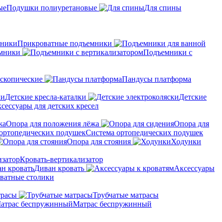
Подушки полиуретановые
Для спины
Прикроватные подъемники
мники
Подъемники с
скопические
Пандусы платформа
Детские кресла-каталки
Детские
сессуары для детских кресел
Опора для положения лёжа
Опора для
Система ортопедических подушек
Опора для стояния
Ходунки
Кровать-вертикализатор
Диван кровать
Аксессуары
ватные столики
трасы
Трубчатые матрасы
Матрас беспружинный