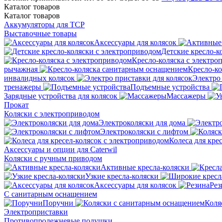
Каталог
товаров
Каталог
товаров
Аккумуляторы для ТСР
Выставочные товары
Аксессуары для колясок
Детские кресло-к
Кресло-коляска с электро
рычажная
Кресло-к
инвалидных колясок
Электро 
тренажеры
Подъемные устройства
Зарядные устройства для колясок
Массажеры
Прокат
Коляски с электроприводом
Электроколяски для дома
Электроколяски с лифтом
Колеса для кре
Аксессуары и опции для Caterwil
Коляски с ручным приводом
Активные кресла-коляски
Узкие кресла-коляски
Аксессуары для колясок
Рез
С санитарным оснащением
Поручни
Коля
Электроприставки
Противопролежневые подушки