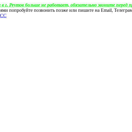
 в г. Реутов больше не работает, обязательно звоните перед п
ебоями попробуйте позвонить позже или пишите на Email, Телегр
ФСС