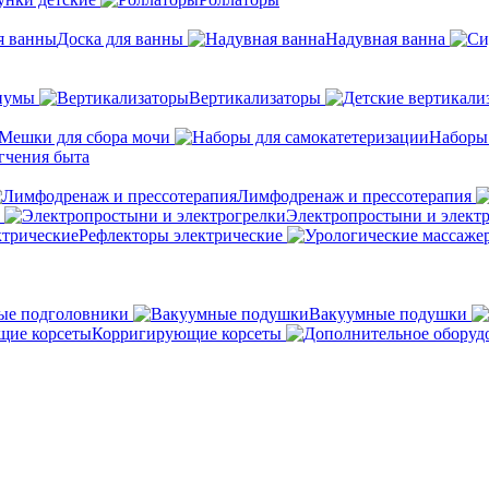
Доска для ванны
Надувная ванна
иумы
Вертикализаторы
Мешки для сбора мочи
Наборы
гчения быта
Лимфодренаж и прессотерапия
Электропростыни и элект
Рефлекторы электрические
ые подголовники
Вакуумные подушки
Корригирующие корсеты