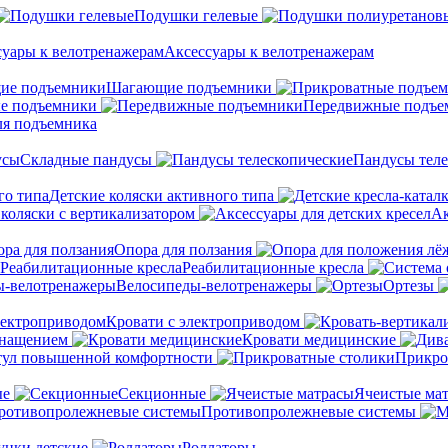
Подушки гелевые
Аксессуары к велотренажерам
Шагающие подъемники
е подъемники
Передвижные подъе
ля подъемника
Складные пандусы
Пандусы теле
Детские коляски активного типа
 коляски с вертикализатором
Ак
Опора для ползания
Реабилитационные кресла
Велосипеды-велотренажеры
Ортезы
Кровати с электроприводом
снащением
Кровати медицинские
тул повышенной комфортности
Прикро
ые
Секционные
Ячеистые ма
Противопролежневые системы
унки детские
Роллаторы