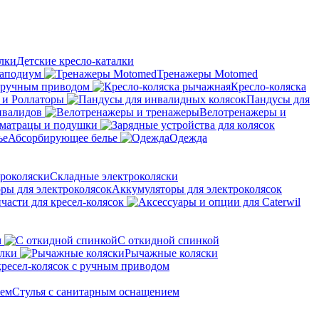
Детские кресло-каталки
аподиум
Тренажеры Motomed
с ручным приводом
Кресло-коляска
 и Роллаторы
Пандусы для
нвалидов
Велотренажеры и
матрацы и подушки
Абсорбирующее белье
Одежда
Складные электроколяски
Аккумуляторы для электроколясок
части для кресел-колясок
м
С откидной спинкой
алки
Рычажные коляски
кресел-колясок с ручным приводом
Стулья с санитарным оснащением