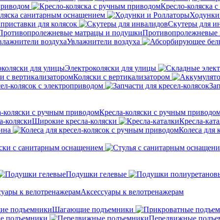
приводом
Кресло-коляска 
оляска санитарным оснащением
Ходунки
приставки для колясок
Скутеры для и
Противопролежневые 
Увлажнители воздуха
Электроколяски для улицы
Коляски с вертикализатором
сел-колясок с электроприводом
Зап
Кресла-коляски с ручным приводо
Широкие кресла-коляски
Кресла-кат
ина
Колеса для 
ски с санитарным оснащением
Подушки гелевые
Аксессуары к велотренажерам
Шагающие подъемники
е подъемники
Передвижные подъе