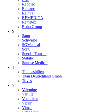
Rebotec
Rehatec
Reinva
REMEDICA
Remetex
Roho Group
S
Sano
Schwalbe
SGMedical
Sorg
Special Tomato
Stabilo
Sunrise Medical
T
Thomashilfen
Titan Deutschland Gmbh
Trives
V
Valentine
Varilite
Vermeiren
Vicair
Vimec