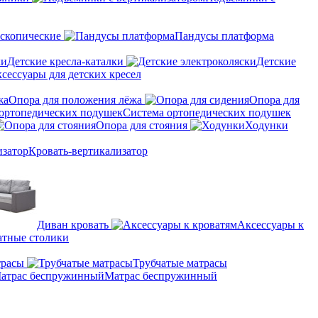
скопические
Пандусы платформа
Детские кресла-каталки
Детские
сессуары для детских кресел
Опора для положения лёжа
Опора для
Система ортопедических подушек
Опора для стояния
Ходунки
Кровать-вертикализатор
Диван кровать
Аксессуары к
тные столики
трасы
Трубчатые матрасы
Матрас беспружинный