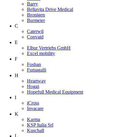
Barry
Bellavita Drive Medical
Bronigen
Burmeier
C
Caterwil
Convaid
E
Elbur Vertriebs GmbH
Excel mobility
F
Foshan
Fumagalli
H
Heartway
Hoggi
Hopefull Medical Equipment
I
iCross
Invacare
K
Karma
KSP Italia Srl
Kuschall
L