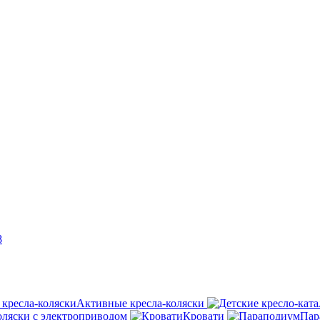
8
Активные кресла-коляски
оляски с электроприводом
Кровати
Пар