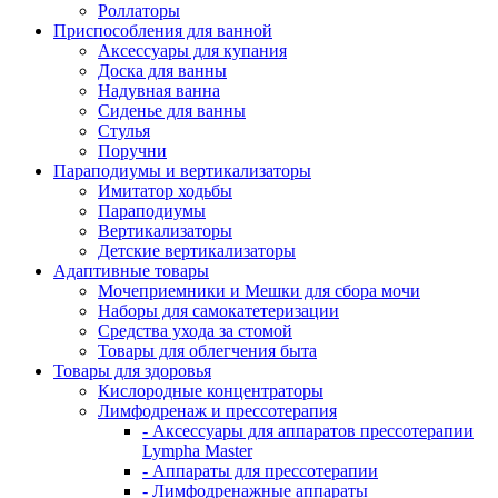
Роллаторы
Приспособления для ванной
Аксессуары для купания
Доска для ванны
Надувная ванна
Сиденье для ванны
Стулья
Поручни
Параподиумы и вертикализаторы
Имитатор ходьбы
Параподиумы
Вертикализаторы
Детские вертикализаторы
Адаптивные товары
Мочеприемники и Мешки для сбора мочи
Наборы для самокатетеризации
Средства ухода за стомой
Товары для облегчения быта
Товары для здоровья
Кислородные концентраторы
Лимфодренаж и прессотерапия
- Аксессуары для аппаратов прессотерапии
Lympha Master
- Аппараты для прессотерапии
- Лимфодренажные аппараты