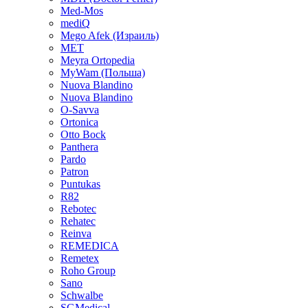
Med-Mos
mediQ
Mego Afek (Израиль)
MET
Meyra Ortopedia
MyWam (Польша)
Nuova Blandino
Nuova Blandino
O-Savva
Ortonica
Otto Bock
Panthera
Pardo
Patron
Puntukas
R82
Rebotec
Rehatec
Reinva
REMEDICA
Remetex
Roho Group
Sano
Schwalbe
SGMedical