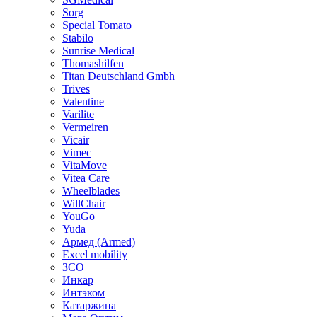
Sorg
Special Tomato
Stabilo
Sunrise Medical
Thomashilfen
Titan Deutschland Gmbh
Trives
Valentine
Varilite
Vermeiren
Vicair
Vimec
VitaMove
Vitea Care
Wheelblades
WillChair
YouGo
Yuda
Армед (Armed)
Еxcel mobility
ЗСО
Инкар
Интэком
Катаржина