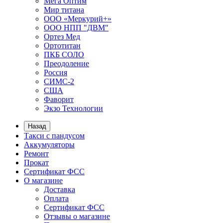
Мега Оптим
Мир титана
ООО «Меркурий+»
ООО НПП "ДВМ"
Ортез Мед
Ортотитан
ПКБ СОЛО
Преодоление
Россия
СИМС-2
США
Фаворит
Экзо Технологии
Назад
Такси с пандусом
Аккумуляторы
Ремонт
Прокат
Сертификат ФСС
О магазине
Доставка
Оплата
Сертификат ФСС
Отзывы о магазине