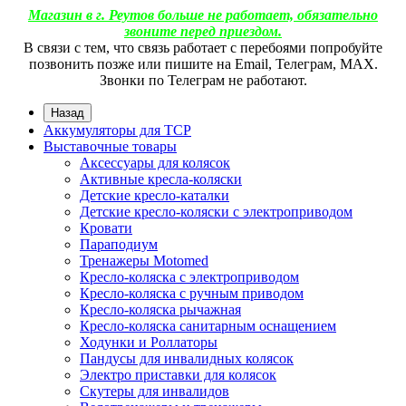
Магазин в г. Реутов больше не работает, обязательно
звоните перед приездом.
В связи с тем, что связь работает с перебоями попробуйте
позвонить позже или пишите на Email, Телеграм, МАХ.
Звонки по Телеграм не работают.
Назад
Аккумуляторы для ТСР
Выставочные товары
Аксессуары для колясок
Активные кресла-коляски
Детские кресло-каталки
Детские кресло-коляски с электроприводом
Кровати
Параподиум
Тренажеры Motomed
Кресло-коляска с электроприводом
Кресло-коляска с ручным приводом
Кресло-коляска рычажная
Кресло-коляска санитарным оснащением
Ходунки и Роллаторы
Пандусы для инвалидных колясок
Электро приставки для колясок
Скутеры для инвалидов