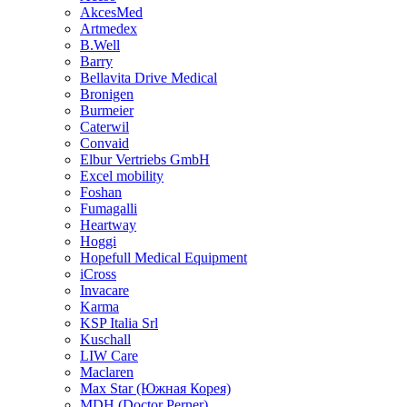
AkcesMed
Artmedex
B.Well
Barry
Bellavita Drive Medical
Bronigen
Burmeier
Caterwil
Convaid
Elbur Vertriebs GmbH
Excel mobility
Foshan
Fumagalli
Heartway
Hoggi
Hopefull Medical Equipment
iCross
Invacare
Karma
KSP Italia Srl
Kuschall
LIW Care
Maclaren
Max Star (Южная Корея)
MDH (Doctor Perner)