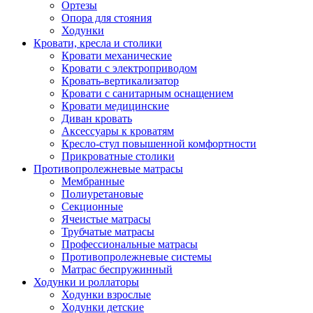
Ортезы
Опора для стояния
Ходунки
Кровати, кресла и столики
Кровати механические
Кровати с электроприводом
Кровать-вертикализатор
Кровати с санитарным оснащением
Кровати медицинские
Диван кровать
Аксессуары к кроватям
Кресло-стул повышенной комфортности
Прикроватные столики
Противопролежневые матрасы
Мембранные
Полиуретановые
Секционные
Ячеистые матрасы
Трубчатые матрасы
Профессиональные матрасы
Противопролежневые системы
Матрас беспружинный
Ходунки и роллаторы
Ходунки взрослые
Ходунки детские