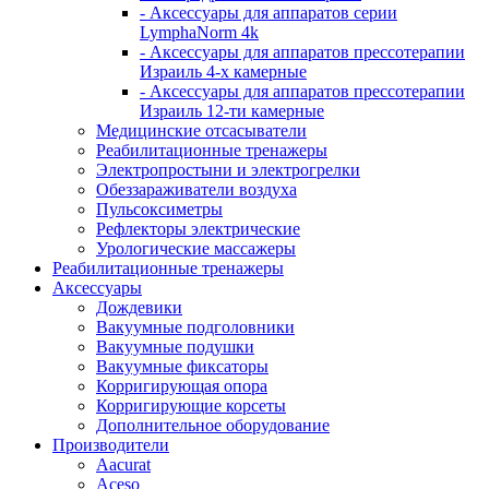
- Аксессуары для аппаратов серии
LymphaNorm 4k
- Аксессуары для аппаратов прессотерапии
Израиль 4-х камерные
- Аксессуары для аппаратов прессотерапии
Израиль 12-ти камерные
Медицинские отсасыватели
Реабилитационные тренажеры
Электропростыни и электрогрелки
Обеззараживатели воздуха
Пульсоксиметры
Рефлекторы электрические
Урологические массажеры
Реабилитационные тренажеры
Аксессуары
Дождевики
Вакуумные подголовники
Вакуумные подушки
Вакуумные фиксаторы
Корригирующая опора
Корригирующие корсеты
Дополнительное оборудование
Производители
Aacurat
Aceso