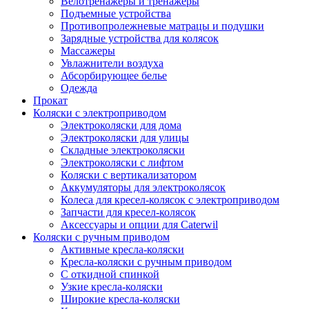
Велотренажеры и тренажеры
Подъемные устройства
Противопролежневые матрацы и подушки
Зарядные устройства для колясок
Массажеры
Увлажнители воздуха
Абсорбирующее белье
Одежда
Прокат
Коляски с электроприводом
Электроколяски для дома
Электроколяски для улицы
Складные электроколяски
Электроколяски с лифтом
Коляски с вертикализатором
Аккумуляторы для электроколясок
Колеса для кресел-колясок с электроприводом
Запчасти для кресел-колясок
Аксессуары и опции для Caterwil
Коляски с ручным приводом
Активные кресла-коляски
Кресла-коляски с ручным приводом
С откидной спинкой
Узкие кресла-коляски
Широкие кресла-коляски