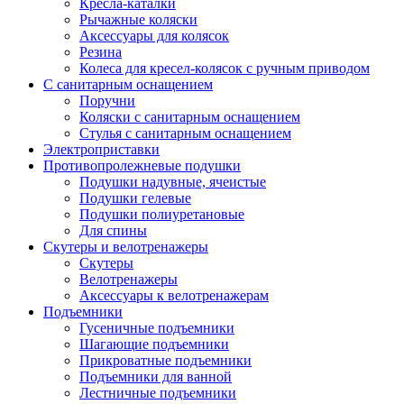
Кресла-каталки
Рычажные коляски
Аксессуары для колясок
Резина
Колеса для кресел-колясок с ручным приводом
С санитарным оснащением
Поручни
Коляски с санитарным оснащением
Стулья с санитарным оснащением
Электроприставки
Противопролежневые подушки
Подушки надувные, ячеистые
Подушки гелевые
Подушки полиуретановые
Для спины
Скутеры и велотренажеры
Скутеры
Велотренажеры
Аксессуары к велотренажерам
Подъемники
Гусеничные подъемники
Шагающие подъемники
Прикроватные подъемники
Подъемники для ванной
Лестничные подъемники