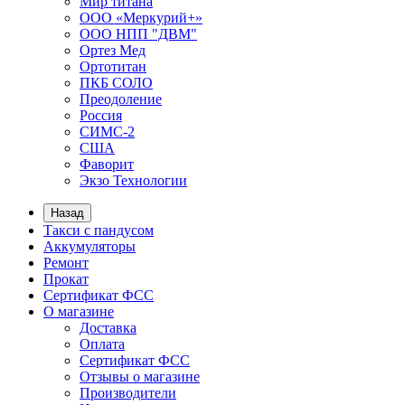
Мир титана
ООО «Меркурий+»
ООО НПП "ДВМ"
Ортез Мед
Ортотитан
ПКБ СОЛО
Преодоление
Россия
СИМС-2
США
Фаворит
Экзо Технологии
Назад
Такси с пандусом
Аккумуляторы
Ремонт
Прокат
Сертификат ФСС
О магазине
Доставка
Оплата
Сертификат ФСС
Отзывы о магазине
Производители