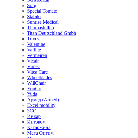
Sorg
Special Tomato
Stabilo
Sunrise Medical
Thomashilfen
Titan Deutschland Gmbh
Trives
Valentine
Varilite
Vermeiren
Vicair
Vimec
Vitea Care
Wheelblades
WillChair
YouGo
Yuda
Армед (Armed)
Еxcel mobility
ЗСО
Инкар
Интэком
Катаржина
Мега Оптим