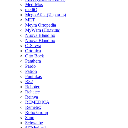
Med-Mos
mediQ
Mego Afek (Израиль)
MET
Meyra Ortopedia
MyWam (Польша)
Nuova Blandino
Nuova Blandino
O-Savva
Ortonica
Otto Bock
Panthera
Pardo
Patron
Puntukas
R82
Rebotec
Rehatec
Reinva
REMEDICA
Remetex
Roho Group
Sano
Schwalbe
SGMedical