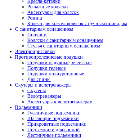
Кресла-каталки
Рычажные коляски
Аксессуары для колясок
Резина
Колеса для кресел-колясок с ручным приводом
С санитарным оснащением
Поручни
Коляски с санитарным оснащением
Стулья с санитарным оснащением
Электроприставки
Противопролежневые подушки
Подушки надувные, ячеистые
Подушки гелевые
Подушки полиуретановые
Для спины
Скутеры и велотренажеры
Скутеры
Велотренажеры
Аксессуары к велотренажерам
Подъемники
Гусеничные подъемники
Шагающие подъемники
Прикроватные подъемники
Подъемники для ванной
Лестничные подъемники