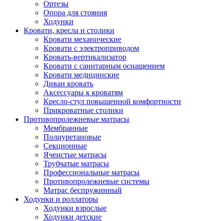
Ортезы
Опора для стояния
Ходунки
Кровати, кресла и столики
Кровати механические
Кровати с электроприводом
Кровать-вертикализатор
Кровати с санитарным оснащением
Кровати медицинские
Диван кровать
Аксессуары к кроватям
Кресло-стул повышенной комфортности
Прикроватные столики
Противопролежневые матрасы
Мембранные
Полиуретановые
Секционные
Ячеистые матрасы
Трубчатые матрасы
Профессиональные матрасы
Противопролежневые системы
Матрас беспружинный
Ходунки и роллаторы
Ходунки взрослые
Ходунки детские