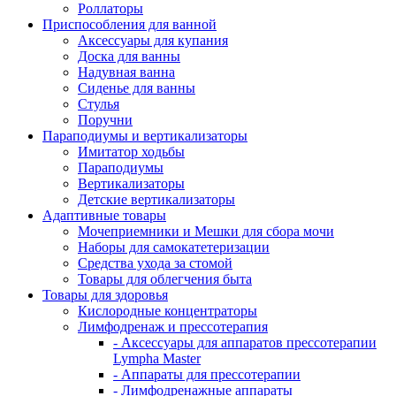
Роллаторы
Приспособления для ванной
Аксессуары для купания
Доска для ванны
Надувная ванна
Сиденье для ванны
Стулья
Поручни
Параподиумы и вертикализаторы
Имитатор ходьбы
Параподиумы
Вертикализаторы
Детские вертикализаторы
Адаптивные товары
Мочеприемники и Мешки для сбора мочи
Наборы для самокатетеризации
Средства ухода за стомой
Товары для облегчения быта
Товары для здоровья
Кислородные концентраторы
Лимфодренаж и прессотерапия
- Аксессуары для аппаратов прессотерапии
Lympha Master
- Аппараты для прессотерапии
- Лимфодренажные аппараты