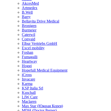
AkcesMed
Artmedex
B.Well
Barry
Bellavita Drive Medical
Bronigen
Burmeier
Caterwil
Convaid
Elbur Vertriebs GmbH
Excel mobility
Foshan
Fumagalli
Heartway
Hoggi
Hopefull Medical Equipment
iCross
Invacare
Karma
KSP Italia Srl
Kuschall
LIW Care
Maclaren
Max Star (Южная Корея)
MDH (Doctor Perner)