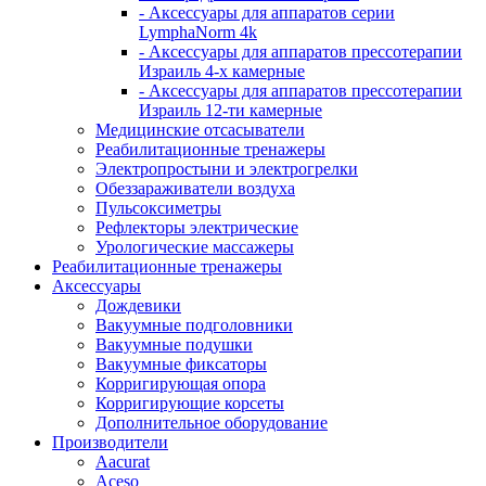
- Аксессуары для аппаратов серии
LymphaNorm 4k
- Аксессуары для аппаратов прессотерапии
Израиль 4-х камерные
- Аксессуары для аппаратов прессотерапии
Израиль 12-ти камерные
Медицинские отсасыватели
Реабилитационные тренажеры
Электропростыни и электрогрелки
Обеззараживатели воздуха
Пульсоксиметры
Рефлекторы электрические
Урологические массажеры
Реабилитационные тренажеры
Аксессуары
Дождевики
Вакуумные подголовники
Вакуумные подушки
Вакуумные фиксаторы
Корригирующая опора
Корригирующие корсеты
Дополнительное оборудование
Производители
Aacurat
Aceso