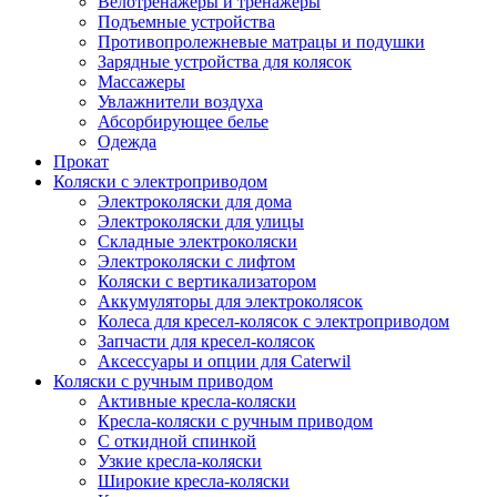
Велотренажеры и тренажеры
Подъемные устройства
Противопролежневые матрацы и подушки
Зарядные устройства для колясок
Массажеры
Увлажнители воздуха
Абсорбирующее белье
Одежда
Прокат
Коляски с электроприводом
Электроколяски для дома
Электроколяски для улицы
Складные электроколяски
Электроколяски с лифтом
Коляски с вертикализатором
Аккумуляторы для электроколясок
Колеса для кресел-колясок с электроприводом
Запчасти для кресел-колясок
Аксессуары и опции для Caterwil
Коляски с ручным приводом
Активные кресла-коляски
Кресла-коляски с ручным приводом
С откидной спинкой
Узкие кресла-коляски
Широкие кресла-коляски