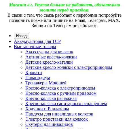
Магазин в г. Реутов больше не работает, обязательно
звоните перед приездом.
В связи с тем, что связь работает с перебоями попробуйте
позвонить позже или пишите на Email, Телеграм, МАХ.
Звонки по Телеграм не работают.
Назад
Аккумуляторы для ТСР
Выставочные товары
Аксессуары для колясок
Активные кресла-коляски
Детские кресло-каталки
Детские кресло-коляски с электроприводом
Кровати
Параподиум
Тренажеры Motomed
Кресло-коляска с электроприводом
Кресло-коляска с ручным приводом
Кресло-коляска рычажная
Кресло-коляска санитарным оснащением
Ходунки и Роллаторы
Пандусы для инвалидных колясок
Электро приставки для колясок
Скутеры для инвалидов