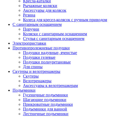
Кресла-каталки
Рычажные коляски
Аксессуары для колясок
Резина
Колеса для кресел-колясок с ручным приводом
С санитарным оснащением
Поручни
Коляски с санитарным оснащением
Стулья с санитарным оснащением
Электроприставки
Противопролежневые подушки
Подушки надувные, ячеистые
Подушки гелевые
Подушки полиуретановые
Для спины
Скутеры и велотренажеры
Скутеры
Велотренажеры
Аксессуары к велотренажерам
Подъемники
Гусеничные подъемники
Шагающие подъемники
Прикроватные подъемники
Подъемники для ванной
Лестничные подъемники