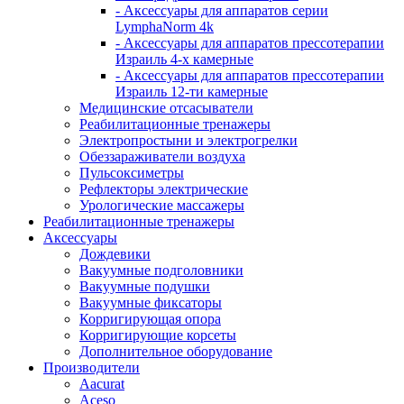
- Аксессуары для аппаратов серии
LymphaNorm 4k
- Аксессуары для аппаратов прессотерапии
Израиль 4-х камерные
- Аксессуары для аппаратов прессотерапии
Израиль 12-ти камерные
Медицинские отсасыватели
Реабилитационные тренажеры
Электропростыни и электрогрелки
Обеззараживатели воздуха
Пульсоксиметры
Рефлекторы электрические
Урологические массажеры
Реабилитационные тренажеры
Аксессуары
Дождевики
Вакуумные подголовники
Вакуумные подушки
Вакуумные фиксаторы
Корригирующая опора
Корригирующие корсеты
Дополнительное оборудование
Производители
Aacurat
Aceso