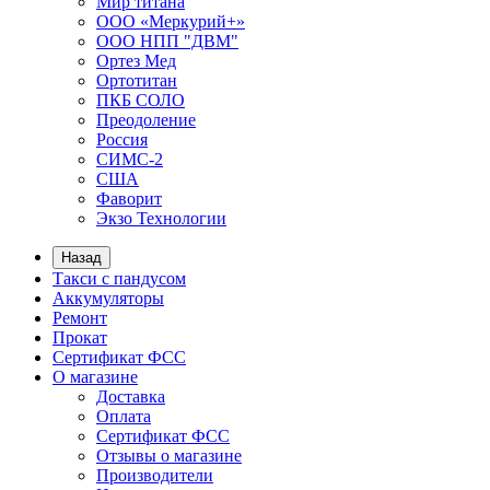
Мир титана
ООО «Меркурий+»
ООО НПП "ДВМ"
Ортез Мед
Ортотитан
ПКБ СОЛО
Преодоление
Россия
СИМС-2
США
Фаворит
Экзо Технологии
Назад
Такси с пандусом
Аккумуляторы
Ремонт
Прокат
Сертификат ФСС
О магазине
Доставка
Оплата
Сертификат ФСС
Отзывы о магазине
Производители