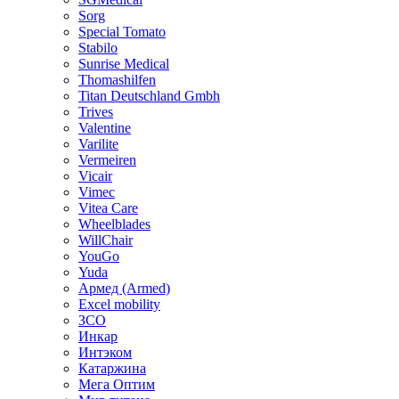
Sorg
Special Tomato
Stabilo
Sunrise Medical
Thomashilfen
Titan Deutschland Gmbh
Trives
Valentine
Varilite
Vermeiren
Vicair
Vimec
Vitea Care
Wheelblades
WillChair
YouGo
Yuda
Армед (Armed)
Еxcel mobility
ЗСО
Инкар
Интэком
Катаржина
Мега Оптим