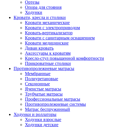
Ортезы
Опора для стояния
Ходунки
Кровати, кресла и столики
Кровати механические
Кровати с электроприводом
Кровать-вертикализатор
Кровати с санитарным оснащением
Кровати медицинские
Диван кровать
Аксессуары к кроватям
Кресло-стул повышенной комфортности
Прикроватные столики
Противопролежневые матрасы
Мембранные
Полиуретановые
Секционные
Ячеистые матрасы
Трубчатые матрасы
Профессиональные матрасы
Противопролежневые системы
Матрас беспружинный
Ходунки и роллаторы
Ходунки взрослые
Ходунки детские