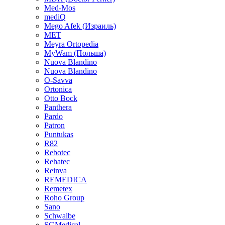
Med-Mos
mediQ
Mego Afek (Израиль)
MET
Meyra Ortopedia
MyWam (Польша)
Nuova Blandino
Nuova Blandino
O-Savva
Ortonica
Otto Bock
Panthera
Pardo
Patron
Puntukas
R82
Rebotec
Rehatec
Reinva
REMEDICA
Remetex
Roho Group
Sano
Schwalbe
SGMedical