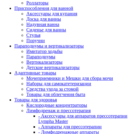
Роллаторы
Приспособления для ванной
Аксессуары для купания
Доска для ванны
Надувная ванна
Сиденье для ванны
Стулья
Поручни
Параподиумы и вертикализаторы
Имитатор ходьбы
Параподиумы
Вертикализаторы
Детские вертикализаторы
Адаптивные товары
Мочеприемники и Мешки для сбора мочи
Наборы для самокатетеризации
Средства ухода за стомой
Товары для облегчения быта
Товары для здоровья
Кислородные концентраторы
Лимфодренаж и прессотерапия
- Аксессуары для аппаратов прессотерапии
Lympha Master
- Аппараты для прессотерапии
- Лимфодренажные аппараты