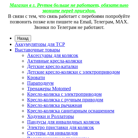
Магазин в г. Реутов больше не работает, обязательно
звоните перед приездом.
В связи с тем, что связь работает с перебоями попробуйте
позвонить позже или пишите на Email, Телеграм, МАХ.
Звонки по Телеграм не работают.
Назад
Аккумуляторы для ТСР
Выставочные товары
Аксессуары для колясок
Активные кресла-коляски
Детские кресло-каталки
Детские кресло-коляски с электроприводом
Кровати
Параподиум
Тренажеры Motomed
Кресло-коляска с электроприводом
Кресло-коляска с ручным приводом
Кресло-коляска рычажная
Кресло-коляска санитарным оснащением
Ходунки и Роллаторы
Пандусы для инвалидных колясок
Электро приставки для колясок
Скутеры для инвалидов