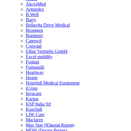
AkcesMed
Artmedex
B.Well
Barry
Bellavita Drive Medical
Bronigen
Burmeier
Caterwil
Convaid
Elbur Vertriebs GmbH
Excel mobility
Foshan
Fumagalli
Heartway
Hoggi
Hopefull Medical Equipment
iCross
Invacare
Karma
KSP Italia Srl
Kuschall
LIW Care
Maclaren
Max Star (Южная Корея)
MDH (Doctor Perner)