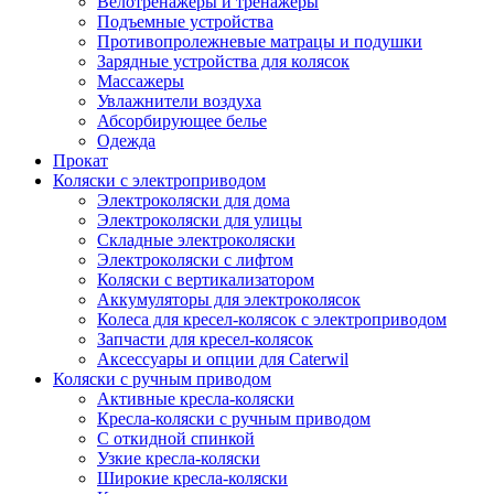
Велотренажеры и тренажеры
Подъемные устройства
Противопролежневые матрацы и подушки
Зарядные устройства для колясок
Массажеры
Увлажнители воздуха
Абсорбирующее белье
Одежда
Прокат
Коляски с электроприводом
Электроколяски для дома
Электроколяски для улицы
Складные электроколяски
Электроколяски с лифтом
Коляски с вертикализатором
Аккумуляторы для электроколясок
Колеса для кресел-колясок с электроприводом
Запчасти для кресел-колясок
Аксессуары и опции для Caterwil
Коляски с ручным приводом
Активные кресла-коляски
Кресла-коляски с ручным приводом
С откидной спинкой
Узкие кресла-коляски
Широкие кресла-коляски