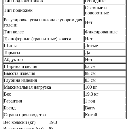
Тип подлокотников
Откидные
Съемные и
Тип подножек
поворотные
Регулировка угла наклона с упором для
Нет
голени
Тип колес
Фиксированные
Трансферные (транзитные) колеса
Нет
Шины
Литые
Тормоза
Да
Абдуктор
Нет
Ширина изделия
62 см
Высота изделия
88 см
Глубина изделия
83 см
Максимальная нагрузка
100 кг
Вес
19,3 кг
Гарантия
1 год
Бренд
Barry
Страна производства
Китай
Вес коляски (кг)
19,3
Высота коляски (см)
88