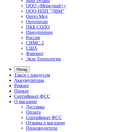
Мир титана
ООО «Меркурий+»
ООО НПП "ДВМ"
Ортез Мед
Ортотитан
ПКБ СОЛО
Преодоление
Россия
СИМС-2
США
Фаворит
Экзо Технологии
Назад
Такси с пандусом
Аккумуляторы
Ремонт
Прокат
Сертификат ФСС
О магазине
Доставка
Оплата
Сертификат ФСС
Отзывы о магазине
Производители