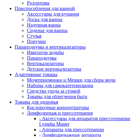
Роллаторы
Приспособления для ванной
Аксессуары для купания
Доска для ванны
Надувная ванна
Сиденье для ванны
Стулья
Поручни
Параподиумы и вертикализаторы
Имитатор ходьбы
Параподиумы
Вертикализаторы
Детские вертикализаторы
Адаптивные товары
Мочеприемники и Мешки для сбора мочи
Наборы для самокатетеризации
Средства ухода за стомой
Товары для облегчения быта
Товары для здоровья
Кислородные концентраторы
Лимфодренаж и прессотерапия
- Аксессуары для аппаратов прессотерапии
Lympha Master
- Аппараты для прессотерапии
- Лимфодренажные аппараты