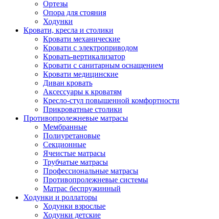
Ортезы
Опора для стояния
Ходунки
Кровати, кресла и столики
Кровати механические
Кровати с электроприводом
Кровать-вертикализатор
Кровати с санитарным оснащением
Кровати медицинские
Диван кровать
Аксессуары к кроватям
Кресло-стул повышенной комфортности
Прикроватные столики
Противопролежневые матрасы
Мембранные
Полиуретановые
Секционные
Ячеистые матрасы
Трубчатые матрасы
Профессиональные матрасы
Противопролежневые системы
Матрас беспружинный
Ходунки и роллаторы
Ходунки взрослые
Ходунки детские