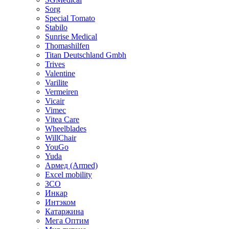
Sorg
Special Tomato
Stabilo
Sunrise Medical
Thomashilfen
Titan Deutschland Gmbh
Trives
Valentine
Varilite
Vermeiren
Vicair
Vimec
Vitea Care
Wheelblades
WillChair
YouGo
Yuda
Армед (Armed)
Еxcel mobility
ЗСО
Инкар
Интэком
Катаржина
Мега Оптим