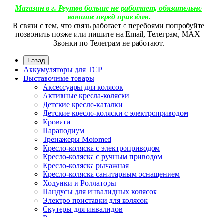
Магазин в г. Реутов больше не работает, обязательно
звоните перед приездом.
В связи с тем, что связь работает с перебоями попробуйте
позвонить позже или пишите на Email, Телеграм, МАХ.
Звонки по Телеграм не работают.
Назад
Аккумуляторы для ТСР
Выставочные товары
Аксессуары для колясок
Активные кресла-коляски
Детские кресло-каталки
Детские кресло-коляски с электроприводом
Кровати
Параподиум
Тренажеры Motomed
Кресло-коляска с электроприводом
Кресло-коляска с ручным приводом
Кресло-коляска рычажная
Кресло-коляска санитарным оснащением
Ходунки и Роллаторы
Пандусы для инвалидных колясок
Электро приставки для колясок
Скутеры для инвалидов