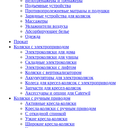
Велотренажеры и тренажеры
Подъемные устройства
Противопролежневые матрацы и подушки
Зарядные устройства для колясок
Массажеры
Увлажнители воздуха
Абсорбирующее белье
Одежда
Прокат
Коляски с электроприводом
Электроколяски для дома
Электроколяски для улицы
Складные электроколяски
Электроколяски с лифтом
Коляски с вертикализатором
Аккумуляторы для электроколясок
Колеса для кресел-колясок с электроприводом
Запчасти для кресел-колясок
Аксессуары и опции для Caterwil
Коляски с ручным приводом
Активные кресла-коляски
Кресла-коляски с ручным приводом
С откидной спинкой
Узкие кресла-коляски
Широкие кресла-коляски