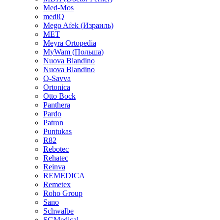
Med-Mos
mediQ
Mego Afek (Израиль)
MET
Meyra Ortopedia
MyWam (Польша)
Nuova Blandino
Nuova Blandino
O-Savva
Ortonica
Otto Bock
Panthera
Pardo
Patron
Puntukas
R82
Rebotec
Rehatec
Reinva
REMEDICA
Remetex
Roho Group
Sano
Schwalbe
SGMedical