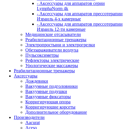
- Аксессуары для аппаратов серии
LymphaNorm 4k
- Аксессуары для аппаратов прессотерапии
Израиль 4-х камерные
- Аксессуары для аппаратов прессотерапии
Израиль 12-ти камерные
Медицинские отсасыватели
Реабилитационные тренажеры
Электропростыни и электрогрелки
Обеззараживатели воздуха
Пульсоксиметры
Рефлекторы электрические
Урологические массажеры
Реабилитационные тренажеры
Аксессуары
Дождевики
Вакуумные подголовники
Вакуумные подушки
Вакуумные фиксаторы
Корригирующая опора
Корригирующие корсеты
Дополнительное оборудование
Производители
Aacurat
Aceso