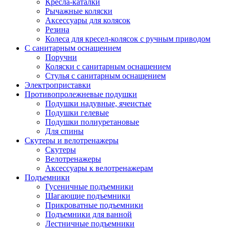
Кресла-каталки
Рычажные коляски
Аксессуары для колясок
Резина
Колеса для кресел-колясок с ручным приводом
С санитарным оснащением
Поручни
Коляски с санитарным оснащением
Стулья с санитарным оснащением
Электроприставки
Противопролежневые подушки
Подушки надувные, ячеистые
Подушки гелевые
Подушки полиуретановые
Для спины
Скутеры и велотренажеры
Скутеры
Велотренажеры
Аксессуары к велотренажерам
Подъемники
Гусеничные подъемники
Шагающие подъемники
Прикроватные подъемники
Подъемники для ванной
Лестничные подъемники