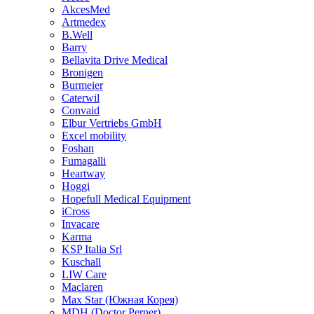
AkcesMed
Artmedex
B.Well
Barry
Bellavita Drive Medical
Bronigen
Burmeier
Caterwil
Convaid
Elbur Vertriebs GmbH
Excel mobility
Foshan
Fumagalli
Heartway
Hoggi
Hopefull Medical Equipment
iCross
Invacare
Karma
KSP Italia Srl
Kuschall
LIW Care
Maclaren
Max Star (Южная Корея)
MDH (Doctor Perner)