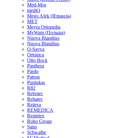
Med-Mos
mediQ
Mego Afek (Израиль)
MET
Meyra Ortopedia
MyWam (Польша)
Nuova Blandino
Nuova Blandino
O-Savva
Ortonica
Otto Bock
Panthera
Pardo
Patron
Puntukas
R82
Rebotec
Rehatec
Reinva
REMEDICA
Remetex
Roho Group
Sano
Schwalbe
SGMedical