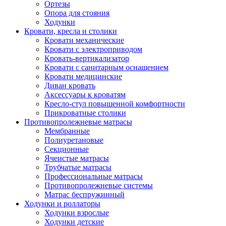
Ортезы
Опора для стояния
Ходунки
Кровати, кресла и столики
Кровати механические
Кровати с электроприводом
Кровать-вертикализатор
Кровати с санитарным оснащением
Кровати медицинские
Диван кровать
Аксессуары к кроватям
Кресло-стул повышенной комфортности
Прикроватные столики
Противопролежневые матрасы
Мембранные
Полиуретановые
Секционные
Ячеистые матрасы
Трубчатые матрасы
Профессиональные матрасы
Противопролежневые системы
Матрас беспружинный
Ходунки и роллаторы
Ходунки взрослые
Ходунки детские