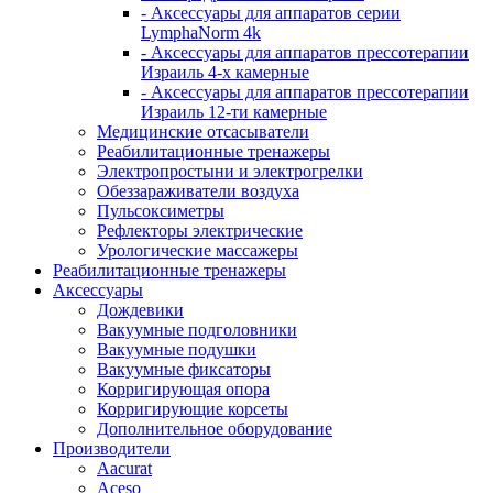
- Аксессуары для аппаратов серии
LymphaNorm 4k
- Аксессуары для аппаратов прессотерапии
Израиль 4-х камерные
- Аксессуары для аппаратов прессотерапии
Израиль 12-ти камерные
Медицинские отсасыватели
Реабилитационные тренажеры
Электропростыни и электрогрелки
Обеззараживатели воздуха
Пульсоксиметры
Рефлекторы электрические
Урологические массажеры
Реабилитационные тренажеры
Аксессуары
Дождевики
Вакуумные подголовники
Вакуумные подушки
Вакуумные фиксаторы
Корригирующая опора
Корригирующие корсеты
Дополнительное оборудование
Производители
Aacurat
Aceso