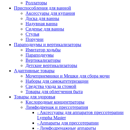
Роллаторы
Приспособления для ванной
Аксессуары для купания
Доска для ванны
Надувная ванна
Сиденье для ванны
Стулья
Поручни
Параподиумы и вертикализаторы
Имитатор ходьбы
Параподиумы
Вертикализаторы
Детские вертикализаторы
Адаптивные товары
Мочеприемники и Мешки для сбора мочи
Наборы для самокатетеризации
Средства ухода за стомой
Товары для облегчения быта
Товары для здоровья
Кислородные концентраторы
Лимфодренаж и прессотерапия
- Аксессуары для аппаратов прессотерапии
Lympha Master
- Аппараты для прессотерапии
- Лимфодренажные аппараты