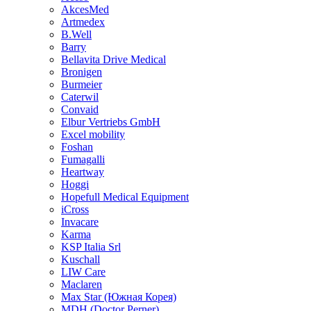
AkcesMed
Artmedex
B.Well
Barry
Bellavita Drive Medical
Bronigen
Burmeier
Caterwil
Convaid
Elbur Vertriebs GmbH
Excel mobility
Foshan
Fumagalli
Heartway
Hoggi
Hopefull Medical Equipment
iCross
Invacare
Karma
KSP Italia Srl
Kuschall
LIW Care
Maclaren
Max Star (Южная Корея)
MDH (Doctor Perner)