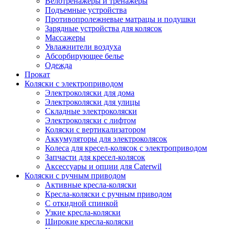
Велотренажеры и тренажеры
Подъемные устройства
Противопролежневые матрацы и подушки
Зарядные устройства для колясок
Массажеры
Увлажнители воздуха
Абсорбирующее белье
Одежда
Прокат
Коляски с электроприводом
Электроколяски для дома
Электроколяски для улицы
Складные электроколяски
Электроколяски с лифтом
Коляски с вертикализатором
Аккумуляторы для электроколясок
Колеса для кресел-колясок с электроприводом
Запчасти для кресел-колясок
Аксессуары и опции для Caterwil
Коляски с ручным приводом
Активные кресла-коляски
Кресла-коляски с ручным приводом
С откидной спинкой
Узкие кресла-коляски
Широкие кресла-коляски