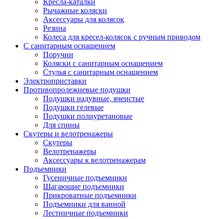
Кресла-каталки
Рычажные коляски
Аксессуары для колясок
Резина
Колеса для кресел-колясок с ручным приводом
С санитарным оснащением
Поручни
Коляски с санитарным оснащением
Стулья с санитарным оснащением
Электроприставки
Противопролежневые подушки
Подушки надувные, ячеистые
Подушки гелевые
Подушки полиуретановые
Для спины
Скутеры и велотренажеры
Скутеры
Велотренажеры
Аксессуары к велотренажерам
Подъемники
Гусеничные подъемники
Шагающие подъемники
Прикроватные подъемники
Подъемники для ванной
Лестничные подъемники