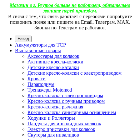
Магазин в г. Реутов больше не работает, обязательно
звоните перед приездом.
В связи с тем, что связь работает с перебоями попробуйте
позвонить позже или пишите на Email, Телеграм, МАХ.
Звонки по Телеграм не работают.
Назад
Аккумуляторы для ТСР
Выставочные товары
Аксессуары для колясок
Активные кресла-коляски
Детские кресло-каталки
Детские кресло-коляски с электроприводом
Кровати
Параподиум
Тренажеры Motomed
Кресло-коляска с электроприводом
Кресло-коляска с ручным приводом
Кресло-коляска рычажная
Кресло-коляска санитарным оснащением
Ходунки и Роллаторы
Пандусы для инвалидных колясок
Электро приставки для колясок
Скутеры для инвалидов