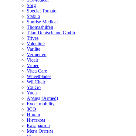
Sorg
Special Tomato
Stabilo
Sunrise Medical
Thomashilfen
Titan Deutschland Gmbh
Trives
Valentine
Varilite
Vermeiren
Vicair
Vimec
Vitea Care
Wheelblades
WillChair
YouGo
Yuda
Армед (Armed)
Еxcel mobility
ЗСО
Инкар
Интэком
Катаржина
Мега Оптим