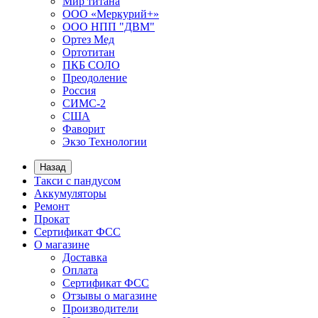
Мир титана
ООО «Меркурий+»
ООО НПП "ДВМ"
Ортез Мед
Ортотитан
ПКБ СОЛО
Преодоление
Россия
СИМС-2
США
Фаворит
Экзо Технологии
Назад
Такси с пандусом
Аккумуляторы
Ремонт
Прокат
Сертификат ФСС
О магазине
Доставка
Оплата
Сертификат ФСС
Отзывы о магазине
Производители