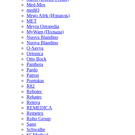
Med-Mos
mediQ
Mego Afek (Израиль)
MET
Meyra Ortopedia
MyWam (Польша)
Nuova Blandino
Nuova Blandino
O-Savva
Ortonica
Otto Bock
Panthera
Pardo
Patron
Puntukas
R82
Rebotec
Rehatec
Reinva
REMEDICA
Remetex
Roho Group
Sano
Schwalbe
SGMedical