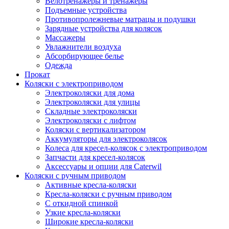
Велотренажеры и тренажеры
Подъемные устройства
Противопролежневые матрацы и подушки
Зарядные устройства для колясок
Массажеры
Увлажнители воздуха
Абсорбирующее белье
Одежда
Прокат
Коляски с электроприводом
Электроколяски для дома
Электроколяски для улицы
Складные электроколяски
Электроколяски с лифтом
Коляски с вертикализатором
Аккумуляторы для электроколясок
Колеса для кресел-колясок с электроприводом
Запчасти для кресел-колясок
Аксессуары и опции для Caterwil
Коляски с ручным приводом
Активные кресла-коляски
Кресла-коляски с ручным приводом
С откидной спинкой
Узкие кресла-коляски
Широкие кресла-коляски