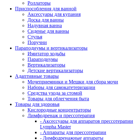
Роллаторы
Приспособления для ванной
Аксессуары для купания
Доска для ванны
Надувная ванна
Сиденье для ванны
Стулья
Поручни
Параподиумы и вертикализаторы
Имитатор ходьбы
Параподиумы
Вертикализаторы
Детские вертикализаторы
Адаптивные товары
Мочеприемники и Мешки для сбора мочи
Наборы для самокатетеризации
Средства ухода за стомой
Товары для облегчения быта
Товары для здоровья
Кислородные концентраторы
Лимфодренаж и прессотерапия
- Аксессуары для аппаратов прессотерапии
Lympha Master
- Аппараты для прессотерапии
- Лимфодренажные аппараты