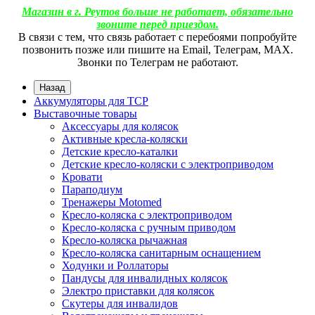
Магазин в г. Реутов больше не работает, обязательно
звоните перед приездом.
В связи с тем, что связь работает с перебоями попробуйте
позвонить позже или пишите на Email, Телеграм, МАХ.
Звонки по Телеграм не работают.
Назад
Аккумуляторы для ТСР
Выставочные товары
Аксессуары для колясок
Активные кресла-коляски
Детские кресло-каталки
Детские кресло-коляски с электроприводом
Кровати
Параподиум
Тренажеры Motomed
Кресло-коляска с электроприводом
Кресло-коляска с ручным приводом
Кресло-коляска рычажная
Кресло-коляска санитарным оснащением
Ходунки и Роллаторы
Пандусы для инвалидных колясок
Электро приставки для колясок
Скутеры для инвалидов