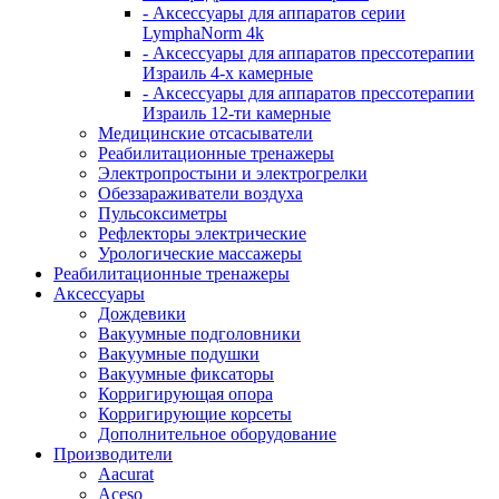
- Аксессуары для аппаратов серии
LymphaNorm 4k
- Аксессуары для аппаратов прессотерапии
Израиль 4-х камерные
- Аксессуары для аппаратов прессотерапии
Израиль 12-ти камерные
Медицинские отсасыватели
Реабилитационные тренажеры
Электропростыни и электрогрелки
Обеззараживатели воздуха
Пульсоксиметры
Рефлекторы электрические
Урологические массажеры
Реабилитационные тренажеры
Аксессуары
Дождевики
Вакуумные подголовники
Вакуумные подушки
Вакуумные фиксаторы
Корригирующая опора
Корригирующие корсеты
Дополнительное оборудование
Производители
Aacurat
Aceso