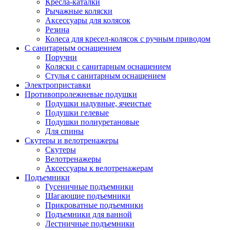
Кресла-каталки
Рычажные коляски
Аксессуары для колясок
Резина
Колеса для кресел-колясок с ручным приводом
С санитарным оснащением
Поручни
Коляски с санитарным оснащением
Стулья с санитарным оснащением
Электроприставки
Противопролежневые подушки
Подушки надувные, ячеистые
Подушки гелевые
Подушки полиуретановые
Для спины
Скутеры и велотренажеры
Скутеры
Велотренажеры
Аксессуары к велотренажерам
Подъемники
Гусеничные подъемники
Шагающие подъемники
Прикроватные подъемники
Подъемники для ванной
Лестничные подъемники