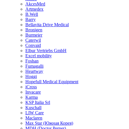
AkcesMed
Artmedex
B.Well
Barry
Bellavita Drive Medical
Bronigen
Burmeier
Caterwil
Convaid
Elbur Vertriebs GmbH
Excel mobility
Foshan
Fumagalli
Heartway
Hoggi
Hopefull Medical Equipment
iCross
Invacare
Karma
KSP Italia Srl
Kuschall
LIW Care
Maclaren
Max Star (Южная Корея)
MDH (Doctor Perner)