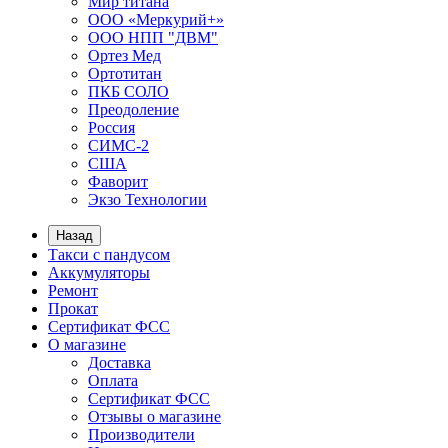
Мир титана
ООО «Меркурий+»
ООО НПП "ДВМ"
Ортез Мед
Ортотитан
ПКБ СОЛО
Преодоление
Россия
СИМС-2
США
Фаворит
Экзо Технологии
Назад
Такси с пандусом
Аккумуляторы
Ремонт
Прокат
Сертификат ФСС
О магазине
Доставка
Оплата
Сертификат ФСС
Отзывы о магазине
Производители