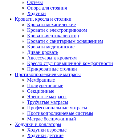
Ортезы
Опора для стояния
Ходунки
Кровати, кресла и столики
Кровати механические
Кровати с электроприводом
Кровать-вертикализатор
Кровати с санитарным оснащением
Кровати медицинские
Диван кровать
Аксессуары к кроватям
Кресло-стул повышенной комфортности
Прикроватные столики
Противопролежневые матрасы
Мембранные
Полиуретановые
Секционные
Ячеистые матрасы
Трубчатые матрасы
Профессиональные матрасы
Противопролежневые системы
Матрас беспружинный
Ходунки и роллаторы
Ходунки взрослые
Ходунки детские