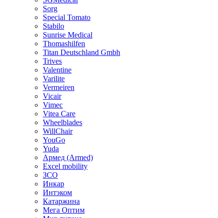
Sorg
Special Tomato
Stabilo
Sunrise Medical
Thomashilfen
Titan Deutschland Gmbh
Trives
Valentine
Varilite
Vermeiren
Vicair
Vimec
Vitea Care
Wheelblades
WillChair
YouGo
Yuda
Армед (Armed)
Еxcel mobility
ЗСО
Инкар
Интэком
Катаржина
Мега Оптим