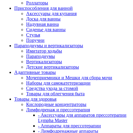
Роллаторы
Приспособления для ванной
Аксессуары для купания
Доска для ванны
Надувная ванна
Сиденье для ванны
Стулья
Поручни
Параподиумы и вертикализаторы
Имитатор ходьбы
Параподиумы
Вертикализаторы
Детские вертикализаторы
Адаптивные товары
Мочеприемники и Мешки для сбора мочи
Наборы для самокатетеризации
Средства ухода за стомой
Товары для облегчения быта
Товары для здоровья
Кислородные концентраторы
Лимфодренаж и прессотерапия
- Аксессуары для аппаратов прессотерапии
Lympha Master
- Аппараты для прессотерапии
- Лимфодренажные аппараты