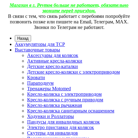
Магазин в г. Реутов больше не работает, обязательно
звоните перед приездом.
В связи с тем, что связь работает с перебоями попробуйте
позвонить позже или пишите на Email, Телеграм, МАХ.
Звонки по Телеграм не работают.
Назад
Аккумуляторы для ТСР
Выставочные товары
Аксессуары для колясок
Активные кресла-коляски
Детские кресло-каталки
Детские кресло-коляски с электроприводом
Кровати
Параподиум
Тренажеры Motomed
Кресло-коляска с электроприводом
Кресло-коляска с ручным приводом
Кресло-коляска рычажная
Кресло-коляска санитарным оснащением
Ходунки и Роллаторы
Пандусы для инвалидных колясок
Электро приставки для колясок
Скутеры для инвалидов