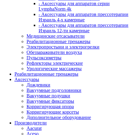
- Аксессуары для аппаратов серии
LymphaNorm 4k
- Аксессуары для аппаратов прессотерапии
Израиль 4-х камерные
- Аксессуары для аппаратов прессотерапии
Израиль 12-ти камерные
Медицинские отсасыватели
Реабилитационные тренажеры
Электропростыни и электрогрелки
Обеззараживатели воздуха
Пульсоксиметры
Рефлекторы электрические
Урологические массажеры
Реабилитационные тренажеры
Аксессуары
Дождевики
Вакуумные подголовники
Вакуумные подушки
Вакуумные фиксаторы
Корригирующая опора
Корригирующие корсеты
Дополнительное оборудование
Производители
Aacurat
Aceso