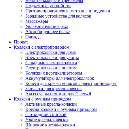
Велотренажеры и тренажеры
Подъемные устройства
Противопролежневые матрацы и подушки
Зарядные устройства для колясок
Массажеры
Увлажнители воздуха
Абсорбирующее белье
Одежда
Прокат
Коляски с электроприводом
Электроколяски для дома
Электроколяски для улицы
Складные электроколяски
Электроколяски с лифтом
Коляски с вертикализатором
Аккумуляторы для электроколясок
Колеса для кресел-колясок с электроприводом
Запчасти для кресел-колясок
Аксессуары и опции для Caterwil
Коляски с ручным приводом
Активные кресла-коляски
Кресла-коляски с ручным приводом
С откидной спинкой
Узкие кресла-коляски
Широкие кресла-коляски