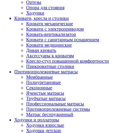
Ортезы
Опора для стояния
Ходунки
Кровати, кресла и столики
Кровати механические
Кровати с электроприводом
Кровать-вертикализатор
Кровати с санитарным оснащением
Кровати медицинские
Диван кровать
Аксессуары к кроватям
Кресло-стул повышенной комфортности
Прикроватные столики
Противопролежневые матрасы
Мембранные
Полиуретановые
Секционные
Ячеистые матрасы
Трубчатые матрасы
Профессиональные матрасы
Противопролежневые системы
Матрас беспружинный
Ходунки и роллаторы
Ходунки взрослые
Ходунки детские