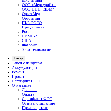
Мир титана
ООО «Меркурий+»
ООО НПП "ДВМ"
Ортез Мед
Ортотитан
ПКБ СОЛО
Преодоление
Россия
СИМС-2
США
Фаворит
Экзо Технологии
Назад
Такси с пандусом
Аккумуляторы
Ремонт
Прокат
Сертификат ФСС
О магазине
Доставка
Оплата
Сертификат ФСС
Отзывы о магазине
Производители