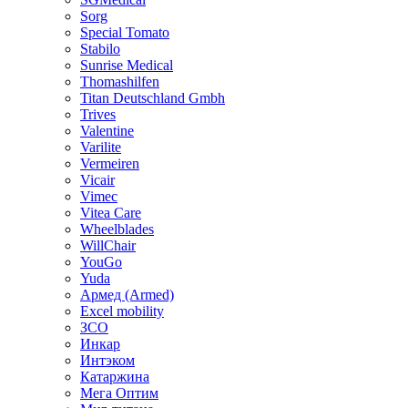
Sorg
Special Tomato
Stabilo
Sunrise Medical
Thomashilfen
Titan Deutschland Gmbh
Trives
Valentine
Varilite
Vermeiren
Vicair
Vimec
Vitea Care
Wheelblades
WillChair
YouGo
Yuda
Армед (Armed)
Еxcel mobility
ЗСО
Инкар
Интэком
Катаржина
Мега Оптим