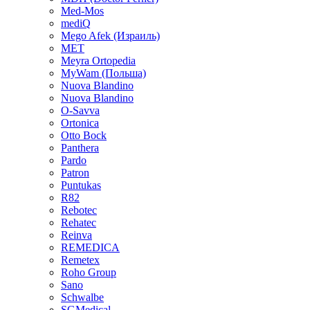
Med-Mos
mediQ
Mego Afek (Израиль)
MET
Meyra Ortopedia
MyWam (Польша)
Nuova Blandino
Nuova Blandino
O-Savva
Ortonica
Otto Bock
Panthera
Pardo
Patron
Puntukas
R82
Rebotec
Rehatec
Reinva
REMEDICA
Remetex
Roho Group
Sano
Schwalbe
SGMedical