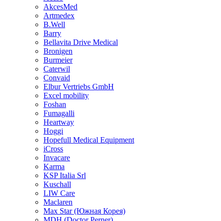
AkcesMed
Artmedex
B.Well
Barry
Bellavita Drive Medical
Bronigen
Burmeier
Caterwil
Convaid
Elbur Vertriebs GmbH
Excel mobility
Foshan
Fumagalli
Heartway
Hoggi
Hopefull Medical Equipment
iCross
Invacare
Karma
KSP Italia Srl
Kuschall
LIW Care
Maclaren
Max Star (Южная Корея)
MDH (Doctor Perner)