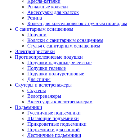
Кресла-каталки
Рычажные коляски
Аксессуары для колясок
Резина
Колеса для кресел-колясок с ручным приводом
С санитарным оснащением
Поручни
Коляски с санитарным оснащением
Стулья с санитарным оснащением
Электроприставки
Противопролежневые подушки
Подушки надувные, ячеистые
Подушки гелевые
Подушки полиуретановые
Для спины
Скутеры и велотренажеры
Скутеры
Велотренажеры
Аксессуары к велотренажерам
Подъемники
Гусеничные подъемники
Шагающие подъемники
Прикроватные подъемники
Подъемники для ванной
Лестничные подъемники