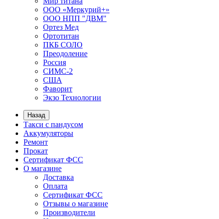
Мир титана
ООО «Меркурий+»
ООО НПП "ДВМ"
Ортез Мед
Ортотитан
ПКБ СОЛО
Преодоление
Россия
СИМС-2
США
Фаворит
Экзо Технологии
Назад
Такси с пандусом
Аккумуляторы
Ремонт
Прокат
Сертификат ФСС
О магазине
Доставка
Оплата
Сертификат ФСС
Отзывы о магазине
Производители