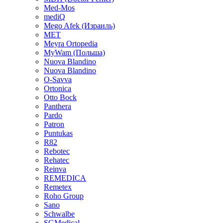
Med-Mos
mediQ
Mego Afek (Израиль)
MET
Meyra Ortopedia
MyWam (Польша)
Nuova Blandino
Nuova Blandino
O-Savva
Ortonica
Otto Bock
Panthera
Pardo
Patron
Puntukas
R82
Rebotec
Rehatec
Reinva
REMEDICA
Remetex
Roho Group
Sano
Schwalbe
SGMedical