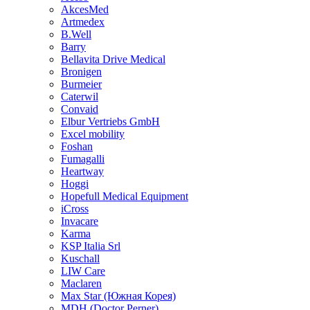
AkcesMed
Artmedex
B.Well
Barry
Bellavita Drive Medical
Bronigen
Burmeier
Caterwil
Convaid
Elbur Vertriebs GmbH
Excel mobility
Foshan
Fumagalli
Heartway
Hoggi
Hopefull Medical Equipment
iCross
Invacare
Karma
KSP Italia Srl
Kuschall
LIW Care
Maclaren
Max Star (Южная Корея)
MDH (Doctor Perner)