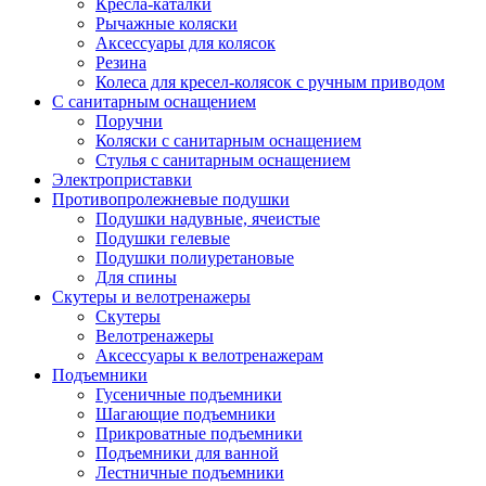
Кресла-каталки
Рычажные коляски
Аксессуары для колясок
Резина
Колеса для кресел-колясок с ручным приводом
С санитарным оснащением
Поручни
Коляски с санитарным оснащением
Стулья с санитарным оснащением
Электроприставки
Противопролежневые подушки
Подушки надувные, ячеистые
Подушки гелевые
Подушки полиуретановые
Для спины
Скутеры и велотренажеры
Скутеры
Велотренажеры
Аксессуары к велотренажерам
Подъемники
Гусеничные подъемники
Шагающие подъемники
Прикроватные подъемники
Подъемники для ванной
Лестничные подъемники