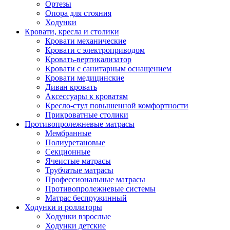
Ортезы
Опора для стояния
Ходунки
Кровати, кресла и столики
Кровати механические
Кровати с электроприводом
Кровать-вертикализатор
Кровати с санитарным оснащением
Кровати медицинские
Диван кровать
Аксессуары к кроватям
Кресло-стул повышенной комфортности
Прикроватные столики
Противопролежневые матрасы
Мембранные
Полиуретановые
Секционные
Ячеистые матрасы
Трубчатые матрасы
Профессиональные матрасы
Противопролежневые системы
Матрас беспружинный
Ходунки и роллаторы
Ходунки взрослые
Ходунки детские