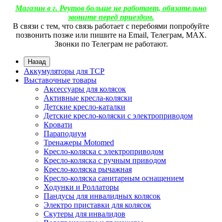
Магазин в г. Реутов больше не работает, обязательно
звоните перед приездом.
В связи с тем, что связь работает с перебоями попробуйте
позвонить позже или пишите на Email, Телеграм, МАХ.
Звонки по Телеграм не работают.
Назад
Аккумуляторы для ТСР
Выставочные товары
Аксессуары для колясок
Активные кресла-коляски
Детские кресло-каталки
Детские кресло-коляски с электроприводом
Кровати
Параподиум
Тренажеры Motomed
Кресло-коляска с электроприводом
Кресло-коляска с ручным приводом
Кресло-коляска рычажная
Кресло-коляска санитарным оснащением
Ходунки и Роллаторы
Пандусы для инвалидных колясок
Электро приставки для колясок
Скутеры для инвалидов