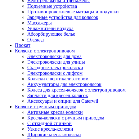
Велотренажеры и тренажеры
Подъемные устройства
Противопролежневые матрацы и подушки
Зарядные устройства для колясок
Массажеры
Увлажнители воздуха
Абсорбирующее белье
Одежда
Прокат
Коляски с электроприводом
Электроколяски для дома
Электроколяски для улицы
Складные электроколяски
Электроколяски с лифтом
Коляски с вертикализатором
Аккумуляторы для электроколясок
Колеса для кресел-колясок с электроприводом
Запчасти для кресел-колясок
Аксессуары и опции для Caterwil
Коляски с ручным приводом
Активные кресла-коляски
Кресла-коляски с ручным приводом
С откидной спинкой
Узкие кресла-коляски
Широкие кресла-коляски