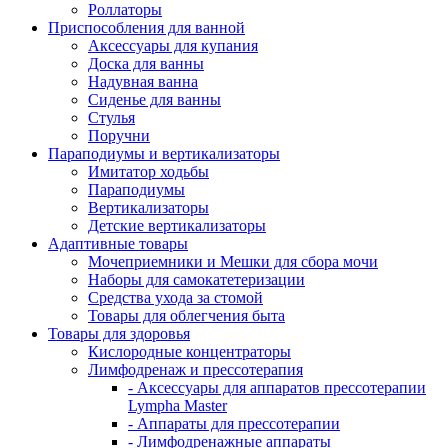
Роллаторы
Приспособления для ванной
Аксессуары для купания
Доска для ванны
Надувная ванна
Сиденье для ванны
Стулья
Поручни
Параподиумы и вертикализаторы
Имитатор ходьбы
Параподиумы
Вертикализаторы
Детские вертикализаторы
Адаптивные товары
Мочеприемники и Мешки для сбора мочи
Наборы для самокатетеризации
Средства ухода за стомой
Товары для облегчения быта
Товары для здоровья
Кислородные концентраторы
Лимфодренаж и прессотерапия
- Аксессуары для аппаратов прессотерапии
Lympha Master
- Аппараты для прессотерапии
- Лимфодренажные аппараты