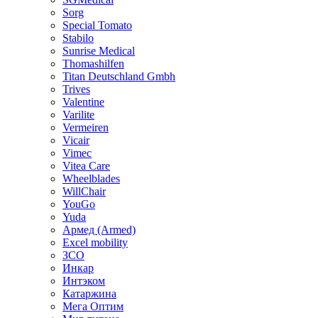
Sorg
Special Tomato
Stabilo
Sunrise Medical
Thomashilfen
Titan Deutschland Gmbh
Trives
Valentine
Varilite
Vermeiren
Vicair
Vimec
Vitea Care
Wheelblades
WillChair
YouGo
Yuda
Армед (Armed)
Еxcel mobility
ЗСО
Инкар
Интэком
Катаржина
Мега Оптим