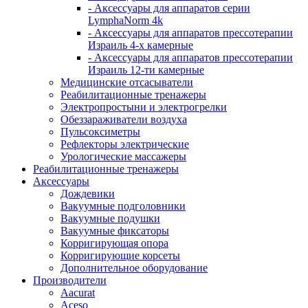
- Аксессуары для аппаратов серии
LymphaNorm 4k
- Аксессуары для аппаратов прессотерапии
Израиль 4-х камерные
- Аксессуары для аппаратов прессотерапии
Израиль 12-ти камерные
Медицинские отсасыватели
Реабилитационные тренажеры
Электропростыни и электрогрелки
Обеззараживатели воздуха
Пульсоксиметры
Рефлекторы электрические
Урологические массажеры
Реабилитационные тренажеры
Аксессуары
Дождевики
Вакуумные подголовники
Вакуумные подушки
Вакуумные фиксаторы
Корригирующая опора
Корригирующие корсеты
Дополнительное оборудование
Производители
Aacurat
Aceso