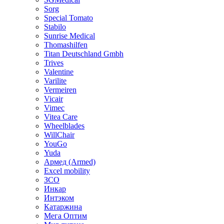
Sorg
Special Tomato
Stabilo
Sunrise Medical
Thomashilfen
Titan Deutschland Gmbh
Trives
Valentine
Varilite
Vermeiren
Vicair
Vimec
Vitea Care
Wheelblades
WillChair
YouGo
Yuda
Армед (Armed)
Еxcel mobility
ЗСО
Инкар
Интэком
Катаржина
Мега Оптим