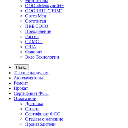
Мир титана
ООО «Меркурий+»
ООО НПП "ДВМ"
Ортез Мед
Ортотитан
ПКБ СОЛО
Преодоление
Россия
СИМС-2
США
Фаворит
Экзо Технологии
Назад
Такси с пандусом
Аккумуляторы
Ремонт
Прокат
Сертификат ФСС
О магазине
Доставка
Оплата
Сертификат ФСС
Отзывы о магазине
Производители