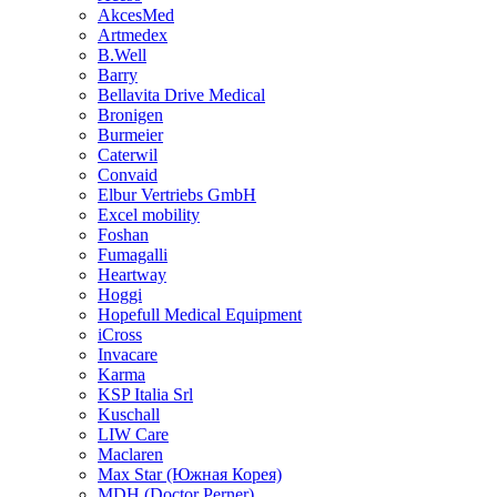
AkcesMed
Artmedex
B.Well
Barry
Bellavita Drive Medical
Bronigen
Burmeier
Caterwil
Convaid
Elbur Vertriebs GmbH
Excel mobility
Foshan
Fumagalli
Heartway
Hoggi
Hopefull Medical Equipment
iCross
Invacare
Karma
KSP Italia Srl
Kuschall
LIW Care
Maclaren
Max Star (Южная Корея)
MDH (Doctor Perner)