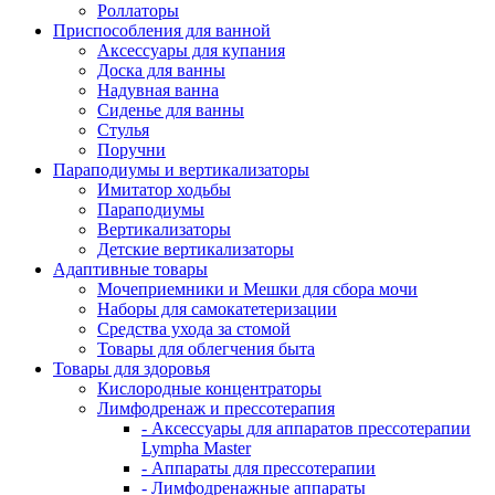
Роллаторы
Приспособления для ванной
Аксессуары для купания
Доска для ванны
Надувная ванна
Сиденье для ванны
Стулья
Поручни
Параподиумы и вертикализаторы
Имитатор ходьбы
Параподиумы
Вертикализаторы
Детские вертикализаторы
Адаптивные товары
Мочеприемники и Мешки для сбора мочи
Наборы для самокатетеризации
Средства ухода за стомой
Товары для облегчения быта
Товары для здоровья
Кислородные концентраторы
Лимфодренаж и прессотерапия
- Аксессуары для аппаратов прессотерапии
Lympha Master
- Аппараты для прессотерапии
- Лимфодренажные аппараты