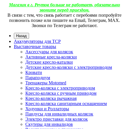
Магазин в г. Реутов больше не работает, обязательно
звоните перед приездом.
В связи с тем, что связь работает с перебоями попробуйте
позвонить позже или пишите на Email, Телеграм, МАХ.
Звонки по Телеграм не работают.
Назад
Аккумуляторы для ТСР
Выставочные товары
Аксессуары для колясок
Активные кресла-коляски
Детские кресло-каталки
Детские кресло-коляски с электроприводом
Кровати
Параподиум
Тренажеры Motomed
Кресло-коляска с электроприводом
Кресло-коляска с ручным приводом
Кресло-коляска рычажная
Кресло-коляска санитарным оснащением
Ходунки и Роллаторы
Пандусы для инвалидных колясок
Электро приставки для колясок
Скутеры для инвалидов