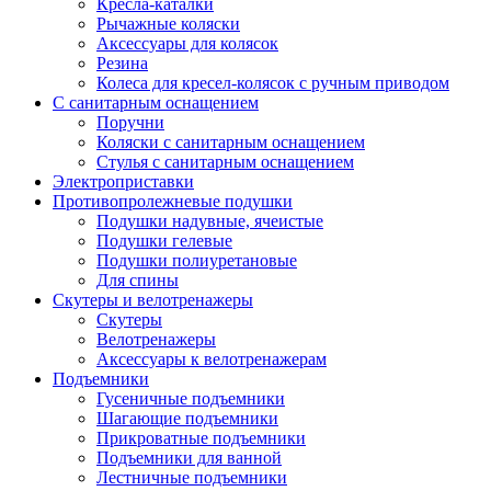
Кресла-каталки
Рычажные коляски
Аксессуары для колясок
Резина
Колеса для кресел-колясок с ручным приводом
С санитарным оснащением
Поручни
Коляски с санитарным оснащением
Стулья с санитарным оснащением
Электроприставки
Противопролежневые подушки
Подушки надувные, ячеистые
Подушки гелевые
Подушки полиуретановые
Для спины
Скутеры и велотренажеры
Скутеры
Велотренажеры
Аксессуары к велотренажерам
Подъемники
Гусеничные подъемники
Шагающие подъемники
Прикроватные подъемники
Подъемники для ванной
Лестничные подъемники