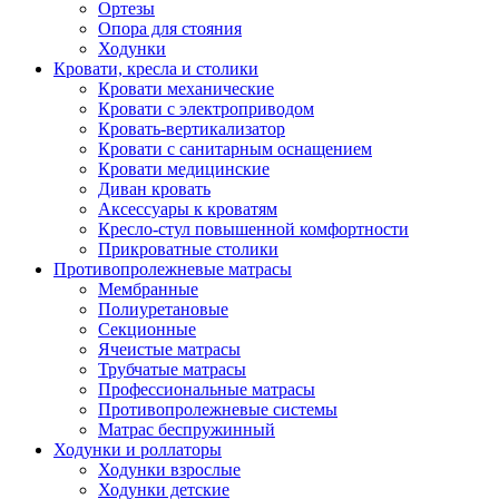
Ортезы
Опора для стояния
Ходунки
Кровати, кресла и столики
Кровати механические
Кровати с электроприводом
Кровать-вертикализатор
Кровати с санитарным оснащением
Кровати медицинские
Диван кровать
Аксессуары к кроватям
Кресло-стул повышенной комфортности
Прикроватные столики
Противопролежневые матрасы
Мембранные
Полиуретановые
Секционные
Ячеистые матрасы
Трубчатые матрасы
Профессиональные матрасы
Противопролежневые системы
Матрас беспружинный
Ходунки и роллаторы
Ходунки взрослые
Ходунки детские