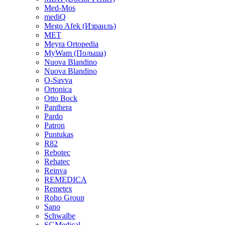
Med-Mos
mediQ
Mego Afek (Израиль)
MET
Meyra Ortopedia
MyWam (Польша)
Nuova Blandino
Nuova Blandino
O-Savva
Ortonica
Otto Bock
Panthera
Pardo
Patron
Puntukas
R82
Rebotec
Rehatec
Reinva
REMEDICA
Remetex
Roho Group
Sano
Schwalbe
SGMedical