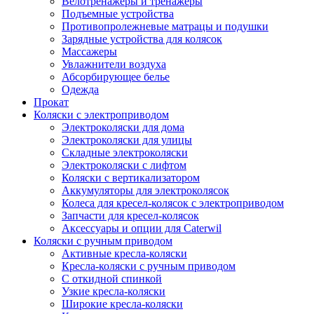
Велотренажеры и тренажеры
Подъемные устройства
Противопролежневые матрацы и подушки
Зарядные устройства для колясок
Массажеры
Увлажнители воздуха
Абсорбирующее белье
Одежда
Прокат
Коляски с электроприводом
Электроколяски для дома
Электроколяски для улицы
Складные электроколяски
Электроколяски с лифтом
Коляски с вертикализатором
Аккумуляторы для электроколясок
Колеса для кресел-колясок с электроприводом
Запчасти для кресел-колясок
Аксессуары и опции для Caterwil
Коляски с ручным приводом
Активные кресла-коляски
Кресла-коляски с ручным приводом
С откидной спинкой
Узкие кресла-коляски
Широкие кресла-коляски