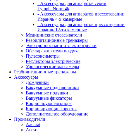
- Аксессуары для аппаратов серии
LymphaNorm 4k
- Аксессуары для аппаратов прессотерапии
Израиль 4-х камерные
- Аксессуары для аппаратов прессотерапии
Израиль 12-ти камерные
Медицинские отсасыватели
Реабилитационные тренажеры
Электропростыни и электрогрелки
Обеззараживатели воздуха
Пульсоксиметры
Рефлекторы электрические
Урологические массажеры
Реабилитационные тренажеры
Аксессуары
Дождевики
Вакуумные подголовники
Вакуумные подушки
Вакуумные фиксаторы
Корригирующая опора
Корригирующие корсеты
Дополнительное оборудование
Производители
Aacurat
Aceso