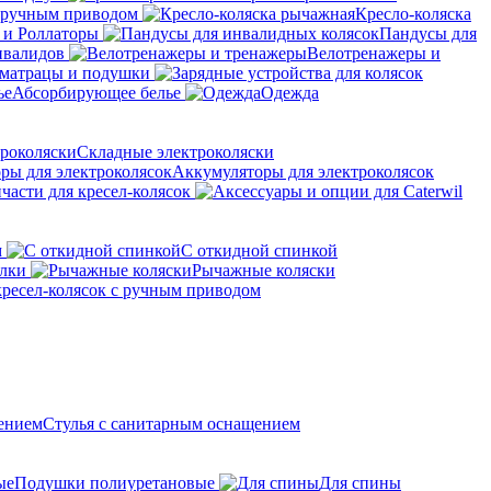
с ручным приводом
Кресло-коляска
 и Роллаторы
Пандусы для
нвалидов
Велотренажеры и
матрацы и подушки
Абсорбирующее белье
Одежда
Складные электроколяски
Аккумуляторы для электроколясок
части для кресел-колясок
м
С откидной спинкой
алки
Рычажные коляски
кресел-колясок с ручным приводом
Стулья с санитарным оснащением
Подушки полиуретановые
Для спины