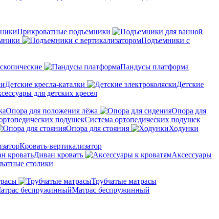
Прикроватные подъемники
мники
Подъемники с
скопические
Пандусы платформа
Детские кресла-каталки
Детские
сессуары для детских кресел
Опора для положения лёжа
Опора для
Система ортопедических подушек
Опора для стояния
Ходунки
Кровать-вертикализатор
Диван кровать
Аксессуары
ватные столики
трасы
Трубчатые матрасы
Матрас беспружинный