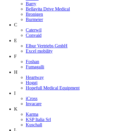
Barry
Bellavita Drive Medical
Bronigen
Burmeier
C
Caterwil
Convaid
E
Elbur Vertriebs GmbH
Excel mobility
F
Foshan
Fumagalli
H
Heartway
Hoggi
Hopefull Medical Equipment
I
iCross
Invacare
K
Karma
KSP Italia Srl
Kuschall
L