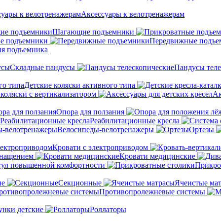
Аксессуары к велотренажерам
Шагающие подъемники
е подъемники
Передвижные подъе
ля подъемника
Складные пандусы
Пандусы теле
Детские коляски активного типа
 коляски с вертикализатором
Ак
Опора для ползания
Реабилитационные кресла
Велосипеды-велотренажеры
Ортезы
Кровати с электроприводом
снащением
Кровати медицинские
тул повышенной комфортности
Прикро
ые
Секционные
Ячеистые ма
Противопролежневые системы
унки детские
Роллаторы