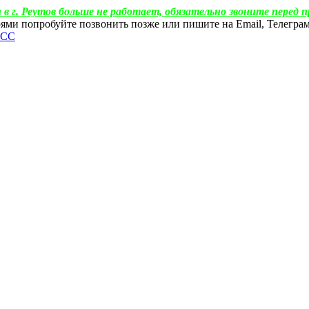
 в г. Реутов больше не работает, обязательно звоните перед п
ебоями попробуйте позвонить позже или пишите на Email, Телегр
ФСС