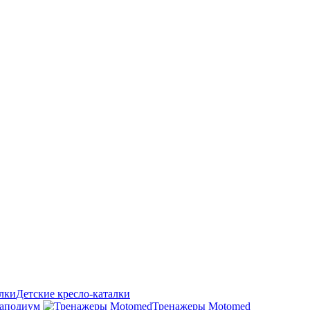
Детские кресло-каталки
аподиум
Тренажеры Motomed