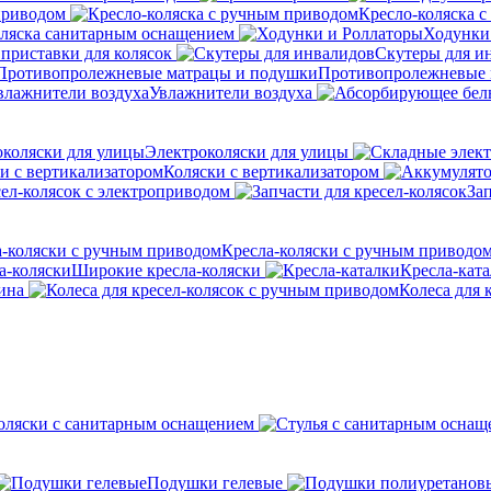
приводом
Кресло-коляска 
оляска санитарным оснащением
Ходунки
приставки для колясок
Скутеры для и
Противопролежневые 
Увлажнители воздуха
Электроколяски для улицы
Коляски с вертикализатором
сел-колясок с электроприводом
Зап
Кресла-коляски с ручным приводо
Широкие кресла-коляски
Кресла-кат
ина
Колеса для 
оляски с санитарным оснащением
Подушки гелевые