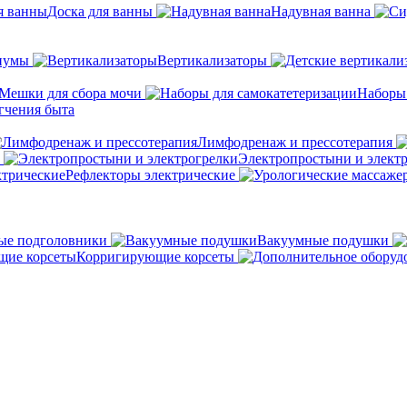
Доска для ванны
Надувная ванна
иумы
Вертикализаторы
Мешки для сбора мочи
Наборы
гчения быта
Лимфодренаж и прессотерапия
Электропростыни и элект
Рефлекторы электрические
ые подголовники
Вакуумные подушки
Корригирующие корсеты