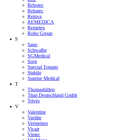
Rebotec
Rehatec
Reinva
REMEDICA
Remetex
Roho Group
S
Sano
Schwalbe
SGMedical
Sorg
Special Tomato
Stabilo
Sunrise Medical
T
Thomashilfen
Titan Deutschland Gmbh
Trives
V
Valentine
Varilite
Vermeiren
Vicair
Vimec