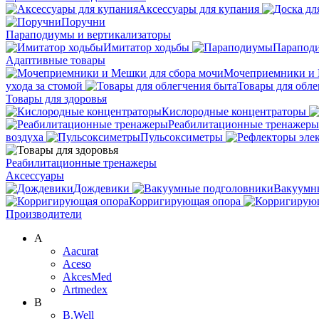
Аксессуары для купания
Поручни
Параподиумы и вертикализаторы
Имитатор ходьбы
Парапод
Адаптивные товары
Мочеприемники и 
ухода за стомой
Товары для обле
Товары для здоровья
Кислородные концентраторы
Реабилитационные тренажеры
воздуха
Пульсоксиметры
Реабилитационные тренажеры
Аксессуары
Дождевики
Вакуумн
Корригирующая опора
Производители
A
Aacurat
Aceso
AkcesMed
Artmedex
B
B.Well