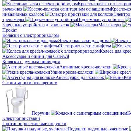
Кресло-коляска с электро
рычажная
Кресло-к
инвалидных колясок
Электро 
тренажеры
Подъемные устройства
Зарядные устройства для колясок
Массажеры
Прокат
Коляски с электроприводом
Электроколяски для дома
Электроколяски с лифтом
Колеса для кре
Аксессуары и опции для Caterwil
Коляски с ручным приводом
Активные кресла-коляски
Узкие кресла-коляски
Аксессуары для колясок
Рез
С санитарным оснащением
Поручни
К
Электроприставки
Противопролежневые подушки
Подушки надувные, ячеистые