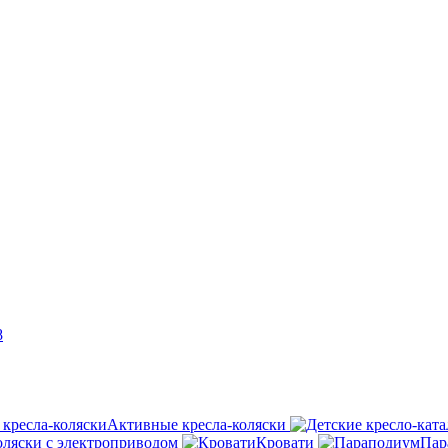
8
Активные кресла-коляски
оляски с электроприводом
Кровати
Пар