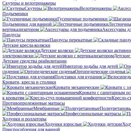
Скутеры и велотренажеры
Скутеры
Велотренажеры
Подъемники
Гусеничные подъемники
Подъемники для ванной
Лестничны
вертикализатором
Аксессуары д
Пандусы
Пандусы перекатные
Детские кресла-коляски
Детские коляски
электроколяски
Детские
Детские средства реабилитации
Имитатор ходьбы для детей
сидения
Ортопедические сиденья
Подставки для купания
Кровати, кресла и столики
Кровати механические
Кровати с санитарным о
к кроватям
Кресло-с
Противопролежневые матрасы
Мембранные
Полиуретанов
Профессиональные матрасы
Ходунки и роллаторы
Ходунки взрослые
Ход
Приспособления для ванной