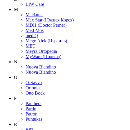
LIW Care
M
Maclaren
Max Star (Южная Корея)
MDH (Doctor Perner)
Med-Mos
mediQ
Mego Afek (Израиль)
MET
Meyra Ortopedia
MyWam (Польша)
N
Nuova Blandino
Nuova Blandino
O
O-Savva
Ortonica
Otto Bock
P
Panthera
Pardo
Patron
Puntukas
R
R82