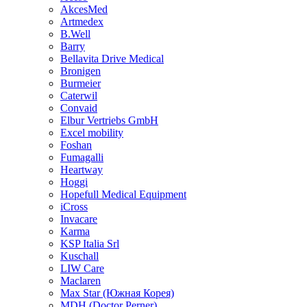
AkcesMed
Artmedex
B.Well
Barry
Bellavita Drive Medical
Bronigen
Burmeier
Caterwil
Convaid
Elbur Vertriebs GmbH
Excel mobility
Foshan
Fumagalli
Heartway
Hoggi
Hopefull Medical Equipment
iCross
Invacare
Karma
KSP Italia Srl
Kuschall
LIW Care
Maclaren
Max Star (Южная Корея)
MDH (Doctor Perner)