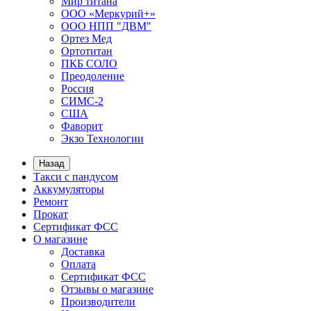
Мир титана
ООО «Меркурий+»
ООО НПП "ДВМ"
Ортез Мед
Ортотитан
ПКБ СОЛО
Преодоление
Россия
СИМС-2
США
Фаворит
Экзо Технологии
Назад
Такси с пандусом
Аккумуляторы
Ремонт
Прокат
Сертификат ФСС
О магазине
Доставка
Оплата
Сертификат ФСС
Отзывы о магазине
Производители