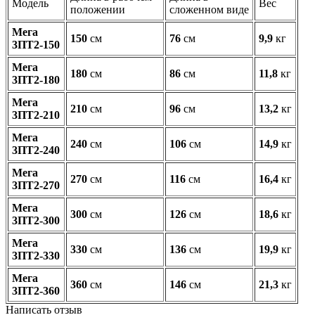
Модель
Вес
положении
сложенном виде
Мега
150
cм
76
cм
9,9
кг
3ПТ2-150
Мега
180
cм
86
cм
11,8
кг
3ПТ2-180
Мега
210
cм
96
cм
13,2
кг
3ПТ2-210
Мега
240
cм
106
cм
14,9
кг
3ПТ2-240
Мега
270
cм
116
cм
16,4
кг
3ПТ2-270
Мега
300
cм
126
cм
18,6
кг
3ПТ2-300
Мега
330
cм
136
cм
19,9
кг
3ПТ2-330
Мега
360
cм
146
cм
21,3
кг
3ПТ2-360
Написать отзыв