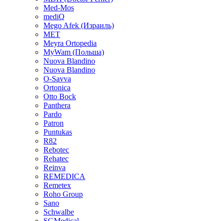
Med-Mos
mediQ
Mego Afek (Израиль)
MET
Meyra Ortopedia
MyWam (Польша)
Nuova Blandino
Nuova Blandino
O-Savva
Ortonica
Otto Bock
Panthera
Pardo
Patron
Puntukas
R82
Rebotec
Rehatec
Reinva
REMEDICA
Remetex
Roho Group
Sano
Schwalbe
SGMedical