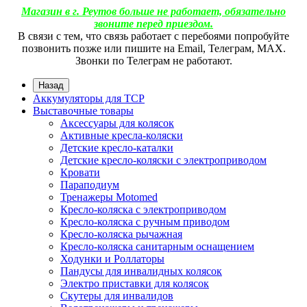
Магазин в г. Реутов больше не работает, обязательно
звоните перед приездом.
В связи с тем, что связь работает с перебоями попробуйте
позвонить позже или пишите на Email, Телеграм, МАХ.
Звонки по Телеграм не работают.
Назад
Аккумуляторы для ТСР
Выставочные товары
Аксессуары для колясок
Активные кресла-коляски
Детские кресло-каталки
Детские кресло-коляски с электроприводом
Кровати
Параподиум
Тренажеры Motomed
Кресло-коляска с электроприводом
Кресло-коляска с ручным приводом
Кресло-коляска рычажная
Кресло-коляска санитарным оснащением
Ходунки и Роллаторы
Пандусы для инвалидных колясок
Электро приставки для колясок
Скутеры для инвалидов