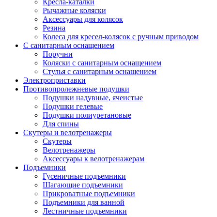
Кресла-каталки
Рычажные коляски
Аксессуары для колясок
Резина
Колеса для кресел-колясок с ручным приводом
С санитарным оснащением
Поручни
Коляски с санитарным оснащением
Стулья с санитарным оснащением
Электроприставки
Противопролежневые подушки
Подушки надувные, ячеистые
Подушки гелевые
Подушки полиуретановые
Для спины
Скутеры и велотренажеры
Скутеры
Велотренажеры
Аксессуары к велотренажерам
Подъемники
Гусеничные подъемники
Шагающие подъемники
Прикроватные подъемники
Подъемники для ванной
Лестничные подъемники