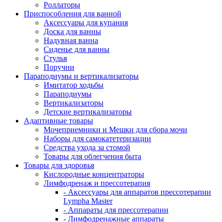
Роллаторы
Приспособления для ванной
Аксессуары для купания
Доска для ванны
Надувная ванна
Сиденье для ванны
Стулья
Поручни
Параподиумы и вертикализаторы
Имитатор ходьбы
Параподиумы
Вертикализаторы
Детские вертикализаторы
Адаптивные товары
Мочеприемники и Мешки для сбора мочи
Наборы для самокатетеризации
Средства ухода за стомой
Товары для облегчения быта
Товары для здоровья
Кислородные концентраторы
Лимфодренаж и прессотерапия
- Аксессуары для аппаратов прессотерапии
Lympha Master
- Аппараты для прессотерапии
- Лимфодренажные аппараты