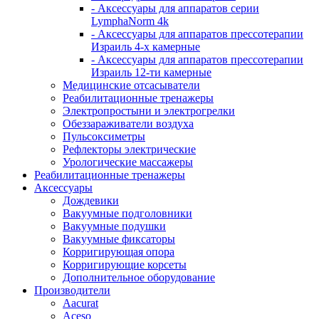
- Аксессуары для аппаратов серии
LymphaNorm 4k
- Аксессуары для аппаратов прессотерапии
Израиль 4-х камерные
- Аксессуары для аппаратов прессотерапии
Израиль 12-ти камерные
Медицинские отсасыватели
Реабилитационные тренажеры
Электропростыни и электрогрелки
Обеззараживатели воздуха
Пульсоксиметры
Рефлекторы электрические
Урологические массажеры
Реабилитационные тренажеры
Аксессуары
Дождевики
Вакуумные подголовники
Вакуумные подушки
Вакуумные фиксаторы
Корригирующая опора
Корригирующие корсеты
Дополнительное оборудование
Производители
Aacurat
Aceso