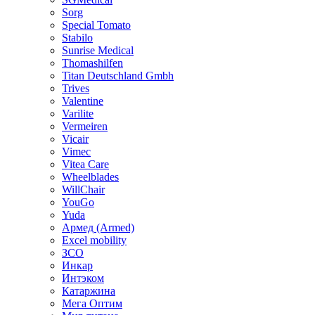
Sorg
Special Tomato
Stabilo
Sunrise Medical
Thomashilfen
Titan Deutschland Gmbh
Trives
Valentine
Varilite
Vermeiren
Vicair
Vimec
Vitea Care
Wheelblades
WillChair
YouGo
Yuda
Армед (Armed)
Еxcel mobility
ЗСО
Инкар
Интэком
Катаржина
Мега Оптим