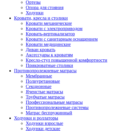
Ортезы
Опора для стояния
Ходунки
Кровати, кресла и столики
Кровати механические
Кровати с электроприводом
Кровать-вертикализатор
Кровати с санитарным оснащением
Кровати медицинские
Диван кровать
Аксессуары к кроватям
Кресло-стул повышенной комфортности
Прикроватные столики
Противопролежневые матрасы
Мембранные
Полиуретановые
Секционные
Ячеистые матрасы
Трубчатые матрасы
Профессиональные матрасы
Противопролежневые системы
Матрас беспружинный
Ходунки и роллаторы
Ходунки взрослые
Ходунки детские