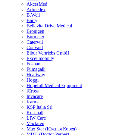
AkcesMed
Artmedex
B.Well
Barry
Bellavita Drive Medical
Bronigen
Burmeier
Caterwil
Convaid
Elbur Vertriebs GmbH
Excel mobility
Foshan
Fumagalli
Heartway
Hoggi
Hopefull Medical Equipment
iCross
Invacare
Karma
KSP Italia Srl
Kuschall
LIW Care
Maclaren
Max Star (Южная Корея)
MDH (Doctor Perner)