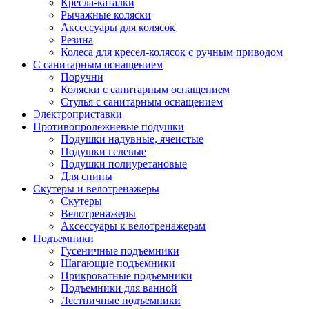
Кресла-каталки
Рычажные коляски
Аксессуары для колясок
Резина
Колеса для кресел-колясок с ручным приводом
С санитарным оснащением
Поручни
Коляски с санитарным оснащением
Стулья с санитарным оснащением
Электроприставки
Противопролежневые подушки
Подушки надувные, ячеистые
Подушки гелевые
Подушки полиуретановые
Для спины
Скутеры и велотренажеры
Скутеры
Велотренажеры
Аксессуары к велотренажерам
Подъемники
Гусеничные подъемники
Шагающие подъемники
Прикроватные подъемники
Подъемники для ванной
Лестничные подъемники