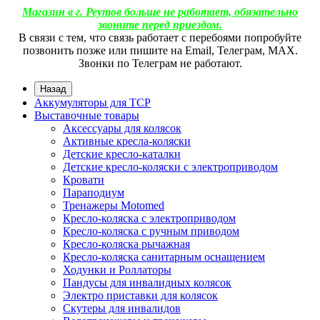
Магазин в г. Реутов больше не работает, обязательно
звоните перед приездом.
В связи с тем, что связь работает с перебоями попробуйте
позвонить позже или пишите на Email, Телеграм, МАХ.
Звонки по Телеграм не работают.
Назад
Аккумуляторы для ТСР
Выставочные товары
Аксессуары для колясок
Активные кресла-коляски
Детские кресло-каталки
Детские кресло-коляски с электроприводом
Кровати
Параподиум
Тренажеры Motomed
Кресло-коляска с электроприводом
Кресло-коляска с ручным приводом
Кресло-коляска рычажная
Кресло-коляска санитарным оснащением
Ходунки и Роллаторы
Пандусы для инвалидных колясок
Электро приставки для колясок
Скутеры для инвалидов