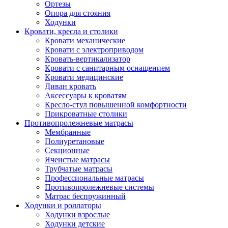
Ортезы
Опора для стояния
Ходунки
Кровати, кресла и столики
Кровати механические
Кровати с электроприводом
Кровать-вертикализатор
Кровати с санитарным оснащением
Кровати медицинские
Диван кровать
Аксессуары к кроватям
Кресло-стул повышенной комфортности
Прикроватные столики
Противопролежневые матрасы
Мембранные
Полиуретановые
Секционные
Ячеистые матрасы
Трубчатые матрасы
Профессиональные матрасы
Противопролежневые системы
Матрас беспружинный
Ходунки и роллаторы
Ходунки взрослые
Ходунки детские