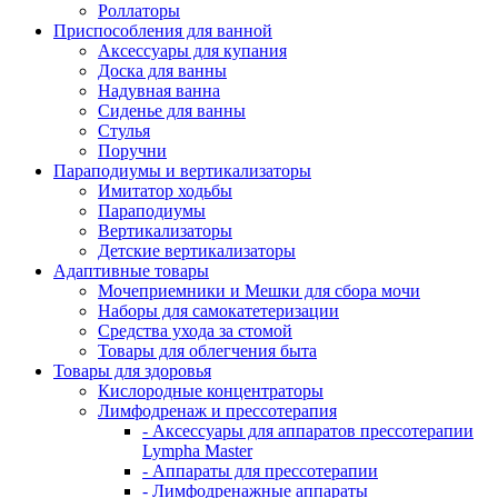
Роллаторы
Приспособления для ванной
Аксессуары для купания
Доска для ванны
Надувная ванна
Сиденье для ванны
Стулья
Поручни
Параподиумы и вертикализаторы
Имитатор ходьбы
Параподиумы
Вертикализаторы
Детские вертикализаторы
Адаптивные товары
Мочеприемники и Мешки для сбора мочи
Наборы для самокатетеризации
Средства ухода за стомой
Товары для облегчения быта
Товары для здоровья
Кислородные концентраторы
Лимфодренаж и прессотерапия
- Аксессуары для аппаратов прессотерапии
Lympha Master
- Аппараты для прессотерапии
- Лимфодренажные аппараты