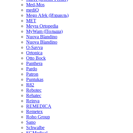
Med-Mos
mediQ
Mego Afek (Израиль)
MET
Meyra Ortopedia
MyWam (Польша)
Nuova Blandino
Nuova Blandino
O-Savva
Ortonica
Otto Bock
Panthera
Pardo
Patron
Puntukas
R82
Rebotec
Rehatec
Reinva
REMEDICA
Remetex
Roho Group
Sano
Schwalbe
SGMedical