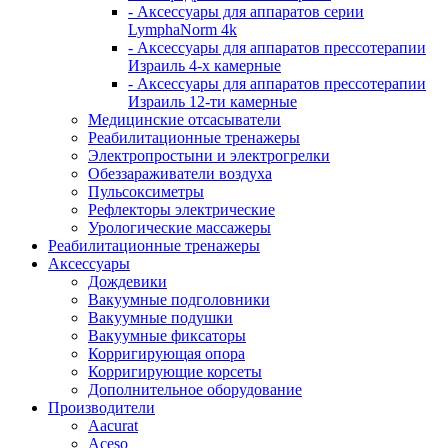
- Аксессуары для аппаратов серии
LymphaNorm 4k
- Аксессуары для аппаратов прессотерапии
Израиль 4-х камерные
- Аксессуары для аппаратов прессотерапии
Израиль 12-ти камерные
Медицинские отсасыватели
Реабилитационные тренажеры
Электропростыни и электрогрелки
Обеззараживатели воздуха
Пульсоксиметры
Рефлекторы электрические
Урологические массажеры
Реабилитационные тренажеры
Аксессуары
Дождевики
Вакуумные подголовники
Вакуумные подушки
Вакуумные фиксаторы
Корригирующая опора
Корригирующие корсеты
Дополнительное оборудование
Производители
Aacurat
Aceso