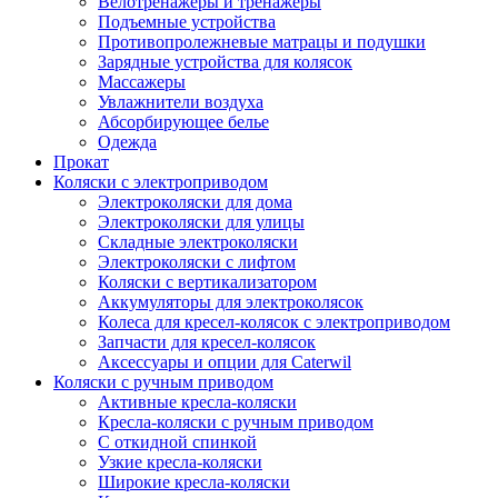
Велотренажеры и тренажеры
Подъемные устройства
Противопролежневые матрацы и подушки
Зарядные устройства для колясок
Массажеры
Увлажнители воздуха
Абсорбирующее белье
Одежда
Прокат
Коляски с электроприводом
Электроколяски для дома
Электроколяски для улицы
Складные электроколяски
Электроколяски с лифтом
Коляски с вертикализатором
Аккумуляторы для электроколясок
Колеса для кресел-колясок с электроприводом
Запчасти для кресел-колясок
Аксессуары и опции для Caterwil
Коляски с ручным приводом
Активные кресла-коляски
Кресла-коляски с ручным приводом
С откидной спинкой
Узкие кресла-коляски
Широкие кресла-коляски