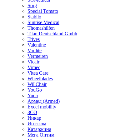
Sorg
Special Tomato
Stabilo
Sunrise Medical
Thomashilfen
Titan Deutschland Gmbh
Trives
Valentine
Varilite
Vermeiren
Vicair
Vimec
Vitea Care
Wheelblades
WillChair
YouGo
Yuda
Армед (Armed)
Еxcel mobility
ЗСО
Инкар
Интэком
Катаржина
Мега Оптим