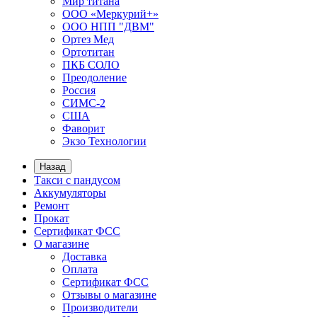
Мир титана
ООО «Меркурий+»
ООО НПП "ДВМ"
Ортез Мед
Ортотитан
ПКБ СОЛО
Преодоление
Россия
СИМС-2
США
Фаворит
Экзо Технологии
Назад
Такси с пандусом
Аккумуляторы
Ремонт
Прокат
Сертификат ФСС
О магазине
Доставка
Оплата
Сертификат ФСС
Отзывы о магазине
Производители