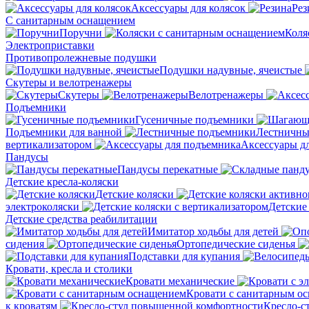
Аксессуары для колясок
Рез
С санитарным оснащением
Поручни
Коля
Электроприставки
Противопролежневые подушки
Подушки надувные, ячеистые
Скутеры и велотренажеры
Скутеры
Велотренажеры
Подъемники
Гусеничные подъемники
Подъемники для ванной
Лестничны
вертикализатором
Аксессуары д
Пандусы
Пандусы перекатные
Детские кресла-коляски
Детские коляски
электроколяски
Детские
Детские средства реабилитации
Имитатор ходьбы для детей
сидения
Ортопедические сиденья
Подставки для купания
Кровати, кресла и столики
Кровати механические
Кровати с санитарным о
к кроватям
Кресло-с