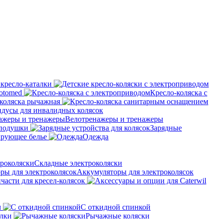
 кресло-каталки
otomed
Кресло-коляска с
коляска рычажная
дусы для инвалидных колясок
Велотренажеры и тренажеры
 подушки
Зарядные
рующее белье
Одежда
Складные электроколяски
Аккумуляторы для электроколясок
части для кресел-колясок
м
С откидной спинкой
алки
Рычажные коляски