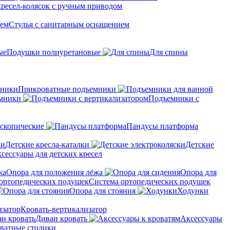
кресел-колясок с ручным приводом
Стулья с санитарным оснащением
Подушки полиуретановые
Для спины
Прикроватные подъемники
мники
Подъемники с
скопические
Пандусы платформа
Детские кресла-каталки
Детские
сессуары для детских кресел
Опора для положения лёжа
Опора для
Система ортопедических подушек
Опора для стояния
Ходунки
Кровать-вертикализатор
Диван кровать
Аксессуары
ватные столики