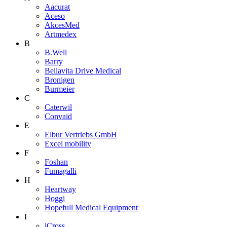
Aacurat
Aceso
AkcesMed
Artmedex
B
B.Well
Barry
Bellavita Drive Medical
Bronigen
Burmeier
C
Caterwil
Convaid
E
Elbur Vertriebs GmbH
Excel mobility
F
Foshan
Fumagalli
H
Heartway
Hoggi
Hopefull Medical Equipment
I
iCross