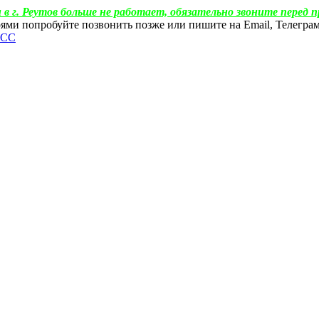
 в г. Реутов больше не работает, обязательно звоните перед п
ебоями попробуйте позвонить позже или пишите на Email, Телегр
ФСС