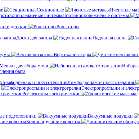
ые
Секционные
Ячеистые ма
Противопролежневые системы
унки детские
Роллаторы
Доска для ванны
Надувная ванна
иумы
Вертикализаторы
Мешки для сбора мочи
Наборы
гчения быта
Лимфодренаж и прессотерапия
Электропростыни и элект
Рефлекторы электрические
ые подголовники
Вакуумные подушки
Корригирующие корсеты