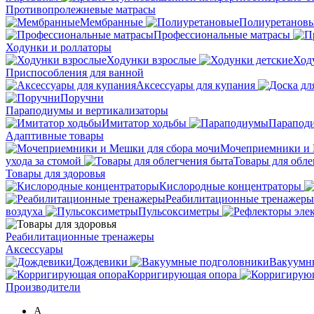
Противопролежневые матрасы
Мембранные
Полиуретанов
Профессиональные матрасы
Ходунки и роллаторы
Ходунки взрослые
Ход
Приспособления для ванной
Аксессуары для купания
Поручни
Параподиумы и вертикализаторы
Имитатор ходьбы
Парапод
Адаптивные товары
Мочеприемники и 
ухода за стомой
Товары для обле
Товары для здоровья
Кислородные концентраторы
Реабилитационные тренажеры
воздуха
Пульсоксиметры
Реабилитационные тренажеры
Аксессуары
Дождевики
Вакуумн
Корригирующая опора
Производители
A