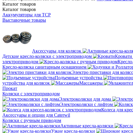
Каталог
товаров
Каталог
товаров
Аккумуляторы для ТСР
Выставочные товары
Аксессуары для колясок
Детские кресло-коляски с электроприводом
Кровати
электроприводом
Кресло
Кресло-коляска санитарным оснащением
Электро приставки для коляс
Подъемные устройства
устройства для колясок
Массажеры
Прокат
Коляски с электроприводом
Электроколяски для дома
Электроколяски с лифтом
Колеса для кре
Аксессуары и опции для Caterwil
Коляски с ручным приводом
Активные кресла-коляски
Узкие кресла-коляски