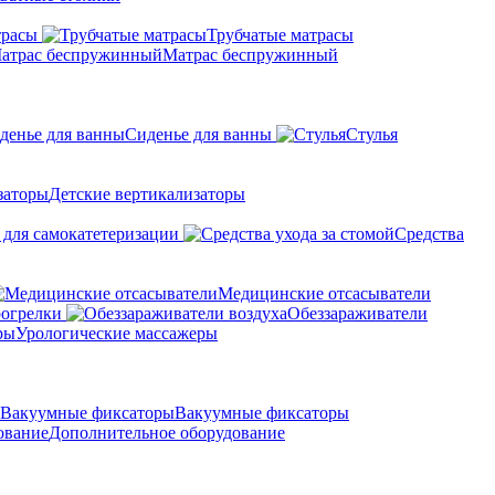
трасы
Трубчатые матрасы
Матрас беспружинный
Сиденье для ванны
Стулья
Детские вертикализаторы
 для самокатетеризации
Средства
Медицинские отсасыватели
рогрелки
Обеззараживатели
Урологические массажеры
Вакуумные фиксаторы
Дополнительное оборудование