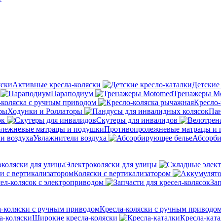
Активные кресла-коляски
Детские
Параподиум
Тренажеры M
-коляска с ручным приводом
Кресло-
Ходунки и Роллаторы
Пан
ок
Скутеры для инвалидов
Противопролежневые матрацы и
Увлажнители воздуха
Абсорби
Электроколяски для улицы
Коляски с вертикализатором
сел-колясок с электроприводом
Зап
Кресла-коляски с ручным приводо
Широкие кресла-коляски
Кресла-кат