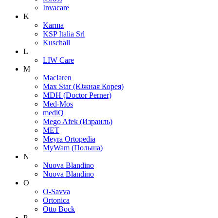
Invacare
K
Karma
KSP Italia Srl
Kuschall
L
LIW Care
M
Maclaren
Max Star (Южная Корея)
MDH (Doctor Perner)
Med-Mos
mediQ
Mego Afek (Израиль)
MET
Meyra Ortopedia
MyWam (Польша)
N
Nuova Blandino
Nuova Blandino
O
O-Savva
Ortonica
Otto Bock
P