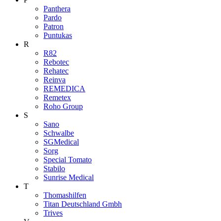
Panthera
Pardo
Patron
Puntukas
R
R82
Rebotec
Rehatec
Reinva
REMEDICA
Remetex
Roho Group
S
Sano
Schwalbe
SGMedical
Sorg
Special Tomato
Stabilo
Sunrise Medical
T
Thomashilfen
Titan Deutschland Gmbh
Trives