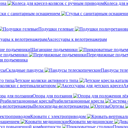
ина
Колеса для 
ски с санитарным оснащением
Подушки гелевые
Аксессуары к велотренажерам
Шагающие подъемники
е подъемники
Передвижные подъе
ля подъемника
Складные пандусы
Пандусы теле
Детские коляски активного типа
 коляски с вертикализатором
Ак
Опора для ползания
Реабилитационные кресла
Велосипеды-велотренажеры
Ортезы
Кровати с электроприводом
снащением
Кровати медицинские
тул повышенной комфортности
Прикро