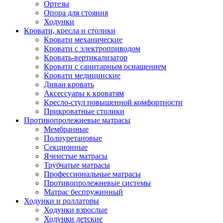
Ортезы
Опора для стояния
Ходунки
Кровати, кресла и столики
Кровати механические
Кровати с электроприводом
Кровать-вертикализатор
Кровати с санитарным оснащением
Кровати медицинские
Диван кровать
Аксессуары к кроватям
Кресло-стул повышенной комфортности
Прикроватные столики
Противопролежневые матрасы
Мембранные
Полиуретановые
Секционные
Ячеистые матрасы
Трубчатые матрасы
Профессиональные матрасы
Противопролежневые системы
Матрас беспружинный
Ходунки и роллаторы
Ходунки взрослые
Ходунки детские