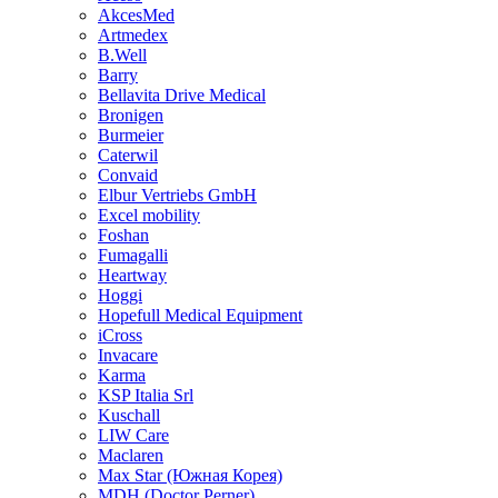
AkcesMed
Artmedex
B.Well
Barry
Bellavita Drive Medical
Bronigen
Burmeier
Caterwil
Convaid
Elbur Vertriebs GmbH
Excel mobility
Foshan
Fumagalli
Heartway
Hoggi
Hopefull Medical Equipment
iCross
Invacare
Karma
KSP Italia Srl
Kuschall
LIW Care
Maclaren
Max Star (Южная Корея)
MDH (Doctor Perner)