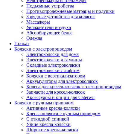
Велотренажеры и тренажеры
Подъемные устройства
Противопролежневые матрацы и подушки
Зарядные устройства для колясок
Массажеры
Увлажнители воздуха
Абсорбирующее белье
Одежда
Прокат
Коляски с электроприводом
Электроколяски для дома
Электроколяски для улицы
Складные электроколяски
Электроколяски с лифтом
Коляски с вертикализатором
Аккумуляторы для электроколясок
Колеса для кресел-колясок с электроприводом
Запчасти для кресел-колясок
Аксессуары и опции для Caterwil
Коляски с ручным приводом
Активные кресла-коляски
Кресла-коляски с ручным приводом
С откидной спинкой
Узкие кресла-коляски
Широкие кресла-коляски