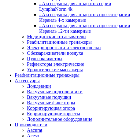
- Аксессуары для аппаратов серии
LymphaNorm 4k
- Аксессуары для аппаратов прессотерапии
Израиль 4-х камерные
- Аксессуары для аппаратов прессотерапии
Израиль 12-ти камерные
Медицинские отсасыватели
Реабилитационные тренажеры
Электропростыни и электрогрелки
Обеззараживатели воздуха
Пульсоксиметры
Рефлекторы электрические
Урологические массажеры
Реабилитационные тренажеры
Аксессуары
Дождевики
Вакуумные подголовники
Вакуумные подушки
Вакуумные фиксаторы
Корригирующая опора
Корригирующие корсеты
Дополнительное оборудование
Производители
Aacurat
Aceso