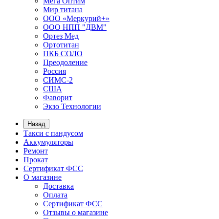
Мега Оптим
Мир титана
ООО «Меркурий+»
ООО НПП "ДВМ"
Ортез Мед
Ортотитан
ПКБ СОЛО
Преодоление
Россия
СИМС-2
США
Фаворит
Экзо Технологии
Назад
Такси с пандусом
Аккумуляторы
Ремонт
Прокат
Сертификат ФСС
О магазине
Доставка
Оплата
Сертификат ФСС
Отзывы о магазине