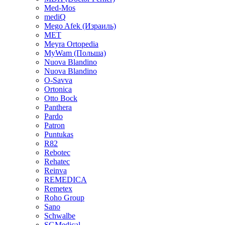
Med-Mos
mediQ
Mego Afek (Израиль)
MET
Meyra Ortopedia
MyWam (Польша)
Nuova Blandino
Nuova Blandino
O-Savva
Ortonica
Otto Bock
Panthera
Pardo
Patron
Puntukas
R82
Rebotec
Rehatec
Reinva
REMEDICA
Remetex
Roho Group
Sano
Schwalbe
SGMedical