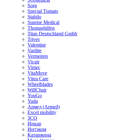
Sorg
Special Tomato
Stabilo
Sunrise Medical
Thomashilfen
Titan Deutschland Gmbh
Trives
Valentine
Varilite
Vermeiren
Vicair
Vimec
VitaMove
Vitea Care
Wheelblades
WillChair
YouGo
Yuda
Армед (Armed)
Еxcel mobility
ЗСО
Инкар
Интэком
Катаржина