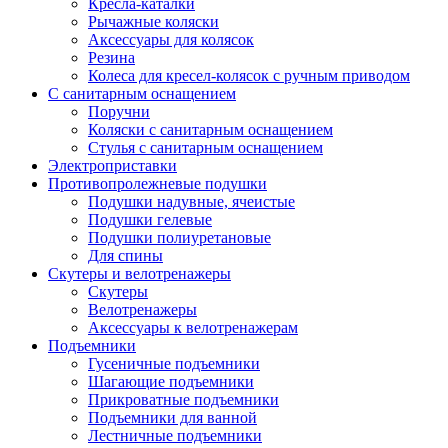
Кресла-каталки
Рычажные коляски
Аксессуары для колясок
Резина
Колеса для кресел-колясок с ручным приводом
С санитарным оснащением
Поручни
Коляски с санитарным оснащением
Стулья с санитарным оснащением
Электроприставки
Противопролежневые подушки
Подушки надувные, ячеистые
Подушки гелевые
Подушки полиуретановые
Для спины
Скутеры и велотренажеры
Скутеры
Велотренажеры
Аксессуары к велотренажерам
Подъемники
Гусеничные подъемники
Шагающие подъемники
Прикроватные подъемники
Подъемники для ванной
Лестничные подъемники