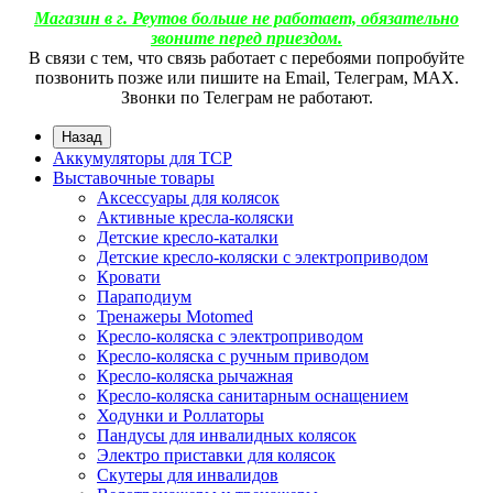
Магазин в г. Реутов больше не работает, обязательно
звоните перед приездом.
В связи с тем, что связь работает с перебоями попробуйте
позвонить позже или пишите на Email, Телеграм, МАХ.
Звонки по Телеграм не работают.
Назад
Аккумуляторы для ТСР
Выставочные товары
Аксессуары для колясок
Активные кресла-коляски
Детские кресло-каталки
Детские кресло-коляски с электроприводом
Кровати
Параподиум
Тренажеры Motomed
Кресло-коляска с электроприводом
Кресло-коляска с ручным приводом
Кресло-коляска рычажная
Кресло-коляска санитарным оснащением
Ходунки и Роллаторы
Пандусы для инвалидных колясок
Электро приставки для колясок
Скутеры для инвалидов