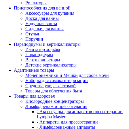
Роллаторы
Приспособления для ванной
Аксессуары для купания
Доска для ванны
Надувная ванна
Сиденье для ванны
Стулья
Поручни
Параподиумы и вертикализаторы
Имитатор ходьбы
Параподиумы
Вертикализаторы
Детские вертикализаторы
Адаптивные товары
Мочеприемники и Мешки для сбора мочи
Наборы для самокатетеризации
Средства ухода за стомой
Товары для облегчения быта
Товары для здоровья
Кислородные концентраторы
Лимфодренаж и прессотерапия
- Аксессуары для аппаратов прессотерапии
Lympha Master
- Аппараты для прессотерапии
- Лимфодренажные аппараты