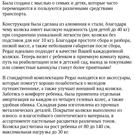
Была создана с мыслью о семьях и детях, которые часто
перемещаются и пользуются различными средствами
транспорта.
Конструкция была сделана из алюминия и стали, благодаря
чему коляска имеет высокую надежность (для детей до 40 кг)
при сохранении уникальной легкости (вес коляски без
подставок для ног 10 кг). Благодаря простоте сбора и разбора,
низкой массе, а также небольшим габаритам после сбора,
Pegaz идеально подходит в качестве Вашей каждодневной
коляски. Теперь визит с ребенком в приемную комнату врача,
путь на реабилитацию или в детский сад, выход за покупками
или совместные каникулы станут более приятными!
В стандартной комплектации Pegaz находятся все аксессуары,
которые помогут хорошо позаботиться о молодом
путешественнике, а также улучшат внешний вид коляски.
Заботясь о комфорте ребенка, была применена отдельная
амортизация на каждом из четырех гелевых колес, а также
удобная обивка. Складная рама изготовлена из прочных
металлических деталей. Покрытие коляски выполнено из
износо- и влагостойкого синтетического материала, в
ассортименте пастельные расцветки различных тонов.
Коляска рассчитана на рост ребенка от 80 до 140 см,
максимальная нагрузка до 30 кг.