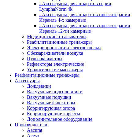
- Аксессуары для аппаратов серии
LymphaNorm 4k
- Аксессуары для аппаратов прессотерапии
Израиль 4-х камерные
- Аксессуары для аппаратов прессотерапии
Израиль 12-ти камерные
Медицинские отсасыватели
Реабилитационные тренажеры
Электропростыни и электрогрелки
Обеззараживатели воздуха
Пульсоксиметры
Рефлекторы электрические
Урологические массажеры
Реабилитационные тренажеры
Аксессуары
Дождевики
Вакуумные подголовники
Вакуумные подушки
Вакуумные фиксаторы
Корригирующая опора
Корригирующие корсеты
Дополнительное оборудование
Производители
Aacurat
Aceso