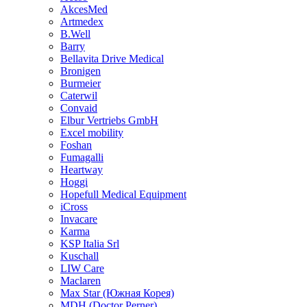
AkcesMed
Artmedex
B.Well
Barry
Bellavita Drive Medical
Bronigen
Burmeier
Caterwil
Convaid
Elbur Vertriebs GmbH
Excel mobility
Foshan
Fumagalli
Heartway
Hoggi
Hopefull Medical Equipment
iCross
Invacare
Karma
KSP Italia Srl
Kuschall
LIW Care
Maclaren
Max Star (Южная Корея)
MDH (Doctor Perner)