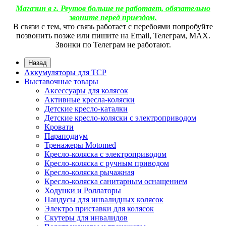
Магазин в г. Реутов больше не работает, обязательно
звоните перед приездом.
В связи с тем, что связь работает с перебоями попробуйте
позвонить позже или пишите на Email, Телеграм, МАХ.
Звонки по Телеграм не работают.
Назад
Аккумуляторы для ТСР
Выставочные товары
Аксессуары для колясок
Активные кресла-коляски
Детские кресло-каталки
Детские кресло-коляски с электроприводом
Кровати
Параподиум
Тренажеры Motomed
Кресло-коляска с электроприводом
Кресло-коляска с ручным приводом
Кресло-коляска рычажная
Кресло-коляска санитарным оснащением
Ходунки и Роллаторы
Пандусы для инвалидных колясок
Электро приставки для колясок
Скутеры для инвалидов