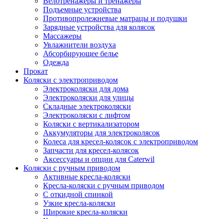
Велотренажеры и тренажеры
Подъемные устройства
Противопролежневые матрацы и подушки
Зарядные устройства для колясок
Массажеры
Увлажнители воздуха
Абсорбирующее белье
Одежда
Прокат
Коляски с электроприводом
Электроколяски для дома
Электроколяски для улицы
Складные электроколяски
Электроколяски с лифтом
Коляски с вертикализатором
Аккумуляторы для электроколясок
Колеса для кресел-колясок с электроприводом
Запчасти для кресел-колясок
Аксессуары и опции для Caterwil
Коляски с ручным приводом
Активные кресла-коляски
Кресла-коляски с ручным приводом
С откидной спинкой
Узкие кресла-коляски
Широкие кресла-коляски