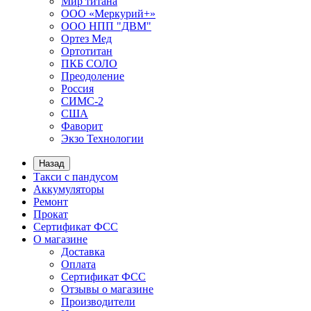
Мир титана
ООО «Меркурий+»
ООО НПП "ДВМ"
Ортез Мед
Ортотитан
ПКБ СОЛО
Преодоление
Россия
СИМС-2
США
Фаворит
Экзо Технологии
Назад
Такси с пандусом
Аккумуляторы
Ремонт
Прокат
Сертификат ФСС
О магазине
Доставка
Оплата
Сертификат ФСС
Отзывы о магазине
Производители