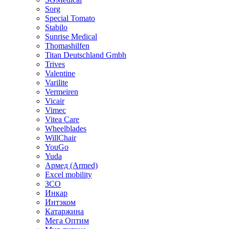
Sorg
Special Tomato
Stabilo
Sunrise Medical
Thomashilfen
Titan Deutschland Gmbh
Trives
Valentine
Varilite
Vermeiren
Vicair
Vimec
Vitea Care
Wheelblades
WillChair
YouGo
Yuda
Армед (Armed)
Еxcel mobility
ЗСО
Инкар
Интэком
Катаржина
Мега Оптим