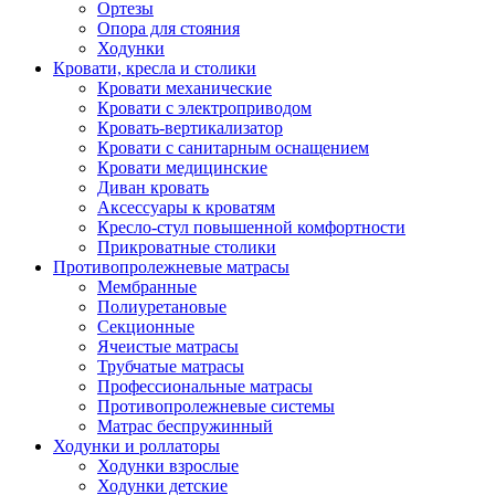
Ортезы
Опора для стояния
Ходунки
Кровати, кресла и столики
Кровати механические
Кровати с электроприводом
Кровать-вертикализатор
Кровати с санитарным оснащением
Кровати медицинские
Диван кровать
Аксессуары к кроватям
Кресло-стул повышенной комфортности
Прикроватные столики
Противопролежневые матрасы
Мембранные
Полиуретановые
Секционные
Ячеистые матрасы
Трубчатые матрасы
Профессиональные матрасы
Противопролежневые системы
Матрас беспружинный
Ходунки и роллаторы
Ходунки взрослые
Ходунки детские