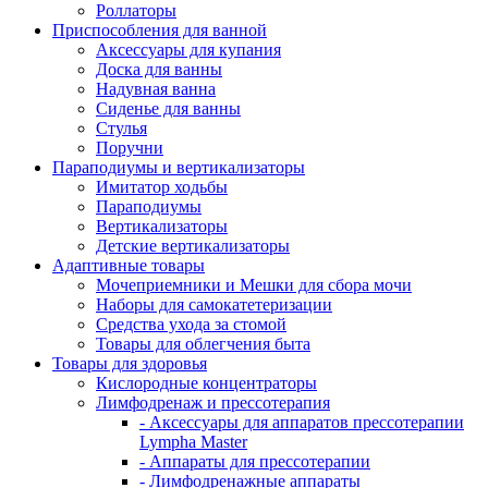
Роллаторы
Приспособления для ванной
Аксессуары для купания
Доска для ванны
Надувная ванна
Сиденье для ванны
Стулья
Поручни
Параподиумы и вертикализаторы
Имитатор ходьбы
Параподиумы
Вертикализаторы
Детские вертикализаторы
Адаптивные товары
Мочеприемники и Мешки для сбора мочи
Наборы для самокатетеризации
Средства ухода за стомой
Товары для облегчения быта
Товары для здоровья
Кислородные концентраторы
Лимфодренаж и прессотерапия
- Аксессуары для аппаратов прессотерапии
Lympha Master
- Аппараты для прессотерапии
- Лимфодренажные аппараты