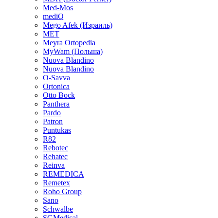
Med-Mos
mediQ
Mego Afek (Израиль)
MET
Meyra Ortopedia
MyWam (Польша)
Nuova Blandino
Nuova Blandino
O-Savva
Ortonica
Otto Bock
Panthera
Pardo
Patron
Puntukas
R82
Rebotec
Rehatec
Reinva
REMEDICA
Remetex
Roho Group
Sano
Schwalbe
SGMedical