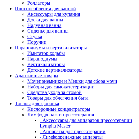
Роллаторы
Приспособления для ванной
Аксессуары для купания
Доска для ванны
Надувная ванна
Сиденье для ванны
Стулья
Поручни
Параподиумы и вертикализаторы
Имитатор ходьбы
Параподиумы
Вертикализаторы
Детские вертикализаторы
Адаптивные товары
Мочеприемники и Мешки для сбора мочи
Наборы для самокатетеризации
Средства ухода за стомой
Товары для облегчения быта
Товары для здоровья
Кислородные концентраторы
Лимфодренаж и прессотерапия
- Аксессуары для аппаратов прессотерапии
Lympha Master
- Аппараты для прессотерапии
- Лимфодренажные аппараты