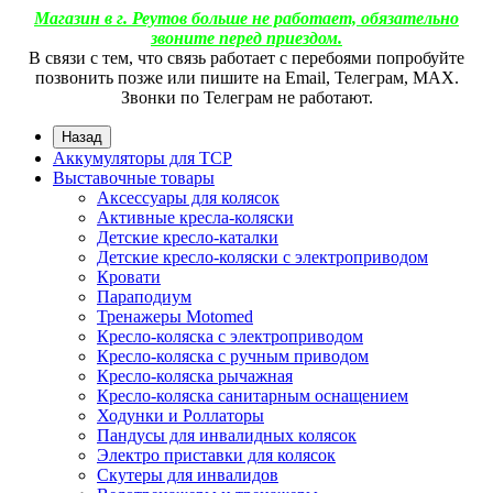
Магазин в г. Реутов больше не работает, обязательно
звоните перед приездом.
В связи с тем, что связь работает с перебоями попробуйте
позвонить позже или пишите на Email, Телеграм, МАХ.
Звонки по Телеграм не работают.
Назад
Аккумуляторы для ТСР
Выставочные товары
Аксессуары для колясок
Активные кресла-коляски
Детские кресло-каталки
Детские кресло-коляски с электроприводом
Кровати
Параподиум
Тренажеры Motomed
Кресло-коляска с электроприводом
Кресло-коляска с ручным приводом
Кресло-коляска рычажная
Кресло-коляска санитарным оснащением
Ходунки и Роллаторы
Пандусы для инвалидных колясок
Электро приставки для колясок
Скутеры для инвалидов