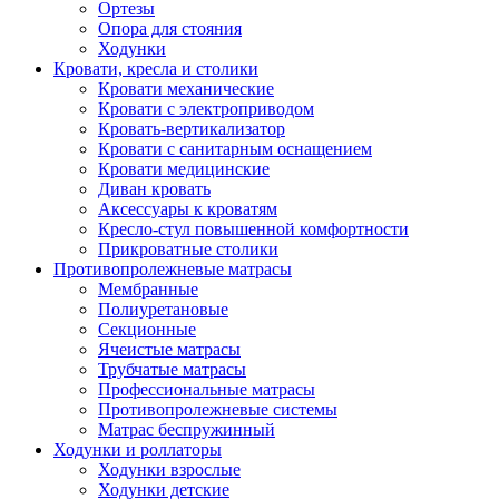
Ортезы
Опора для стояния
Ходунки
Кровати, кресла и столики
Кровати механические
Кровати с электроприводом
Кровать-вертикализатор
Кровати с санитарным оснащением
Кровати медицинские
Диван кровать
Аксессуары к кроватям
Кресло-стул повышенной комфортности
Прикроватные столики
Противопролежневые матрасы
Мембранные
Полиуретановые
Секционные
Ячеистые матрасы
Трубчатые матрасы
Профессиональные матрасы
Противопролежневые системы
Матрас беспружинный
Ходунки и роллаторы
Ходунки взрослые
Ходунки детские