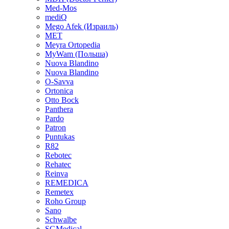
Med-Mos
mediQ
Mego Afek (Израиль)
MET
Meyra Ortopedia
MyWam (Польша)
Nuova Blandino
Nuova Blandino
O-Savva
Ortonica
Otto Bock
Panthera
Pardo
Patron
Puntukas
R82
Rebotec
Rehatec
Reinva
REMEDICA
Remetex
Roho Group
Sano
Schwalbe
SGMedical