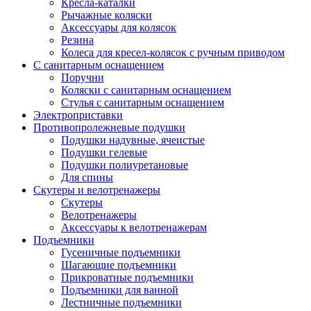
Кресла-каталки
Рычажные коляски
Аксессуары для колясок
Резина
Колеса для кресел-колясок с ручным приводом
С санитарным оснащением
Поручни
Коляски с санитарным оснащением
Стулья с санитарным оснащением
Электроприставки
Противопролежневые подушки
Подушки надувные, ячеистые
Подушки гелевые
Подушки полиуретановые
Для спины
Скутеры и велотренажеры
Скутеры
Велотренажеры
Аксессуары к велотренажерам
Подъемники
Гусеничные подъемники
Шагающие подъемники
Прикроватные подъемники
Подъемники для ванной
Лестничные подъемники