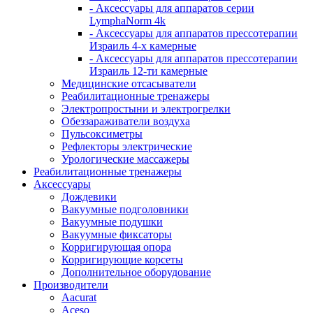
- Аксессуары для аппаратов серии
LymphaNorm 4k
- Аксессуары для аппаратов прессотерапии
Израиль 4-х камерные
- Аксессуары для аппаратов прессотерапии
Израиль 12-ти камерные
Медицинские отсасыватели
Реабилитационные тренажеры
Электропростыни и электрогрелки
Обеззараживатели воздуха
Пульсоксиметры
Рефлекторы электрические
Урологические массажеры
Реабилитационные тренажеры
Аксессуары
Дождевики
Вакуумные подголовники
Вакуумные подушки
Вакуумные фиксаторы
Корригирующая опора
Корригирующие корсеты
Дополнительное оборудование
Производители
Aacurat
Aceso