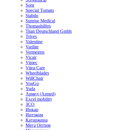
Sorg
Special Tomato
Stabilo
Sunrise Medical
Thomashilfen
Titan Deutschland Gmbh
Trives
Valentine
Varilite
Vermeiren
Vicair
Vimec
Vitea Care
Wheelblades
WillChair
YouGo
Yuda
Армед (Armed)
Еxcel mobility
ЗСО
Инкар
Интэком
Катаржина
Мега Оптим