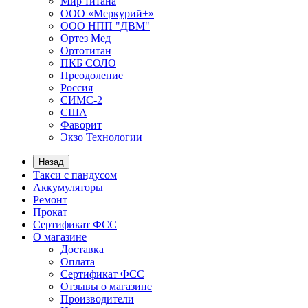
Мир титана
ООО «Меркурий+»
ООО НПП "ДВМ"
Ортез Мед
Ортотитан
ПКБ СОЛО
Преодоление
Россия
СИМС-2
США
Фаворит
Экзо Технологии
Назад
Такси с пандусом
Аккумуляторы
Ремонт
Прокат
Сертификат ФСС
О магазине
Доставка
Оплата
Сертификат ФСС
Отзывы о магазине
Производители