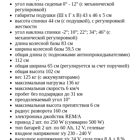
угол наклона сиденья 0° - 12° (с механической
регулировкой)
габариты подушки (Ш х Г х В) 43 х 46 x 5 см
высота спинки 44 см (с подушкой), с регулировкой
жесткости
угол наклона спинки -2°; 10°; 22°; 34°; 46° (с
механической регулировкой)
длина колесной базы 83 см
ширина колесной базы 59,5 см
общая длина (с подножками антиопрокидывателями)
112 см
общая ширина 65 см (регулируется за счет поручней)
общая высота 102 см
вес 125 кг (с аккумуляторами)
максимальная нагрузка 136 кг
максимальная скорость 6 км/ч
пробег без подзарядки до 31 км
преодолеваемый угол 10°
максимальная высота препятствия 6 см
радиус разворота 160 см
электроника джойстик REM/A
привод 2 шт. по 250 W (суммарно 500 W)
тип батарей 2 шт. по 60 Ah, 12 V, гелевые
входное напряжение з/у 230 - 240 V
выходное напряжение з/у 24 V, сила тока 8 A ± 8 %