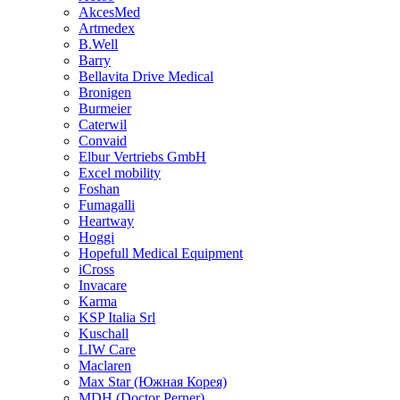
AkcesMed
Artmedex
B.Well
Barry
Bellavita Drive Medical
Bronigen
Burmeier
Caterwil
Convaid
Elbur Vertriebs GmbH
Excel mobility
Foshan
Fumagalli
Heartway
Hoggi
Hopefull Medical Equipment
iCross
Invacare
Karma
KSP Italia Srl
Kuschall
LIW Care
Maclaren
Max Star (Южная Корея)
MDH (Doctor Perner)