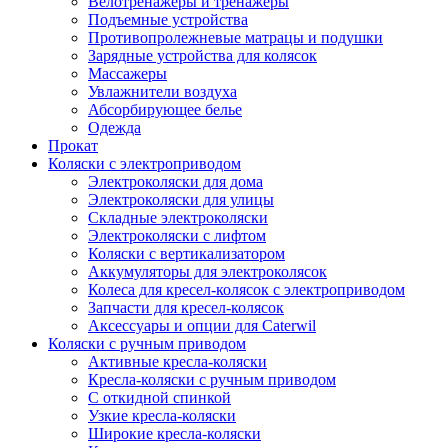
Велотренажеры и тренажеры
Подъемные устройства
Противопролежневые матрацы и подушки
Зарядные устройства для колясок
Массажеры
Увлажнители воздуха
Абсорбирующее белье
Одежда
Прокат
Коляски с электроприводом
Электроколяски для дома
Электроколяски для улицы
Складные электроколяски
Электроколяски с лифтом
Коляски с вертикализатором
Аккумуляторы для электроколясок
Колеса для кресел-колясок с электроприводом
Запчасти для кресел-колясок
Аксессуары и опции для Caterwil
Коляски с ручным приводом
Активные кресла-коляски
Кресла-коляски с ручным приводом
С откидной спинкой
Узкие кресла-коляски
Широкие кресла-коляски