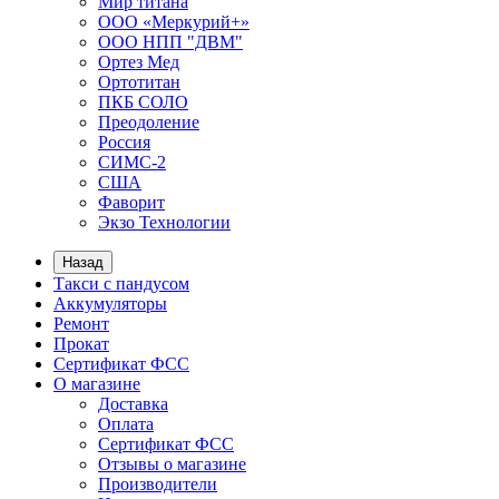
Мир титана
ООО «Меркурий+»
ООО НПП "ДВМ"
Ортез Мед
Ортотитан
ПКБ СОЛО
Преодоление
Россия
СИМС-2
США
Фаворит
Экзо Технологии
Назад
Такси с пандусом
Аккумуляторы
Ремонт
Прокат
Сертификат ФСС
О магазине
Доставка
Оплата
Сертификат ФСС
Отзывы о магазине
Производители