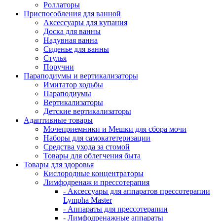
Роллаторы
Приспособления для ванной
Аксессуары для купания
Доска для ванны
Надувная ванна
Сиденье для ванны
Стулья
Поручни
Параподиумы и вертикализаторы
Имитатор ходьбы
Параподиумы
Вертикализаторы
Детские вертикализаторы
Адаптивные товары
Мочеприемники и Мешки для сбора мочи
Наборы для самокатетеризации
Средства ухода за стомой
Товары для облегчения быта
Товары для здоровья
Кислородные концентраторы
Лимфодренаж и прессотерапия
- Аксессуары для аппаратов прессотерапии
Lympha Master
- Аппараты для прессотерапии
- Лимфодренажные аппараты