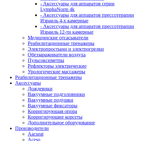
- Аксессуары для аппаратов серии
LymphaNorm 4k
- Аксессуары для аппаратов прессотерапии
Израиль 4-х камерные
- Аксессуары для аппаратов прессотерапии
Израиль 12-ти камерные
Медицинские отсасыватели
Реабилитационные тренажеры
Электропростыни и электрогрелки
Обеззараживатели воздуха
Пульсоксиметры
Рефлекторы электрические
Урологические массажеры
Реабилитационные тренажеры
Аксессуары
Дождевики
Вакуумные подголовники
Вакуумные подушки
Вакуумные фиксаторы
Корригирующая опора
Корригирующие корсеты
Дополнительное оборудование
Производители
Aacurat
Aceso