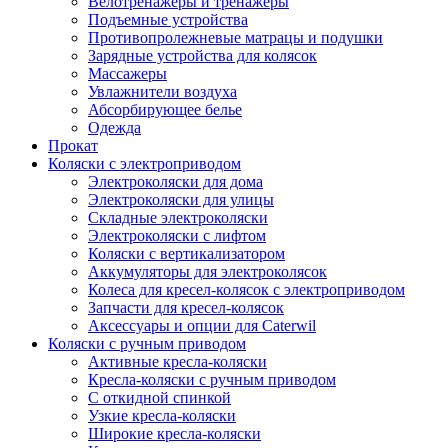
Велотренажеры и тренажеры
Подъемные устройства
Противопролежневые матрацы и подушки
Зарядные устройства для колясок
Массажеры
Увлажнители воздуха
Абсорбирующее белье
Одежда
Прокат
Коляски с электроприводом
Электроколяски для дома
Электроколяски для улицы
Складные электроколяски
Электроколяски с лифтом
Коляски с вертикализатором
Аккумуляторы для электроколясок
Колеса для кресел-колясок с электроприводом
Запчасти для кресел-колясок
Аксессуары и опции для Caterwil
Коляски с ручным приводом
Активные кресла-коляски
Кресла-коляски с ручным приводом
С откидной спинкой
Узкие кресла-коляски
Широкие кресла-коляски