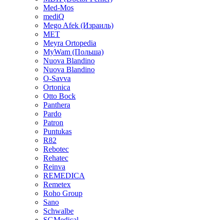
Med-Mos
mediQ
Mego Afek (Израиль)
MET
Meyra Ortopedia
MyWam (Польша)
Nuova Blandino
Nuova Blandino
O-Savva
Ortonica
Otto Bock
Panthera
Pardo
Patron
Puntukas
R82
Rebotec
Rehatec
Reinva
REMEDICA
Remetex
Roho Group
Sano
Schwalbe
SGMedical