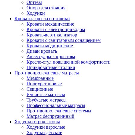
Ортезы
Опора для стояния
Ходунки
Кровати, кресла и столики
Кровати механические
Кровати с электроприводом
Кровать-вертикализатор
Кровати с санитарным оснащением
Кровати медицинские
Диван кровать
Аксессуары к кроватям
Кресло-стул повышенной комфортности
Прикроватные столики
Противопролежневые матрасы
Мембранные
Полиуретановые
Секционные
Ячеистые матрасы
Трубчатые матрасы
Профессиональные матрасы
Противопролежневые системы
Матрас беспружинный
Ходунки и роллаторы
Ходунки взрослые
Ходунки детские