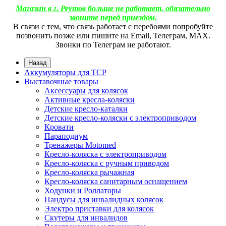
Магазин в г. Реутов больше не работает, обязательно
звоните перед приездом.
В связи с тем, что связь работает с перебоями попробуйте
позвонить позже или пишите на Email, Телеграм, МАХ.
Звонки по Телеграм не работают.
Назад
Аккумуляторы для ТСР
Выставочные товары
Аксессуары для колясок
Активные кресла-коляски
Детские кресло-каталки
Детские кресло-коляски с электроприводом
Кровати
Параподиум
Тренажеры Motomed
Кресло-коляска с электроприводом
Кресло-коляска с ручным приводом
Кресло-коляска рычажная
Кресло-коляска санитарным оснащением
Ходунки и Роллаторы
Пандусы для инвалидных колясок
Электро приставки для колясок
Скутеры для инвалидов