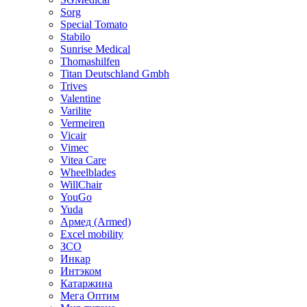
Sorg
Special Tomato
Stabilo
Sunrise Medical
Thomashilfen
Titan Deutschland Gmbh
Trives
Valentine
Varilite
Vermeiren
Vicair
Vimec
Vitea Care
Wheelblades
WillChair
YouGo
Yuda
Армед (Armed)
Еxcel mobility
ЗСО
Инкар
Интэком
Катаржина
Мега Оптим