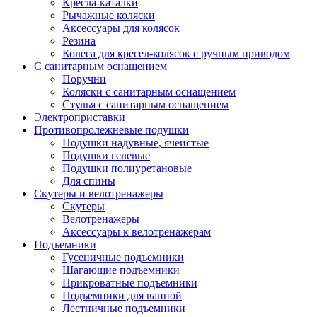
Кресла-каталки
Рычажные коляски
Аксессуары для колясок
Резина
Колеса для кресел-колясок с ручным приводом
С санитарным оснащением
Поручни
Коляски с санитарным оснащением
Стулья с санитарным оснащением
Электроприставки
Противопролежневые подушки
Подушки надувные, ячеистые
Подушки гелевые
Подушки полиуретановые
Для спины
Скутеры и велотренажеры
Скутеры
Велотренажеры
Аксессуары к велотренажерам
Подъемники
Гусеничные подъемники
Шагающие подъемники
Прикроватные подъемники
Подъемники для ванной
Лестничные подъемники