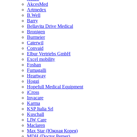
AkcesMed
Artmedex
B.Well
Barry
Bellavita Drive Medical
Bronigen
Burmeier
Caterwil
Convaid
Elbur Vertriebs GmbH
Excel mobility
Foshan
Fumagalli
Heartway
Hoggi
Hopefull Medical Equipment
iCross
Invacare
Karma
KSP Italia Srl
Kuschall
LIW Care
Maclaren
Max Star (Южная Корея)
MDH (Doctor Perner)