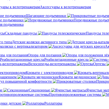
Аксессуары к велотренажерам
Шагающие подъемники
е подъемники
Передвижные подъе
ля подъемника
Складные пандусы
Пандусы теле
Детские коляски активного типа
 коляски с вертикализатором
Ак
Опора для ползания
Реабилитационные кресла
Велосипеды-велотренажеры
Ортезы
Кровати с электроприводом
снащением
Кровати медицинские
тул повышенной комфортности
Прикро
ые
Секционные
Ячеистые ма
Противопролежневые системы
унки детские
Роллаторы