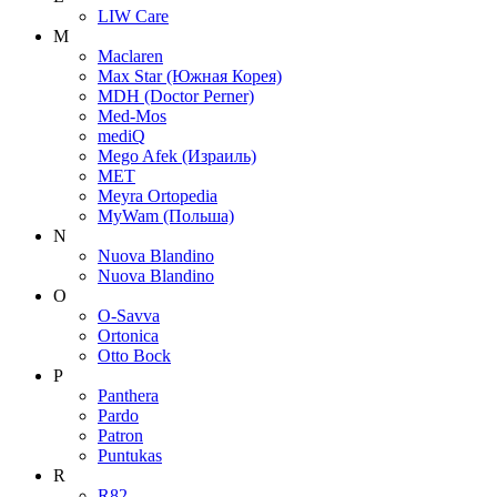
LIW Care
M
Maclaren
Max Star (Южная Корея)
MDH (Doctor Perner)
Med-Mos
mediQ
Mego Afek (Израиль)
MET
Meyra Ortopedia
MyWam (Польша)
N
Nuova Blandino
Nuova Blandino
O
O-Savva
Ortonica
Otto Bock
P
Panthera
Pardo
Patron
Puntukas
R
R82