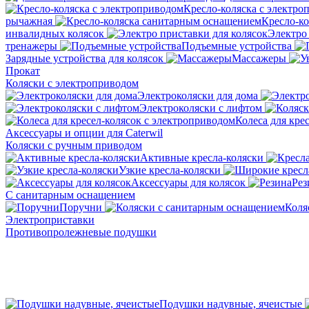
Кресло-коляска с электро
рычажная
Кресло-к
инвалидных колясок
Электро 
тренажеры
Подъемные устройства
Зарядные устройства для колясок
Массажеры
Прокат
Коляски с электроприводом
Электроколяски для дома
Электроколяски с лифтом
Колеса для кре
Аксессуары и опции для Caterwil
Коляски с ручным приводом
Активные кресла-коляски
Узкие кресла-коляски
Аксессуары для колясок
Рез
С санитарным оснащением
Поручни
Коля
Электроприставки
Противопролежневые подушки
Подушки надувные, ячеистые