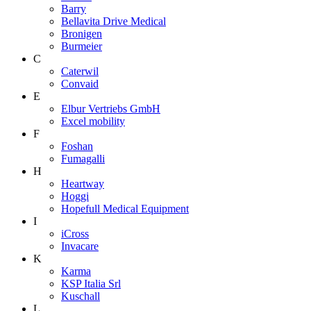
Barry
Bellavita Drive Medical
Bronigen
Burmeier
C
Caterwil
Convaid
E
Elbur Vertriebs GmbH
Excel mobility
F
Foshan
Fumagalli
H
Heartway
Hoggi
Hopefull Medical Equipment
I
iCross
Invacare
K
Karma
KSP Italia Srl
Kuschall
L