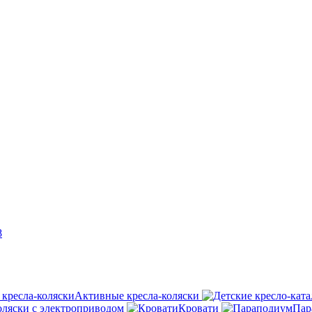
8
Активные кресла-коляски
оляски с электроприводом
Кровати
Пар