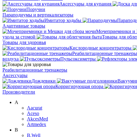
Аксессуары для купания
Поручни
Параподиумы и вертикализаторы
Имитатор ходьбы
Парапод
Адаптивные товары
Мочеприемники и 
ухода за стомой
Товары для обле
Товары для здоровья
Кислородные концентраторы
Реабилитационные тренажеры
воздуха
Пульсоксиметры
Реабилитационные тренажеры
Аксессуары
Дождевики
Вакуумн
Корригирующая опора
Производители
A
Aacurat
Aceso
AkcesMed
Artmedex
B
B.Well