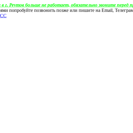
 в г. Реутов больше не работает, обязательно звоните перед п
ебоями попробуйте позвонить позже или пишите на Email, Телегр
ФСС