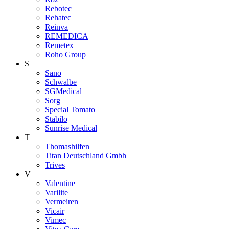
Rebotec
Rehatec
Reinva
REMEDICA
Remetex
Roho Group
S
Sano
Schwalbe
SGMedical
Sorg
Special Tomato
Stabilo
Sunrise Medical
T
Thomashilfen
Titan Deutschland Gmbh
Trives
V
Valentine
Varilite
Vermeiren
Vicair
Vimec