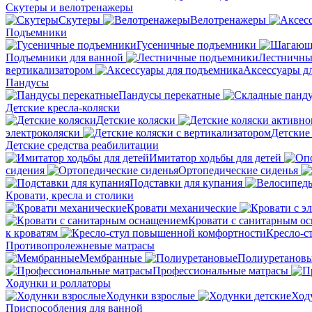
Скутеры и велотренажеры
Скутеры
Велотренажеры
Подъемники
Гусеничные подъемники
Подъемники для ванной
Лестничны
вертикализатором
Аксессуары д
Пандусы
Пандусы перекатные
Детские кресла-коляски
Детские коляски
электроколяски
Детские
Детские средства реабилитации
Имитатор ходьбы для детей
сидения
Ортопедические сиденья
Подставки для купания
Кровати, кресла и столики
Кровати механические
Кровати с санитарным о
к кроватям
Кресло-с
Противопролежневые матрасы
Мембранные
Полиуретанов
Профессиональные матрасы
Ходунки и роллаторы
Ходунки взрослые
Ход
Приспособления для ванной