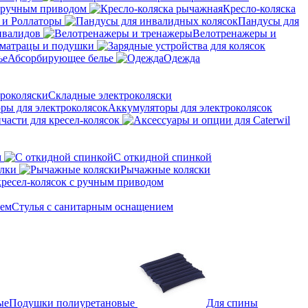
с ручным приводом
Кресло-коляска
 и Роллаторы
Пандусы для
нвалидов
Велотренажеры и
матрацы и подушки
Абсорбирующее белье
Одежда
Складные электроколяски
Аккумуляторы для электроколясок
части для кресел-колясок
м
С откидной спинкой
алки
Рычажные коляски
кресел-колясок с ручным приводом
Стулья с санитарным оснащением
Подушки полиуретановые
Для спины