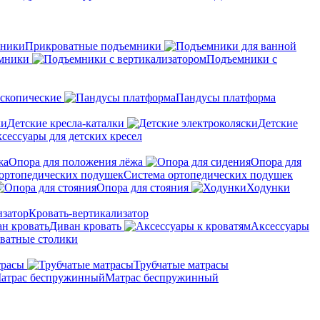
Прикроватные подъемники
мники
Подъемники с
скопические
Пандусы платформа
Детские кресла-каталки
Детские
сессуары для детских кресел
Опора для положения лёжа
Опора для
Система ортопедических подушек
Опора для стояния
Ходунки
Кровать-вертикализатор
Диван кровать
Аксессуары
ватные столики
трасы
Трубчатые матрасы
Матрас беспружинный