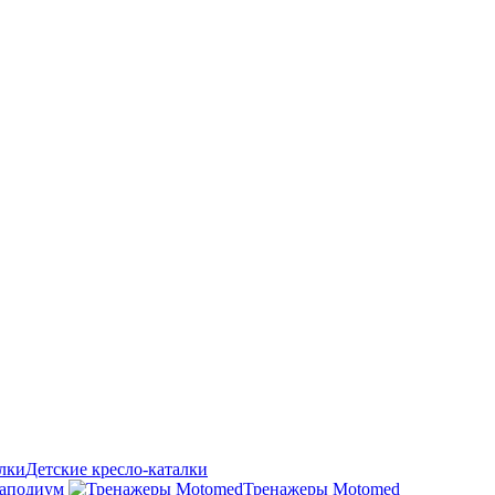
Детские кресло-каталки
аподиум
Тренажеры Motomed