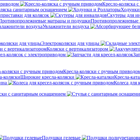
приводом
Кресло-коляска 
оляска санитарным оснащением
Ходунки
приставки для колясок
Скутеры для и
Противопролежневые 
Увлажнители воздуха
Электроколяски для улицы
Коляски с вертикализатором
сел-колясок с электроприводом
Зап
Кресла-коляски с ручным приводо
Широкие кресла-коляски
Кресла-кат
ина
Колеса для 
ски с санитарным оснащением
Подушки гелевые