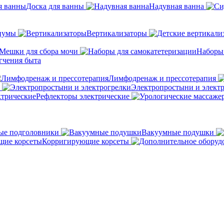
Доска для ванны
Надувная ванна
иумы
Вертикализаторы
Мешки для сбора мочи
Наборы
гчения быта
Лимфодренаж и прессотерапия
Электропростыни и элект
Рефлекторы электрические
ые подголовники
Вакуумные подушки
Корригирующие корсеты