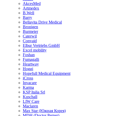
AkcesMed
Artmedex
B.Well
Barry
Bellavita Drive Medical
Bronigen
Burmeier
Caterwil
Convaid
Elbur Vertriebs GmbH
Excel mobility
Foshan
Fumagalli
Heartway
Hoggi
Hopefull Medical Equipment
iCross
Invacare
Karma
KSP Italia Srl
Kuschall
LIW Care
Maclaren
Max Star (Южная Корея)
MDH (Doctor Perner)