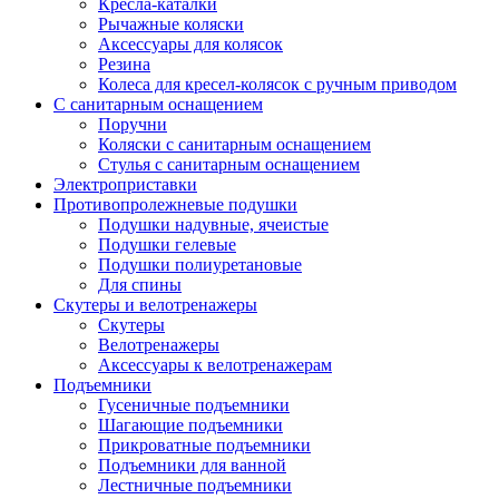
Кресла-каталки
Рычажные коляски
Аксессуары для колясок
Резина
Колеса для кресел-колясок с ручным приводом
С санитарным оснащением
Поручни
Коляски с санитарным оснащением
Стулья с санитарным оснащением
Электроприставки
Противопролежневые подушки
Подушки надувные, ячеистые
Подушки гелевые
Подушки полиуретановые
Для спины
Скутеры и велотренажеры
Скутеры
Велотренажеры
Аксессуары к велотренажерам
Подъемники
Гусеничные подъемники
Шагающие подъемники
Прикроватные подъемники
Подъемники для ванной
Лестничные подъемники