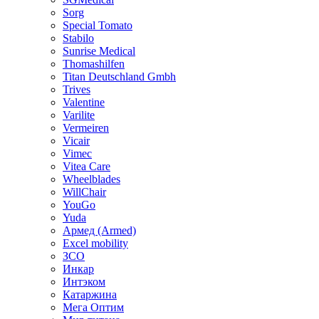
Sorg
Special Tomato
Stabilo
Sunrise Medical
Thomashilfen
Titan Deutschland Gmbh
Trives
Valentine
Varilite
Vermeiren
Vicair
Vimec
Vitea Care
Wheelblades
WillChair
YouGo
Yuda
Армед (Armed)
Еxcel mobility
ЗСО
Инкар
Интэком
Катаржина
Мега Оптим