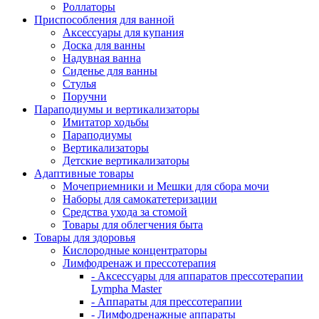
Роллаторы
Приспособления для ванной
Аксессуары для купания
Доска для ванны
Надувная ванна
Сиденье для ванны
Стулья
Поручни
Параподиумы и вертикализаторы
Имитатор ходьбы
Параподиумы
Вертикализаторы
Детские вертикализаторы
Адаптивные товары
Мочеприемники и Мешки для сбора мочи
Наборы для самокатетеризации
Средства ухода за стомой
Товары для облегчения быта
Товары для здоровья
Кислородные концентраторы
Лимфодренаж и прессотерапия
- Аксессуары для аппаратов прессотерапии
Lympha Master
- Аппараты для прессотерапии
- Лимфодренажные аппараты