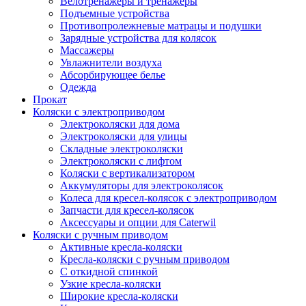
Велотренажеры и тренажеры
Подъемные устройства
Противопролежневые матрацы и подушки
Зарядные устройства для колясок
Массажеры
Увлажнители воздуха
Абсорбирующее белье
Одежда
Прокат
Коляски с электроприводом
Электроколяски для дома
Электроколяски для улицы
Складные электроколяски
Электроколяски с лифтом
Коляски с вертикализатором
Аккумуляторы для электроколясок
Колеса для кресел-колясок с электроприводом
Запчасти для кресел-колясок
Аксессуары и опции для Caterwil
Коляски с ручным приводом
Активные кресла-коляски
Кресла-коляски с ручным приводом
С откидной спинкой
Узкие кресла-коляски
Широкие кресла-коляски