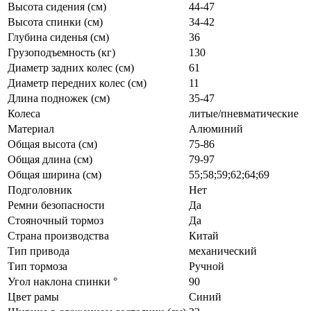
Высота сидения (см)
44-47
Высота спинки (см)
34-42
Глубина сиденья (см)
36
Грузоподъемность (кг)
130
Диаметр задних колес (см)
61
Диаметр передних колес (см)
11
Длина подножек (см)
35-47
Колеса
литые/пневматические
Материал
Алюминий
Общая высота (см)
75-86
Общая длина (см)
79-97
Общая ширина (см)
55;58;59;62;64;69
Подголовник
Нет
Ремни безопасности
Да
Стояночный тормоз
Да
Страна производства
Китай
Тип привода
механический
Тип тормоза
Ручной
Угол наклона спинки °
90
Цвет рамы
Синий