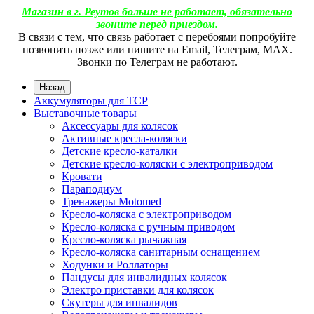
Магазин в г. Реутов больше не работает, обязательно
звоните перед приездом.
В связи с тем, что связь работает с перебоями попробуйте
позвонить позже или пишите на Email, Телеграм, МАХ.
Звонки по Телеграм не работают.
Назад
Аккумуляторы для ТСР
Выставочные товары
Аксессуары для колясок
Активные кресла-коляски
Детские кресло-каталки
Детские кресло-коляски с электроприводом
Кровати
Параподиум
Тренажеры Motomed
Кресло-коляска с электроприводом
Кресло-коляска с ручным приводом
Кресло-коляска рычажная
Кресло-коляска санитарным оснащением
Ходунки и Роллаторы
Пандусы для инвалидных колясок
Электро приставки для колясок
Скутеры для инвалидов