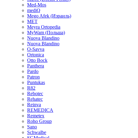
Med-Mos
mediQ
Mego Afek (Израиль)
MET
Meyra Ortopedia
MyWam (Польша)
Nuova Blandino
Nuova Blandino
O-Savva
Ortonica
Otto Bock
Panthera
Pardo
Patron
Puntukas
R82
Rebotec
Rehatec
Reinva
REMEDICA
Remetex
Roho Group
Sano
Schwalbe
SGMedical