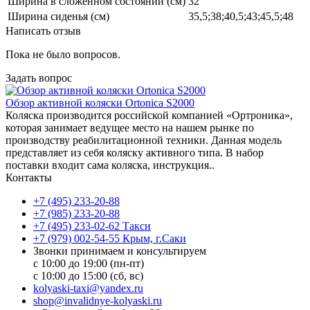
Ширина в сложенном состоянии (см)
32
Ширина сиденья (см)
35,5;38;40,5;43;45,5;48
Написать отзыв
Пока не было вопросов.
Задать вопрос
Обзор активной коляски Ortonica S2000
Коляска производится российской компанией «Ортроника»,
которая занимает ведущее место на нашем рынке по
производству реабилитационной техники. Данная модель
представляет из себя коляску активного типа. В набор
поставки входит сама коляска, инструкция..
Контакты
+7 (495) 233-20-88
+7 (985) 233-20-88
+7 (495) 233-02-62 Такси
+7 (979) 002-54-55 Крым, г.Саки
Звонки принимаем и консультируем
с 10:00 до 19:00 (пн-пт)
с 10:00 до 15:00 (сб, вс)
kolyaski-taxi@yandex.ru
shop@invalidnye-kolyaski.ru