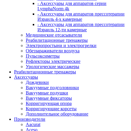
- Аксессуары для аппаратов серии
LymphaNorm 4k
- Аксессуары для аппаратов прессотерапии
Израиль 4-х камерные
- Аксессуары для аппаратов прессотерапии
Израиль 12-ти камерные
Медицинские отсасыватели
Реабилитационные тренажеры
Электропростыни и электрогрелки
Обеззараживатели воздуха
Пульсоксиметры
Рефлекторы электрические
Урологические массажеры
Реабилитационные тренажеры
Аксессуары
Дождевики
Вакуумные подголовники
Вакуумные подушки
Вакуумные фиксаторы
Корригирующая опора
Корригирующие корсеты
Дополнительное оборудование
Производители
Aacurat
Aceso