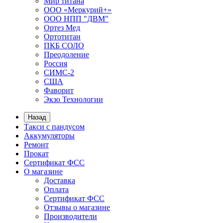
Мир титана
ООО «Меркурий+»
ООО НПП "ДВМ"
Ортез Мед
Ортотитан
ПКБ СОЛО
Преодоление
Россия
СИМС-2
США
Фаворит
Экзо Технологии
Назад
Такси с пандусом
Аккумуляторы
Ремонт
Прокат
Сертификат ФСС
О магазине
Доставка
Оплата
Сертификат ФСС
Отзывы о магазине
Производители