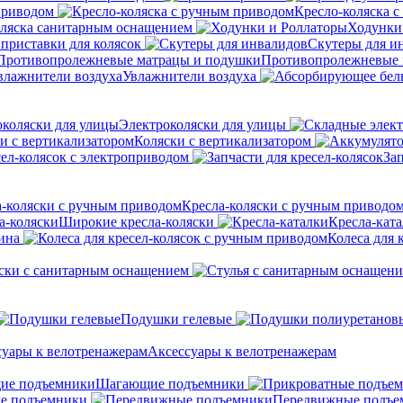
приводом
Кресло-коляска 
оляска санитарным оснащением
Ходунки
приставки для колясок
Скутеры для и
Противопролежневые 
Увлажнители воздуха
Электроколяски для улицы
Коляски с вертикализатором
сел-колясок с электроприводом
Зап
Кресла-коляски с ручным приводо
Широкие кресла-коляски
Кресла-кат
ина
Колеса для 
ски с санитарным оснащением
Подушки гелевые
Аксессуары к велотренажерам
Шагающие подъемники
е подъемники
Передвижные подъе