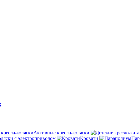
8
Активные кресла-коляски
оляски с электроприводом
Кровати
Пар