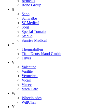
Remetex
Roho Group
S
Sano
Schwalbe
SGMedical
Sorg
Special Tomato
Stabilo
Sunrise Medical
T
Thomashilfen
Titan Deutschland Gmbh
Trives
V
Valentine
Varilite
Vermeiren
Vicair
Vimec
Vitea Care
W
Wheelblades
WillChair
Y