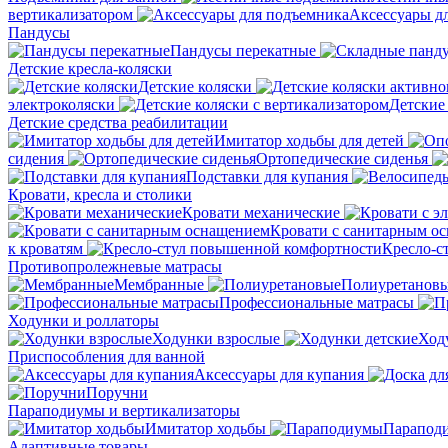
вертикализатором
Аксессуары д
Пандусы
Пандусы перекатные
Детские кресла-коляски
Детские коляски
электроколяски
Детские
Детские средства реабилитации
Имитатор ходьбы для детей
сидения
Ортопедические сиденья
Подставки для купания
Кровати, кресла и столики
Кровати механические
Кровати с санитарным о
к кроватям
Кресло-с
Противопролежневые матрасы
Мембранные
Полиуретанов
Профессиональные матрасы
Ходунки и роллаторы
Ходунки взрослые
Ход
Приспособления для ванной
Аксессуары для купания
Поручни
Параподиумы и вертикализаторы
Имитатор ходьбы
Парапод
Адаптивные товары