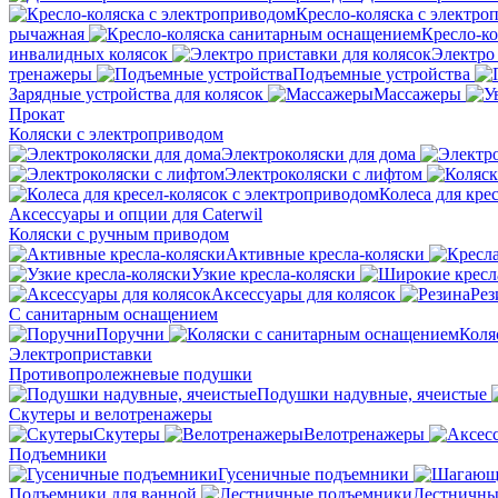
Кресло-коляска с электро
рычажная
Кресло-к
инвалидных колясок
Электро 
тренажеры
Подъемные устройства
Зарядные устройства для колясок
Массажеры
Прокат
Коляски с электроприводом
Электроколяски для дома
Электроколяски с лифтом
Колеса для кре
Аксессуары и опции для Caterwil
Коляски с ручным приводом
Активные кресла-коляски
Узкие кресла-коляски
Аксессуары для колясок
Рез
С санитарным оснащением
Поручни
Коля
Электроприставки
Противопролежневые подушки
Подушки надувные, ячеистые
Скутеры и велотренажеры
Скутеры
Велотренажеры
Подъемники
Гусеничные подъемники
Подъемники для ванной
Лестничны