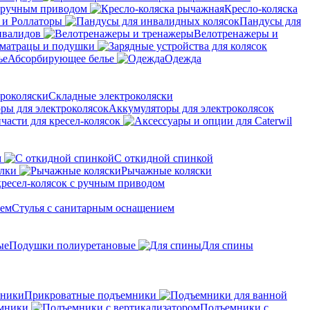
с ручным приводом
Кресло-коляска
 и Роллаторы
Пандусы для
нвалидов
Велотренажеры и
матрацы и подушки
Абсорбирующее белье
Одежда
Складные электроколяски
Аккумуляторы для электроколясок
части для кресел-колясок
м
С откидной спинкой
алки
Рычажные коляски
кресел-колясок с ручным приводом
Стулья с санитарным оснащением
Подушки полиуретановые
Для спины
Прикроватные подъемники
мники
Подъемники с