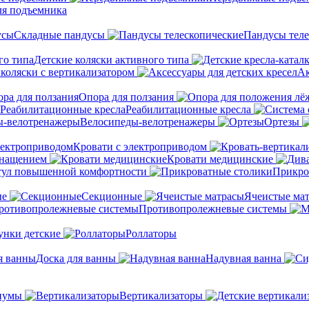
ля подъемника
Складные пандусы
Пандусы теле
Детские коляски активного типа
 коляски с вертикализатором
Ак
Опора для ползания
Реабилитационные кресла
Велосипеды-велотренажеры
Ортезы
Кровати с электроприводом
снащением
Кровати медицинские
тул повышенной комфортности
Прикро
ые
Секционные
Ячеистые ма
Противопролежневые системы
унки детские
Роллаторы
Доска для ванны
Надувная ванна
иумы
Вертикализаторы