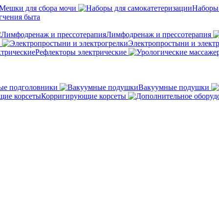
Мешки для сбора мочи
Наборы
гчения быта
Лимфодренаж и прессотерапия
Электропростыни и элект
Рефлекторы электрические
ые подголовники
Вакуумные подушки
Корригирующие корсеты