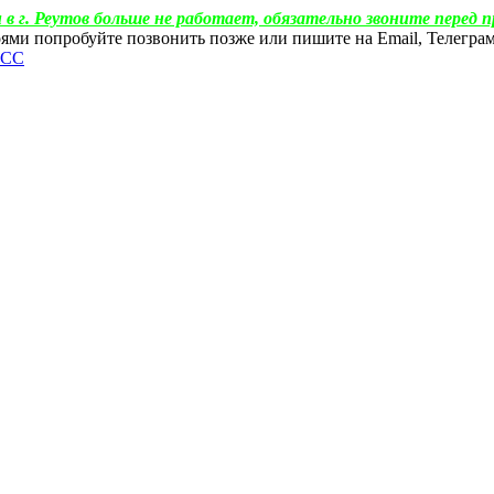
 в г. Реутов больше не работает, обязательно звоните перед п
ебоями попробуйте позвонить позже или пишите на Email, Телегр
ФСС