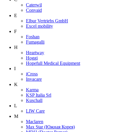
Caterwil
Convaid
E
Elbur Vertriebs GmbH
Excel mobility
F
Foshan
Fumagalli
H
Heartway
Hoggi
Hopefull Medical Equipment
I
iCross
Invacare
K
Karma
KSP Italia Srl
Kuschall
L
LIW Care
M
Maclaren
Max Star (Южная Корея)