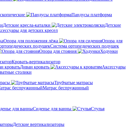
скопические
Пандусы платформа
Детские кресла-каталки
Детские
сессуары для детских кресел
Опора для положения лёжа
Опора для
Система ортопедических подушек
Опора для стояния
Ходунки
Кровать-вертикализатор
Диван кровать
Аксессуары
ватные столики
трасы
Трубчатые матрасы
Матрас беспружинный
Сиденье для ванны
Стулья
Детские вертикализаторы