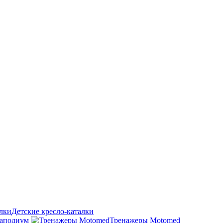
Детские кресло-каталки
аподиум
Тренажеры Motomed