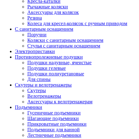
Кресла-каталки
Рычажные коляски
Аксессуары для колясок
Резина
Колеса для кресел-колясок с ручным приводом
С санитарным оснащением
Поручни
Коляски с санитарным оснащением
Стулья с санитарным оснащением
Электроприставки
Противопролежневые подушки
Подушки надувные, ячеистые
Подушки гелевые
Подушки полиуретановые
Для спины
Скутеры и велотренажеры
Скутеры
Велотренажеры
Аксессуары к велотренажерам
Подъемники
Гусеничные подъемники
Шагающие подъемники
Прикроватные подъемники
Подъемники для ванной
Лестничные подъемники