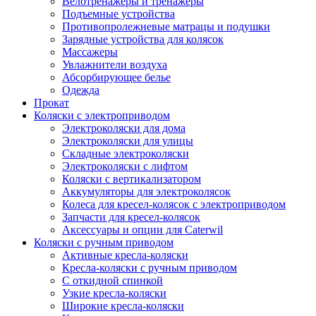
Велотренажеры и тренажеры
Подъемные устройства
Противопролежневые матрацы и подушки
Зарядные устройства для колясок
Массажеры
Увлажнители воздуха
Абсорбирующее белье
Одежда
Прокат
Коляски с электроприводом
Электроколяски для дома
Электроколяски для улицы
Складные электроколяски
Электроколяски с лифтом
Коляски с вертикализатором
Аккумуляторы для электроколясок
Колеса для кресел-колясок с электроприводом
Запчасти для кресел-колясок
Аксессуары и опции для Caterwil
Коляски с ручным приводом
Активные кресла-коляски
Кресла-коляски с ручным приводом
С откидной спинкой
Узкие кресла-коляски
Широкие кресла-коляски