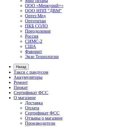
Мир титана
ООО «Меркурий+»
ООО НПП "ДВМ"
Ортез Мед
Ортотитан
ПКБ СОЛО
Преодоление
Россия
СИМС-2
США
Фаворит
Экзо Технологии
Назад
Такси с пандусом
Аккумуляторы
Ремонт
Прокат
Сертификат ФСС
О магазине
Доставка
Оплата
Сертификат ФСС
Отзывы о магазине
Производители