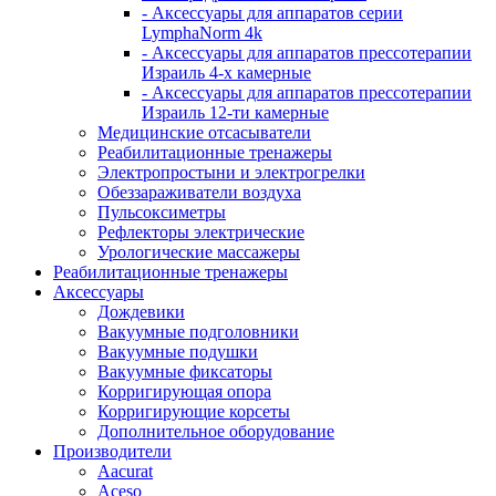
- Аксессуары для аппаратов серии
LymphaNorm 4k
- Аксессуары для аппаратов прессотерапии
Израиль 4-х камерные
- Аксессуары для аппаратов прессотерапии
Израиль 12-ти камерные
Медицинские отсасыватели
Реабилитационные тренажеры
Электропростыни и электрогрелки
Обеззараживатели воздуха
Пульсоксиметры
Рефлекторы электрические
Урологические массажеры
Реабилитационные тренажеры
Аксессуары
Дождевики
Вакуумные подголовники
Вакуумные подушки
Вакуумные фиксаторы
Корригирующая опора
Корригирующие корсеты
Дополнительное оборудование
Производители
Aacurat
Aceso