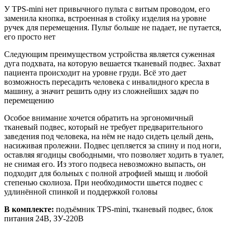
У TPS-mini нет привычного пульта с витым проводом, его
заменила кнопка, встроенная в стойку изделия на уровне
ручек для перемещения. Пульт больше не падает, не путается,
его просто нет
Следующим преимуществом устройства является суженная
дуга подхвата, на которую вешается тканевый подвес. Захват
пациента происходит на уровне груди. Всё это дает
возможность пересадить человека с инвалидного кресла в
машину, а значит решить одну из сложнейших задач по
перемещению
Особое внимание хочется обратить на эргономичный
тканевый подвес, который не требует предварительного
заведения под человека, на нём не надо сидеть целый день,
насиживая пролежни. Подвес цепляется за спину и под ноги,
оставляя ягодицы свободными, что позволяет ходить в туалет,
не снимая его. Из этого подвеса невозможно выпасть, он
подходит для больных с полной атрофией мышц и любой
степенью сколиоза. При необходимости шьется подвес с
удлинённой спинкой и поддержкой головы
В комплекте:
подъёмник TPS-mini, тканевый подвес, блок
питания 24В, ЗУ-220В