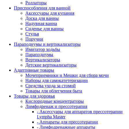
Роллаторы
Приспособления для ванной
Аксессуары для купания
Доска для ванны
Надувная ванна
Сиденье для ванны
Стулья
Поручни
Параподиумы и вертикализаторы
Имитатор ходьбы
Параподиумы
Вертикализаторы
Детские вертикализаторы
Адаптивные товары
Мочеприемники и Мешки для сбора мочи
Наборы для самокатетеризации
Средства ухода за стомой
Товары для облегчения быта
Товары для здоровья
Кислородные концентраторы
Лимфодренаж и прессотерапия
- Аксессуары для аппаратов прессотерапии
Lympha Master
- Аппараты для прессотерапии
- Лимфодренажные аппараты