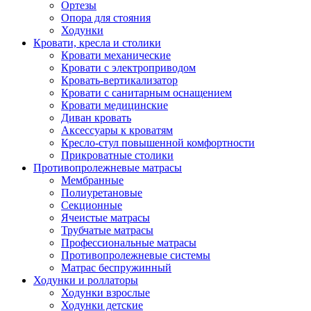
Ортезы
Опора для стояния
Ходунки
Кровати, кресла и столики
Кровати механические
Кровати с электроприводом
Кровать-вертикализатор
Кровати с санитарным оснащением
Кровати медицинские
Диван кровать
Аксессуары к кроватям
Кресло-стул повышенной комфортности
Прикроватные столики
Противопролежневые матрасы
Мембранные
Полиуретановые
Секционные
Ячеистые матрасы
Трубчатые матрасы
Профессиональные матрасы
Противопролежневые системы
Матрас беспружинный
Ходунки и роллаторы
Ходунки взрослые
Ходунки детские