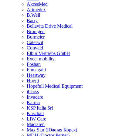
AkcesMed
Artmedex
B.Well
Barry
Bellavita Drive Medical
Bronigen
Burmeier
Caterwil
Convaid
Elbur Vertriebs GmbH
Excel mobility
Foshan
Fumagalli
Heartway
Hoggi
Hopefull Medical Equipment
iCross
Invacare
Karma
KSP Italia Srl
Kuschall
LIW Care
Maclaren
Max Star (Южная Корея)
MDH (Doctor Perner)