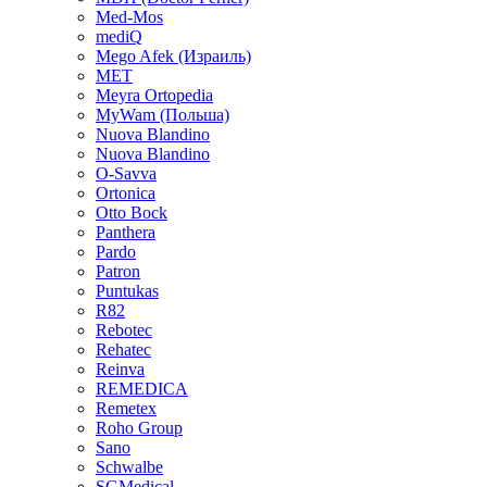
Med-Mos
mediQ
Mego Afek (Израиль)
MET
Meyra Ortopedia
MyWam (Польша)
Nuova Blandino
Nuova Blandino
O-Savva
Ortonica
Otto Bock
Panthera
Pardo
Patron
Puntukas
R82
Rebotec
Rehatec
Reinva
REMEDICA
Remetex
Roho Group
Sano
Schwalbe
SGMedical