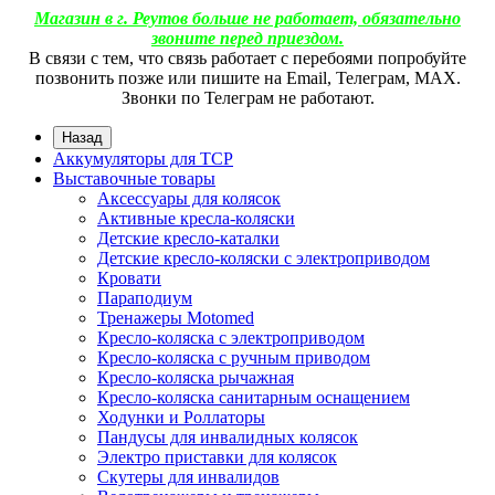
Магазин в г. Реутов больше не работает, обязательно
звоните перед приездом.
В связи с тем, что связь работает с перебоями попробуйте
позвонить позже или пишите на Email, Телеграм, МАХ.
Звонки по Телеграм не работают.
Назад
Аккумуляторы для ТСР
Выставочные товары
Аксессуары для колясок
Активные кресла-коляски
Детские кресло-каталки
Детские кресло-коляски с электроприводом
Кровати
Параподиум
Тренажеры Motomed
Кресло-коляска с электроприводом
Кресло-коляска с ручным приводом
Кресло-коляска рычажная
Кресло-коляска санитарным оснащением
Ходунки и Роллаторы
Пандусы для инвалидных колясок
Электро приставки для колясок
Скутеры для инвалидов