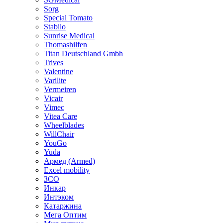
Sorg
Special Tomato
Stabilo
Sunrise Medical
Thomashilfen
Titan Deutschland Gmbh
Trives
Valentine
Varilite
Vermeiren
Vicair
Vimec
Vitea Care
Wheelblades
WillChair
YouGo
Yuda
Армед (Armed)
Еxcel mobility
ЗСО
Инкар
Интэком
Катаржина
Мега Оптим