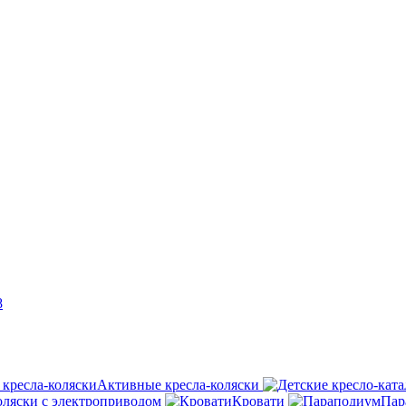
8
Активные кресла-коляски
оляски с электроприводом
Кровати
Пар