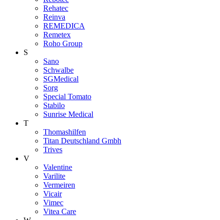
Rehatec
Reinva
REMEDICA
Remetex
Roho Group
S
Sano
Schwalbe
SGMedical
Sorg
Special Tomato
Stabilo
Sunrise Medical
T
Thomashilfen
Titan Deutschland Gmbh
Trives
V
Valentine
Varilite
Vermeiren
Vicair
Vimec
Vitea Care