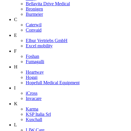
Bellavita Drive Medical
Bronigen
Burmeier
C
Caterwil
Convaid
E
Elbur Vertriebs GmbH
Excel mobility
F
Foshan
Fumagalli
H
Heartway
Hoggi
Hopefull Medical Equipment
I
iCross
Invacare
K
Karma
KSP Italia Srl
Kuschall
L
LIW Care