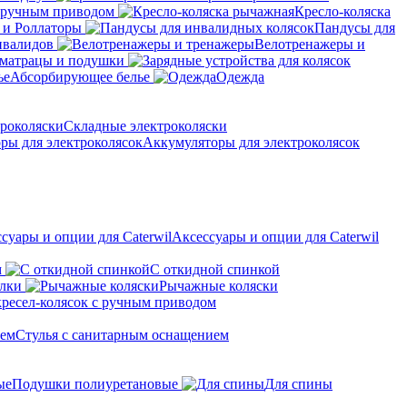
с ручным приводом
Кресло-коляска
 и Роллаторы
Пандусы для
нвалидов
Велотренажеры и
матрацы и подушки
Абсорбирующее белье
Одежда
Складные электроколяски
Аккумуляторы для электроколясок
Аксессуары и опции для Caterwil
м
С откидной спинкой
алки
Рычажные коляски
кресел-колясок с ручным приводом
Стулья с санитарным оснащением
Подушки полиуретановые
Для спины