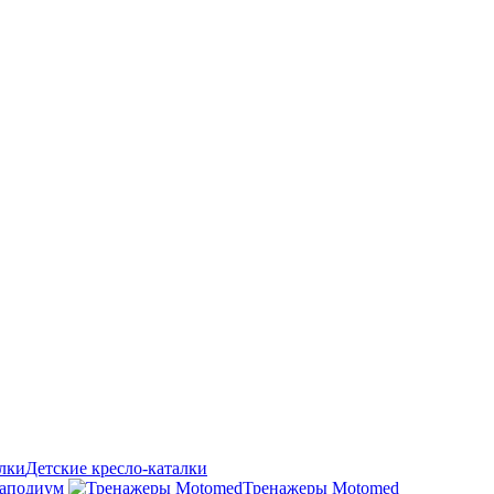
Детские кресло-каталки
аподиум
Тренажеры Motomed