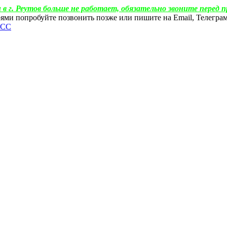
 в г. Реутов больше не работает, обязательно звоните перед п
ебоями попробуйте позвонить позже или пишите на Email, Телегр
ФСС