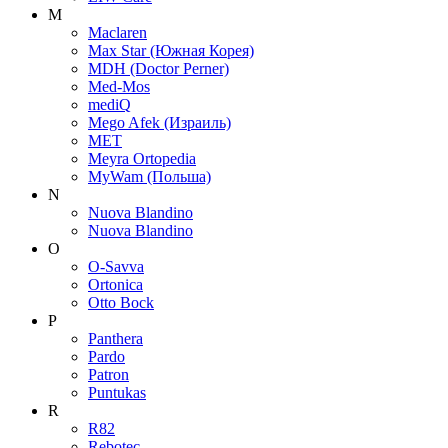
M
Maclaren
Max Star (Южная Корея)
MDH (Doctor Perner)
Med-Mos
mediQ
Mego Afek (Израиль)
MET
Meyra Ortopedia
MyWam (Польша)
N
Nuova Blandino
Nuova Blandino
O
O-Savva
Ortonica
Otto Bock
P
Panthera
Pardo
Patron
Puntukas
R
R82
Rebotec