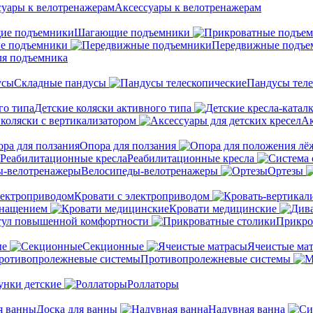
Аксессуары к велотренажерам
Шагающие подъемники
е подъемники
Передвижные подъе
ля подъемника
Складные пандусы
Пандусы теле
Детские коляски активного типа
 коляски с вертикализатором
Ак
Опора для ползания
Реабилитационные кресла
Велосипеды-велотренажеры
Ортезы
Кровати с электроприводом
снащением
Кровати медицинские
тул повышенной комфортности
Прикро
ые
Секционные
Ячеистые ма
Противопролежневые системы
унки детские
Роллаторы
Доска для ванны
Надувная ванна