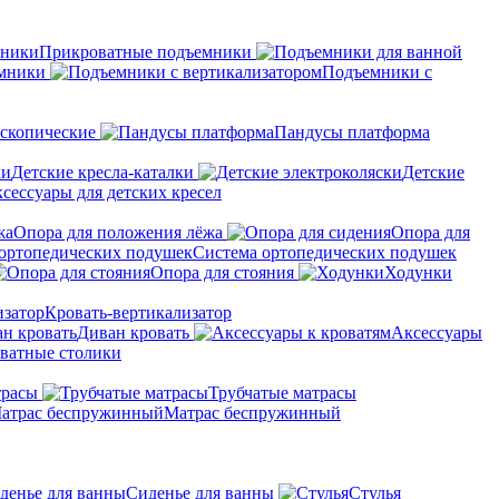
Прикроватные подъемники
мники
Подъемники с
скопические
Пандусы платформа
Детские кресла-каталки
Детские
сессуары для детских кресел
Опора для положения лёжа
Опора для
Система ортопедических подушек
Опора для стояния
Ходунки
Кровать-вертикализатор
Диван кровать
Аксессуары
ватные столики
трасы
Трубчатые матрасы
Матрас беспружинный
Сиденье для ванны
Стулья