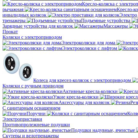
Кресло-коляска с электро
рычажная
Кресло-к
инвалидных колясок
Электро 
тренажеры
Подъемные устройства
Зарядные устройства для колясок
Массажеры
Прокат
Коляски с электроприводом
Электроколяски для дома
Электроколяски с лифтом
Колеса для кресел-колясок с электроприводом
Коляски с ручным приводом
Активные кресла-коляски
Узкие кресла-коляски
Аксессуары для колясок
Рез
С санитарным оснащением
Поручни
Коля
Электроприставки
Противопролежневые подушки
Подушки надувные, ячеистые
Скутеры и велотренажеры