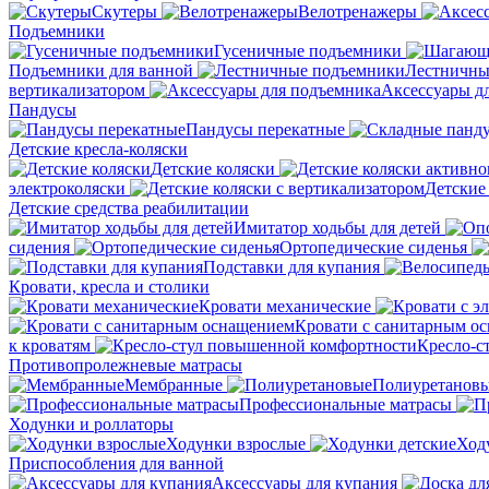
Скутеры
Велотренажеры
Подъемники
Гусеничные подъемники
Подъемники для ванной
Лестничны
вертикализатором
Аксессуары д
Пандусы
Пандусы перекатные
Детские кресла-коляски
Детские коляски
электроколяски
Детские
Детские средства реабилитации
Имитатор ходьбы для детей
сидения
Ортопедические сиденья
Подставки для купания
Кровати, кресла и столики
Кровати механические
Кровати с санитарным о
к кроватям
Кресло-с
Противопролежневые матрасы
Мембранные
Полиуретанов
Профессиональные матрасы
Ходунки и роллаторы
Ходунки взрослые
Ход
Приспособления для ванной
Аксессуары для купания