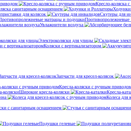
приводом
Кресло-коляска 
оляска санитарным оснащением
Ходунки
приставки для колясок
Скутеры для и
Противопролежневые 
Увлажнители воздуха
Электроколяски для улицы
Коляски с вертикализатором
Запчасти для кресел-колясок
Кресла-коляски с ручным приводо
Широкие кресла-коляски
Кресла-кат
ина
Колеса для 
ски с санитарным оснащением
Подушки гелевые