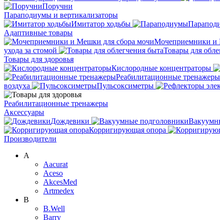
Поручни
Параподиумы и вертикализаторы
Имитатор ходьбы
Парапод
Адаптивные товары
Мочеприемники и 
ухода за стомой
Товары для обле
Товары для здоровья
Кислородные концентраторы
Реабилитационные тренажеры
воздуха
Пульсоксиметры
Реабилитационные тренажеры
Аксессуары
Дождевики
Вакуумн
Корригирующая опора
Производители
A
Aacurat
Aceso
AkcesMed
Artmedex
B
B.Well
Barry