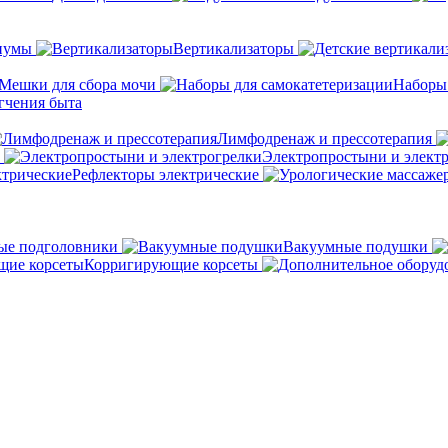
иумы
Вертикализаторы
Мешки для сбора мочи
Наборы
гчения быта
Лимфодренаж и прессотерапия
Электропростыни и элект
Рефлекторы электрические
ые подголовники
Вакуумные подушки
Корригирующие корсеты