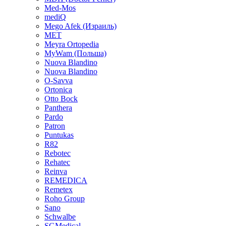
Med-Mos
mediQ
Mego Afek (Израиль)
MET
Meyra Ortopedia
MyWam (Польша)
Nuova Blandino
Nuova Blandino
O-Savva
Ortonica
Otto Bock
Panthera
Pardo
Patron
Puntukas
R82
Rebotec
Rehatec
Reinva
REMEDICA
Remetex
Roho Group
Sano
Schwalbe
SGMedical