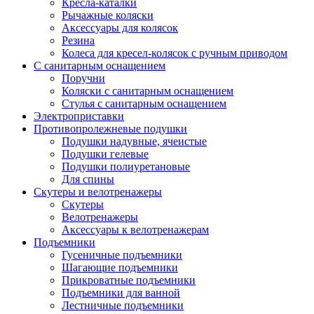
Кресла-каталки
Рычажные коляски
Аксессуары для колясок
Резина
Колеса для кресел-колясок с ручным приводом
С санитарным оснащением
Поручни
Коляски с санитарным оснащением
Стулья с санитарным оснащением
Электроприставки
Противопролежневые подушки
Подушки надувные, ячеистые
Подушки гелевые
Подушки полиуретановые
Для спины
Скутеры и велотренажеры
Скутеры
Велотренажеры
Аксессуары к велотренажерам
Подъемники
Гусеничные подъемники
Шагающие подъемники
Прикроватные подъемники
Подъемники для ванной
Лестничные подъемники