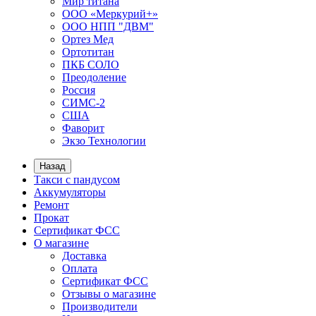
Мир титана
ООО «Меркурий+»
ООО НПП "ДВМ"
Ортез Мед
Ортотитан
ПКБ СОЛО
Преодоление
Россия
СИМС-2
США
Фаворит
Экзо Технологии
Назад
Такси с пандусом
Аккумуляторы
Ремонт
Прокат
Сертификат ФСС
О магазине
Доставка
Оплата
Сертификат ФСС
Отзывы о магазине
Производители