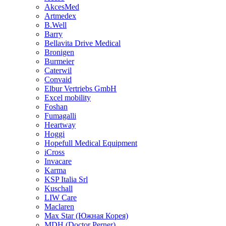
AkcesMed
Artmedex
B.Well
Barry
Bellavita Drive Medical
Bronigen
Burmeier
Caterwil
Convaid
Elbur Vertriebs GmbH
Excel mobility
Foshan
Fumagalli
Heartway
Hoggi
Hopefull Medical Equipment
iCross
Invacare
Karma
KSP Italia Srl
Kuschall
LIW Care
Maclaren
Max Star (Южная Корея)
MDH (Doctor Perner)