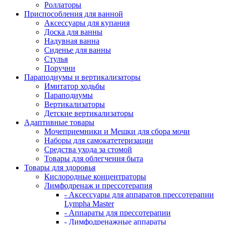
Роллаторы
Приспособления для ванной
Аксессуары для купания
Доска для ванны
Надувная ванна
Сиденье для ванны
Стулья
Поручни
Параподиумы и вертикализаторы
Имитатор ходьбы
Параподиумы
Вертикализаторы
Детские вертикализаторы
Адаптивные товары
Мочеприемники и Мешки для сбора мочи
Наборы для самокатетеризации
Средства ухода за стомой
Товары для облегчения быта
Товары для здоровья
Кислородные концентраторы
Лимфодренаж и прессотерапия
- Аксессуары для аппаратов прессотерапии
Lympha Master
- Аппараты для прессотерапии
- Лимфодренажные аппараты