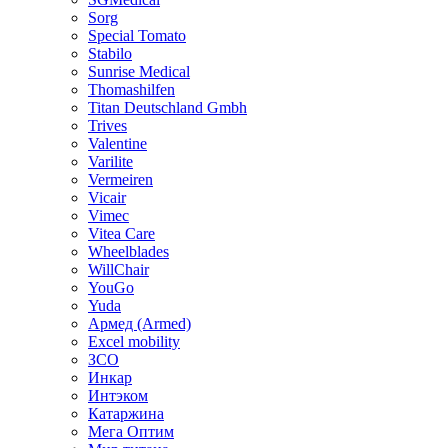
Sorg
Special Tomato
Stabilo
Sunrise Medical
Thomashilfen
Titan Deutschland Gmbh
Trives
Valentine
Varilite
Vermeiren
Vicair
Vimec
Vitea Care
Wheelblades
WillChair
YouGo
Yuda
Армед (Armed)
Еxcel mobility
ЗСО
Инкар
Интэком
Катаржина
Мега Оптим