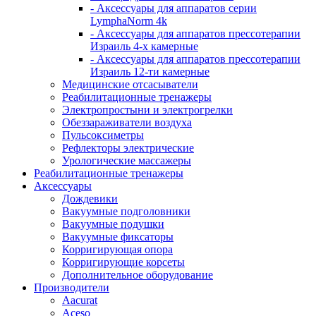
- Аксессуары для аппаратов серии
LymphaNorm 4k
- Аксессуары для аппаратов прессотерапии
Израиль 4-х камерные
- Аксессуары для аппаратов прессотерапии
Израиль 12-ти камерные
Медицинские отсасыватели
Реабилитационные тренажеры
Электропростыни и электрогрелки
Обеззараживатели воздуха
Пульсоксиметры
Рефлекторы электрические
Урологические массажеры
Реабилитационные тренажеры
Аксессуары
Дождевики
Вакуумные подголовники
Вакуумные подушки
Вакуумные фиксаторы
Корригирующая опора
Корригирующие корсеты
Дополнительное оборудование
Производители
Aacurat
Aceso