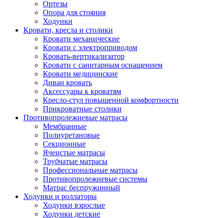
Ортезы
Опора для стояния
Ходунки
Кровати, кресла и столики
Кровати механические
Кровати с электроприводом
Кровать-вертикализатор
Кровати с санитарным оснащением
Кровати медицинские
Диван кровать
Аксессуары к кроватям
Кресло-стул повышенной комфортности
Прикроватные столики
Противопролежневые матрасы
Мембранные
Полиуретановые
Секционные
Ячеистые матрасы
Трубчатые матрасы
Профессиональные матрасы
Противопролежневые системы
Матрас беспружинный
Ходунки и роллаторы
Ходунки взрослые
Ходунки детские