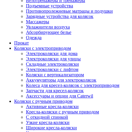
Велотренажеры и тренажеры
Подъемные устройства
Противопролежневые матрацы и подушки
Зарядные устройства для колясок
Массажеры
Увлажнители воздуха
Абсорбирующее белье
Одежда
Прокат
Коляски с электроприводом
Электроколяски для дома
Электроколяски для улицы
Складные электроколяски
Электроколяски с лифтом
Коляски с вертикализатором
Аккумуляторы для электроколясок
Колеса для кресел-колясок с электроприводом
Запчасти для кресел-колясок
Аксессуары и опции для Caterwil
Коляски с ручным приводом
Активные кресла-коляски
Кресла-коляски с ручным приводом
С откидной спинкой
Узкие кресла-коляски
Широкие кресла-коляски