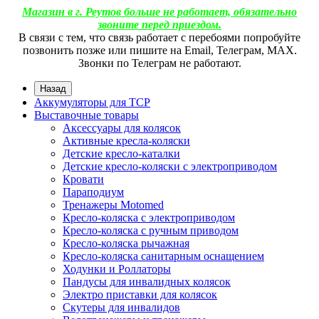
Магазин в г. Реутов больше не работает, обязательно
звоните перед приездом.
В связи с тем, что связь работает с перебоями попробуйте
позвонить позже или пишите на Email, Телеграм, МАХ.
Звонки по Телеграм не работают.
Назад
Аккумуляторы для ТСР
Выставочные товары
Аксессуары для колясок
Активные кресла-коляски
Детские кресло-каталки
Детские кресло-коляски с электроприводом
Кровати
Параподиум
Тренажеры Motomed
Кресло-коляска с электроприводом
Кресло-коляска с ручным приводом
Кресло-коляска рычажная
Кресло-коляска санитарным оснащением
Ходунки и Роллаторы
Пандусы для инвалидных колясок
Электро приставки для колясок
Скутеры для инвалидов