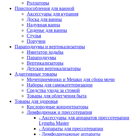
Роллаторы
Приспособления для ванной
Аксессуары для купания
Доска для ванны
Надувная ванна
Сиденье для ванны
Стулья
Поручни
Параподиумы и вертикализаторы
Имитатор ходьбы
Параподиумы
Вертикализаторы
Детские вертикализаторы
Адаптивные товары
Мочеприемники и Мешки для сбора мочи
Наборы для самокатетеризации
Средства ухода за стомой
Товары для облегчения быта
Товары для здоровья
Кислородные концентраторы
Лимфодренаж и прессотерапия
- Аксессуары для аппаратов прессотерапии
Lympha Master
- Аппараты для прессотерапии
- Лимфодренажные аппараты