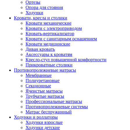
Ортезы
Опора для стояния
Ходунки
Кровати, кресла и столики
Кровати механические
Кровати с электроприводом
Кровать-вертикализатор
Кровати с санитарным оснащением
Кровати медицинские
Диван кровать
Аксессуары к кроватям
Кресло-стул повышенной комфортности
Прикроватные столики
Противопролежневые матрасы
Мембранные
Полиуретановые
Секционные
Ячеистые матрасы
Трубчатые матрасы
Профессиональные матрасы
Противопролежневые системы
Матрас беспружинный
Ходунки и роллаторы
Ходунки взрослые
Ходунки детские