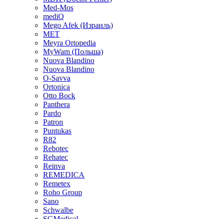
Med-Mos
mediQ
Mego Afek (Израиль)
MET
Meyra Ortopedia
MyWam (Польша)
Nuova Blandino
Nuova Blandino
O-Savva
Ortonica
Otto Bock
Panthera
Pardo
Patron
Puntukas
R82
Rebotec
Rehatec
Reinva
REMEDICA
Remetex
Roho Group
Sano
Schwalbe
SGMedical