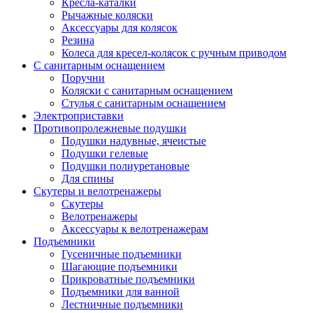
Кресла-каталки
Рычажные коляски
Аксессуары для колясок
Резина
Колеса для кресел-колясок с ручным приводом
С санитарным оснащением
Поручни
Коляски с санитарным оснащением
Стулья с санитарным оснащением
Электроприставки
Противопролежневые подушки
Подушки надувные, ячеистые
Подушки гелевые
Подушки полиуретановые
Для спины
Скутеры и велотренажеры
Скутеры
Велотренажеры
Аксессуары к велотренажерам
Подъемники
Гусеничные подъемники
Шагающие подъемники
Прикроватные подъемники
Подъемники для ванной
Лестничные подъемники