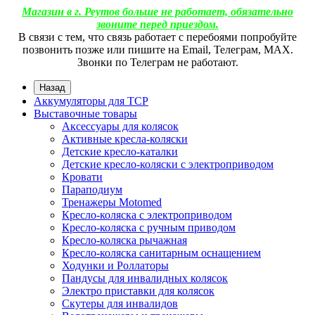
Магазин в г. Реутов больше не работает, обязательно
звоните перед приездом.
В связи с тем, что связь работает с перебоями попробуйте
позвонить позже или пишите на Email, Телеграм, МАХ.
Звонки по Телеграм не работают.
Назад
Аккумуляторы для ТСР
Выставочные товары
Аксессуары для колясок
Активные кресла-коляски
Детские кресло-каталки
Детские кресло-коляски с электроприводом
Кровати
Параподиум
Тренажеры Motomed
Кресло-коляска с электроприводом
Кресло-коляска с ручным приводом
Кресло-коляска рычажная
Кресло-коляска санитарным оснащением
Ходунки и Роллаторы
Пандусы для инвалидных колясок
Электро приставки для колясок
Скутеры для инвалидов