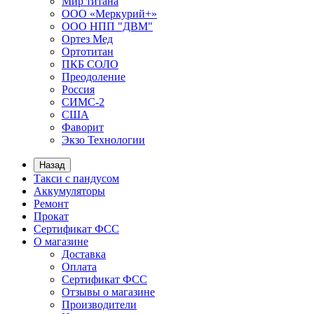
Мир титана
ООО «Меркурий+»
ООО НПП "ДВМ"
Ортез Мед
Ортотитан
ПКБ СОЛО
Преодоление
Россия
СИМС-2
США
Фаворит
Экзо Технологии
Назад
Такси с пандусом
Аккумуляторы
Ремонт
Прокат
Сертификат ФСС
О магазине
Доставка
Оплата
Сертификат ФСС
Отзывы о магазине
Производители