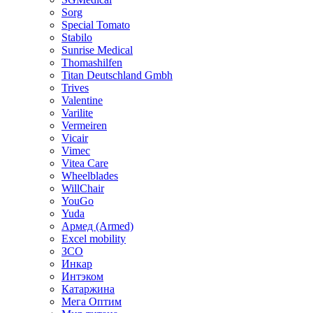
Sorg
Special Tomato
Stabilo
Sunrise Medical
Thomashilfen
Titan Deutschland Gmbh
Trives
Valentine
Varilite
Vermeiren
Vicair
Vimec
Vitea Care
Wheelblades
WillChair
YouGo
Yuda
Армед (Armed)
Еxcel mobility
ЗСО
Инкар
Интэком
Катаржина
Мега Оптим