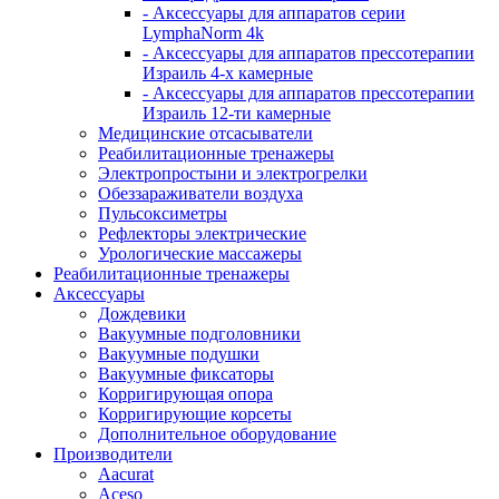
- Аксессуары для аппаратов серии
LymphaNorm 4k
- Аксессуары для аппаратов прессотерапии
Израиль 4-х камерные
- Аксессуары для аппаратов прессотерапии
Израиль 12-ти камерные
Медицинские отсасыватели
Реабилитационные тренажеры
Электропростыни и электрогрелки
Обеззараживатели воздуха
Пульсоксиметры
Рефлекторы электрические
Урологические массажеры
Реабилитационные тренажеры
Аксессуары
Дождевики
Вакуумные подголовники
Вакуумные подушки
Вакуумные фиксаторы
Корригирующая опора
Корригирующие корсеты
Дополнительное оборудование
Производители
Aacurat
Aceso