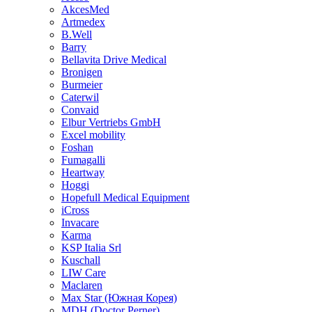
AkcesMed
Artmedex
B.Well
Barry
Bellavita Drive Medical
Bronigen
Burmeier
Caterwil
Convaid
Elbur Vertriebs GmbH
Excel mobility
Foshan
Fumagalli
Heartway
Hoggi
Hopefull Medical Equipment
iCross
Invacare
Karma
KSP Italia Srl
Kuschall
LIW Care
Maclaren
Max Star (Южная Корея)
MDH (Doctor Perner)