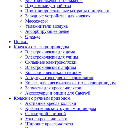
Велотренажеры и тренажеры
Подъемные устройства
Противопролежневые матрацы и подушки
Зарядные устройства для колясок
Массажеры
Увлажнители воздуха
Абсорбирующее белье
Одежда
Прокат
Коляски с электроприводом
Электроколяски для дома
Электроколяски для улицы
Складные электроколяски
Электроколяски с лифтом
Коляски с вертикализатором
Аккумуляторы для электроколясок
Колеса для кресел-колясок с электроприводом
Запчасти для кресел-колясок
Аксессуары и опции для Caterwil
Коляски с ручным приводом
Активные кресла-коляски
Кресла-коляски с ручным приводом
С откидной спинкой
Узкие кресла-коляски
Широкие кресла-коляски