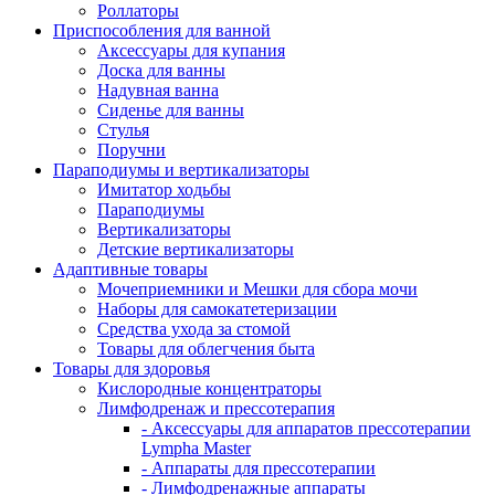
Роллаторы
Приспособления для ванной
Аксессуары для купания
Доска для ванны
Надувная ванна
Сиденье для ванны
Стулья
Поручни
Параподиумы и вертикализаторы
Имитатор ходьбы
Параподиумы
Вертикализаторы
Детские вертикализаторы
Адаптивные товары
Мочеприемники и Мешки для сбора мочи
Наборы для самокатетеризации
Средства ухода за стомой
Товары для облегчения быта
Товары для здоровья
Кислородные концентраторы
Лимфодренаж и прессотерапия
- Аксессуары для аппаратов прессотерапии
Lympha Master
- Аппараты для прессотерапии
- Лимфодренажные аппараты