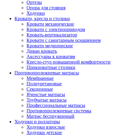
Ортезы
Опора для стояния
Ходунки
Кровати, кресла и столики
Кровати механические
Кровати с электроприводом
Кровать-вертикализатор
Кровати с санитарным оснащением
Кровати медицинские
Диван кровать
Аксессуары к кроватям
Кресло-стул повышенной комфортности
Прикроватные столики
Противопролежневые матрасы
Мембранные
Полиуретановые
Секционные
Ячеистые матрасы
Трубчатые матрасы
Профессиональные матрасы
Противопролежневые системы
Матрас беспружинный
Ходунки и роллаторы
Ходунки взрослые
Ходунки детские