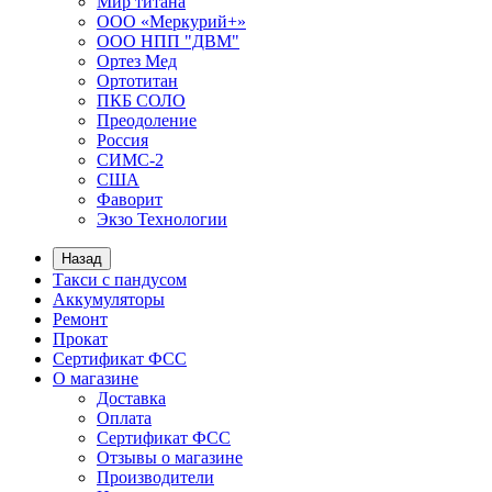
Мир титана
ООО «Меркурий+»
ООО НПП "ДВМ"
Ортез Мед
Ортотитан
ПКБ СОЛО
Преодоление
Россия
СИМС-2
США
Фаворит
Экзо Технологии
Назад
Такси с пандусом
Аккумуляторы
Ремонт
Прокат
Сертификат ФСС
О магазине
Доставка
Оплата
Сертификат ФСС
Отзывы о магазине
Производители