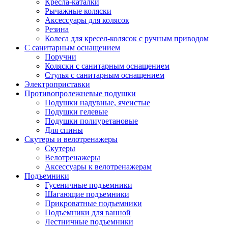
Кресла-каталки
Рычажные коляски
Аксессуары для колясок
Резина
Колеса для кресел-колясок с ручным приводом
С санитарным оснащением
Поручни
Коляски с санитарным оснащением
Стулья с санитарным оснащением
Электроприставки
Противопролежневые подушки
Подушки надувные, ячеистые
Подушки гелевые
Подушки полиуретановые
Для спины
Скутеры и велотренажеры
Скутеры
Велотренажеры
Аксессуары к велотренажерам
Подъемники
Гусеничные подъемники
Шагающие подъемники
Прикроватные подъемники
Подъемники для ванной
Лестничные подъемники