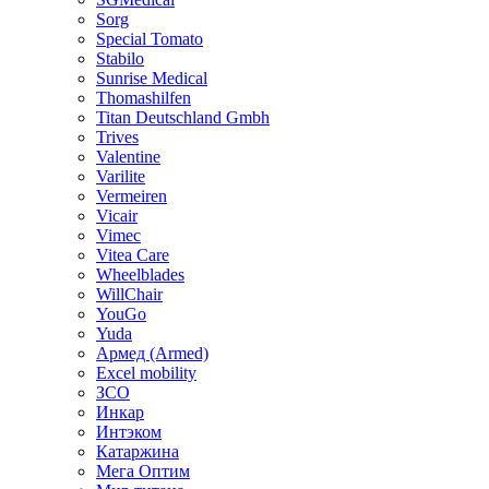
Sorg
Special Tomato
Stabilo
Sunrise Medical
Thomashilfen
Titan Deutschland Gmbh
Trives
Valentine
Varilite
Vermeiren
Vicair
Vimec
Vitea Care
Wheelblades
WillChair
YouGo
Yuda
Армед (Armed)
Еxcel mobility
ЗСО
Инкар
Интэком
Катаржина
Мега Оптим