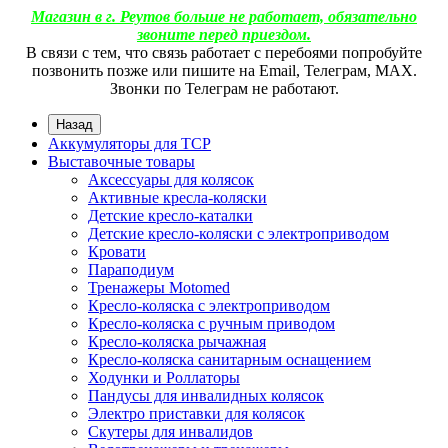
Магазин в г. Реутов больше не работает, обязательно
звоните перед приездом.
В связи с тем, что связь работает с перебоями попробуйте
позвонить позже или пишите на Email, Телеграм, МАХ.
Звонки по Телеграм не работают.
Назад
Аккумуляторы для ТСР
Выставочные товары
Аксессуары для колясок
Активные кресла-коляски
Детские кресло-каталки
Детские кресло-коляски с электроприводом
Кровати
Параподиум
Тренажеры Motomed
Кресло-коляска с электроприводом
Кресло-коляска с ручным приводом
Кресло-коляска рычажная
Кресло-коляска санитарным оснащением
Ходунки и Роллаторы
Пандусы для инвалидных колясок
Электро приставки для колясок
Скутеры для инвалидов