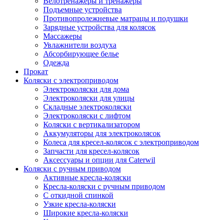
Велотренажеры и тренажеры
Подъемные устройства
Противопролежневые матрацы и подушки
Зарядные устройства для колясок
Массажеры
Увлажнители воздуха
Абсорбирующее белье
Одежда
Прокат
Коляски с электроприводом
Электроколяски для дома
Электроколяски для улицы
Складные электроколяски
Электроколяски с лифтом
Коляски с вертикализатором
Аккумуляторы для электроколясок
Колеса для кресел-колясок с электроприводом
Запчасти для кресел-колясок
Аксессуары и опции для Caterwil
Коляски с ручным приводом
Активные кресла-коляски
Кресла-коляски с ручным приводом
С откидной спинкой
Узкие кресла-коляски
Широкие кресла-коляски