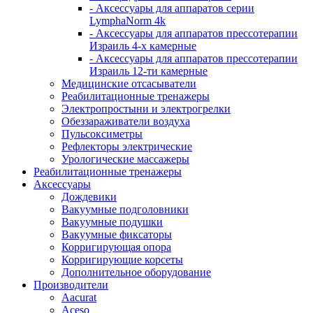
- Аксессуары для аппаратов серии
LymphaNorm 4k
- Аксессуары для аппаратов прессотерапии
Израиль 4-х камерные
- Аксессуары для аппаратов прессотерапии
Израиль 12-ти камерные
Медицинские отсасыватели
Реабилитационные тренажеры
Электропростыни и электрогрелки
Обеззараживатели воздуха
Пульсоксиметры
Рефлекторы электрические
Урологические массажеры
Реабилитационные тренажеры
Аксессуары
Дождевики
Вакуумные подголовники
Вакуумные подушки
Вакуумные фиксаторы
Корригирующая опора
Корригирующие корсеты
Дополнительное оборудование
Производители
Aacurat
Aceso