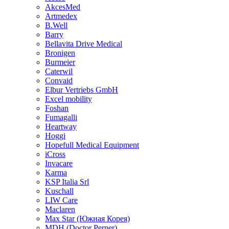
AkcesMed
Artmedex
B.Well
Barry
Bellavita Drive Medical
Bronigen
Burmeier
Caterwil
Convaid
Elbur Vertriebs GmbH
Excel mobility
Foshan
Fumagalli
Heartway
Hoggi
Hopefull Medical Equipment
iCross
Invacare
Karma
KSP Italia Srl
Kuschall
LIW Care
Maclaren
Max Star (Южная Корея)
MDH (Doctor Perner)