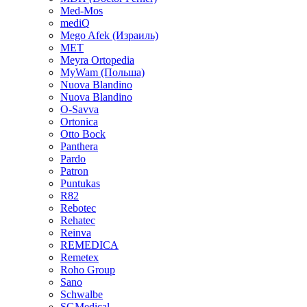
Med-Mos
mediQ
Mego Afek (Израиль)
MET
Meyra Ortopedia
MyWam (Польша)
Nuova Blandino
Nuova Blandino
O-Savva
Ortonica
Otto Bock
Panthera
Pardo
Patron
Puntukas
R82
Rebotec
Rehatec
Reinva
REMEDICA
Remetex
Roho Group
Sano
Schwalbe
SGMedical