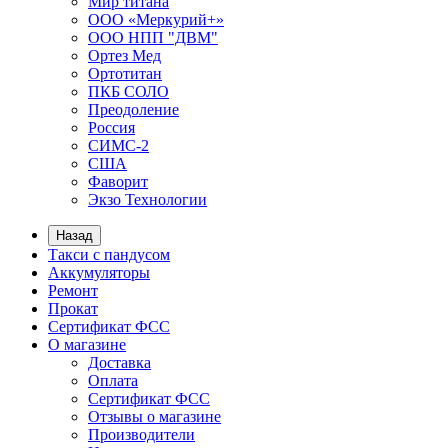
Мир титана
ООО «Меркурий+»
ООО НПП "ДВМ"
Ортез Мед
Ортотитан
ПКБ СОЛО
Преодоление
Россия
СИМС-2
США
Фаворит
Экзо Технологии
Назад
Такси с пандусом
Аккумуляторы
Ремонт
Прокат
Сертификат ФСС
О магазине
Доставка
Оплата
Сертификат ФСС
Отзывы о магазине
Производители