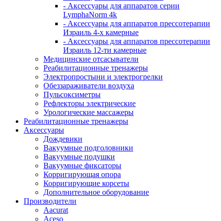
- Аксессуары для аппаратов серии
LymphaNorm 4k
- Аксессуары для аппаратов прессотерапии
Израиль 4-х камерные
- Аксессуары для аппаратов прессотерапии
Израиль 12-ти камерные
Медицинские отсасыватели
Реабилитационные тренажеры
Электропростыни и электрогрелки
Обеззараживатели воздуха
Пульсоксиметры
Рефлекторы электрические
Урологические массажеры
Реабилитационные тренажеры
Аксессуары
Дождевики
Вакуумные подголовники
Вакуумные подушки
Вакуумные фиксаторы
Корригирующая опора
Корригирующие корсеты
Дополнительное оборудование
Производители
Aacurat
Aceso