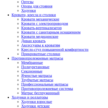
Ортезы
Опора для стояния
Ходунки
Кровати, кресла и столики
Кровати механические
Кровати с электроприводом
Кровать-вертикализатор
Кровати с санитарным оснащением
Кровати медицинские
Диван кровать
Аксессуары к кроватям
Кресло-стул повышенной комфортности
Прикроватные столики
Противопролежневые матрасы
Мембранные
Полиуретановые
Секционные
Ячеистые матрасы
Трубчатые матрасы
Профессиональные матрасы
Противопролежневые системы
Матрас беспружинный
Ходунки и роллаторы
Ходунки взрослые
Ходунки детские