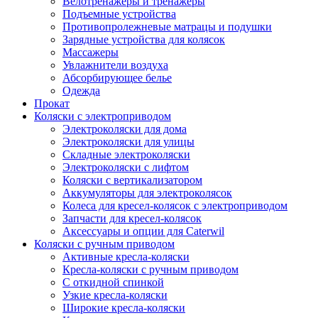
Велотренажеры и тренажеры
Подъемные устройства
Противопролежневые матрацы и подушки
Зарядные устройства для колясок
Массажеры
Увлажнители воздуха
Абсорбирующее белье
Одежда
Прокат
Коляски с электроприводом
Электроколяски для дома
Электроколяски для улицы
Складные электроколяски
Электроколяски с лифтом
Коляски с вертикализатором
Аккумуляторы для электроколясок
Колеса для кресел-колясок с электроприводом
Запчасти для кресел-колясок
Аксессуары и опции для Caterwil
Коляски с ручным приводом
Активные кресла-коляски
Кресла-коляски с ручным приводом
С откидной спинкой
Узкие кресла-коляски
Широкие кресла-коляски