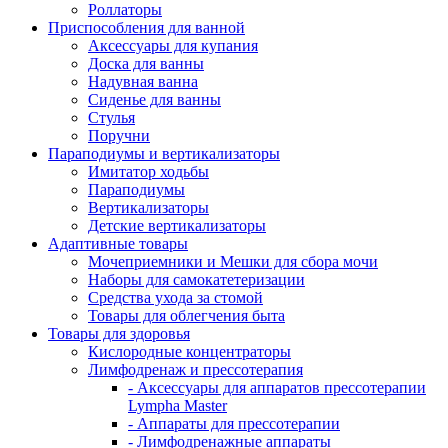
Роллаторы
Приспособления для ванной
Аксессуары для купания
Доска для ванны
Надувная ванна
Сиденье для ванны
Стулья
Поручни
Параподиумы и вертикализаторы
Имитатор ходьбы
Параподиумы
Вертикализаторы
Детские вертикализаторы
Адаптивные товары
Мочеприемники и Мешки для сбора мочи
Наборы для самокатетеризации
Средства ухода за стомой
Товары для облегчения быта
Товары для здоровья
Кислородные концентраторы
Лимфодренаж и прессотерапия
- Аксессуары для аппаратов прессотерапии
Lympha Master
- Аппараты для прессотерапии
- Лимфодренажные аппараты