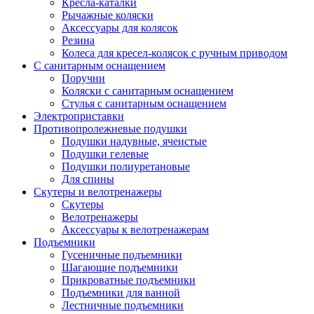
Кресла-каталки
Рычажные коляски
Аксессуары для колясок
Резина
Колеса для кресел-колясок с ручным приводом
С санитарным оснащением
Поручни
Коляски с санитарным оснащением
Стулья с санитарным оснащением
Электроприставки
Противопролежневые подушки
Подушки надувные, ячеистые
Подушки гелевые
Подушки полиуретановые
Для спины
Скутеры и велотренажеры
Скутеры
Велотренажеры
Аксессуары к велотренажерам
Подъемники
Гусеничные подъемники
Шагающие подъемники
Прикроватные подъемники
Подъемники для ванной
Лестничные подъемники