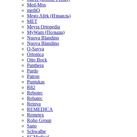
Med-Mos
mediQ
Mego Afek (Израиль)
MET
Meyra Ortopedia
MyWam (Польша)
Nuova Blandino
Nuova Blandino
O-Savva
Ortonica
Otto Bock
Panthera
Pardo
Patron
Puntukas
R82
Rebotec
Rehatec
Reinva
REMEDICA
Remetex
Roho Group
Sano
Schwalbe
SGMedical