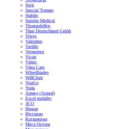
Sorg
Special Tomato
Stabilo
Sunrise Medical
Thomashilfen
Titan Deutschland Gmbh
Trives
Valentine
Varilite
Vermeiren
Vicair
Vimec
Vitea Care
Wheelblades
WillChair
YouGo
Yuda
Армед (Armed)
Еxcel mobility
ЗСО
Инкар
Интэком
Катаржина
Мега Оптим