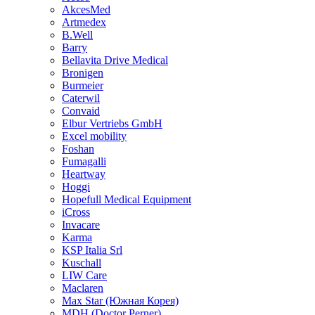
AkcesMed
Artmedex
B.Well
Barry
Bellavita Drive Medical
Bronigen
Burmeier
Caterwil
Convaid
Elbur Vertriebs GmbH
Excel mobility
Foshan
Fumagalli
Heartway
Hoggi
Hopefull Medical Equipment
iCross
Invacare
Karma
KSP Italia Srl
Kuschall
LIW Care
Maclaren
Max Star (Южная Корея)
MDH (Doctor Perner)