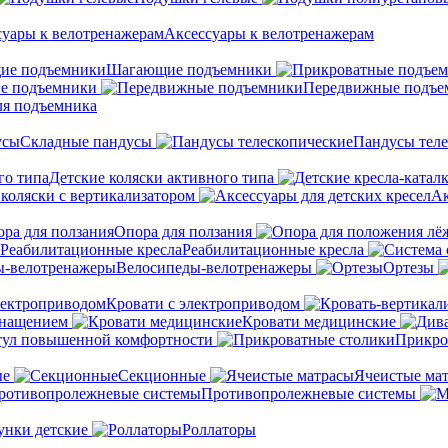
Аксессуары к велотренажерам
Шагающие подъемники
е подъемники
Передвижные подъе
ля подъемника
Складные пандусы
Пандусы теле
Детские коляски активного типа
 коляски с вертикализатором
Ак
Опора для ползания
Реабилитационные кресла
Велосипеды-велотренажеры
Ортезы
Кровати с электроприводом
снащением
Кровати медицинские
тул повышенной комфортности
Прикро
ые
Секционные
Ячеистые ма
Противопролежневые системы
унки детские
Роллаторы