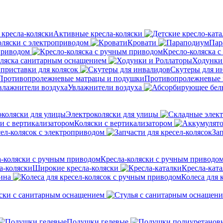
Активные кресла-коляски
оляски с электроприводом
Кровати
Пар
приводом
Кресло-коляска 
оляска санитарным оснащением
Ходунки
приставки для колясок
Скутеры для и
Противопролежневые 
Увлажнители воздуха
Электроколяски для улицы
Коляски с вертикализатором
сел-колясок с электроприводом
Зап
Кресла-коляски с ручным приводо
Широкие кресла-коляски
Кресла-кат
ина
Колеса для 
ски с санитарным оснащением
Подушки гелевые