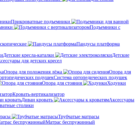
Прикроватные подъемники
мники
Подъемники с
скопические
Пандусы платформа
Детские кресла-каталки
Детские
сессуары для детских кресел
Опора для положения лёжа
Опора для
Система ортопедических подушек
Опора для стояния
Ходунки
Кровать-вертикализатор
Диван кровать
Аксессуары
ватные столики
трасы
Трубчатые матрасы
Матрас беспружинный