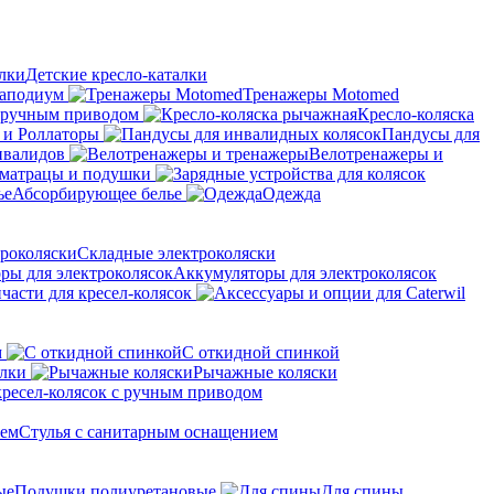
Детские кресло-каталки
аподиум
Тренажеры Motomed
с ручным приводом
Кресло-коляска
 и Роллаторы
Пандусы для
нвалидов
Велотренажеры и
матрацы и подушки
Абсорбирующее белье
Одежда
Складные электроколяски
Аккумуляторы для электроколясок
части для кресел-колясок
м
С откидной спинкой
алки
Рычажные коляски
кресел-колясок с ручным приводом
Стулья с санитарным оснащением
Подушки полиуретановые
Для спины