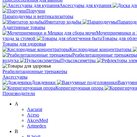
Аксессуары для купания
Поручни
Параподиумы и вертикализаторы
Имитатор ходьбы
Парапод
Адаптивные товары
Мочеприемники и 
ухода за стомой
Товары для обле
Товары для здоровья
Кислородные концентраторы
Реабилитационные тренажеры
воздуха
Пульсоксиметры
Реабилитационные тренажеры
Аксессуары
Дождевики
Вакуумн
Корригирующая опора
Производители
A
Aacurat
Aceso
AkcesMed
Artmedex
B
B.Well