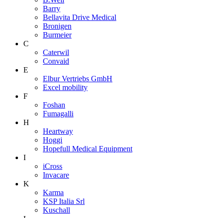
Barry
Bellavita Drive Medical
Bronigen
Burmeier
C
Caterwil
Convaid
E
Elbur Vertriebs GmbH
Excel mobility
F
Foshan
Fumagalli
H
Heartway
Hoggi
Hopefull Medical Equipment
I
iCross
Invacare
K
Karma
KSP Italia Srl
Kuschall