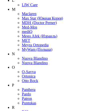
L
LIW Care
M
Maclaren
Max Star (Южная Корея)
MDH (Doctor Perner)
Med-Mos
mediQ
Mego Afek (Израиль)
MET
Meyra Ortopedia
MyWam (Польша)
N
Nuova Blandino
Nuova Blandino
O
O-Savva
Ortonica
Otto Bock
P
Panthera
Pardo
Patron
Puntukas
R