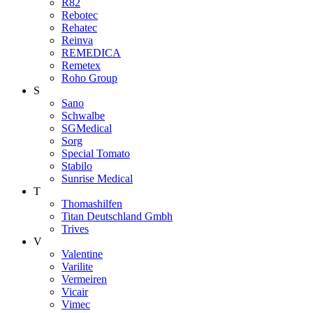
R82
Rebotec
Rehatec
Reinva
REMEDICA
Remetex
Roho Group
S
Sano
Schwalbe
SGMedical
Sorg
Special Tomato
Stabilo
Sunrise Medical
T
Thomashilfen
Titan Deutschland Gmbh
Trives
V
Valentine
Varilite
Vermeiren
Vicair
Vimec