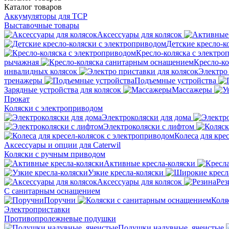
Каталог
товаров
Аккумуляторы для ТСР
Выставочные товары
Аксессуары для колясок
Детские кресло-к
Кресло-коляска с электро
рычажная
Кресло-к
инвалидных колясок
Электро 
тренажеры
Подъемные устройства
Зарядные устройства для колясок
Массажеры
Прокат
Коляски с электроприводом
Электроколяски для дома
Электроколяски с лифтом
Колеса для кре
Аксессуары и опции для Caterwil
Коляски с ручным приводом
Активные кресла-коляски
Узкие кресла-коляски
Аксессуары для колясок
Рез
С санитарным оснащением
Поручни
Коля
Электроприставки
Противопролежневые подушки
Подушки надувные, ячеистые