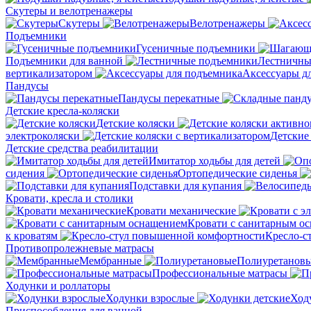
Скутеры и велотренажеры
Скутеры
Велотренажеры
Подъемники
Гусеничные подъемники
Подъемники для ванной
Лестничны
вертикализатором
Аксессуары д
Пандусы
Пандусы перекатные
Детские кресла-коляски
Детские коляски
электроколяски
Детские
Детские средства реабилитации
Имитатор ходьбы для детей
сидения
Ортопедические сиденья
Подставки для купания
Кровати, кресла и столики
Кровати механические
Кровати с санитарным о
к кроватям
Кресло-с
Противопролежневые матрасы
Мембранные
Полиуретанов
Профессиональные матрасы
Ходунки и роллаторы
Ходунки взрослые
Ход
Приспособления для ванной