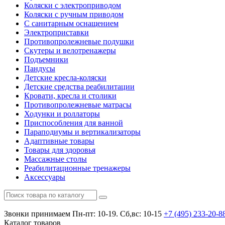
Коляски с электроприводом
Коляски с ручным приводом
С санитарным оснащением
Электроприставки
Противопролежневые подушки
Скутеры и велотренажеры
Подъемники
Пандусы
Детские кресла-коляски
Детские средства реабилитации
Кровати, кресла и столики
Противопролежневые матрасы
Ходунки и роллаторы
Приспособления для ванной
Параподиумы и вертикализаторы
Адаптивные товары
Товары для здоровья
Массажные столы
Реабилитационные тренажеры
Аксессуары
Звонки принимаем
Пн-пт: 10-19. Сб,вс: 10-15
+7 (495)
233-20-8
Каталог
товаров