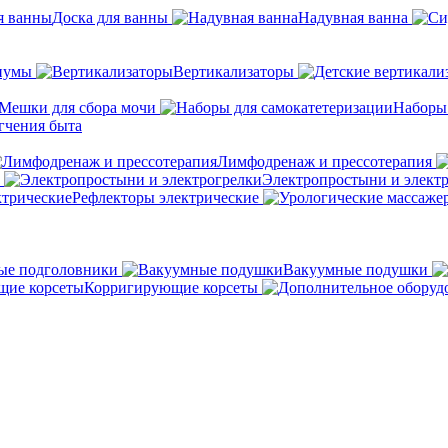
Доска для ванны
Надувная ванна
иумы
Вертикализаторы
Мешки для сбора мочи
Наборы
гчения быта
Лимфодренаж и прессотерапия
Электропростыни и элект
Рефлекторы электрические
ые подголовники
Вакуумные подушки
Корригирующие корсеты