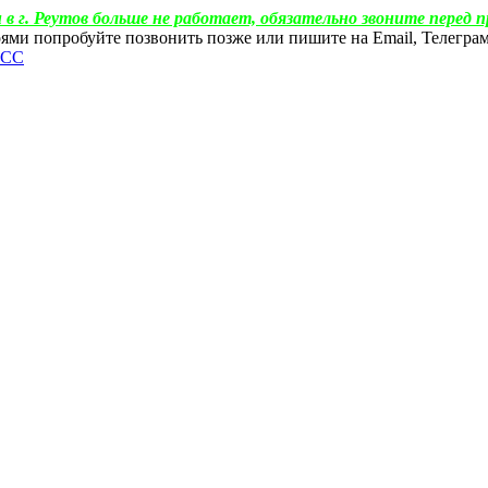
 в г. Реутов больше не работает, обязательно звоните перед п
ебоями попробуйте позвонить позже или пишите на Email, Телегр
ФСС