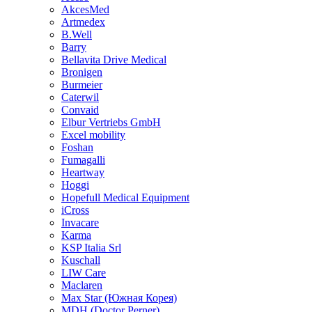
AkcesMed
Artmedex
B.Well
Barry
Bellavita Drive Medical
Bronigen
Burmeier
Caterwil
Convaid
Elbur Vertriebs GmbH
Excel mobility
Foshan
Fumagalli
Heartway
Hoggi
Hopefull Medical Equipment
iCross
Invacare
Karma
KSP Italia Srl
Kuschall
LIW Care
Maclaren
Max Star (Южная Корея)
MDH (Doctor Perner)