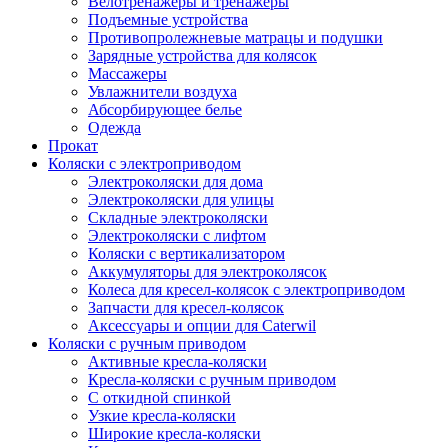
Велотренажеры и тренажеры
Подъемные устройства
Противопролежневые матрацы и подушки
Зарядные устройства для колясок
Массажеры
Увлажнители воздуха
Абсорбирующее белье
Одежда
Прокат
Коляски с электроприводом
Электроколяски для дома
Электроколяски для улицы
Складные электроколяски
Электроколяски с лифтом
Коляски с вертикализатором
Аккумуляторы для электроколясок
Колеса для кресел-колясок с электроприводом
Запчасти для кресел-колясок
Аксессуары и опции для Caterwil
Коляски с ручным приводом
Активные кресла-коляски
Кресла-коляски с ручным приводом
С откидной спинкой
Узкие кресла-коляски
Широкие кресла-коляски