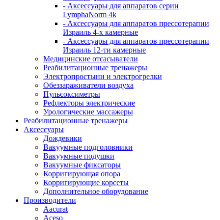
- Аксессуары для аппаратов серии
LymphaNorm 4k
- Аксессуары для аппаратов прессотерапии
Израиль 4-х камерные
- Аксессуары для аппаратов прессотерапии
Израиль 12-ти камерные
Медицинские отсасыватели
Реабилитационные тренажеры
Электропростыни и электрогрелки
Обеззараживатели воздуха
Пульсоксиметры
Рефлекторы электрические
Урологические массажеры
Реабилитационные тренажеры
Аксессуары
Дождевики
Вакуумные подголовники
Вакуумные подушки
Вакуумные фиксаторы
Корригирующая опора
Корригирующие корсеты
Дополнительное оборудование
Производители
Aacurat
Aceso