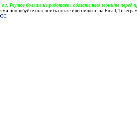
 в г. Реутов больше не работает, обязательно звоните перед п
ебоями попробуйте позвонить позже или пишите на Email, Телегр
ФСС