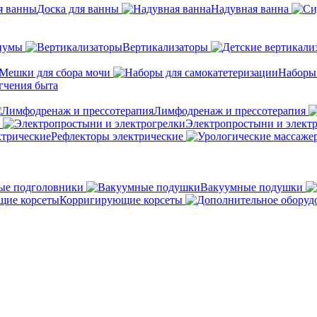
Доска для ванны
Надувная ванна
иумы
Вертикализаторы
Мешки для сбора мочи
Наборы
гчения быта
Лимфодренаж и прессотерапия
Электропростыни и элект
Рефлекторы электрические
ые подголовники
Вакуумные подушки
Корригирующие корсеты