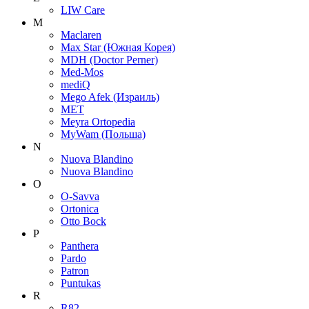
LIW Care
M
Maclaren
Max Star (Южная Корея)
MDH (Doctor Perner)
Med-Mos
mediQ
Mego Afek (Израиль)
MET
Meyra Ortopedia
MyWam (Польша)
N
Nuova Blandino
Nuova Blandino
O
O-Savva
Ortonica
Otto Bock
P
Panthera
Pardo
Patron
Puntukas
R
R82