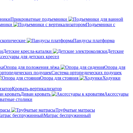
Прикроватные подъемники
мники
Подъемники с
скопические
Пандусы платформа
Детские кресла-каталки
Детские
сессуары для детских кресел
Опора для положения лёжа
Опора для
Система ортопедических подушек
Опора для стояния
Ходунки
Кровать-вертикализатор
Диван кровать
Аксессуары
ватные столики
трасы
Трубчатые матрасы
Матрас беспружинный