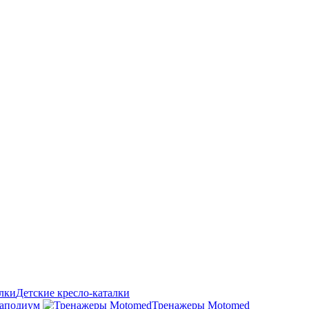
Детские кресло-каталки
аподиум
Тренажеры Motomed