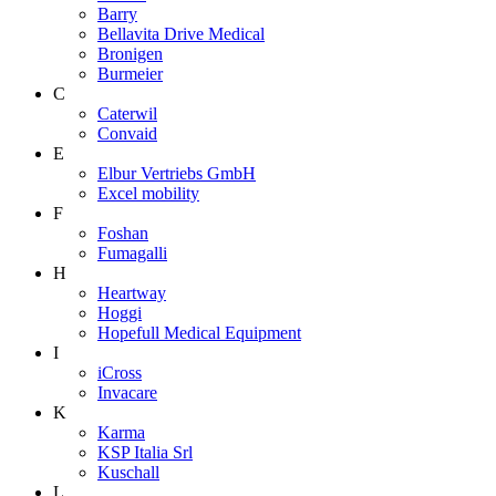
Barry
Bellavita Drive Medical
Bronigen
Burmeier
C
Caterwil
Convaid
E
Elbur Vertriebs GmbH
Excel mobility
F
Foshan
Fumagalli
H
Heartway
Hoggi
Hopefull Medical Equipment
I
iCross
Invacare
K
Karma
KSP Italia Srl
Kuschall
L