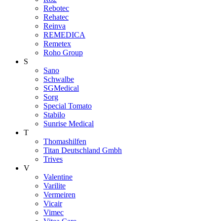
Rebotec
Rehatec
Reinva
REMEDICA
Remetex
Roho Group
S
Sano
Schwalbe
SGMedical
Sorg
Special Tomato
Stabilo
Sunrise Medical
T
Thomashilfen
Titan Deutschland Gmbh
Trives
V
Valentine
Varilite
Vermeiren
Vicair
Vimec