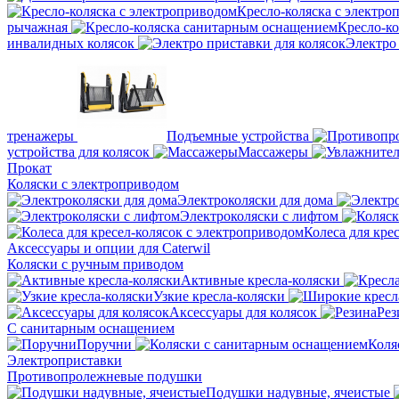
Кресло-коляска с электро
рычажная
Кресло-к
инвалидных колясок
Электро 
тренажеры
Подъемные устройства
устройства для колясок
Массажеры
Прокат
Коляски с электроприводом
Электроколяски для дома
Электроколяски с лифтом
Колеса для кре
Аксессуары и опции для Caterwil
Коляски с ручным приводом
Активные кресла-коляски
Узкие кресла-коляски
Аксессуары для колясок
Рез
С санитарным оснащением
Поручни
Коля
Электроприставки
Противопролежневые подушки
Подушки надувные, ячеистые