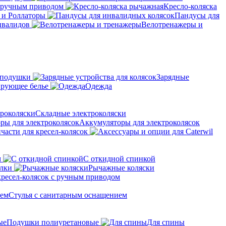
с ручным приводом
Кресло-коляска
 и Роллаторы
Пандусы для
нвалидов
Велотренажеры и
 подушки
Зарядные
рующее белье
Одежда
Складные электроколяски
Аккумуляторы для электроколясок
части для кресел-колясок
м
С откидной спинкой
алки
Рычажные коляски
кресел-колясок с ручным приводом
Стулья с санитарным оснащением
Подушки полиуретановые
Для спины