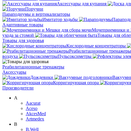
Аксессуары для купания
Поручни
Параподиумы и вертикализаторы
Имитатор ходьбы
Парапод
Адаптивные товары
Мочеприемники и 
ухода за стомой
Товары для обле
Товары для здоровья
Кислородные концентраторы
Реабилитационные тренажеры
воздуха
Пульсоксиметры
Реабилитационные тренажеры
Аксессуары
Дождевики
Вакуумн
Корригирующая опора
Производители
A
Aacurat
Aceso
AkcesMed
Artmedex
B
B.Well