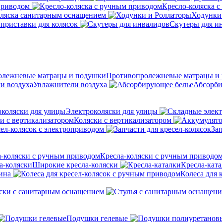
приводом
Кресло-коляска 
оляска санитарным оснащением
Ходунки
приставки для колясок
Скутеры для и
Противопролежневые матрацы и
Увлажнители воздуха
Абсорби
Электроколяски для улицы
Коляски с вертикализатором
сел-колясок с электроприводом
Зап
Кресла-коляски с ручным приводо
Широкие кресла-коляски
Кресла-кат
ина
Колеса для 
ски с санитарным оснащением
Подушки гелевые