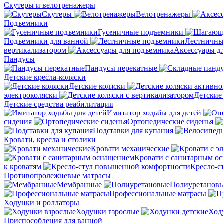
Скутеры и велотренажеры
Скутеры
Велотренажеры
Подъемники
Гусеничные подъемники
Подъемники для ванной
Лестничны
вертикализатором
Аксессуары д
Пандусы
Пандусы перекатные
Детские кресла-коляски
Детские коляски
электроколяски
Детские
Детские средства реабилитации
Имитатор ходьбы для детей
сидения
Ортопедические сиденья
Подставки для купания
Кровати, кресла и столики
Кровати механические
Кровати с санитарным о
к кроватям
Кресло-с
Противопролежневые матрасы
Мембранные
Полиуретанов
Профессиональные матрасы
Ходунки и роллаторы
Ходунки взрослые
Ход
Приспособления для ванной