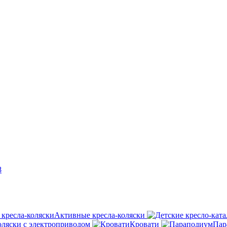
8
Активные кресла-коляски
оляски с электроприводом
Кровати
Пар