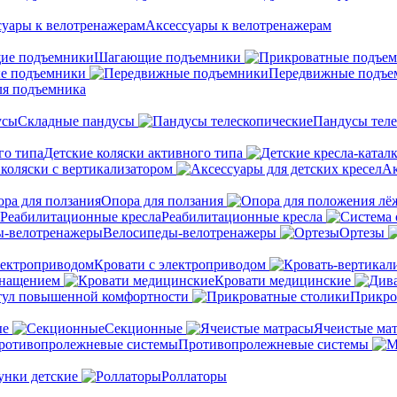
Аксессуары к велотренажерам
Шагающие подъемники
е подъемники
Передвижные подъе
ля подъемника
Складные пандусы
Пандусы теле
Детские коляски активного типа
 коляски с вертикализатором
Ак
Опора для ползания
Реабилитационные кресла
Велосипеды-велотренажеры
Ортезы
Кровати с электроприводом
снащением
Кровати медицинские
тул повышенной комфортности
Прикро
ые
Секционные
Ячеистые ма
Противопролежневые системы
унки детские
Роллаторы