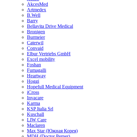
AkcesMed
Artmedex
B.Well
Barry
Bellavita Drive Medical
Bronigen
Burmeier
Caterwil
Convaid
Elbur Vertriebs GmbH
Excel mobility
Foshan
Fumagalli
Heartway
Hoggi
Hopefull Medical Equipment
iCross
Invacare
Karma
KSP Italia Srl
Kuschall
LIW Care
Maclaren
Max Star (Южная Корея)
MDH (Doctor Perner)