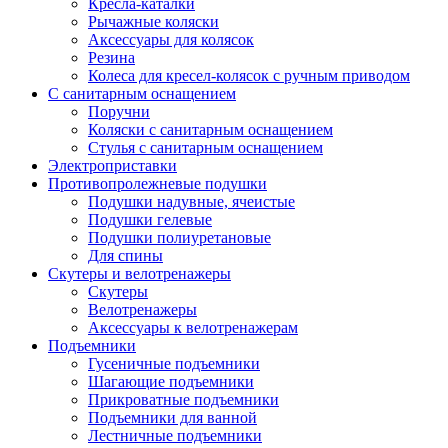
Кресла-каталки
Рычажные коляски
Аксессуары для колясок
Резина
Колеса для кресел-колясок с ручным приводом
С санитарным оснащением
Поручни
Коляски с санитарным оснащением
Стулья с санитарным оснащением
Электроприставки
Противопролежневые подушки
Подушки надувные, ячеистые
Подушки гелевые
Подушки полиуретановые
Для спины
Скутеры и велотренажеры
Скутеры
Велотренажеры
Аксессуары к велотренажерам
Подъемники
Гусеничные подъемники
Шагающие подъемники
Прикроватные подъемники
Подъемники для ванной
Лестничные подъемники