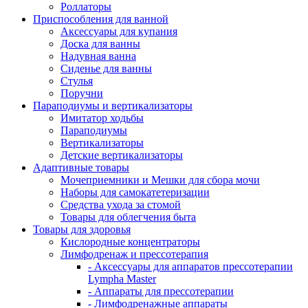
Роллаторы
Приспособления для ванной
Аксессуары для купания
Доска для ванны
Надувная ванна
Сиденье для ванны
Стулья
Поручни
Параподиумы и вертикализаторы
Имитатор ходьбы
Параподиумы
Вертикализаторы
Детские вертикализаторы
Адаптивные товары
Мочеприемники и Мешки для сбора мочи
Наборы для самокатетеризации
Средства ухода за стомой
Товары для облегчения быта
Товары для здоровья
Кислородные концентраторы
Лимфодренаж и прессотерапия
- Аксессуары для аппаратов прессотерапии
Lympha Master
- Аппараты для прессотерапии
- Лимфодренажные аппараты