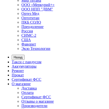
Мир титана
ООО «Меркурий+»
ООО НПП "ДВМ"
Ортез Мед
Ортотитан
ПКБ СОЛО
Преодоление
Россия
СИМС-2
США
Фаворит
Экзо Технологии
Назад
Такси с пандусом
Аккумуляторы
Ремонт
Прокат
Сертификат ФСС
О магазине
Доставка
Оплата
Сертификат ФСС
Отзывы о магазине
Производители