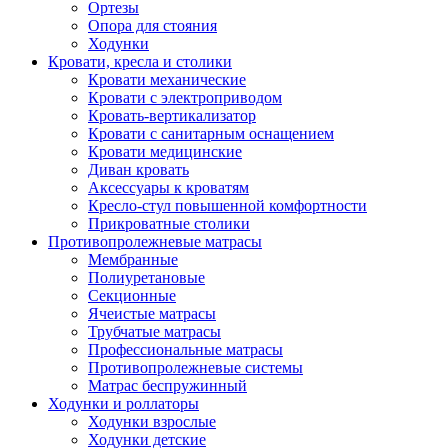
Ортезы
Опора для стояния
Ходунки
Кровати, кресла и столики
Кровати механические
Кровати с электроприводом
Кровать-вертикализатор
Кровати с санитарным оснащением
Кровати медицинские
Диван кровать
Аксессуары к кроватям
Кресло-стул повышенной комфортности
Прикроватные столики
Противопролежневые матрасы
Мембранные
Полиуретановые
Секционные
Ячеистые матрасы
Трубчатые матрасы
Профессиональные матрасы
Противопролежневые системы
Матрас беспружинный
Ходунки и роллаторы
Ходунки взрослые
Ходунки детские