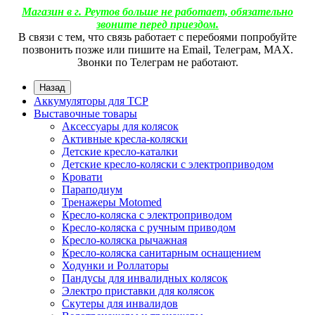
Магазин в г. Реутов больше не работает, обязательно
звоните перед приездом.
В связи с тем, что связь работает с перебоями попробуйте
позвонить позже или пишите на Email, Телеграм, МАХ.
Звонки по Телеграм не работают.
Назад
Аккумуляторы для ТСР
Выставочные товары
Аксессуары для колясок
Активные кресла-коляски
Детские кресло-каталки
Детские кресло-коляски с электроприводом
Кровати
Параподиум
Тренажеры Motomed
Кресло-коляска с электроприводом
Кресло-коляска с ручным приводом
Кресло-коляска рычажная
Кресло-коляска санитарным оснащением
Ходунки и Роллаторы
Пандусы для инвалидных колясок
Электро приставки для колясок
Скутеры для инвалидов