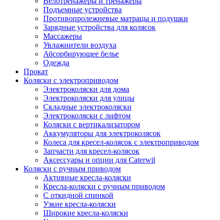
Велотренажеры и тренажеры
Подъемные устройства
Противопролежневые матрацы и подушки
Зарядные устройства для колясок
Массажеры
Увлажнители воздуха
Абсорбирующее белье
Одежда
Прокат
Коляски с электроприводом
Электроколяски для дома
Электроколяски для улицы
Складные электроколяски
Электроколяски с лифтом
Коляски с вертикализатором
Аккумуляторы для электроколясок
Колеса для кресел-колясок с электроприводом
Запчасти для кресел-колясок
Аксессуары и опции для Caterwil
Коляски с ручным приводом
Активные кресла-коляски
Кресла-коляски с ручным приводом
С откидной спинкой
Узкие кресла-коляски
Широкие кресла-коляски