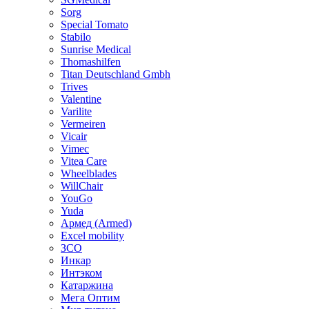
Sorg
Special Tomato
Stabilo
Sunrise Medical
Thomashilfen
Titan Deutschland Gmbh
Trives
Valentine
Varilite
Vermeiren
Vicair
Vimec
Vitea Care
Wheelblades
WillChair
YouGo
Yuda
Армед (Armed)
Еxcel mobility
ЗСО
Инкар
Интэком
Катаржина
Мега Оптим