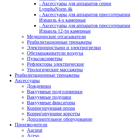
- Аксессуары для аппаратов серии
LymphaNorm 4k
- Аксессуары для аппаратов прессотерапии
Израиль 4-х камерные
- Аксессуары для аппаратов прессотерапии
Израиль 12-ти камерные
Медицинские отсасыватели
Реабилитационные тренажеры
Электропростыни и электрогрелки
Обеззараживатели воздуха
Пульсоксиметры
Рефлекторы электрические
Урологические массажеры
Реабилитационные тренажеры
Аксессуары
Дождевики
Вакуумные подголовники
Вакуумные подушки
Вакуумные фиксаторы
Корригирующая опора
Корригирующие корсеты
Дополнительное оборудование
Производители
Aacurat
Aceso