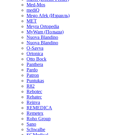
Med-Mos
mediQ
Mego Afek (Израиль)
MET
Meyra Ortopedia
MyWam (Польша)
Nuova Blandino
Nuova Blandino
O-Savva
Ortonica
Otto Bock
Panthera
Pardo
Patron
Puntukas
R82
Rebotec
Rehatec
Reinva
REMEDICA
Remetex
Roho Group
Sano
Schwalbe
SGMedical