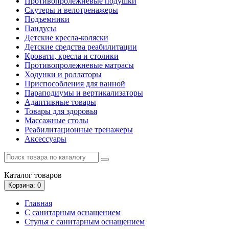
Противопролежневые подушки
Скутеры и велотренажеры
Подъемники
Пандусы
Детские кресла-коляски
Детские средства реабилитации
Кровати, кресла и столики
Противопролежневые матрасы
Ходунки и роллаторы
Приспособления для ванной
Параподиумы и вертикализаторы
Адаптивные товары
Товары для здоровья
Массажные столы
Реабилитационные тренажеры
Аксессуары
Каталог
товаров
Корзина
: 0
Главная
С санитарным оснащением
Стулья с санитарным оснащением