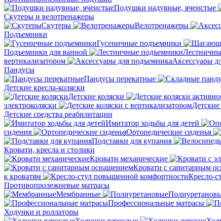
Подушки надувные, ячеистые
Скутеры и велотренажеры
Скутеры
Велотренажеры
Подъемники
Гусеничные подъемники
Подъемники для ванной
Лестничны
вертикализатором
Аксессуары д
Пандусы
Пандусы перекатные
Детские кресла-коляски
Детские коляски
электроколяски
Детские
Детские средства реабилитации
Имитатор ходьбы для детей
сидения
Ортопедические сиденья
Подставки для купания
Кровати, кресла и столики
Кровати механические
Кровати с санитарным о
к кроватям
Кресло-с
Противопролежневые матрасы
Мембранные
Полиуретанов
Профессиональные матрасы
Ходунки и роллаторы
Ходунки взрослые
Ход