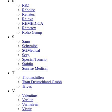
R
R82
Rebotec
Rehatec
Reinva
REMEDICA
Remetex
Roho Group
S
Sano
Schwalbe
SGMedical
Sorg
Special Tomato
Stabilo
Sunrise Medical
T
Thomashilfen
Titan Deutschland Gmbh
Trives
V
Valentine
Varilite
Vermeiren
Vicair