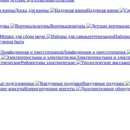
Доска для ванны
Надувная ванна
иумы
Вертикализаторы
Мешки для сбора мочи
Наборы
гчения быта
Лимфодренаж и прессотерапия
Электропростыни и элект
Рефлекторы электрические
ые подголовники
Вакуумные подушки
Корригирующие корсеты