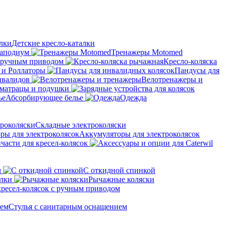
Детские кресло-каталки
аподиум
Тренажеры Motomed
с ручным приводом
Кресло-коляска
 и Роллаторы
Пандусы для
нвалидов
Велотренажеры и
матрацы и подушки
Абсорбирующее белье
Одежда
Складные электроколяски
Аккумуляторы для электроколясок
части для кресел-колясок
м
С откидной спинкой
алки
Рычажные коляски
кресел-колясок с ручным приводом
Стулья с санитарным оснащением