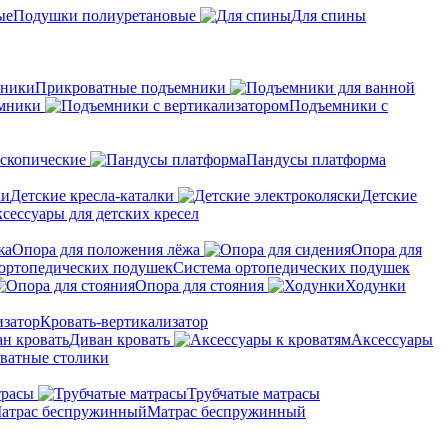
Подушки полиуретановые
Для спины
Прикроватные подъемники
мники
Подъемники с
скопические
Пандусы платформа
Детские кресла-каталки
Детские
сессуары для детских кресел
Опора для положения лёжа
Опора для
Система ортопедических подушек
Опора для стояния
Ходунки
Кровать-вертикализатор
Диван кровать
Аксессуары
ватные столики
трасы
Трубчатые матрасы
Матрас беспружинный