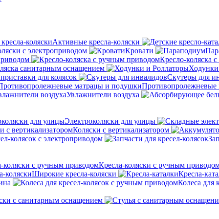
Активные кресла-коляски
оляски с электроприводом
Кровати
Пар
приводом
Кресло-коляска 
оляска санитарным оснащением
Ходунки
приставки для колясок
Скутеры для и
Противопролежневые 
Увлажнители воздуха
Электроколяски для улицы
Коляски с вертикализатором
сел-колясок с электроприводом
Зап
Кресла-коляски с ручным приводо
Широкие кресла-коляски
Кресла-кат
ина
Колеса для 
ски с санитарным оснащением