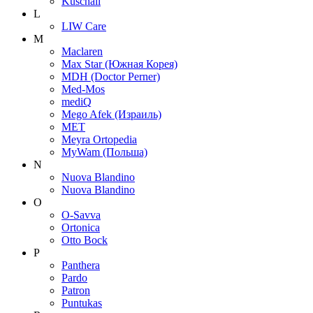
Kuschall
L
LIW Care
M
Maclaren
Max Star (Южная Корея)
MDH (Doctor Perner)
Med-Mos
mediQ
Mego Afek (Израиль)
MET
Meyra Ortopedia
MyWam (Польша)
N
Nuova Blandino
Nuova Blandino
O
O-Savva
Ortonica
Otto Bock
P
Panthera
Pardo
Patron
Puntukas