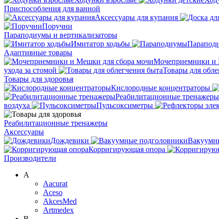
Приспособления для ванной
Аксессуары для купания
Поручни
Параподиумы и вертикализаторы
Имитатор ходьбы
Парапод
Адаптивные товары
Мочеприемники и 
ухода за стомой
Товары для обле
Товары для здоровья
Кислородные концентраторы
Реабилитационные тренажеры
воздуха
Пульсоксиметры
Реабилитационные тренажеры
Аксессуары
Дождевики
Вакуумн
Корригирующая опора
Производители
A
Aacurat
Aceso
AkcesMed
Artmedex
B