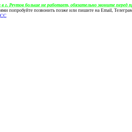
 в г. Реутов больше не работает, обязательно звоните перед п
ебоями попробуйте позвонить позже или пишите на Email, Телегр
ФСС