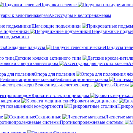
Подушки гелевые
Аксессуары к велотренажерам
Шагающие подъемники
е подъемники
Передвижные подъе
ля подъемника
Складные пандусы
Пандусы теле
Детские коляски активного типа
 коляски с вертикализатором
Ак
Опора для ползания
Реабилитационные кресла
Велосипеды-велотренажеры
Ортезы
Кровати с электроприводом
снащением
Кровати медицинские
тул повышенной комфортности
Прикро
ые
Секционные
Ячеистые ма
Противопролежневые системы
унки детские
Роллаторы