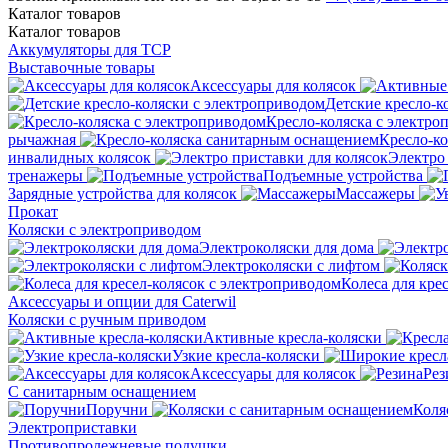
Каталог
товаров
Каталог
товаров
Аккумуляторы для ТСР
Выставочные товары
Аксессуары для колясок
Детские кресло-к
Кресло-коляска с электро
рычажная
Кресло-к
инвалидных колясок
Электро 
тренажеры
Подъемные устройства
Зарядные устройства для колясок
Массажеры
Прокат
Коляски с электроприводом
Электроколяски для дома
Электроколяски с лифтом
Колеса для кре
Аксессуары и опции для Caterwil
Коляски с ручным приводом
Активные кресла-коляски
Узкие кресла-коляски
Аксессуары для колясок
Рез
С санитарным оснащением
Поручни
Коля
Электроприставки
Противопролежневые подушки