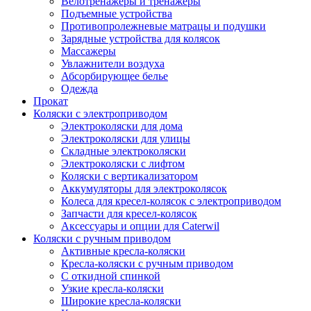
Велотренажеры и тренажеры
Подъемные устройства
Противопролежневые матрацы и подушки
Зарядные устройства для колясок
Массажеры
Увлажнители воздуха
Абсорбирующее белье
Одежда
Прокат
Коляски с электроприводом
Электроколяски для дома
Электроколяски для улицы
Складные электроколяски
Электроколяски с лифтом
Коляски с вертикализатором
Аккумуляторы для электроколясок
Колеса для кресел-колясок с электроприводом
Запчасти для кресел-колясок
Аксессуары и опции для Caterwil
Коляски с ручным приводом
Активные кресла-коляски
Кресла-коляски с ручным приводом
С откидной спинкой
Узкие кресла-коляски
Широкие кресла-коляски