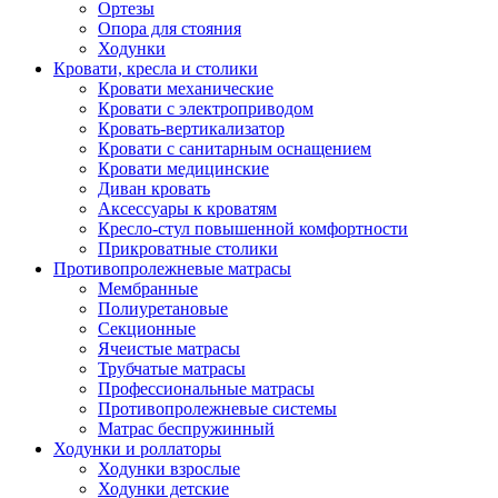
Ортезы
Опора для стояния
Ходунки
Кровати, кресла и столики
Кровати механические
Кровати с электроприводом
Кровать-вертикализатор
Кровати с санитарным оснащением
Кровати медицинские
Диван кровать
Аксессуары к кроватям
Кресло-стул повышенной комфортности
Прикроватные столики
Противопролежневые матрасы
Мембранные
Полиуретановые
Секционные
Ячеистые матрасы
Трубчатые матрасы
Профессиональные матрасы
Противопролежневые системы
Матрас беспружинный
Ходунки и роллаторы
Ходунки взрослые
Ходунки детские