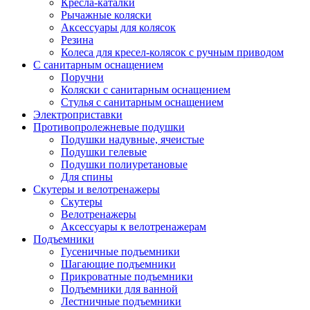
Кресла-каталки
Рычажные коляски
Аксессуары для колясок
Резина
Колеса для кресел-колясок с ручным приводом
С санитарным оснащением
Поручни
Коляски с санитарным оснащением
Стулья с санитарным оснащением
Электроприставки
Противопролежневые подушки
Подушки надувные, ячеистые
Подушки гелевые
Подушки полиуретановые
Для спины
Скутеры и велотренажеры
Скутеры
Велотренажеры
Аксессуары к велотренажерам
Подъемники
Гусеничные подъемники
Шагающие подъемники
Прикроватные подъемники
Подъемники для ванной
Лестничные подъемники