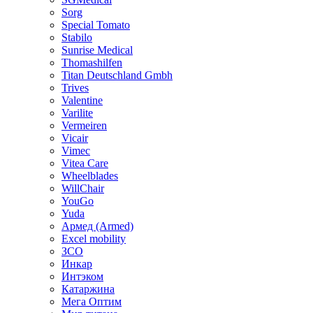
Sorg
Special Tomato
Stabilo
Sunrise Medical
Thomashilfen
Titan Deutschland Gmbh
Trives
Valentine
Varilite
Vermeiren
Vicair
Vimec
Vitea Care
Wheelblades
WillChair
YouGo
Yuda
Армед (Armed)
Еxcel mobility
ЗСО
Инкар
Интэком
Катаржина
Мега Оптим