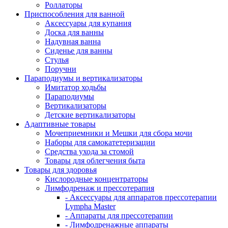
Роллаторы
Приспособления для ванной
Аксессуары для купания
Доска для ванны
Надувная ванна
Сиденье для ванны
Стулья
Поручни
Параподиумы и вертикализаторы
Имитатор ходьбы
Параподиумы
Вертикализаторы
Детские вертикализаторы
Адаптивные товары
Мочеприемники и Мешки для сбора мочи
Наборы для самокатетеризации
Средства ухода за стомой
Товары для облегчения быта
Товары для здоровья
Кислородные концентраторы
Лимфодренаж и прессотерапия
- Аксессуары для аппаратов прессотерапии
Lympha Master
- Аппараты для прессотерапии
- Лимфодренажные аппараты