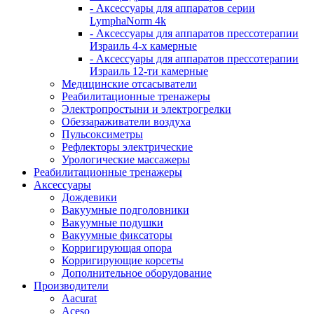
- Аксессуары для аппаратов серии
LymphaNorm 4k
- Аксессуары для аппаратов прессотерапии
Израиль 4-х камерные
- Аксессуары для аппаратов прессотерапии
Израиль 12-ти камерные
Медицинские отсасыватели
Реабилитационные тренажеры
Электропростыни и электрогрелки
Обеззараживатели воздуха
Пульсоксиметры
Рефлекторы электрические
Урологические массажеры
Реабилитационные тренажеры
Аксессуары
Дождевики
Вакуумные подголовники
Вакуумные подушки
Вакуумные фиксаторы
Корригирующая опора
Корригирующие корсеты
Дополнительное оборудование
Производители
Aacurat
Aceso