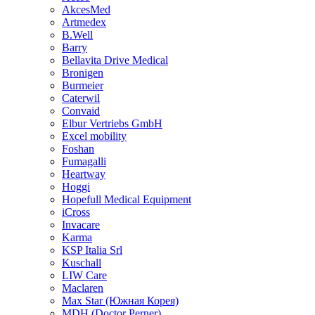
AkcesMed
Artmedex
B.Well
Barry
Bellavita Drive Medical
Bronigen
Burmeier
Caterwil
Convaid
Elbur Vertriebs GmbH
Excel mobility
Foshan
Fumagalli
Heartway
Hoggi
Hopefull Medical Equipment
iCross
Invacare
Karma
KSP Italia Srl
Kuschall
LIW Care
Maclaren
Max Star (Южная Корея)
MDH (Doctor Perner)