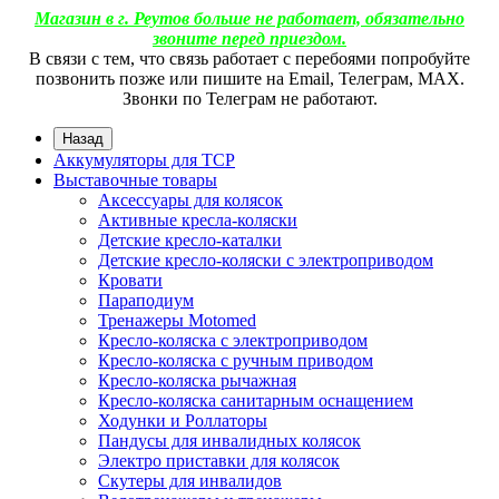
Магазин в г. Реутов больше не работает, обязательно
звоните перед приездом.
В связи с тем, что связь работает с перебоями попробуйте
позвонить позже или пишите на Email, Телеграм, МАХ.
Звонки по Телеграм не работают.
Назад
Аккумуляторы для ТСР
Выставочные товары
Аксессуары для колясок
Активные кресла-коляски
Детские кресло-каталки
Детские кресло-коляски с электроприводом
Кровати
Параподиум
Тренажеры Motomed
Кресло-коляска с электроприводом
Кресло-коляска с ручным приводом
Кресло-коляска рычажная
Кресло-коляска санитарным оснащением
Ходунки и Роллаторы
Пандусы для инвалидных колясок
Электро приставки для колясок
Скутеры для инвалидов