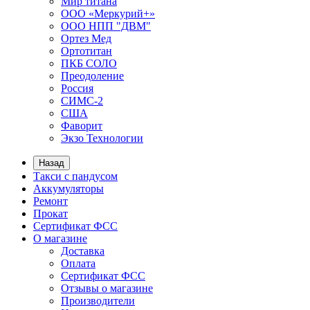
Мир титана
ООО «Меркурий+»
ООО НПП "ДВМ"
Ортез Мед
Ортотитан
ПКБ СОЛО
Преодоление
Россия
СИМС-2
США
Фаворит
Экзо Технологии
Назад
Такси с пандусом
Аккумуляторы
Ремонт
Прокат
Сертификат ФСС
О магазине
Доставка
Оплата
Сертификат ФСС
Отзывы о магазине
Производители