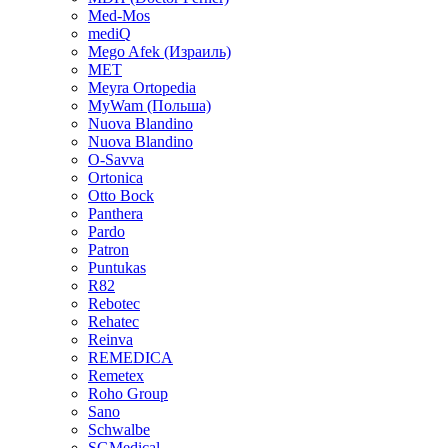
Med-Mos
mediQ
Mego Afek (Израиль)
MET
Meyra Ortopedia
MyWam (Польша)
Nuova Blandino
Nuova Blandino
O-Savva
Ortonica
Otto Bock
Panthera
Pardo
Patron
Puntukas
R82
Rebotec
Rehatec
Reinva
REMEDICA
Remetex
Roho Group
Sano
Schwalbe
SGMedical