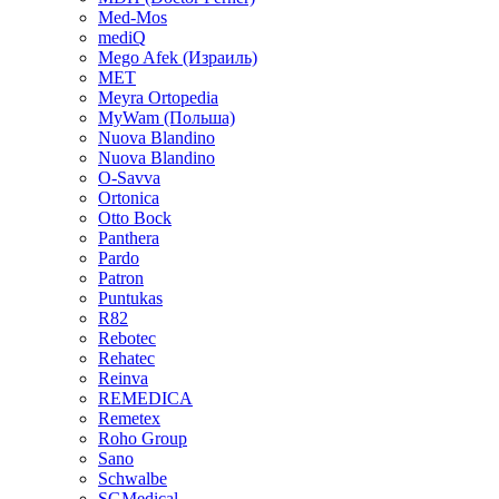
Med-Mos
mediQ
Mego Afek (Израиль)
MET
Meyra Ortopedia
MyWam (Польша)
Nuova Blandino
Nuova Blandino
O-Savva
Ortonica
Otto Bock
Panthera
Pardo
Patron
Puntukas
R82
Rebotec
Rehatec
Reinva
REMEDICA
Remetex
Roho Group
Sano
Schwalbe
SGMedical