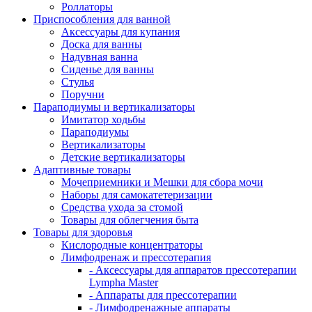
Роллаторы
Приспособления для ванной
Аксессуары для купания
Доска для ванны
Надувная ванна
Сиденье для ванны
Стулья
Поручни
Параподиумы и вертикализаторы
Имитатор ходьбы
Параподиумы
Вертикализаторы
Детские вертикализаторы
Адаптивные товары
Мочеприемники и Мешки для сбора мочи
Наборы для самокатетеризации
Средства ухода за стомой
Товары для облегчения быта
Товары для здоровья
Кислородные концентраторы
Лимфодренаж и прессотерапия
- Аксессуары для аппаратов прессотерапии
Lympha Master
- Аппараты для прессотерапии
- Лимфодренажные аппараты