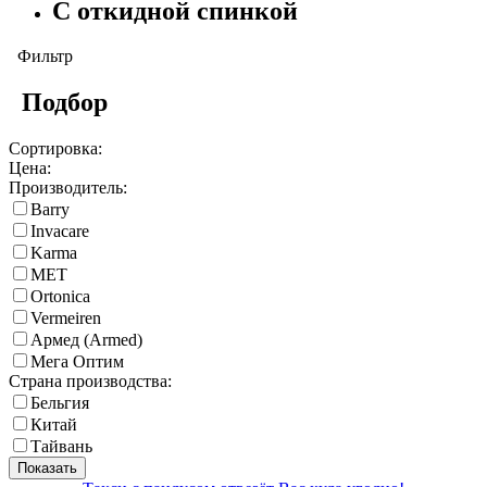
С откидной спинкой
Фильтр
Подбор
Сортировка:
Цена:
Производитель:
Barry
Invacare
Karma
MET
Ortonica
Vermeiren
Армед (Armed)
Мега Оптим
Страна производства:
Бельгия
Китай
Тайвань
Показать