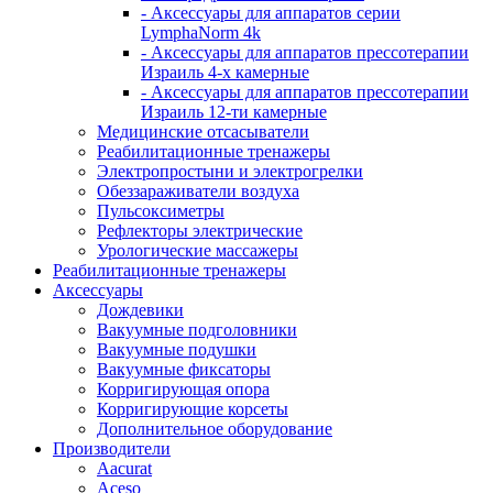
- Аксессуары для аппаратов серии
LymphaNorm 4k
- Аксессуары для аппаратов прессотерапии
Израиль 4-х камерные
- Аксессуары для аппаратов прессотерапии
Израиль 12-ти камерные
Медицинские отсасыватели
Реабилитационные тренажеры
Электропростыни и электрогрелки
Обеззараживатели воздуха
Пульсоксиметры
Рефлекторы электрические
Урологические массажеры
Реабилитационные тренажеры
Аксессуары
Дождевики
Вакуумные подголовники
Вакуумные подушки
Вакуумные фиксаторы
Корригирующая опора
Корригирующие корсеты
Дополнительное оборудование
Производители
Aacurat
Aceso