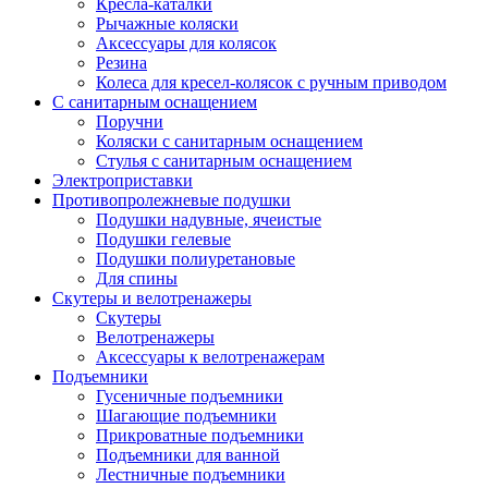
Кресла-каталки
Рычажные коляски
Аксессуары для колясок
Резина
Колеса для кресел-колясок с ручным приводом
С санитарным оснащением
Поручни
Коляски с санитарным оснащением
Стулья с санитарным оснащением
Электроприставки
Противопролежневые подушки
Подушки надувные, ячеистые
Подушки гелевые
Подушки полиуретановые
Для спины
Скутеры и велотренажеры
Скутеры
Велотренажеры
Аксессуары к велотренажерам
Подъемники
Гусеничные подъемники
Шагающие подъемники
Прикроватные подъемники
Подъемники для ванной
Лестничные подъемники