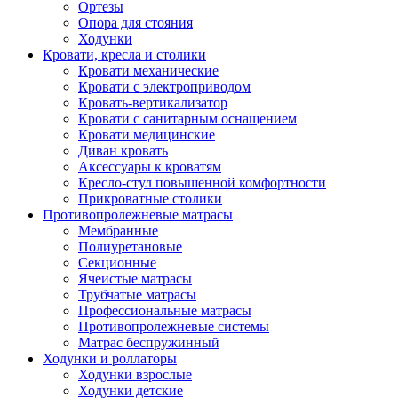
Ортезы
Опора для стояния
Ходунки
Кровати, кресла и столики
Кровати механические
Кровати с электроприводом
Кровать-вертикализатор
Кровати с санитарным оснащением
Кровати медицинские
Диван кровать
Аксессуары к кроватям
Кресло-стул повышенной комфортности
Прикроватные столики
Противопролежневые матрасы
Мембранные
Полиуретановые
Секционные
Ячеистые матрасы
Трубчатые матрасы
Профессиональные матрасы
Противопролежневые системы
Матрас беспружинный
Ходунки и роллаторы
Ходунки взрослые
Ходунки детские