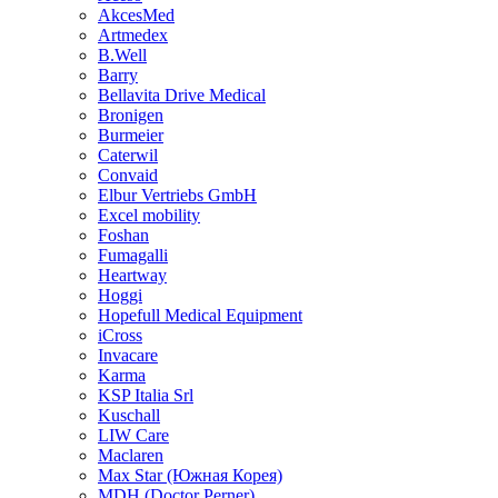
AkcesMed
Artmedex
B.Well
Barry
Bellavita Drive Medical
Bronigen
Burmeier
Caterwil
Convaid
Elbur Vertriebs GmbH
Excel mobility
Foshan
Fumagalli
Heartway
Hoggi
Hopefull Medical Equipment
iCross
Invacare
Karma
KSP Italia Srl
Kuschall
LIW Care
Maclaren
Max Star (Южная Корея)
MDH (Doctor Perner)