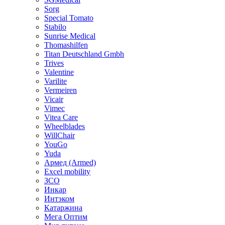
Sorg
Special Tomato
Stabilo
Sunrise Medical
Thomashilfen
Titan Deutschland Gmbh
Trives
Valentine
Varilite
Vermeiren
Vicair
Vimec
Vitea Care
Wheelblades
WillChair
YouGo
Yuda
Армед (Armed)
Еxcel mobility
ЗСО
Инкар
Интэком
Катаржина
Мега Оптим