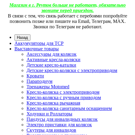
Магазин в г. Реутов больше не работает, обязательно
звоните перед приездом.
В связи с тем, что связь работает с перебоями попробуйте
позвонить позже или пишите на Email, Телеграм, МАХ.
Звонки по Телеграм не работают.
Назад
Аккумуляторы для ТСР
Выставочные товары
Аксессуары для колясок
Активные кресла-коляски
Детские кресло-каталки
Детские кресло-коляски с электроприводом
Кровати
Параподиум
Тренажеры Motomed
Кресло-коляска с электроприводом
Кресло-коляска с ручным приводом
Кресло-коляска рычажная
Кресло-коляска санитарным оснащением
Ходунки и Роллаторы
Пандусы для инвалидных колясок
Электро приставки для колясок
Скутеры для инвалидов