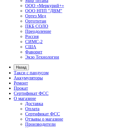
Мир титана
ООО «Меркурий+»
ООО НПП "ДВМ"
Ортез Мед
Ортотитан
ПКБ СОЛО
Преодоление
Россия
СИМС-2
США
Фаворит
Экзо Технологии
Назад
Такси с пандусом
Аккумуляторы
Ремонт
Прокат
Сертификат ФСС
О магазине
Доставка
Оплата
Сертификат ФСС
Отзывы о магазине
Производители