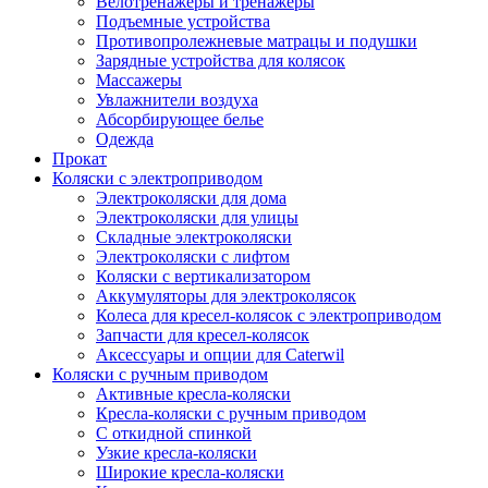
Велотренажеры и тренажеры
Подъемные устройства
Противопролежневые матрацы и подушки
Зарядные устройства для колясок
Массажеры
Увлажнители воздуха
Абсорбирующее белье
Одежда
Прокат
Коляски с электроприводом
Электроколяски для дома
Электроколяски для улицы
Складные электроколяски
Электроколяски с лифтом
Коляски с вертикализатором
Аккумуляторы для электроколясок
Колеса для кресел-колясок с электроприводом
Запчасти для кресел-колясок
Аксессуары и опции для Caterwil
Коляски с ручным приводом
Активные кресла-коляски
Кресла-коляски с ручным приводом
С откидной спинкой
Узкие кресла-коляски
Широкие кресла-коляски